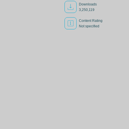
Downloads
3,250,119
Content Rating
Not specified