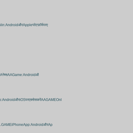
:AndroidऔरAppleप्लेटफ़ॉर्मपरए
म्सAAगेम्सAAGame:Androidऔ
:AndroidऔरiOSपरएक्सेसकरेंAAGAMEOnl
सेसAA.GAMEiPhoneApp:AndroidऔरAp