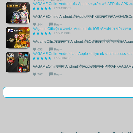
AAGAME Onlin: Android और Apple पर एक्सेस करें, APP और APK ड
1771439532
AAGAMEOnline:AndroidऔरAppleपरAPKडाउनलोडकरेंAAGAMEOnl
244
Reply
AAgame Offic ऐप डाउनलोड: Android और iOS प्लेटफ़ॉर्म पर गेमिंग एक्सेस
1772111980
AAgameOfficऐपडाउनलोड:AndroidऔरiOSप्लेटफ़ॉर्मपरगेमिंगएक्सेसAAg
653
Reply
AAGAME Onlin: Android aur Apple ke liye ek saath access kais
1772306206
AAGAMEOnlinएक्सेस:AndroidऔरAppleकेलिएAPPऔरAPKAAGAMEOn
767
Reply