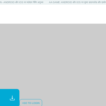
 ANDROID और IOS पर मज़ेदार गेमिंग अनुभव
AA GAME: ANDROID और IOS पर मुफ्त डाउनलोड और एक्से
>GO TO LOGIN