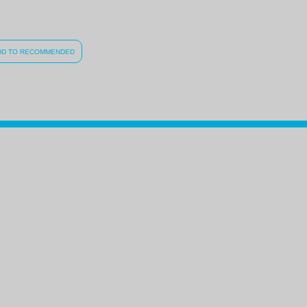
DD TO RECOMMENDED