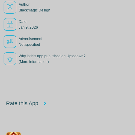
Author
Blackmagic Design
Date
Jan 9, 2026
Advertisement
Not specified
Why is this app published on Uptodown?
(More information)
Rate this App