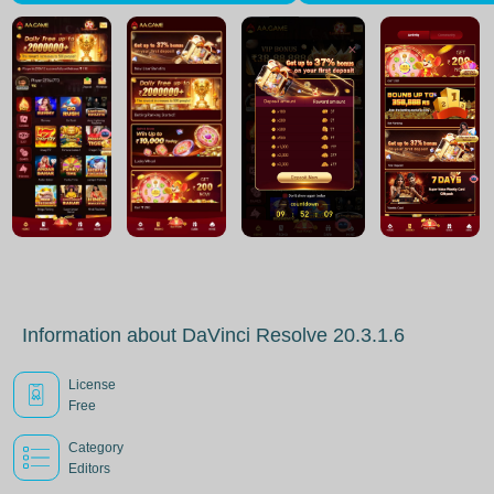
Information about DaVinci Resolve 20.3.1.6
License
Free
Category
Editors