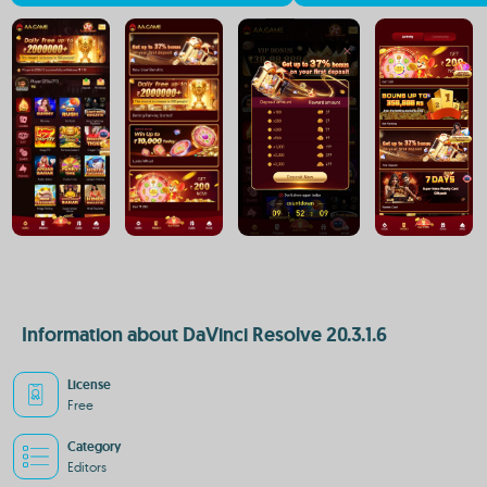
Information about DaVinci Resolve 20.3.1.6
License
Free
Category
Editors