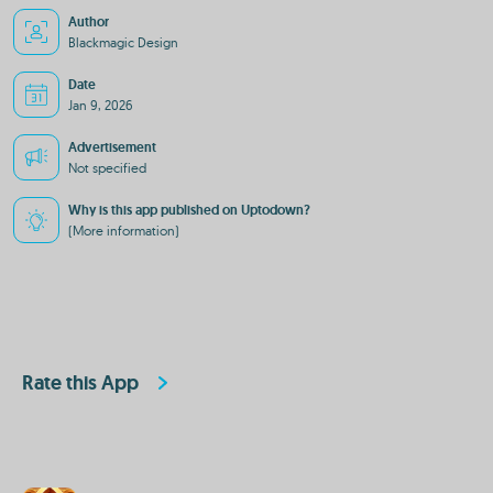
Author
Blackmagic Design
Date
Jan 9, 2026
Advertisement
Not specified
Why is this app published on Uptodown?
(More information)
Rate this App