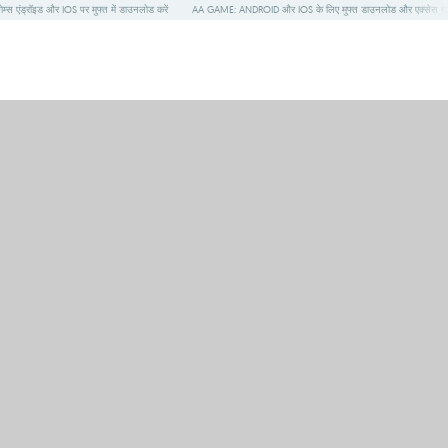
ेम्स एंड्रॉइड और IOS पर मुफ्त में डाउनलोड करें
AA GAME: ANDROID और IOS के लिए मुफ्त डाउनलोड और एक्सेस ग