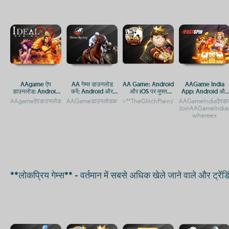
AAgame ऐप
AA गेम्स डाउनलोड
AA Game: Android
AAGame India
डाउनलोड: Android
करें: Android और
और iOS पर मुफ्त
App: Android और
और iOS प्लेटफ़ॉर्म पर
iOS के लिए मुफ्त गेमिंग
डाउनलोड और एक्सेस
iOS पर डाउनलोड करें
AAgameऐपडाउनलोड:AndroidऔरiOSप्लेटफ़ॉर्मपरगेमिंगएक्सेसAAgameऐपडाउनलोड:Androidऔर
AAGameडाउनलोडकरें:AndroidऔरiOSकेलिएमुफ्तगेमिंगऐपAAगेम्स:And
>**TheGlitchPlains**AAGameएप्पडाउनलोड:A
AAGameIndiaऐपडाउन
गेमिंग एक्सेस
ऐप
गाइड
JoinAAGameIndi
whereex
**लोकप्रिय गेम्स** - वर्तमान में सबसे अधिक खेले जाने वाले और ट्रेंडि