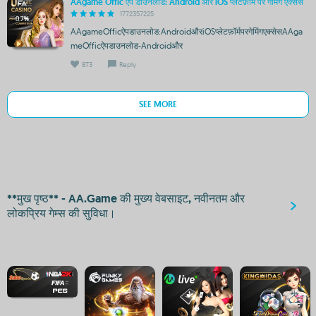
AAgame Offic ऐप डाउनलोड: Android और iOS प्लेटफ़ॉर्म पर गेमिंग एक्सेस
1772357225
AAgameOfficऐपडाउनलोड:AndroidऔरiOSप्लेटफ़ॉर्मपरगेमिंगएक्सेसAAga
meOfficऐपडाउनलोड-Androidऔर
873
Reply
SEE MORE
**मुख पृष्ठ** - AA.Game की मुख्य वेबसाइट, नवीनतम और
लोकप्रिय गेम्स की सुविधा।