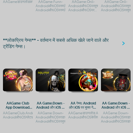
iOS पर मुफ्त गेमिंग एप
मज़ेदार गेमिंग अनुभव
मुफ्त गेमिंग एप
मुफ्त डाउनलोड
AAGameडाउनलोडकरें:AndroidऔरiOSकेलिएमुफ्तगेमिंगऐपAAगेम्सएंड्रॉइडऔरiOSपरमुफ्तमेंडाउनलोड
AAGame:Funn-
AAGame:Onli-
AAGame:Onli-
AndroidऔरiOSपरमज़ेदारगेमिंगअनुभवAAGame:Funn-
AndroidऔरiOSपरमुफ्तडाउAAGame:Onli-
AndroidऔरiOSपरमुफ्त
AndroidऔरiOSपरमज़ेदारगेमिंगअनुभव
AndroidऔरiOSपरमुफ्तगेमिंगएपAAGame:Onli-
AndroidऔरiOSपरमुफ्त
And
**लोकप्रिय गेम्स** - वर्तमान में सबसे अधिक खेले जाने वाले और
ट्रेंडिंग गेम्स।
AAGame Club
AA Game:Down -
AA गेम्स: Android
AA Game:Down -
App Download:
Android और iOS पर
और iOS पर मुफ्त गेमिंग
Android और iOS पर
Android & iOS APK
डाउनलोड और एक्सेस
का अनुभव
डाउनलोड करें
AAGameClub:AndroidऔरiOSकेलिएऐपडाउनलोडगाइडAAGameClubऐपडाउनलोड-
AAGame:Down-
AAGameडाउनलोड:AndroidऔरiOSपरमुफ्तगेम
AAGame:Down-
Access Guide
गाइड
AndroidऔरiOSप्लेटफ़ॉर्मपरएक
AndroidऔरiOSपरडाउनलोडकरेंAAGame:Down-
AndroidऔरiOSकेलिएमुफ्तडाउनलोडAAगेम्सए
AndroidऔरiOSपरडाउ
AndroidऔरiOSपरमुफ्तडाउनलोडऔरइंस्टॉलगाइड
AndroidऔरiOSपरडाउ