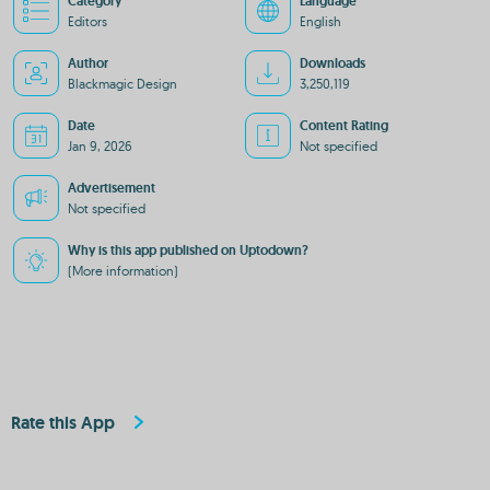
Category
Language
Editors
English
Author
Downloads
Blackmagic Design
3,250,119
Date
Content Rating
Jan 9, 2026
Not specified
Advertisement
Not specified
Why is this app published on Uptodown?
(More information)
Rate this App