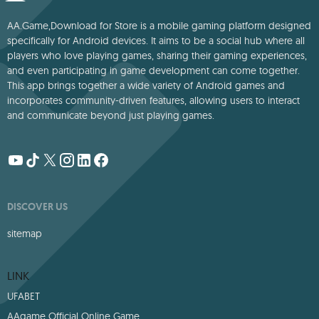
AA.Game,Download for Store is a mobile gaming platform designed
specifically for Android devices. It aims to be a social hub where all
players who love playing games, sharing their gaming experiences,
and even participating in game development can come together.
This app brings together a wide variety of Android games and
incorporates community-driven features, allowing users to interact
and communicate beyond just playing games.
DISCOVER US
sitemap
LINK
UFABET
AAgame Official Online Game