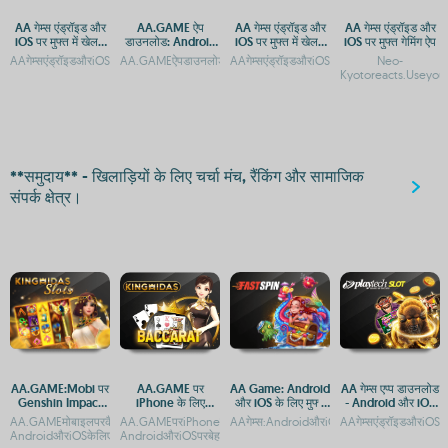
AA गेम्स एंड्रॉइड और
AA.GAME ऐप
AA गेम्स एंड्रॉइड और
AA गेम्स एंड्रॉइड और
iOS पर मुफ्त में खेलने
डाउनलोड: Android
iOS पर मुफ्त में खेलने
iOS पर मुफ्त गेमिंग ऐप
के लिए डाउनलोड करें
और iOS प्लेटफ़ॉर्म पर
के लिए डाउनलोड करें
AAगेम्सएंड्रॉइडऔरiOSपरमुफ्तमेंखेलनेकेलिएडाउनलोडकरेंAAगेम्स:AndroidऔरiOSकेलिएमुफ्तगेमिंगऐ
AA.GAMEऐपडाउनलोड:AndroidऔरiOSप्लेटफ़ॉर्मपरएक्सेसगाइड
AAगेम्सएंड्रॉइडऔरiOSपरमुफ्तमेंडाउनलोडकरेंAA
Neo-
एक्सेस गाइड
Kyotoreacts.Useyou
**समुदाय** - खिलाड़ियों के लिए चर्चा मंच, रैंकिंग और सामाजिक
संपर्क क्षेत्र।
AA.GAME:Mobi पर
AA.GAME पर
AA Game: Android
AA गेम्स एप्प डाउनलोड
Genshin Impact
iPhone के लिए
और iOS के लिए मुफ्त
- Android और iOS
APK डाउनलोड करें -
Android APK
डाउनलोड और प्ले
के लिए मुफ्त गेमिंग
AA.GAMEमोबाइलपरकैसेएक्सेसकरें:AndroidऔरiOSगाइडAA.GAME:Mobi-
AA.GAMEपरiPhoneकेलिएऐप्सऔरगेम्सडाउनलोडकरेंAA.GAME:iPho-
AAगेम्स:AndroidऔरiOSपरमुफ्तगेमिंगऐप्सकासं
AAगेम्सएंड्रॉइडऔरiOSपरम
Android और iOS
डाउनलोड और एक्सेस
प्लेटफॉर्म
AndroidऔरiOSकेलिएमोबाइलएक्सेस
AndroidऔरiOSपरबेहतरीनगेमिंगअनुभवA
गाइड
गाइड