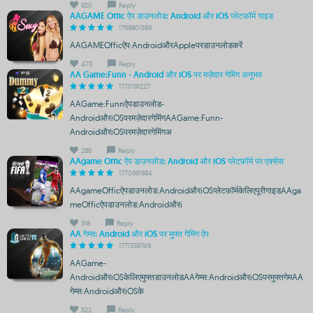
920
Reply
AAGAME Offic ऐप डाउनलोड: Android और iOS प्लेटफ़ॉर्म गाइड
1769801389
AAGAMEOfficऐप:AndroidऔरAppleपरडाउनलोडकरें
473
Reply
AA Game:Funn - Android और iOS पर मज़ेदार गेमिंग अनुभव
1770191227
AAGame:Funnऐपडाउनलोड-
AndroidऔरiOSपरमज़ेदारगेमिंगAAGame:Funn-
AndroidऔरiOSपरमज़ेदारगेमिंगअ
286
Reply
AAgame Offic ऐप डाउनलोड: Android और iOS प्लेटफ़ॉर्म पर एक्सेस
1770991884
AAgameOfficऐपडाउनलोड:AndroidऔरiOSप्लेटफ़ॉर्मकेलिएपूरीगाइडAAga
meOfficऐपडाउनलोड:Androidऔरi
318
Reply
AA गेम्स: Android और iOS पर मुफ्त गेमिंग ऐप
1771338746
AAGame-
AndroidऔरiOSकेलिएमुफ्तडाउनलोडAAगेम्स:AndroidऔरiOSपरमुफ्तगेमAA
गेम्स:AndroidऔरiOSके
522
Reply