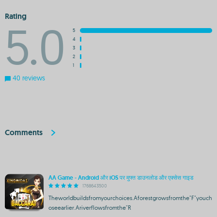
Rating
5.0
5
4
3
2
1
40 reviews
Comments
AA Game - Android और iOS पर मुफ्त डाउनलोड और एक्सेस गाइड
1768643500
Theworldbuildsfromyourchoices.Aforestgrowsfromthe"F"youch
oseearlier.Ariverflowsfromthe"R