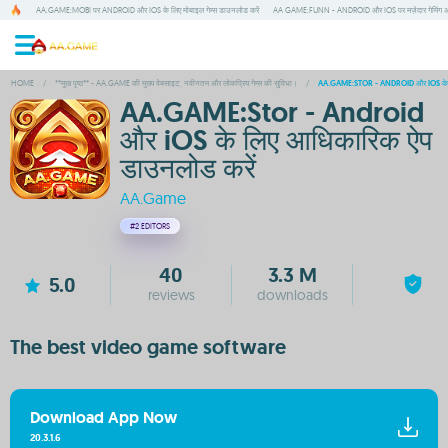
AA.GAME:MOBI पर ANDROID और IOS के लिए मोबाइल गेम्स डाउनलोड करें
AA GAME:FUNN - ANDROID और IOS पर मज़ेदार गेमिंग 
HOME
/
**मुख पृष्ठ** - AA.GAME की मुख्य वेबसाइट, नवीनतम और लोकप्रिय गेम्स की सुविधा।
/
AA.GAME:STOR - ANDROID और IOS के ल
AA.GAME:Stor - Android
और iOS के लिए आधिकारिक ऐप
डाउनलोड करें
AA.Game
#2
EDITORS
40
3.3 M
5.0
reviews
downloads
The best video game software
Download App Now
20.3.1.6