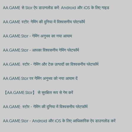
AA.GAME से Stor ऐप डाउनलोड करें: Android और iOS के लिए गाइड
AA.GAME स्टोर: गेमिंग की दुनिया में विश्वसनीय प्लेटफॉर्म
AA.GAME:Stor - गेमिंग अनुभव का नया आयाम
AA.GAME:Stor - आपका विश्वसनीय गेमिंग प्लेटफॉर्म
AA.GAME: स्टोर - गेमिंग और टेक उत्पादों का विश्वसनीय प्लेटफॉर्म
AA.GAME:Stor पर गेमिंग अनुभव को नया आयाम दें
【AA.GAME:Stor】 से सुरक्षित रूप से गेम करें
AA.GAME: स्टोर - गेमिंग की दुनिया में विश्वसनीय प्लेटफॉर्म
AA.GAME:Stor - Android और iOS के लिए आधिकारिक ऐप डाउनलोड करें