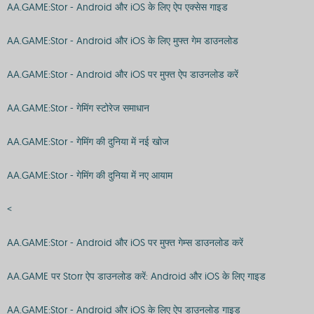
AA.GAME:Stor - Android और iOS के लिए ऐप एक्सेस गाइड
AA.GAME:Stor - Android और iOS के लिए मुफ्त गेम डाउनलोड
AA.GAME:Stor - Android और iOS पर मुफ्त ऐप डाउनलोड करें
AA.GAME:Stor - गेमिंग स्टोरेज समाधान
AA.GAME:Stor - गेमिंग की दुनिया में नई खोज
AA.GAME:Stor - गेमिंग की दुनिया में नए आयाम
<
AA.GAME:Stor - Android और iOS पर मुफ्त गेम्स डाउनलोड करें
AA.GAME पर Storr ऐप डाउनलोड करें: Android और iOS के लिए गाइड
AA.GAME:Stor - Android और iOS के लिए ऐप डाउनलोड गाइड