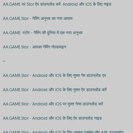
AA.GAME पर Stor ऐप डाउनलोड करें: Android और iOS के लिए गाइड
AA.GAME:Stor - गेमिंग अनुभव का नया आयाम
AA.GAME: स्टोर - गेमिंग की दुनिया में एक नया अनुभव
AA.GAME:Stor - आपका गेमिंग गोल्डमाइन
<
AA.GAME:Stor - Android और iOS के लिए मुफ्त गेम डाउनलोड एप
AA.GAME:Stor - Android और iOS के लिए मुफ्त ऐप डाउनलोड करें
AA.GAME:Stor - Android और iOS पर मुफ्त गेम्स डाउनलोड करें
AA.GAME:Stor - Android और iOS के लिए ऐप डाउनलोड गाइड
AA.GAME:Stor - Android और iOS के लिए आसान एक्सेस और APK डाउनलोड