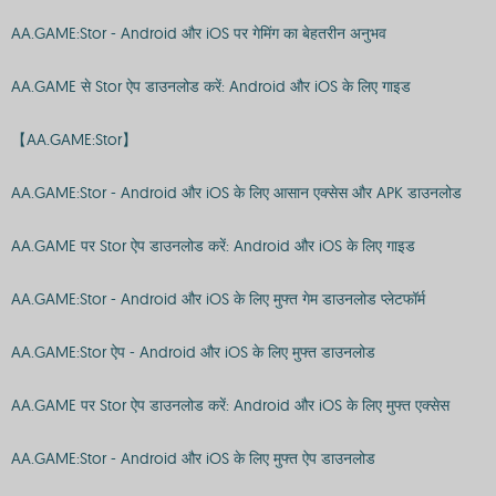
AA.GAME:Stor - Android और iOS पर गेमिंग का बेहतरीन अनुभव
AA.GAME से Stor ऐप डाउनलोड करें: Android और iOS के लिए गाइड
【AA.GAME:Stor】
AA.GAME:Stor - Android और iOS के लिए आसान एक्सेस और APK डाउनलोड
AA.GAME पर Stor ऐप डाउनलोड करें: Android और iOS के लिए गाइड
AA.GAME:Stor - Android और iOS के लिए मुफ्त गेम डाउनलोड प्लेटफॉर्म
AA.GAME:Stor ऐप - Android और iOS के लिए मुफ्त डाउनलोड
AA.GAME पर Stor ऐप डाउनलोड करें: Android और iOS के लिए मुफ्त एक्सेस
AA.GAME:Stor - Android और iOS के लिए मुफ्त ऐप डाउनलोड