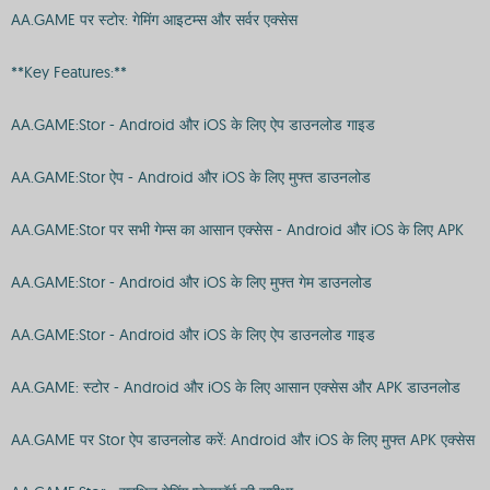
AA.GAME पर स्टोर: गेमिंग आइटम्स और सर्वर एक्सेस
**Key Features:**
AA.GAME:Stor - Android और iOS के लिए ऐप डाउनलोड गाइड
AA.GAME:Stor ऐप - Android और iOS के लिए मुफ्त डाउनलोड
AA.GAME:Stor पर सभी गेम्स का आसान एक्सेस - Android और iOS के लिए APK
AA.GAME:Stor - Android और iOS के लिए मुफ्त गेम डाउनलोड
AA.GAME:Stor - Android और iOS के लिए ऐप डाउनलोड गाइड
AA.GAME: स्टोर - Android और iOS के लिए आसान एक्सेस और APK डाउनलोड
AA.GAME पर Stor ऐप डाउनलोड करें: Android और iOS के लिए मुफ्त APK एक्सेस