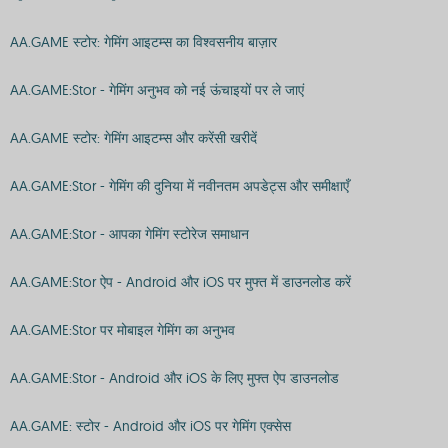
AA.GAME स्टोर: गेमिंग आइटम्स का विश्वसनीय बाज़ार
AA.GAME:Stor - गेमिंग अनुभव को नई ऊंचाइयों पर ले जाएं
AA.GAME स्टोर: गेमिंग आइटम्स और करेंसी खरीदें
AA.GAME:Stor - गेमिंग की दुनिया में नवीनतम अपडेट्स और समीक्षाएँ
AA.GAME:Stor - आपका गेमिंग स्टोरेज समाधान
AA.GAME:Stor ऐप - Android और iOS पर मुफ्त में डाउनलोड करें
AA.GAME:Stor पर मोबाइल गेमिंग का अनुभव
AA.GAME:Stor - Android और iOS के लिए मुफ्त ऐप डाउनलोड
AA.GAME: स्टोर - Android और iOS पर गेमिंग एक्सेस