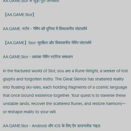
AA.GAME:Stor से जुड़ी पूरी जानकारी
【AA.GAME:Stor】
AA.GAME: स्टोर - गेमिंग की दुनिया में विश्वसनीय प्लेटफॉर्म
【AA.GAME】Stor: सुरक्षित और विश्वसनीय गेमिंग प्लेटफॉर्म
AA.GAME:Stor - आपका गेमिंग स्टोरेज समाधान
In the fractured world of Stor, you are a Rune-Wright, a seeker of lost
glyphs and forgotten truths. The Great Silence has shattered reality
into floating sky-isles, each holding fragments of a cosmic language
that once bound existence together. Your quest is to traverse these
unstable lands, recover the scattered Runes, and restore harmony—
or reshape reality to your will.
AA.GAME:Stor - Android और iOS के लिए ऐप डाउनलोड गाइड