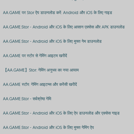
AA.GAME पर Stor ऐप डाउनलोड करें: Android और iOS के लिए गाइड
AA.GAME:Stor - Android और iOS के लिए आसान एक्सेस और APK डाउनलोड
AA.GAME:Stor - Android और iOS के लिए मुफ्त गेम डाउनलोड
AA.GAME पर स्टोर से गेमिंग आइटम खरीदें
【AA.GAME】Stor: गेमिंग अनुभव का नया आयाम
AA.GAME स्टोर: गेमिंग आइटम्स और करेंसी खरीदें
AA.GAME:Stor - सर्वश्रेष्ठ गेमि
AA.GAME:Stor - Android और iOS के लिए ऐप डाउनलोड और एक्सेस गाइड
AA.GAME:Stor - Android और iOS के लिए मुफ्त गेमिंग ऐप