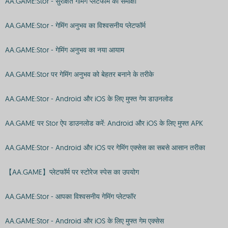
AA.GAME:Stor - सुरक्षित गेमिंग प्लेटफॉर्म की समीक्षा
AA.GAME:Stor - गेमिंग अनुभव का विश्वसनीय प्लेटफॉर्म
AA.GAME:Stor - गेमिंग अनुभव का नया आयाम
AA.GAME:Stor पर गेमिंग अनुभव को बेहतर बनाने के तरीके
AA.GAME:Stor - Android और iOS के लिए मुफ्त गेम डाउनलोड
AA.GAME पर Stor ऐप डाउनलोड करें: Android और iOS के लिए मुफ्त APK
AA.GAME:Stor - Android और iOS पर गेमिंग एक्सेस का सबसे आसान तरीका
【AA.GAME】प्लेटफॉर्म पर स्टोरेज स्पेस का उपयोग
AA.GAME:Stor - आपका विश्वसनीय गेमिंग प्लेटफॉर
AA.GAME:Stor - Android और iOS के लिए मुफ्त गेम एक्सेस