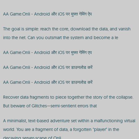
AA Game:Onli - Android और iOS पर मुफ्त गेमिंग ऐप
The goal is simple: reach the core, download the data, and vanish
into the net. Can you outsmart the system and become a le
AA Game:Onli - Android और iOS पर मुफ्त गेमिंग एप
AA Game:Onli - Android और iOS पर डाउनलोड करें
AA Game:Onli - Android और iOS पर डाउनलोड करें
Recover data fragments to piece together the story of the collapse.
But beware of Glitches—semi-sentient errors that
A minimalist, text-based adventure set within a malfunctioning virtual
world. You are a fragment of data, a forgotten "player" in the
decaying server-scape of Onli.