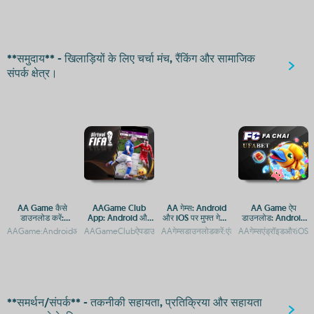
**समुदाय** - खिलाड़ियों के लिए चर्चा मंच, रैंकिंग और सामाजिक
संपर्क क्षेत्र।
AA Game कैसे
AAGame Club
AA गेम्स: Android
AA Game ऐप
डाउनलोड करें:
App: Android और
और iOS पर मुफ्त गेमिंग
डाउनलोड: Android
Android और iOS
iOS पर डाउनलोड करें
ऐप
और iOS पर मुफ्त गेमिंग
AAGame:AndroidऔरiOSपरमुफ्तडाउनलोडऔरएक्सेसAAगेम्सडाउनलोड:AndroidऔरiOSकेलिएमुफ्त
AAGameClubऐपडाउनलोड:AndroidऔरiOSप्लेटफ़ॉर्मपरएक्सेसगाइड
AAगेम्सडाउनलोडकरें:एंड्रॉइडऔरiOSकेलिएमुफ्त
AAगेम्सएंड्रॉइडऔरiOSपर
गाइड
एक्सेस
**समर्थन/संपर्क** - तकनीकी सहायता, प्रतिक्रिया और सहायता