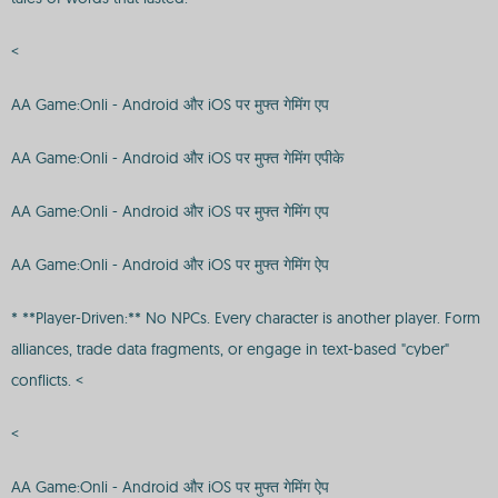
<
AA Game:Onli - Android और iOS पर मुफ्त गेमिंग एप
AA Game:Onli - Android और iOS पर मुफ्त गेमिंग एपीके
AA Game:Onli - Android और iOS पर मुफ्त गेमिंग एप
AA Game:Onli - Android और iOS पर मुफ्त गेमिंग ऐप
* **Player-Driven:** No NPCs. Every character is another player. Form
alliances, trade data fragments, or engage in text-based "cyber"
conflicts. <
<
AA Game:Onli - Android और iOS पर मुफ्त गेमिंग ऐप