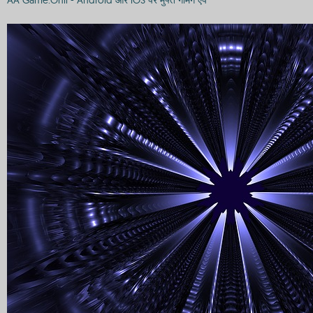
AA Game:Onli - Android और iOS पर मुफ्त गेमिंग एप