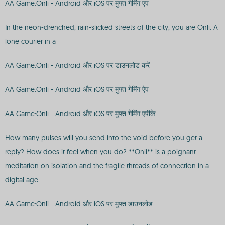
AA Game:Onli - Android और iOS पर मुफ्त गेमिंग एप
In the neon-drenched, rain-slicked streets of the city, you are Onli. A
lone courier in a
AA Game:Onli - Android और iOS पर डाउनलोड करें
AA Game:Onli - Android और iOS पर मुफ्त गेमिंग ऐप
AA Game:Onli - Android और iOS पर मुफ्त गेमिंग एपीके
How many pulses will you send into the void before you get a
reply? How does it feel when you do? **Onli** is a poignant
meditation on isolation and the fragile threads of connection in a
digital age.
AA Game:Onli - Android और iOS पर मुफ्त डाउनलोड