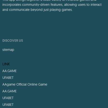
and even participating in game development can come together.
This app brings together a wide variety of Android games and
incorporates community-driven features, allowing users to interact
and communicate beyond just playing games.
DISCOVER US
sitemap
LINK
AA.GAME
UFABET
AAgame Official Online Game
AA.GAME
UFABET