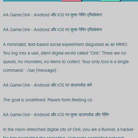
AA Game:Onli - Android और iOS पर मुफ्त गेमिंग एप्लिकेशन
AA Game:Onli - Android और iOS पर मुफ्त गेमिंग एप्लिकेशन
A minimalist, text-based social experiment disguised as an MMO.
You log into a vast, silent digital world called "Onli." There are no
quests, no monsters, no items to collect. Your only tool is a single
command: `/say [message]`.
AA Game:Onli - Android और iOS पर डाउनलोड करें
The goal is undefined. Players form fleeting co
AA Game:Onli - Android और iOS पर मुफ्त डाउनलोड और गेमिंग
In the neon-drenched digital city of Onli, you are a Runner, a hacker-