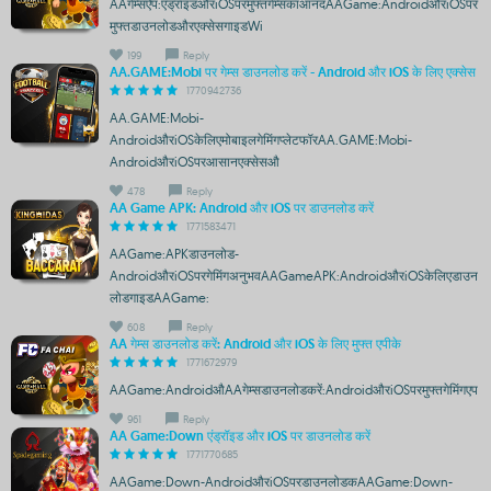
AAगेम्सऐप:एंड्रॉइडऔरiOSपरमुफ्तगेम्सकाआनंदAAGame:AndroidऔरiOSपर
मुफ्तडाउनलोडऔरएक्सेसगाइडWi
199
Reply
AA.GAME:Mobi पर गेम्स डाउनलोड करें - Android और iOS के लिए एक्सेस
1770942736
AA.GAME:Mobi-
AndroidऔरiOSकेलिएमोबाइलगेमिंगप्लेटफॉरAA.GAME:Mobi-
AndroidऔरiOSपरआसानएक्सेसऔ
478
Reply
AA Game APK: Android और iOS पर डाउनलोड करें
1771583471
AAGame:APKडाउनलोड-
AndroidऔरiOSपरगेमिंगअनुभवAAGameAPK:AndroidऔरiOSकेलिएडाउन
लोडगाइडAAGame:
608
Reply
AA गेम्स डाउनलोड करें: Android और iOS के लिए मुफ्त एपीके
1771672979
AAGame:AndroidऔAAगेम्सडाउनलोडकरें:AndroidऔरiOSपरमुफ्तगेमिंगएप
961
Reply
AA Game:Down एंड्रॉइड और iOS पर डाउनलोड करें
1771770685
AAGame:Down-AndroidऔरiOSपरडाउनलोडकAAGame:Down-