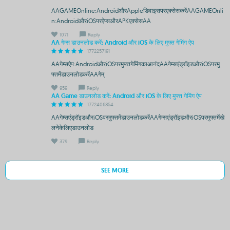
AAGAMEOnline:AndroidऔरAppleडिवाइसपरएक्सेसकरेंAAGAMEOnli
n:AndroidऔरiOSपरऐप्सऔरAPKएक्सेसAA
1071
Reply
AA गेम्स डाउनलोड करें: Android और iOS के लिए मुफ्त गेमिंग ऐप
1772257191
AAगेम्सऐप:AndroidऔरiOSपरमुफ्तगेमिंगकाआनंदAAगेम्सएंड्रॉइडऔरiOSपरमु
फ्तमेंडाउनलोडकरेंAAगेम्
959
Reply
AA Game डाउनलोड करें: Android और iOS के लिए मुफ्त गेमिंग ऐप
1772406854
AAगेम्सएंड्रॉइडऔरiOSपरमुफ्तमेंडाउनलोडकरेंAAगेम्सएंड्रॉइडऔरiOSपरमुफ्तमेंखे
लनेकेलिएडाउनलोड
379
Reply
SEE MORE