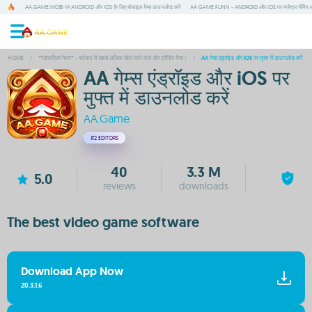
AA.GAME:MOBI पर ANDROID और IOS के लिए मोबाइल गेम्स डाउनलोड करें
AA GAME:FUNN - ANDROID और IOS पर मज़ेदार गेमिंग 
HOME
/
**लोकप्रिय गेम्स** - वर्तमान में सबसे अधिक खेले जाने वाले और ट्रेंडिंग गेम्स।
/
AA गेम्स एंड्रॉइड और IOS पर मुफ्त में डाउनलोड करें
AA गेम्स एंड्रॉइड और iOS पर
मुफ्त में डाउनलोड करें
AA.Game
#2
EDITORS
40
3.3 M
5.0
reviews
downloads
The best video game software
Download App Now
20.3.1.6