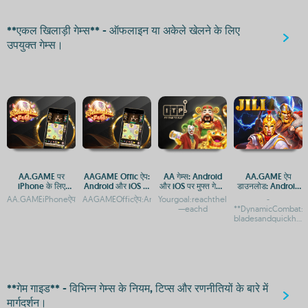
**एकल खिलाड़ी गेम्स** - ऑफलाइन या अकेले खेलने के लिए
उपयुक्त गेम्स।
AA.GAME पर
AAGAME Offic ऐप:
AA गेम्स: Android
AA.GAME ऐप
iPhone के लिए
Android और iOS पर
और iOS पर मुफ्त गेमिंग
डाउनलोड: Android
Android ऐप्स कैसे
मुफ्त डाउनलोड
का आनंद
और iOS प्लेटफ़ॉर्म पर
AA.GAMEiPhoneऐप:AndroidऔरiOSपरमुफ्तगेमडाउनलोडकरेंAA.GAMEपरiPhoneकेलिएAndr
AAGAMEOfficऐप:AndroidऔरiOSपरमुफ्तडाउनलोडAAGAMEOfficऐ
Yourgoal:reachthelegendary**FontCore*
-
डाउनलोड करें
गेमिंग एक्सेस
—eachd
**DynamicCombat:*
bladesandquickhacks
paced,fluidbaAA.G
**गेम गाइड** - विभिन्न गेम्स के नियम, टिप्स और रणनीतियों के बारे में
मार्गदर्शन।