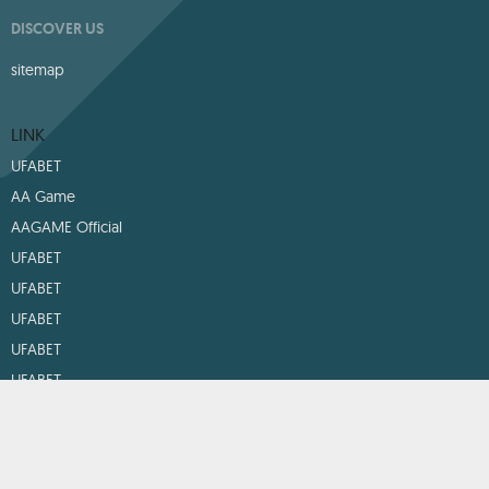
DISCOVER US
sitemap
LINK
UFABET
AA Game
AAGAME Official
UFABET
UFABET
UFABET
UFABET
UFABET
AA Game
AA.GAME