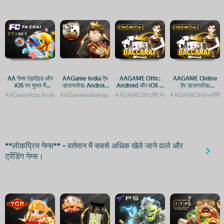
AA गेम्स एंड्रॉइड और
AAGame India ऐप
AAGAME Offic:
AAGAME Online
iOS पर मुफ्त में
डाउनलोड: Android
Android और iOS के
ऐप डाउनलोड:
डाउनलोड करें
और iOS प्लेटफ़ॉर्म पर
लिए ऑफिशियल ऐप
Android और iOS
AAGameApp:AndroidऔरiOSपरमुफ्तगेमिंगकाआनंदAAGameडाउनलोडकरें:AndroidऔरiOSकेलिएमु
AAGameIndiaApp:AndroidऔरiOSपरडाउनलोडकरेंAAGameIndiaऐपडाउ
AAGAMEOfficऐप:AndroidऔरAppleपरमुफ्तडा
AAGAMEOnlineगेमिंगप
एक्सेस
डाउनलोड करें
प्लेटफ़ॉर्म गाइड
**लोकप्रिय गेम्स** - वर्तमान में सबसे अधिक खेले जाने वाले और
ट्रेंडिंग गेम्स।