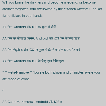
Will you brave the darkness and become a legend, or become
another forgotten soul swallowed by the **Ashen Abyss**? The last
flame flickers in your hands.
AA गेम्स: Android और iOS पर मुफ्त में खेलें
AA गेम्स का मोबाइल एक्सेस: Android और iOS ऐप्स के लिए गाइड
AA गेम्स एंड्रॉइड और iOS पर मुफ्त में खेलने के लिए डाउनलोड करें
AA गेम्स: Android और iOS के लिए मुफ्त गेमिंग ऐप्स
* **Meta-Narrative:** You are both player and character, aware you
are made of code.
<
AA Game ऐप डाउनलोड - Android और iOS के