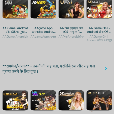
AA Game: Android
AAgame App
AA गेम्स एंड्रॉइड और
AA Game:Onli -
और iOS पर मुफ्त
डाउनलोड: Android
iOS पर मुफ्त में
Android और iOS पर
डाउनलोड और एक्सेस
और iOS के लिए गेमिंग
डाउनलोड करें
मुफ्त गेमिंग एप
AAGame:AndroidऔरiOSकेलिएमुफ्तडाउनलोडऔरगेमिंगअनुभव
AAgameAppडाउनलोड:AndroidऔरiOSकेलिएगेमिंगप्लेटफॉर्मAAga
AAगेम्स:AndroidऔरiOSपरमुफ्तगेमिंगकाआनंदAA
AAGame:Onli-
प्लेटफॉर्म
AndroidऔरiOSपरमुफ्त
**समर्थन/संपर्क** - तकनीकी सहायता, प्रतिक्रिया और सहायता
प्राप्त करने के लिए पृष्ठ।