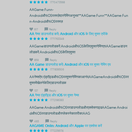
1770473568
AAGame:Funn-
AndroidऔरiOSपरमज़ेदारगेमिंगअनुभव**AAGame:Funn**AAGame:Fun
n-AndroidऔरiOSपरमज़
617
Reply
AA गेम्स डाउनलोड करें: Android और iOS के लिए मुफ्त एपीके
1771763348
AAGameडाउनलोडकरें:AndroidऔरiOSकेलिएमुफ्तगेमिंगएपAAGameडाउन
लोडकरें:AndroidऔरiOSकेलिएमुफ्त
859
Reply
AA Game डाउनलोड करें: Android और iOS पर मुफ्त गेमिंग एप
1771836506
AAगेम्सऐप:एंड्रॉइडऔरiOSपरमुफ्तगेमिंगकाआनंदAAGameAndroidऔरiOSपर
मुफ्तमेंखेलनेकेलिएडाउनलोडक
137
Reply
AA गेम्स एंड्रॉइड और iOS पर मुफ्त गेम्स
1772196383
AAGame:AndroidऔरiOSपरडाउनलोडऔरएक्सेसगाइडAAGame:Androi
dऔरiOSपरडाउनलोडऔरप्लेकरनेकातरीकाAAG
483
Reply
AAGAME Onlin: Android और Apple पर एक्सेस करें
1772256174