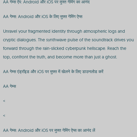
AA गेम्स ऐप: Android और iOS पर मुफ्त गेमिंग का आनंद
AA गेम्स: Android और iOS के लिए मुफ्त गेमिंग ऐप्स
Unravel your fragmented identity through atmospheric logs and
cryptic dialogues. The synthwave pulse of the soundtrack drives you
forward through the rain-slicked cyberpunk hellscape. Reach the
top, confront the truth, and become more than just a ghost.
AA गेम्स एंड्रॉइड और iOS पर मुफ्त में खेलने के लिए डाउनलोड करें
AA गेम्स
<
<
AA गेम्स: Android और iOS पर मुफ्त गेमिंग ऐप्स का आनंद लें