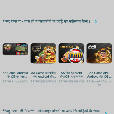
**नए गेम्स** - हाल ही में प्लेटफॉर्म पर जोड़े गए नवीनतम गेम्स।
AA Game: Android
AA Game डाउनलोड
AA गेम्स Android
AA Game APK:
और iOS पर मुफ्त
करें: Android और
और iOS पर मुफ्त गेम्स
Android और iOS के
डाउनलोड और एक्सेस
iOS के लिए मुफ्त गेमिंग
लिए डाउनलोड गाइड
AAगेम्स:AndroidऔरiOSकेलिएमुफ्तगेमिंगऐप्सAAGame:AndroidऔरiOSपरमुफ्तडाउनलोडऔरएक्
AAगेम्सएंड्रॉइडऔरiOSपरमुफ्तमेंडाउनलोडकरनेकेलिएAAगेम्स:Androidऔरi
AAगेम्सएंड्रॉइडपर:डाउनलोडऔरप्लेगाइडAAGa
AAGameAPK:Android
ऐप
मोब
**बहु-खिलाड़ी गेम्स** - ऑनलाइन दोस्तों या अन्य खिलाड़ियों के साथ