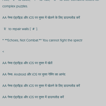
complex puzzles.
AA गेम्स एंड्रॉइड और iOS पर मुफ्त में खेलने के लिए डाउनलोड करें
`R` to repair walls (`#`).
* **Echoes, Not Combat:** You cannot fight the spectr
<
AA गेम्स एंड्रॉइड और iOS पर मुफ्त में खेलें
AA गेम्स: Android और iOS पर मुफ्त गेमिंग का आनंद
AA गेम्स एंड्रॉइड और iOS पर मुफ्त में खेलने के लिए डाउनलोड करें
AA गेम्स एंड्रॉइड और iOS पर मुफ्त में डाउनलोड करें