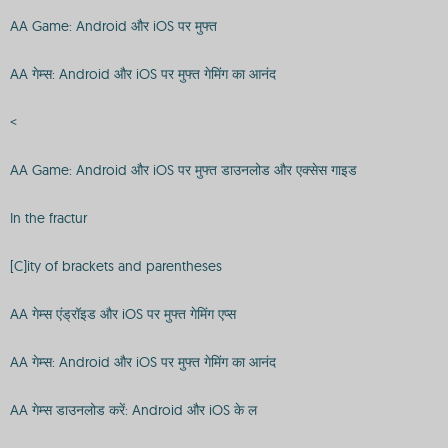
AA Game: Android और iOS पर मुफ्त
AA गेम्स: Android और iOS पर मुफ्त गेमिंग का आनंद
<
AA Game: Android और iOS पर मुफ्त डाउनलोड और एक्सेस गाइड
In the fractur
[C]ity of brackets and parentheses
AA गेम्स एंड्रॉइड और iOS पर मुफ्त गेमिंग एप्स
AA गेम्स: Android और iOS पर मुफ्त गेमिंग का आनंद
AA गेम्स डाउनलोड करें: Android और iOS के ल