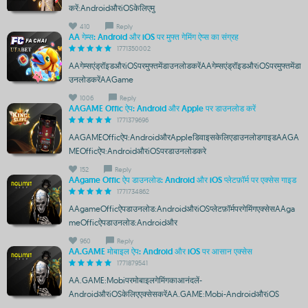
करें:AndroidऔरiOSकेलिएमु
410
Reply
AA गेम्स: Android और iOS पर मुफ्त गेमिंग ऐप्स का संग्रह
1771350002
AAगेम्सएंड्रॉइडऔरiOSपरमुफ्तमेंडाउनलोडकरेंAAगेम्सएंड्रॉइडऔरiOSपरमुफ्तमेंडा
उनलोडकरेंAAGame
1006
Reply
AAGAME Offic ऐप: Android और Apple पर डाउनलोड करें
1771379696
AAGAMEOfficऐप:AndroidऔरAppleडिवाइसकेलिएडाउनलोडगाइडAAGA
MEOfficऐप:AndroidऔरiOSपरडाउनलोडकरे
152
Reply
AAgame Offic ऐप डाउनलोड: Android और iOS प्लेटफ़ॉर्म पर एक्सेस गाइड
1771734862
AAgameOfficऐपडाउनलोड:AndroidऔरiOSप्लेटफ़ॉर्मपरगेमिंगएक्सेसAAga
meOfficऐपडाउनलोड:Androidऔर
960
Reply
AA.GAME मोबाइल ऐप: Android और iOS पर आसान एक्सेस
1771879541
AA.GAME:Mobiपरमोबाइलगेमिंगकाआनंदलें-
AndroidऔरiOSकेलिएएक्सेसकरेंAA.GAME:Mobi-AndroidऔरiOS