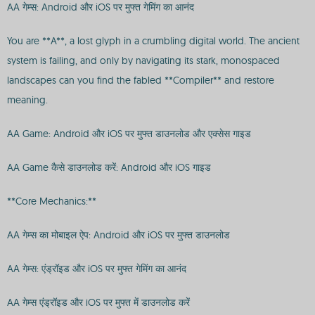
AA गेम्स: Android और iOS पर मुफ्त गेमिंग का आनंद
You are **A**, a lost glyph in a crumbling digital world. The ancient
system is failing, and only by navigating its stark, monospaced
landscapes can you find the fabled **Compiler** and restore
meaning.
AA Game: Android और iOS पर मुफ्त डाउनलोड और एक्सेस गाइड
AA Game कैसे डाउनलोड करें: Android और iOS गाइड
**Core Mechanics:**
AA गेम्स का मोबाइल ऐप: Android और iOS पर मुफ्त डाउनलोड
AA गेम्स: एंड्रॉइड और iOS पर मुफ्त गेमिंग का आनंद
AA गेम्स एंड्रॉइड और iOS पर मुफ्त में डाउनलोड करें