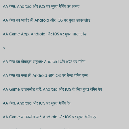
AA गेम्स: Android और iOS पर मुफ्त गेमिंग का आनंद
AA गेम्स का आनंद लें: Android और iOS पर मुफ्त डाउनलोड
AA Game App: Android और iOS पर मुफ्त डाउनलोड
<
AA गेम्स का मोबाइल अनुभव: Android और iOS पर गेमिंग
AA गेम्स का मज़ा लें: Android और iOS पर बेस्ट गेमिंग ऐप्स
AA Game डाउनलोड करें: Android और iOS के लिए मुफ्त गेमिंग ऐप
AA गेम्स: Android और iOS पर मुफ्त गेमिंग ऐप
AA Game डाउनलोड करें: Android और iOS पर मुफ्त गेमिंग एप