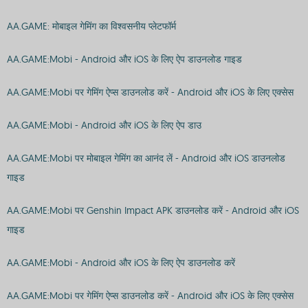
AA.GAME: मोबाइल गेमिंग का विश्वसनीय प्लेटफॉर्म
AA.GAME:Mobi - Android और iOS के लिए ऐप डाउनलोड गाइड
AA.GAME:Mobi पर गेमिंग ऐप्स डाउनलोड करें - Android और iOS के लिए एक्सेस
AA.GAME:Mobi - Android और iOS के लिए ऐप डाउ
AA.GAME:Mobi पर मोबाइल गेमिंग का आनंद लें - Android और iOS डाउनलोड
गाइड
AA.GAME:Mobi पर Genshin Impact APK डाउनलोड करें - Android और iOS
गाइड
AA.GAME:Mobi - Android और iOS के लिए ऐप डाउनलोड करें
AA.GAME:Mobi पर गेमिंग ऐप्स डाउनलोड करें - Android और iOS के लिए एक्सेस