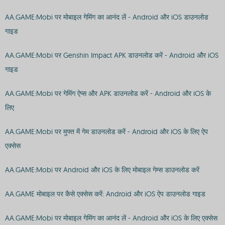
AA.GAME:Mobi पर मोबाइल गेमिंग का आनंद लें - Android और iOS डाउनलोड
गाइड
AA.GAME:Mobi पर Genshin Impact APK डाउनलोड करें - Android और iOS
गाइड
AA.GAME:Mobi पर गेमिंग ऐप्स और APK डाउनलोड करें - Android और iOS के
लिए
AA.GAME:Mobi पर मुफ्त में गेम डाउनलोड करें - Android और iOS के लिए ऐप
एक्सेस
AA.GAME:Mobi पर Android और iOS के लिए मोबाइल गेम्स डाउनलोड करें
AA.GAME मोबाइल पर कैसे एक्सेस करें: Android और iOS ऐप डाउनलोड गाइड
AA.GAME:Mobi पर मोबाइल गेमिंग का आनंद लें - Android और iOS के लिए एक्सेस