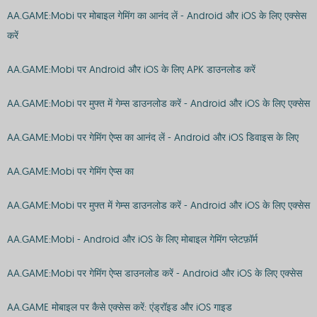
AA.GAME:Mobi पर मोबाइल गेमिंग का आनंद लें - Android और iOS के लिए एक्सेस
करें
AA.GAME:Mobi पर Android और iOS के लिए APK डाउनलोड करें
AA.GAME:Mobi पर मुफ्त में गेम्स डाउनलोड करें - Android और iOS के लिए एक्सेस
AA.GAME:Mobi पर गेमिंग ऐप्स का आनंद लें - Android और iOS डिवाइस के लिए
AA.GAME:Mobi पर गेमिंग ऐप्स का
AA.GAME:Mobi पर मुफ्त में गेम्स डाउनलोड करें - Android और iOS के लिए एक्सेस
AA.GAME:Mobi - Android और iOS के लिए मोबाइल गेमिंग प्लेटफ़ॉर्म
AA.GAME:Mobi पर गेमिंग ऐप्स डाउनलोड करें - Android और iOS के लिए एक्सेस
AA.GAME मोबाइल पर कैसे एक्सेस करें: एंड्रॉइड और iOS गाइड