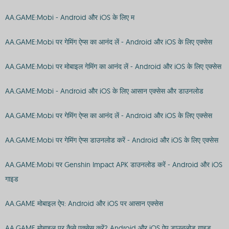
AA.GAME:Mobi - Android और iOS के लिए म
AA.GAME:Mobi पर गेमिंग ऐप्स का आनंद लें - Android और iOS के लिए एक्सेस
AA.GAME:Mobi पर मोबाइल गेमिंग का आनंद लें - Android और iOS के लिए एक्सेस
AA.GAME:Mobi - Android और iOS के लिए आसान एक्सेस और डाउनलोड
AA.GAME:Mobi पर गेमिंग ऐप्स का आनंद लें - Android और iOS के लिए एक्सेस
AA.GAME:Mobi पर गेमिंग ऐप्स डाउनलोड करें - Android और iOS के लिए एक्सेस
AA.GAME:Mobi पर Genshin Impact APK डाउनलोड करें - Android और iOS
गाइड
AA.GAME मोबाइल ऐप: Android और iOS पर आसान एक्सेस
AA.GAME मोबाइल पर कैसे एक्सेस करें? Android और iOS ऐप डाउनलोड गाइड