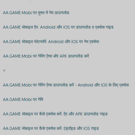
AA.GAME:Mobi पर मुफ्त में गेम डाउनलोड
AA.GAME मोबाइल ऐप: Android और iOS पर डाउनलोड व एक्सेस गाइड
AA.GAME मोबाइल प्लेटफॉर्म: Android और iOS पर गेम एक्सेस
AA.GAME:Mobi पर गेमिंग ऐप्स और APK डाउनलोड करें
<
AA.GAME:Mobi पर गेमिंग ऐप्स डाउनलोड करें - Android और iOS के लिए एक्सेस
AA.GAME:Mobi पर गेमि
AA.GAME मोबाइल पर कैसे एक्सेस करें: ऐप और APK डाउनलोड गाइड
AA.GAME मोबाइल पर कैसे एक्सेस करें: एंड्रॉइड और iOS गाइड