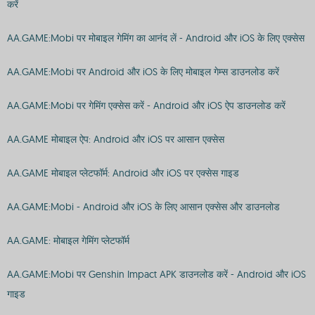
करें
AA.GAME:Mobi पर मोबाइल गेमिंग का आनंद लें - Android और iOS के लिए एक्सेस
AA.GAME:Mobi पर Android और iOS के लिए मोबाइल गेम्स डाउनलोड करें
AA.GAME:Mobi पर गेमिंग एक्सेस करें - Android और iOS ऐप डाउनलोड करें
AA.GAME मोबाइल ऐप: Android और iOS पर आसान एक्सेस
AA.GAME मोबाइल प्लेटफॉर्म: Android और iOS पर एक्सेस गाइड
AA.GAME:Mobi - Android और iOS के लिए आसान एक्सेस और डाउनलोड
AA.GAME: मोबाइल गेमिंग प्लेटफॉर्म
AA.GAME:Mobi पर Genshin Impact APK डाउनलोड करें - Android और iOS
गाइड