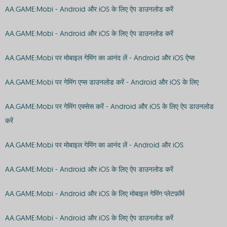
AA.GAME:Mobi - Android और iOS के लिए ऐप डाउनलोड करें
AA.GAME:Mobi - Android और iOS के लिए ऐप डाउनलोड करें
AA.GAME:Mobi पर मोबाइल गेमिंग का आनंद लें - Android और iOS ऐप्स
AA.GAME:Mobi पर गेमिंग एप्स डाउनलोड करें - Android और iOS के लिए
AA.GAME:Mobi पर गेमिंग एक्सेस करें - Android और iOS के लिए ऐप डाउनलोड
करें
AA.GAME:Mobi पर मोबाइल गेमिंग का आनंद लें - Android और iOS
AA.GAME:Mobi - Android और iOS के लिए ऐप डाउनलोड करें
AA.GAME:Mobi - Android और iOS के लिए मोबाइल गेमिंग प्लेटफ़ॉर्म
AA.GAME:Mobi - Android और iOS के लिए ऐप डाउनलोड करें