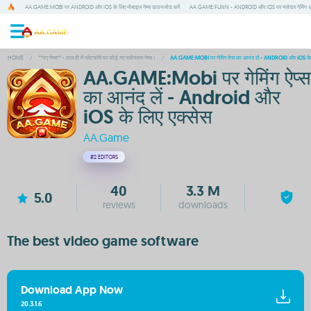
AA.GAME:MOBI पर ANDROID और IOS के लिए मोबाइल गेम्स डाउनलोड करें
AA GAME:FUNN - ANDROID और IOS पर मज़ेदार गेमिंग 
HOME
/
**नए गेम्स** - हाल ही में प्लेटफॉर्म पर जोड़े गए नवीनतम गेम्स।
/
AA.GAME:MOBI पर गेमिंग ऐप्स का आनंद लें - ANDROID और IOS के 
AA.GAME:Mobi पर गेमिंग ऐप्स
का आनंद लें - Android और
iOS के लिए एक्सेस
AA.Game
#2
EDITORS
40
3.3 M
5.0
reviews
downloads
The best video game software
Download App Now
20.3.1.6