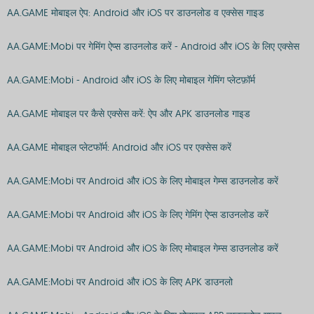
AA.GAME मोबाइल ऐप: Android और iOS पर डाउनलोड व एक्सेस गाइड
AA.GAME:Mobi पर गेमिंग ऐप्स डाउनलोड करें - Android और iOS के लिए एक्सेस
AA.GAME:Mobi - Android और iOS के लिए मोबाइल गेमिंग प्लेटफ़ॉर्म
AA.GAME मोबाइल पर कैसे एक्सेस करें: ऐप और APK डाउनलोड गाइड
AA.GAME मोबाइल प्लेटफॉर्म: Android और iOS पर एक्सेस करें
AA.GAME:Mobi पर Android और iOS के लिए मोबाइल गेम्स डाउनलोड करें
AA.GAME:Mobi पर Android और iOS के लिए गेमिंग ऐप्स डाउनलोड करें
AA.GAME:Mobi पर Android और iOS के लिए मोबाइल गेम्स डाउनलोड करें
AA.GAME:Mobi पर Android और iOS के लिए APK डाउनलो