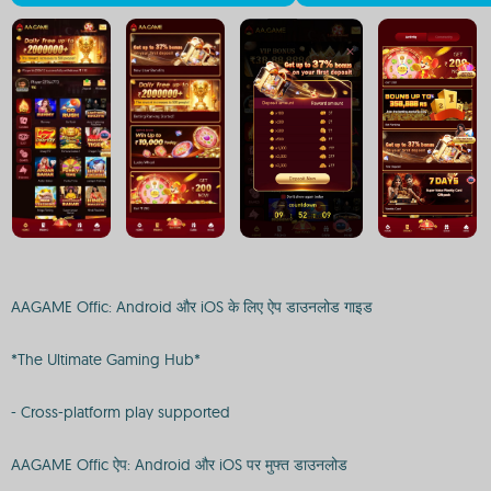
AAGAME Offic: Android और iOS के लिए ऐप डाउनलोड गाइड
*The Ultimate Gaming Hub*
- Cross-platform play supported
AAGAME Offic ऐप: Android और iOS पर मुफ्त डाउनलोड