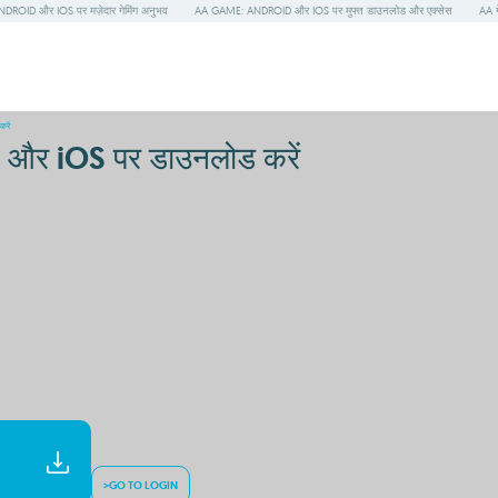
OID और IOS पर मज़ेदार गेमिंग अनुभव
AA GAME: ANDROID और IOS पर मुफ्त डाउनलोड और एक्सेस
AA ग
रें
और iOS पर डाउनलोड करें
>GO TO LOGIN