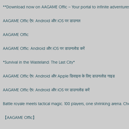
**Download now on AAGAME Offic – Your portal to infinite adventures
AAGAME Offic ऐप: Android और iOS पर डाउनल
AAGAME Offic
AAGAME Offic: Android और iOS पर डाउनलोड करें
*Survival in the Wasteland: The Last City*
AAGAME Offic ऐप: Android और Apple डिवाइस के लिए डाउनलोड गाइड
AAGAME Offic ऐप: Android और iOS पर डाउनलोड करें
Battle royale meets tactical magic. 100 players, one shrinking arena.
【AAGAME Offic】