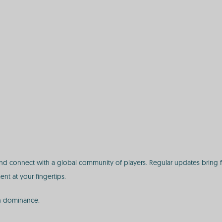
 and connect with a global community of players. Regular updates bring 
nt at your fingertips.
ion dominance.