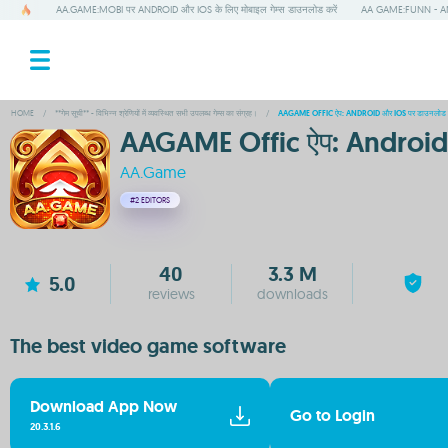
AA.GAME:MOBI पर ANDROID और IOS के लिए मोबाइल गेम्स डाउनलोड करें
AA GAME:FUNN - ANDR
HOME
/
**गेम सूची** - विभिन्न श्रेणियों में व्यवस्थित सभी उपलब्ध गेम्स का संग्रह।
/
AAGAME OFFIC ऐप: ANDROID और IOS पर डाउनलोड क
AAGAME Offic ऐप: Android 
AA.Game
#2
EDITORS
40
3.3 M
5.0
reviews
downloads
The best video game software
Download App Now
Go to Login
20.3.1.6