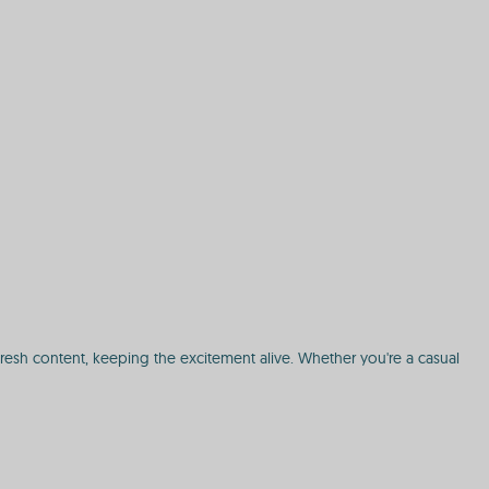
fresh content, keeping the excitement alive. Whether you're a casual