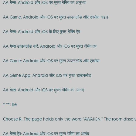
AA गेम्स: Android और iOS पर मुफ्त गेमिंग का अनुभव
AA Game: Android और iOS पर मुफ्त डाउनलोड और एक्सेस गाइड
AA गेम्स: Android और iOS के लिए मुफ्त गेमिंग ऐप
AA गेम्स डाउनलोड करें: Android और iOS पर मुफ्त गेमिंग एप
AA Game: Android और iOS पर मुफ्त डाउनलोड और एक्सेस
AA Game App: Android और iOS पर मुफ्त डाउनलोड
AA गेम्स: Android और iOS पर मुफ्त गेमिंग का आनंद
* **The
Choose R: The page holds only the word "AWAKEN." The room dissolves. Y
AA गेम्स ऐप: Android और iOS पर मुफ्त गेमिंग का आनंद