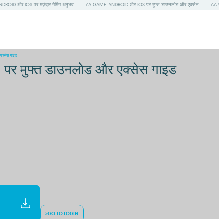
OID और IOS पर मज़ेदार गेमिंग अनुभव
AA GAME: ANDROID और IOS पर मुफ्त डाउनलोड और एक्सेस
AA ग
क्सेस गाइड
 मुफ्त डाउनलोड और एक्सेस गाइड
>GO TO LOGIN