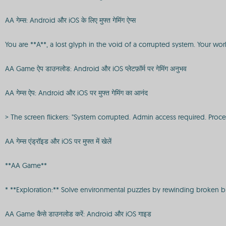
AA गेम्स: Android और iOS के लिए मुफ्त गेमिंग ऐप्स
You are **A**, a lost glyph in the void of a corrupted system. Your wor
AA Game ऐप डाउनलोड: Android और iOS प्लेटफ़ॉर्म पर गेमिंग अनुभव
AA गेम्स ऐप: Android और iOS पर मुफ्त गेमिंग का आनंद
> The screen flickers: "System corrupted. Admin access required. Proc
AA गेम्स एंड्रॉइड और iOS पर मुफ्त में खेलें
**AA Game**
* **Exploration:** Solve environmental puzzles by rewinding broken bri
AA Game कैसे डाउनलोड करें: Android और iOS गाइड