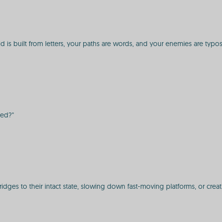
ld is built from letters, your paths are words, and your enemies are typos
eed?"
dges to their intact state, slowing down fast-moving platforms, or crea