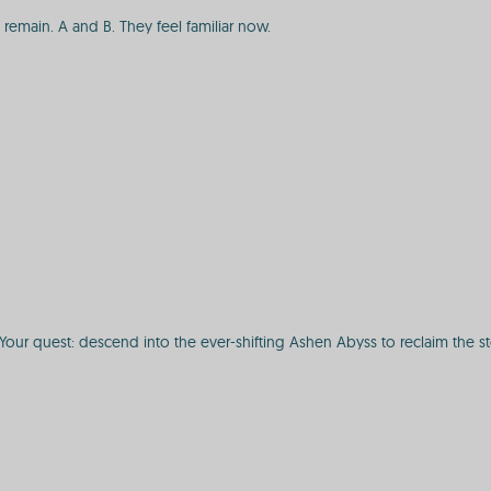
emain. A and B. They feel familiar now.
. Your quest: descend into the ever-shifting Ashen Abyss to reclaim the 