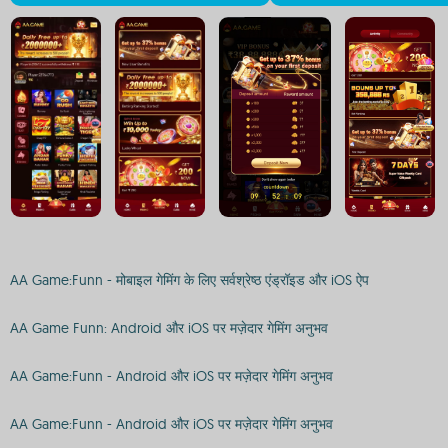
AA Game:Funn - मोबाइल गेमिंग के लिए सर्वश्रेष्ठ एंड्रॉइड और iOS ऐप
AA Game Funn: Android और iOS पर मज़ेदार गेमिंग अनुभव
AA Game:Funn - Android और iOS पर मज़ेदार गेमिंग अनुभव
AA Game:Funn - Android और iOS पर मज़ेदार गेमिंग अनुभव