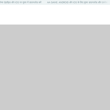
ेम्स एंड्रॉइड और IOS पर मुफ्त में डाउनलोड करें
AA GAME: ANDROID और IOS के लिए मुफ्त डाउनलोड और एक्सेस ग