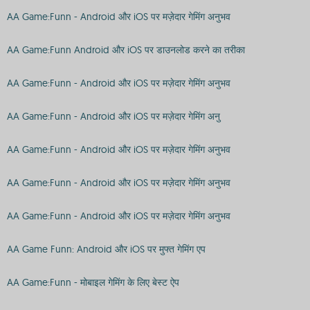
AA Game:Funn - Android और iOS पर मज़ेदार गेमिंग अनुभव
AA Game:Funn Android और iOS पर डाउनलोड करने का तरीका
AA Game:Funn - Android और iOS पर मज़ेदार गेमिंग अनुभव
AA Game:Funn - Android और iOS पर मज़ेदार गेमिंग अनु
AA Game:Funn - Android और iOS पर मज़ेदार गेमिंग अनुभव
AA Game:Funn - Android और iOS पर मज़ेदार गेमिंग अनुभव
AA Game:Funn - Android और iOS पर मज़ेदार गेमिंग अनुभव
AA Game Funn: Android और iOS पर मुफ्त गेमिंग एप
AA Game:Funn - मोबाइल गेमिंग के लिए बेस्ट ऐप