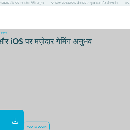
OID और IOS पर मज़ेदार गेमिंग अनुभव
AA GAME: ANDROID और IOS पर मुफ्त डाउनलोड और एक्सेस
AA ग
ग अनुभव
iOS पर मज़ेदार गेमिंग अनुभव
>GO TO LOGIN