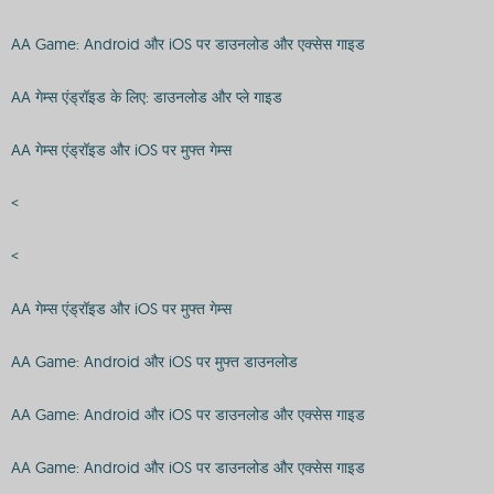
AA Game: Android और iOS पर डाउनलोड और एक्सेस गाइड
AA गेम्स एंड्रॉइड के लिए: डाउनलोड और प्ले गाइड
AA गेम्स एंड्रॉइड और iOS पर मुफ्त गेम्स
<
<
AA गेम्स एंड्रॉइड और iOS पर मुफ्त गेम्स
AA Game: Android और iOS पर मुफ्त डाउनलोड
AA Game: Android और iOS पर डाउनलोड और एक्सेस गाइड
AA Game: Android और iOS पर डाउनलोड और एक्सेस गाइड