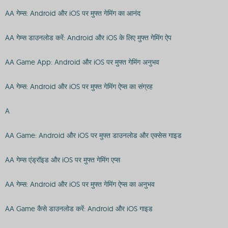
AA गेम्स: Android और iOS पर मुफ्त गेमिंग का आनंद
AA गेम्स डाउनलोड करें: Android और iOS के लिए मुफ्त गेमिंग ऐप
AA Game App: Android और iOS पर मुफ्त गेमिंग अनुभव
AA गेम्स: Android और iOS पर मुफ्त गेमिंग ऐप्स का संग्रह
A
AA Game: Android और iOS पर मुफ्त डाउनलोड और एक्सेस गाइड
AA गेम्स एंड्रॉइड और iOS पर मुफ्त गेमिंग एप्स
AA गेम्स: Android और iOS पर मुफ्त गेमिंग ऐप्स का अनुभव
AA Game कैसे डाउनलोड करें: Android और iOS गाइड