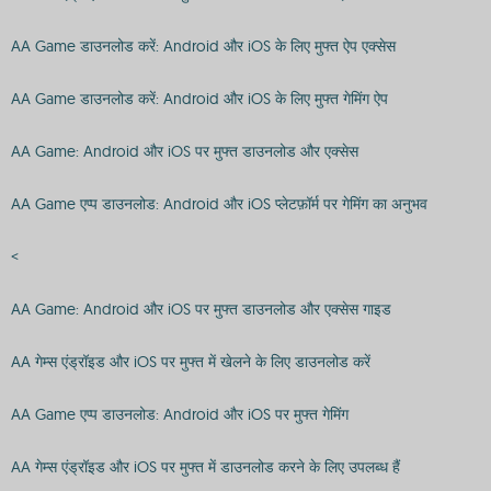
AA Game डाउनलोड करें: Android और iOS के लिए मुफ्त ऐप एक्सेस
AA Game डाउनलोड करें: Android और iOS के लिए मुफ्त गेमिंग ऐप
AA Game: Android और iOS पर मुफ्त डाउनलोड और एक्सेस
AA Game एप्प डाउनलोड: Android और iOS प्लेटफ़ॉर्म पर गेमिंग का अनुभव
<
AA Game: Android और iOS पर मुफ्त डाउनलोड और एक्सेस गाइड
AA गेम्स एंड्रॉइड और iOS पर मुफ्त में खेलने के लिए डाउनलोड करें
AA Game एप्प डाउनलोड: Android और iOS पर मुफ्त गेमिंग
AA गेम्स एंड्रॉइड और iOS पर मुफ्त में डाउनलोड करने के लिए उपलब्ध हैं