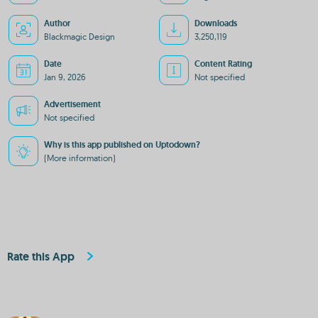
Author
Downloads
Blackmagic Design
3,250,119
Date
Content Rating
Jan 9, 2026
Not specified
Advertisement
Not specified
Why is this app published on Uptodown?
(More information)
Rate this App