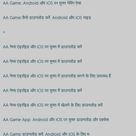
AA Game: Android और iOS पर मुफ्त गेमिंग ऐप्स
AA Game कैसे डाउनलोड करें: Android और iOS गाइड
<
AA गेम्स एंड्रॉइड और iOS पर मुफ्त में डाउनलोड करें
AA गेम्स एंड्रॉइड और iOS पर मुफ्त में डाउनलोड करें
AA गेम्स एंड्रॉइड और iOS पर मुफ्त में डाउनलोड करने के लिए उपलब्ध हैं
AA गेम्स एंड्रॉइड और iOS पर मुफ्त में डाउनलोड करें
AA गेम्स एंड्रॉइड और iOS पर मुफ्त में खेलने के लिए डाउनलोड करें
AA Game App: Android और iOS पर मुफ्त डाउनलोड और एक्सेस
AA Game डाउनलोड करें: Android और iOS के लिए म