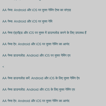
AA गेम्स: Android और iOS पर मुफ्त गेमिंग ऐप्स का संग्रह
AA गेम्स: Android और iOS पर मुफ्त गेमि
AA गेम्स एंड्रॉइड और iOS पर मुफ्त में डाउनलोड करने के लिए उपलब्ध हैं
AA गेम्स ऐप: Android और iOS पर मुफ्त गेमिंग का आनंद
AA गेम्स डाउनलोड: Android और iOS पर मुफ्त गेमिंग एप
<
AA गेम्स डाउनलोड करें: Android और iOS के लिए मुफ्त गेमिंग ऐप
AA गेम्स डाउनलोड: Android और iOS के लिए मुफ्त गेमिंग एप
AA गेम्स ऐप: Android और iOS पर मुफ्त गेमिंग का आनंद