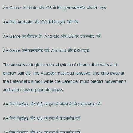
AA Game: Android और iOS के लिए मुफ्त डाउनलोड और प्ले गाइड
AA गेम्स: Android और iOS के लिए मुफ्त गेमिंग ऐप
AA Game का मोबाइल ऐप: Android और iOS पर डाउनलोड करें
AA Game कैसे डाउनलोड करें: Android और iOS गाइड
The arena is a single-screen labyrinth of destructible walls and
energy barriers. The Attacker must outmaneuver and chip away at
the Defender’s armor, while the Defender must predict movements
and land crushing counterblows.
AA गेम्स एंड्रॉइड और iOS पर मुफ्त में खेलने के लिए डाउनलोड करें
AA गेम्स एंड्रॉइड और iOS पर मुफ्त में डाउनलोड करें
AA गेम्स एंड्रॉइड और iOS पर मुफ्त में डाउनलोड करें