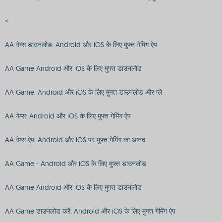
<
AA गेम्स डाउनलोड: Android और iOS के लिए मुफ्त गेमिंग ऐप
AA Game Android और iOS के लिए मुफ्त डाउनलोड
AA Game: Android और iOS के लिए मुफ्त डाउनलोड और प्ले
AA गेम्स: Android और iOS के लिए मुफ्त गेमिंग ऐप
AA गेम्स ऐप: Android और iOS पर मुफ्त गेमिंग का आनंद
AA Game - Android और iOS के लिए मुफ्त डाउनलोड
AA Game Android और iOS के लिए मुफ्त डाउनलोड
AA Game डाउनलोड करें: Android और iOS के लिए मुफ्त गेमिंग ऐप