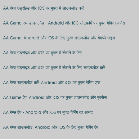
AA गेम्स एंड्रॉइड और iOS पर मुफ्त में डाउनलोड करें
AA Game एप्प डाउनलोड - Android और iOS प्लेटफ़ॉर्म पर मुफ्त गेमिंग एक्सेस
AA Game: Android और iOS के लिए मुफ्त डाउनलोड और गेमप्ले गाइड
AA गेम्स एंड्रॉइड और iOS पर मुफ्त में खेलने के लिए
AA गेम्स एंड्रॉइड और iOS पर मुफ्त में खेलने के लिए डाउनलोड करें
AA गेम्स डाउनलोड करें: Android और iOS पर मुफ्त गेमिंग एप्स
AA Game ऐप: Android और iOS पर मुफ्त डाउनलोड और एक्सेस
AA गेम्स ऐप - Android और iOS पर मुफ्त गेमिंग का आनंद
AA गेम्स डाउनलोड: Android और iOS के लिए मुफ्त गेमिंग ऐप