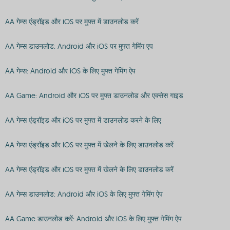
AA गेम्स एंड्रॉइड और iOS पर मुफ्त में डाउनलोड करें
AA गेम्स डाउनलोड: Android और iOS पर मुफ्त गेमिंग एप
AA गेम्स: Android और iOS के लिए मुफ्त गेमिंग ऐप
AA Game: Android और iOS पर मुफ्त डाउनलोड और एक्सेस गाइड
AA गेम्स एंड्रॉइड और iOS पर मुफ्त में डाउनलोड करने के लिए
AA गेम्स एंड्रॉइड और iOS पर मुफ्त में खेलने के लिए डाउनलोड करें
AA गेम्स एंड्रॉइड और iOS पर मुफ्त में खेलने के लिए डाउनलोड करें
AA गेम्स डाउनलोड: Android और iOS के लिए मुफ्त गेमिंग ऐप
AA Game डाउनलोड करें: Android और iOS के लिए मुफ्त गेमिंग ऐप