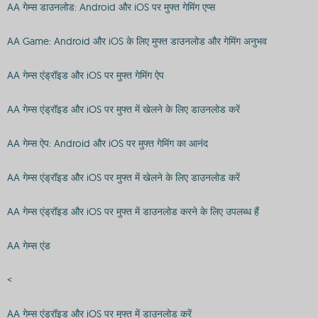
AA गेम्स डाउनलोड: Android और iOS पर मुफ्त गेमिंग एप्स
AA Game: Android और iOS के लिए मुफ्त डाउनलोड और गेमिंग अनुभव
AA गेम्स एंड्रॉइड और iOS पर मुफ्त गेमिंग ऐप
AA गेम्स एंड्रॉइड और iOS पर मुफ्त में खेलने के लिए डाउनलोड करें
AA गेम्स ऐप: Android और iOS पर मुफ्त गेमिंग का आनंद
AA गेम्स एंड्रॉइड और iOS पर मुफ्त में खेलने के लिए डाउनलोड करें
AA गेम्स एंड्रॉइड और iOS पर मुफ्त में डाउनलोड करने के लिए उपलब्ध हैं
AA गेम्स एंड
<
AA गेम्स एंड्रॉइड और iOS पर मुफ्त में डाउनलोड करें