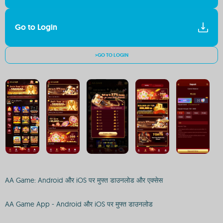
Go to Login
>GO TO LOGIN
AA Game: Android और iOS पर मुफ्त डाउनलोड और एक्सेस
AA Game App - Android और iOS पर मुफ्त डाउनलोड