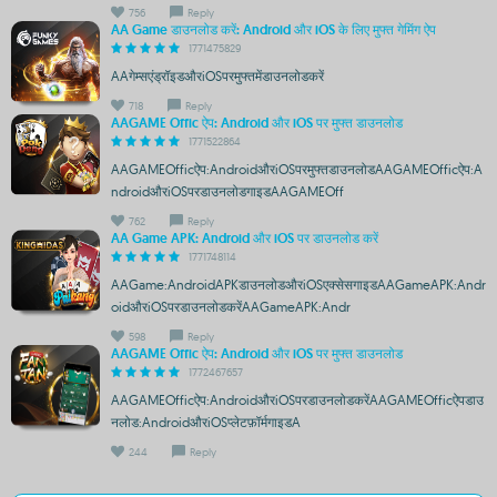
756
Reply
AA Game डाउनलोड करें: Android और iOS के लिए मुफ्त गेमिंग ऐप
1771475829
AAगेम्सएंड्रॉइडऔरiOSपरमुफ्तमेंडाउनलोडकरें
718
Reply
AAGAME Offic ऐप: Android और iOS पर मुफ्त डाउनलोड
1771522864
AAGAMEOfficऐप:AndroidऔरiOSपरमुफ्तडाउनलोडAAGAMEOfficऐप:A
ndroidऔरiOSपरडाउनलोडगाइडAAGAMEOff
762
Reply
AA Game APK: Android और iOS पर डाउनलोड करें
1771748114
AAGame:AndroidAPKडाउनलोडऔरiOSएक्सेसगाइडAAGameAPK:Andr
oidऔरiOSपरडाउनलोडकरेंAAGameAPK:Andr
598
Reply
AAGAME Offic ऐप: Android और iOS पर मुफ्त डाउनलोड
1772467657
AAGAMEOfficऐप:AndroidऔरiOSपरडाउनलोडकरेंAAGAMEOfficऐपडाउ
नलोड:AndroidऔरiOSप्लेटफ़ॉर्मगाइडA
244
Reply