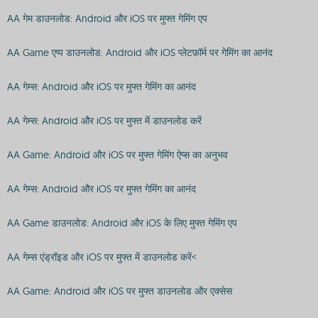
AA गेम डाउनलोड: Android और iOS पर मुफ्त गेमिंग एप
AA Game एप्प डाउनलोड: Android और iOS प्लेटफ़ॉर्म पर गेमिंग का आनंद
AA गेम्स: Android और iOS पर मुफ्त गेमिंग का आनंद
AA गेम्स: Android और iOS पर मुफ्त में डाउनलोड करें
AA Game: Android और iOS पर मुफ्त गेमिंग ऐप्स का अनुभव
AA गेम्स: Android और iOS पर मुफ्त गेमिंग का आनंद
AA Game डाउनलोड: Android और iOS के लिए मुफ्त गेमिंग एप
AA गेम्स एंड्रॉइड और iOS पर मुफ्त में डाउनलोड करें<
AA Game: Android और iOS पर मुफ्त डाउनलोड और एक्सेस