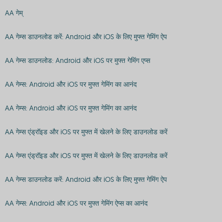
AA गेम्
AA गेम्स डाउनलोड करें: Android और iOS के लिए मुफ्त गेमिंग ऐप
AA गेम्स डाउनलोड: Android और iOS पर मुफ्त गेमिंग एप्स
AA गेम्स: Android और iOS पर मुफ्त गेमिंग का आनंद
AA गेम्स: Android और iOS पर मुफ्त गेमिंग का आनंद
AA गेम्स एंड्रॉइड और iOS पर मुफ्त में खेलने के लिए डाउनलोड करें
AA गेम्स एंड्रॉइड और iOS पर मुफ्त में खेलने के लिए डाउनलोड करें
AA गेम्स डाउनलोड करें: Android और iOS के लिए मुफ्त गेमिंग ऐप
AA गेम्स: Android और iOS पर मुफ्त गेमिंग ऐप्स का आनंद