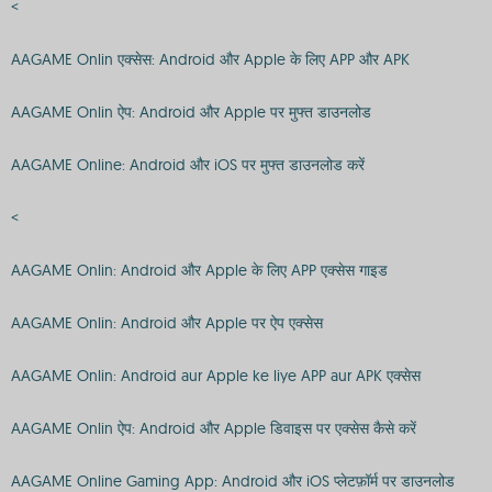
<
AAGAME Onlin एक्सेस: Android और Apple के लिए APP और APK
AAGAME Onlin ऐप: Android और Apple पर मुफ्त डाउनलोड
AAGAME Online: Android और iOS पर मुफ्त डाउनलोड करें
<
AAGAME Onlin: Android और Apple के लिए APP एक्सेस गाइड
AAGAME Onlin: Android और Apple पर ऐप एक्सेस
AAGAME Onlin: Android aur Apple ke liye APP aur APK एक्सेस
AAGAME Onlin ऐप: Android और Apple डिवाइस पर एक्सेस कैसे करें
AAGAME Online Gaming App: Android और iOS प्लेटफ़ॉर्म पर डाउनलोड