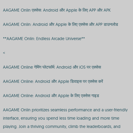
AAGAME Onlin एक्सेस: Android और Apple के लिए APP और APK
AAGAME Onlin: Android और Apple के लिए एक्सेस और APP डाउनलोड
**AAGAME Onlin: Endless Arcade Universe**
<
AAGAME Online गेमिंग प्लेटफॉर्म: Android और iOS पर एक्सेस
AAGAME Online: Android और Apple डिवाइस पर एक्सेस करें
AAGAME Online: Android और Apple के लिए एक्सेस गाइड
AAGAME Onlin prioritizes seamless performance and a user-friendly
interface, ensuring you spend less time loading and more time
playing. Join a thriving community, climb the leaderboards, and