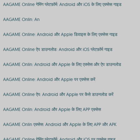
AAGAME Online गेमिंग प्लेटफ़ॉर्म: Android और iOS के लिए एक्सेस गाइड
AAGAME Onlin: An
AAGAME Online: Android और Apple डिवाइस के लिए एक्सेस गाइड
AAGAME Online ऐप डाउनलोड: Android और iOS प्लेटफ़ॉर्म गाइड
AAGAME Onlin: Android और Apple के लिए एक्सेस और ऐप डाउनलोड
AAGAME Online: Android और Apple पर एक्सेस करें
AAGAME Online ऐप: Android और Apple पर कैसे डाउनलोड करें
AAGAME Onlin: Android और Apple के लिए APP एक्सेस
AAGAME Onlin एक्सेस: Android और Apple के लिए APP और APK
AAGAME Online गेमिंग प्लेटफॉर्म: Android और iOS पर एक्सेस गाइड