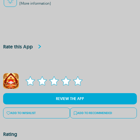
(More information)
Rate this App
REVIEW THE APP
ADD TO WISHLIST
ADD TO RECOMMENDED
Rating