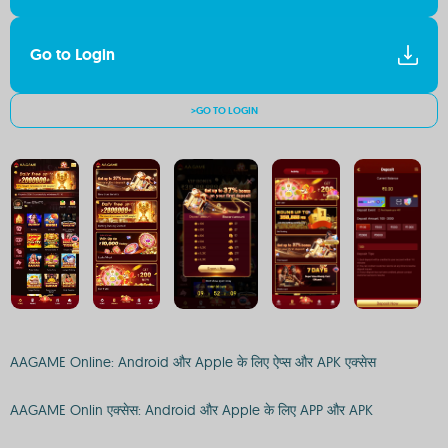
Go to Login
>GO TO LOGIN
AAGAME Online: Android और Apple के लिए ऐप्स और APK एक्सेस
AAGAME Onlin एक्सेस: Android और Apple के लिए APP और APK