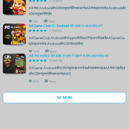
1771838876
AAगेम्स:AndroidऔरiOSपरमुफ्तगेमिंगकाआनंदAAगेम्सडाउनलोड:Androidऔर
iOSपरमुफ्तगेमिंगऐप
339
Reply
AAGame Club ऐप: Android और iOS पर डाउनलोड करें
1771865593
AAGameClub:AndroidऔरAppleकेलिएAPPडाउनलोडकरेंAAGameClu
bऐपडाउनलोड-AndroidऔरiOSप्लेटफॉर्मपर
1055
Reply
AA गेम्स एंड्रॉइड और iOS पर मुफ्त में खेलने के लिए डाउनलोड करें
1772401781
AAGame:AndroidऔरiOSपरमुफ्तडाउनलोडऔरएक्सेसगाइडAAगेम्स:एंड्रॉइड
औरiOSपरमुफ्तगेमिंगकाआनंदAAG
405
Reply
SEE MORE