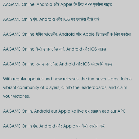
AAGAME Online: Android और Apple के लिए APP एक्सेस गाइड
AAGAME Onlin ऐप: Android और iOS पर एक्सेस कैसे करें
AAGAME Online गेमिंग प्लेटफ़ॉर्म: Android और Apple डिवाइसों के लिए एक्सेस
AAGAME Online कैसे डाउनलोड करें: Android और iOS गाइड
AAGAME Online एप्प डाउनलोड: Android और iOS प्लेटफ़ॉर्म गाइड
With regular updates and new releases, the fun never stops. Join a
vibrant community of players, climb the leaderboards, and claim
your victories.
AAGAME Onlin: Android aur Apple ke liye ek saath aap aur APK
AAGAME Onlin ऐप: Android और Apple पर कैसे एक्सेस करें