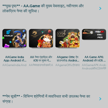
**मुख पृष्ठ** - AA.Game की मुख्य वेबसाइट, नवीनतम और
लोकप्रिय गेम्स की सुविधा।
AAGame India
AA गेम्स एंड्रॉइड और
AAgame Offic ऐप
AA Game APK:
App: Android और
iOS पर मुफ्त में
डाउनलोड: Android
Android और iOS के
iOS पर डाउनलोड करें
डाउनलोड करें
और iOS प्लेटफ़ॉर्म पर
लिए मुफ्त डाउनलोड
AAGameIndia:AndroidऔरiOSपरडाउनलोडकरेंऔरऐपएक्सेसपाएंAAGameIndiaApp:Android
AAगेम्सडाउनलोडकरें:AndroidऔरiOSकेलिएमुफ्तगेमिंगऐपAAगेम्स:Android
AAgameOfficऐपडाउनलोड:AndroidऔरiOSप्लेट
AAGameAPK:Android
गेमिंग एक्सेस
AndroidऔरiOSपरगेमि
**गेम सूची** - विभिन्न श्रेणियों में व्यवस्थित सभी उपलब्ध गेम्स का
संग्रह।