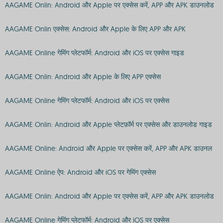
AAGAME Onlin: Android और Apple पर एक्सेस करें, APP और APK डाउनलोड
AAGAME Onlin एक्सेस: Android और Apple के लिए APP और APK
AAGAME Online गेमिंग प्लेटफॉर्म: Android और iOS पर एक्सेस गाइड
AAGAME Onlin: Android और Apple के लिए APP एक्सेस
AAGAME Online गेमिंग प्लेटफॉर्म: Android और iOS पर एक्सेस
AAGAME Onlin: Android और Apple प्लेटफ़ॉर्म पर एक्सेस और डाउनलोड गाइड
AAGAME Online: Android और Apple पर एक्सेस करें, APP और APK डाउनल
AAGAME Online ऐप: Android और iOS पर गेमिंग एक्सेस
AAGAME Onlin: Android और Apple पर एक्सेस करें, APP और APK डाउनलोड
AAGAME Online गेमिंग प्लेटफॉर्म: Android और iOS पर एक्सेस