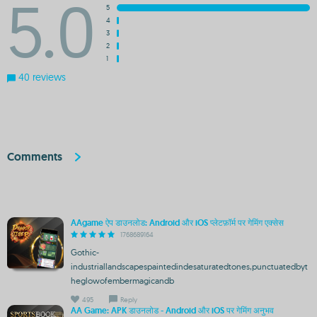
5.0
5
4
3
2
1
40 reviews
Comments
AAgame ऐप डाउनलोड: Android और iOS प्लेटफ़ॉर्म पर गेमिंग एक्सेस
1768689164
Gothic-
industriallandscapespaintedindesaturatedtones,punctuatedbyt
heglowofembermagicandb
495
Reply
AA Game: APK डाउनलोड - Android और iOS पर गेमिंग अनुभव