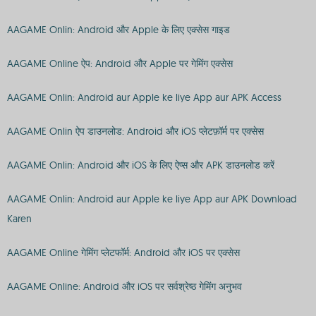
AAGAME Onlin: Android और Apple के लिए एक्सेस गाइड
AAGAME Online ऐप: Android और Apple पर गेमिंग एक्सेस
AAGAME Onlin: Android aur Apple ke liye App aur APK Access
AAGAME Onlin ऐप डाउनलोड: Android और iOS प्लेटफ़ॉर्म पर एक्सेस
AAGAME Onlin: Android और iOS के लिए ऐप्स और APK डाउनलोड करें
AAGAME Onlin: Android aur Apple ke liye App aur APK Download
Karen
AAGAME Online गेमिंग प्लेटफॉर्म: Android और iOS पर एक्सेस
AAGAME Online: Android और iOS पर सर्वश्रेष्ठ गेमिंग अनुभव