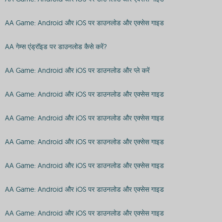
AA Game: Android और iOS पर डाउनलोड और एक्सेस गाइड
AA गेम्स एंड्रॉइड पर डाउनलोड कैसे करें?
AA Game: Android और iOS पर डाउनलोड और प्ले करें
AA Game: Android और iOS पर डाउनलोड और एक्सेस गाइड
AA Game: Android और iOS पर डाउनलोड और एक्सेस गाइड
AA Game: Android और iOS पर डाउनलोड और एक्सेस गाइड
AA Game: Android और iOS पर डाउनलोड और एक्सेस गाइड
AA Game: Android और iOS पर डाउनलोड और एक्सेस गाइड
AA Game: Android और iOS पर डाउनलोड और एक्सेस गाइड