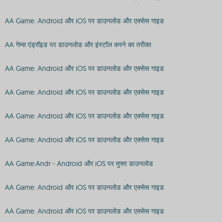
AA Game: Android और iOS पर डाउनलोड और एक्सेस गाइड
AA गेम्स एंड्रॉइड पर डाउनलोड और इंस्टॉल करने का तरीका
AA Game: Android और iOS पर डाउनलोड और एक्सेस गाइड
AA Game: Android और iOS पर डाउनलोड और एक्सेस गाइड
AA Game: Android और iOS पर डाउनलोड और एक्सेस गाइड
AA Game: Android और iOS पर डाउनलोड और एक्सेस गाइड
AA Game:Andr - Android और iOS पर मुफ्त डाउनलोड
AA Game: Android और iOS पर डाउनलोड और एक्सेस गाइड
AA Game: Android और iOS पर डाउनलोड और एक्सेस गाइड