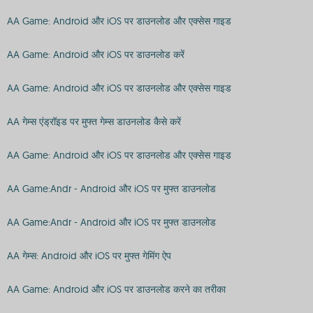
AA Game: Android और iOS पर डाउनलोड और एक्सेस गाइड
AA Game: Android और iOS पर डाउनलोड करें
AA Game: Android और iOS पर डाउनलोड और एक्सेस गाइड
AA गेम्स एंड्रॉइड पर मुफ्त गेम्स डाउनलोड कैसे करें
AA Game: Android और iOS पर डाउनलोड और एक्सेस गाइड
AA Game:Andr - Android और iOS पर मुफ्त डाउनलोड
AA Game:Andr - Android और iOS पर मुफ्त डाउनलोड
AA गेम्स: Android और iOS पर मुफ्त गेमिंग ऐप
AA Game: Android और iOS पर डाउनलोड करने का तरीका