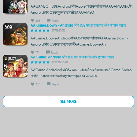
AAGAMEOfficऐप:AndroidऔरAppleपरडाउनलोडकरेंAAGAMEOfficऐप:
AndroidऔरiOSपरमुफ्तडाउनलोडAAGAMEO
293
Reply
AA Game:Down - Android और iOS पर डाउनलोड और एक्सेस गाइड
1771827612
AAGame:Down-AndroidऔरiOSपरडाउनलोडकरेंAAGame:Down-
AndroidऔरiOSपरडाउनलोडकरेंAAGame:Down-An
174
Reply
AA Game: Android और iOS पर डाउनलोड और एक्सेस गाइड
1772360048
AAGame:AndroidऔरiOSपरडाउनलोडऔरएक्सेसगाइडAAGame:Androi
dऔरiOSपरडाउनलोडऔरएक्सेसगाइडAAGame:A
746
Reply
SEE MORE