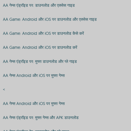
AA गेम्स एंड्रॉइड पर: डाउनलोड और एक्सेस गाइड
AA Game: Android और iOS पर डाउनलोड और एक्सेस गाइड
AA Game: Android और iOS पर डाउनलोड कैसे करें
AA Game: Android और iOS पर डाउनलोड करें
AA गेम्स एंड्रॉइड पर: मुफ्त डाउनलोड और प्ले गाइड
AA गेम्स Android और iOS पर मुफ्त गेम्स
<
AA गेम्स Android और iOS पर मुफ्त गेम्स
AA गेम्स एंड्रॉइड पर: मुफ्त गेम्स और APK डाउनलोड