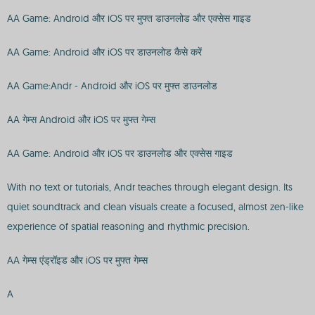
AA Game: Android और iOS पर मुफ्त डाउनलोड और एक्सेस गाइड
AA Game: Android और iOS पर डाउनलोड कैसे करें
AA Game:Andr - Android और iOS पर मुफ्त डाउनलोड
AA गेम्स Android और iOS पर मुफ्त गेम्स
AA Game: Android और iOS पर डाउनलोड और एक्सेस गाइड
With no text or tutorials, Andr teaches through elegant design. Its
quiet soundtrack and clean visuals create a focused, almost zen-like
experience of spatial reasoning and rhythmic precision.
AA गेम्स एंड्रॉइड और iOS पर मुफ्त गेम्स
A