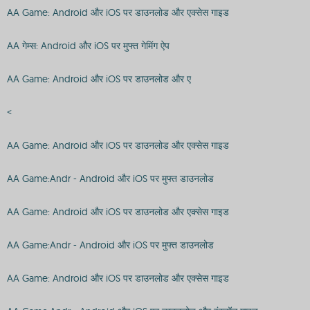
AA Game: Android और iOS पर डाउनलोड और एक्सेस गाइड
AA गेम्स: Android और iOS पर मुफ्त गेमिंग ऐप
AA Game: Android और iOS पर डाउनलोड और ए
<
AA Game: Android और iOS पर डाउनलोड और एक्सेस गाइड
AA Game:Andr - Android और iOS पर मुफ्त डाउनलोड
AA Game: Android और iOS पर डाउनलोड और एक्सेस गाइड
AA Game:Andr - Android और iOS पर मुफ्त डाउनलोड
AA Game: Android और iOS पर डाउनलोड और एक्सेस गाइड