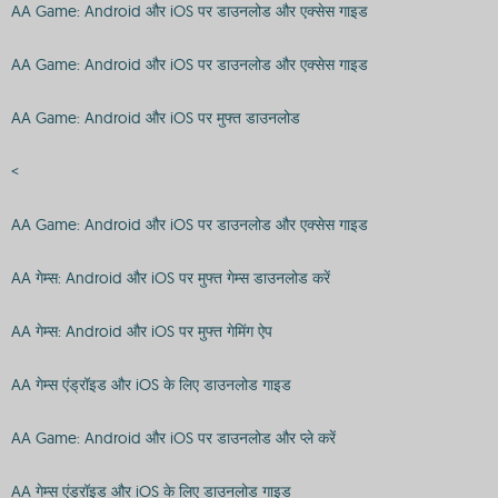
AA Game: Android और iOS पर डाउनलोड और एक्सेस गाइड
AA Game: Android और iOS पर डाउनलोड और एक्सेस गाइड
AA Game: Android और iOS पर मुफ्त डाउनलोड
<
AA Game: Android और iOS पर डाउनलोड और एक्सेस गाइड
AA गेम्स: Android और iOS पर मुफ्त गेम्स डाउनलोड करें
AA गेम्स: Android और iOS पर मुफ्त गेमिंग ऐप
AA गेम्स एंड्रॉइड और iOS के लिए डाउनलोड गाइड
AA Game: Android और iOS पर डाउनलोड और प्ले करें
AA गेम्स एंड्रॉइड और iOS के लिए डाउनलोड गाइड