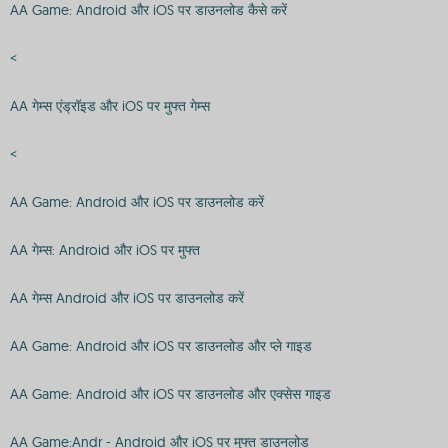
AA Game: Android और iOS पर डाउनलोड कैसे करें
<
AA गेम्स एंड्रॉइड और iOS पर मुफ्त गेम्स
<
AA Game: Android और iOS पर डाउनलोड करें
AA गेम्स: Android और iOS पर मुफ्त
AA गेम्स Android और iOS पर डाउनलोड करें
AA Game: Android और iOS पर डाउनलोड और प्ले गाइड
AA Game: Android और iOS पर डाउनलोड और एक्सेस गाइड
AA Game:Andr - Android और iOS पर मुफ्त डाउनलोड