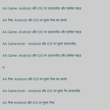
AA Game: Android और iOS पर डाउनलोड और एक्सेस गाइड
AA गेम्स: Android और iOS पर मुफ्त गेम्स का आनंद
AA Game: Android और iOS पर डाउनलोड और एक्सेस गाइड
AA Game:Andr - Android और iOS पर मुफ्त डाउनलोड
AA Game: Android और iOS पर डाउनलोड और एक्सेस गाइड
A
AA गेम्स: Android और iOS पर मुफ्त गेम्स का आनंद
AA Game:Andr - Android और iOS पर मुफ्त गेम डाउनलोड
AA गेम्स Android और iOS पर मुफ्त गेम्स