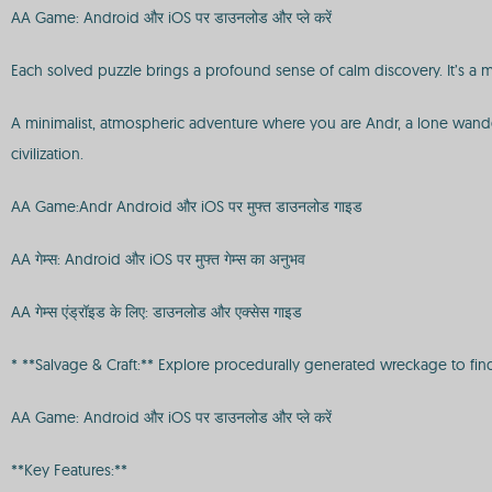
AA Game: Android और iOS पर डाउनलोड और प्ले करें
Each solved puzzle brings a profound sense of calm discovery. It’s a m
A minimalist, atmospheric adventure where you are Andr, a lone wander
civilization.
AA Game:Andr Android और iOS पर मुफ्त डाउनलोड गाइड
AA गेम्स: Android और iOS पर मुफ्त गेम्स का अनुभव
AA गेम्स एंड्रॉइड के लिए: डाउनलोड और एक्सेस गाइड
* **Salvage & Craft:** Explore procedurally generated wreckage to fi
AA Game: Android और iOS पर डाउनलोड और प्ले करें
**Key Features:**