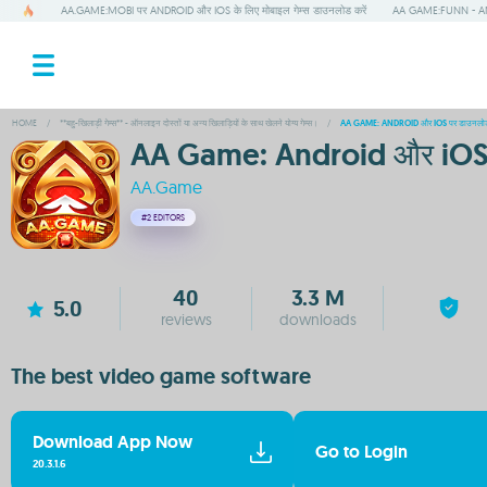
AA.GAME:MOBI पर ANDROID और IOS के लिए मोबाइल गेम्स डाउनलोड करें
AA GAME:FUNN - ANDR
HOME
/
**बहु-खिलाड़ी गेम्स** - ऑनलाइन दोस्तों या अन्य खिलाड़ियों के साथ खेलने योग्य गेम्स।
/
AA GAME: ANDROID और IOS पर डाउनलोड और
AA Game: Android और iOS पर
AA.Game
#2
EDITORS
40
3.3 M
5.0
reviews
downloads
The best video game software
Download App Now
Go to Login
20.3.1.6