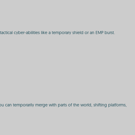
actical cyber-abilities like a temporary shield or an EMP burst.
 can temporarily merge with parts of the world, shifting platforms,