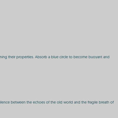
ning their properties. Absorb a blue circle to become buoyant and
silence between the echoes of the old world and the fragile breath of