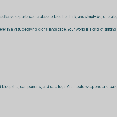
editative experience—a place to breathe, think, and simply be, one eleg
er in a vast, decaying digital landscape. Your world is a grid of shift
nd blueprints, components, and data logs. Craft tools, weapons, and ba