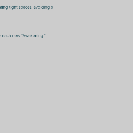
ting tight spaces, avoiding s
for each new "Awakening."