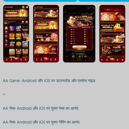
AA Game: Android और iOS पर डाउनलोड और एक्सेस गाइड
<
AA गेम्स: Android और iOS पर मुफ्त गेम्स का आनंद
AA गेम्स: Android और iOS पर मुफ्त गेमिंग का आनंद