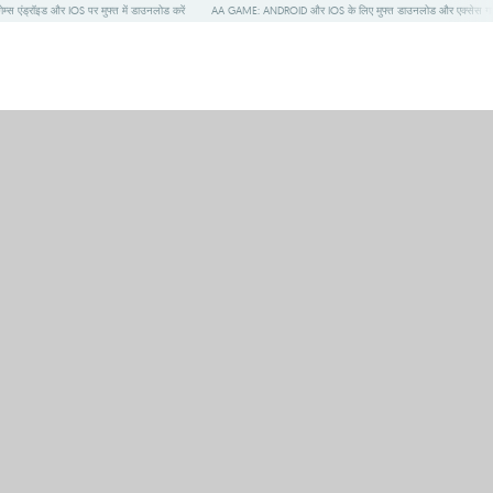
ेम्स एंड्रॉइड और IOS पर मुफ्त में डाउनलोड करें
AA GAME: ANDROID और IOS के लिए मुफ्त डाउनलोड और एक्सेस ग