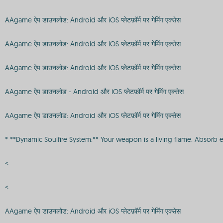
AAgame ऐप डाउनलोड: Android और iOS प्लेटफ़ॉर्म पर गेमिंग एक्सेस
AAgame ऐप डाउनलोड: Android और iOS प्लेटफ़ॉर्म पर गेमिंग एक्सेस
AAgame ऐप डाउनलोड: Android और iOS प्लेटफ़ॉर्म पर गेमिंग एक्सेस
AAgame ऐप डाउनलोड - Android और iOS प्लेटफ़ॉर्म पर गेमिंग एक्सेस
AAgame ऐप डाउनलोड: Android और iOS प्लेटफ़ॉर्म पर गेमिंग एक्सेस
* **Dynamic Soulfire System:** Your weapon is a living flame. Absorb 
<
<
AAgame ऐप डाउनलोड: Android और iOS प्लेटफ़ॉर्म पर गेमिंग एक्सेस