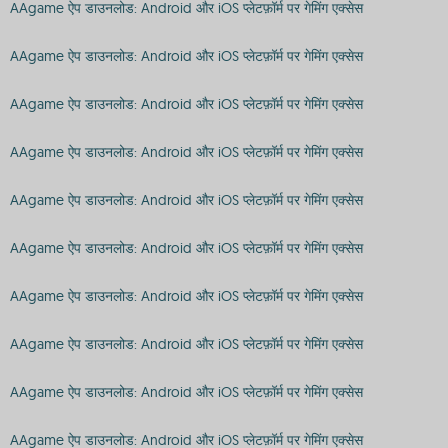
AAgame ऐप डाउनलोड: Android और iOS प्लेटफ़ॉर्म पर गेमिंग एक्सेस
AAgame ऐप डाउनलोड: Android और iOS प्लेटफ़ॉर्म पर गेमिंग एक्सेस
AAgame ऐप डाउनलोड: Android और iOS प्लेटफ़ॉर्म पर गेमिंग एक्सेस
AAgame ऐप डाउनलोड: Android और iOS प्लेटफ़ॉर्म पर गेमिंग एक्सेस
AAgame ऐप डाउनलोड: Android और iOS प्लेटफ़ॉर्म पर गेमिंग एक्सेस
AAgame ऐप डाउनलोड: Android और iOS प्लेटफ़ॉर्म पर गेमिंग एक्सेस
AAgame ऐप डाउनलोड: Android और iOS प्लेटफ़ॉर्म पर गेमिंग एक्सेस
AAgame ऐप डाउनलोड: Android और iOS प्लेटफ़ॉर्म पर गेमिंग एक्सेस
AAgame ऐप डाउनलोड: Android और iOS प्लेटफ़ॉर्म पर गेमिंग एक्सेस
AAgame ऐप डाउनलोड: Android और iOS प्लेटफ़ॉर्म पर गेमिंग एक्सेस