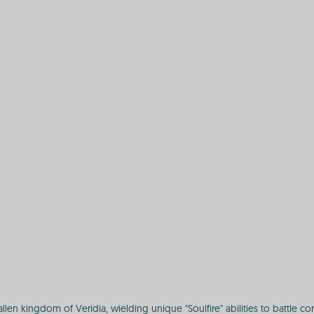
fallen kingdom of Veridia, wielding unique "Soulfire" abilities to battl