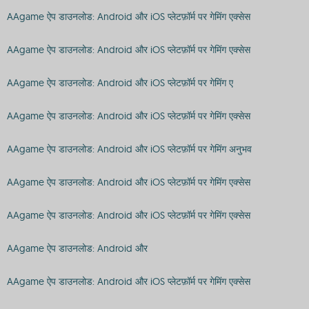
AAgame ऐप डाउनलोड: Android और iOS प्लेटफ़ॉर्म पर गेमिंग एक्सेस
AAgame ऐप डाउनलोड: Android और iOS प्लेटफ़ॉर्म पर गेमिंग एक्सेस
AAgame ऐप डाउनलोड: Android और iOS प्लेटफ़ॉर्म पर गेमिंग ए
AAgame ऐप डाउनलोड: Android और iOS प्लेटफ़ॉर्म पर गेमिंग एक्सेस
AAgame ऐप डाउनलोड: Android और iOS प्लेटफ़ॉर्म पर गेमिंग अनुभव
AAgame ऐप डाउनलोड: Android और iOS प्लेटफ़ॉर्म पर गेमिंग एक्सेस
AAgame ऐप डाउनलोड: Android और iOS प्लेटफ़ॉर्म पर गेमिंग एक्सेस
AAgame ऐप डाउनलोड: Android और
AAgame ऐप डाउनलोड: Android और iOS प्लेटफ़ॉर्म पर गेमिंग एक्सेस