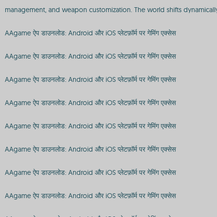
management, and weapon customization. The world shifts dynamically
AAgame ऐप डाउनलोड: Android और iOS प्लेटफ़ॉर्म पर गेमिंग एक्सेस
AAgame ऐप डाउनलोड: Android और iOS प्लेटफ़ॉर्म पर गेमिंग एक्सेस
AAgame ऐप डाउनलोड: Android और iOS प्लेटफ़ॉर्म पर गेमिंग एक्सेस
AAgame ऐप डाउनलोड: Android और iOS प्लेटफ़ॉर्म पर गेमिंग एक्सेस
AAgame ऐप डाउनलोड: Android और iOS प्लेटफ़ॉर्म पर गेमिंग एक्सेस
AAgame ऐप डाउनलोड: Android और iOS प्लेटफ़ॉर्म पर गेमिंग एक्सेस
AAgame ऐप डाउनलोड: Android और iOS प्लेटफ़ॉर्म पर गेमिंग एक्सेस
AAgame ऐप डाउनलोड: Android और iOS प्लेटफ़ॉर्म पर गेमिंग एक्सेस