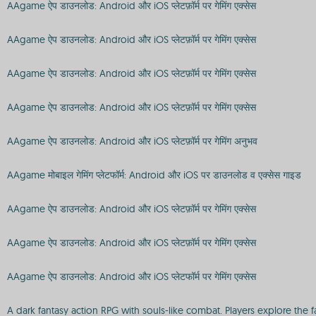
AAgame ऐप डाउनलोड: Android और iOS प्लेटफ़ॉर्म पर गेमिंग एक्सेस
AAgame ऐप डाउनलोड: Android और iOS प्लेटफ़ॉर्म पर गेमिंग एक्सेस
AAgame ऐप डाउनलोड: Android और iOS प्लेटफ़ॉर्म पर गेमिंग एक्सेस
AAgame ऐप डाउनलोड: Android और iOS प्लेटफ़ॉर्म पर गेमिंग एक्सेस
AAgame ऐप डाउनलोड: Android और iOS प्लेटफ़ॉर्म पर गेमिंग अनुभव
AAgame मोबाइल गेमिंग प्लेटफॉर्म: Android और iOS पर डाउनलोड व एक्सेस गाइड
AAgame ऐप डाउनलोड: Android और iOS प्लेटफ़ॉर्म पर गेमिंग एक्सेस
AAgame ऐप डाउनलोड: Android और iOS प्लेटफ़ॉर्म पर गेमिंग एक्सेस
AAgame ऐप डाउनलोड: Android और iOS प्लेटफॉर्म पर गेमिंग एक्सेस
A dark fantasy action RPG with souls-like combat. Players explore the 