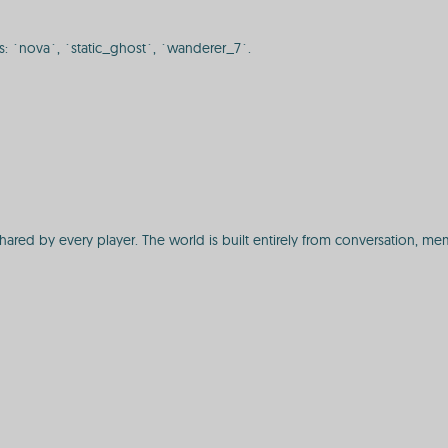
s: `nova`, `static_ghost`, `wanderer_7`.
shared by every player. The world is built entirely from conversation, me