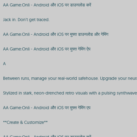
AA Game:Onli - Android और iOS पर डाउनलोड करें
Jack in. Don’t get traced.
AA Game:Onli - Android और iOS पर मुफ्त डाउनलोड और गेमिंग
AA Game:Onli - Android और iOS पर मुफ्त गेमिंग ऐप
A
Between runs, manage your real-world safehouse. Upgrade your neural 
Stylized in stark, neon-drenched retro visuals with a pulsing synthwav
AA Game:Onli - Android और iOS पर मुफ्त गेमिंग एप
**Create & Customize**