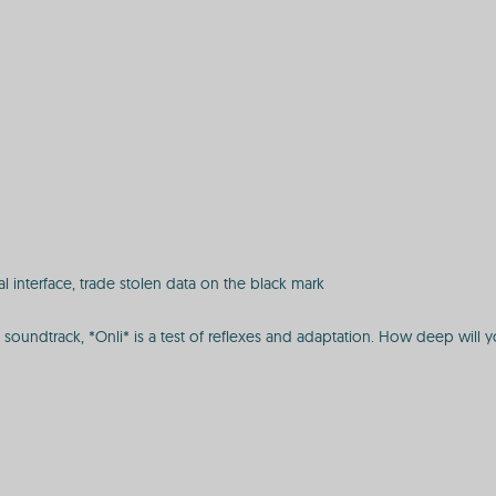
interface, trade stolen data on the black mark
e soundtrack, *Onli* is a test of reflexes and adaptation. How deep will