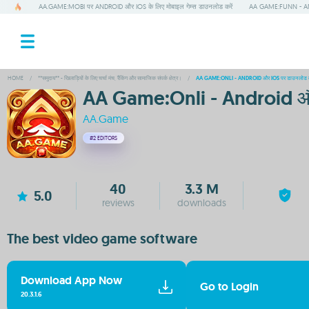
AA.GAME:MOBI पर ANDROID और IOS के लिए मोबाइल गेम्स डाउनलोड करें
AA GAME:FUNN - ANDR
HOME
/
**समुदाय** - खिलाड़ियों के लिए चर्चा मंच, रैंकिंग और सामाजिक संपर्क क्षेत्र।
/
AA GAME:ONLI - ANDROID और IOS पर डाउनलोड क
AA Game:Onli - Android और
AA.Game
#2
EDITORS
40
3.3 M
5.0
reviews
downloads
The best video game software
Download App Now
Go to Login
20.3.1.6