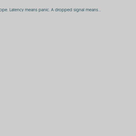
 hope. Latency means panic. A dropped signal means…