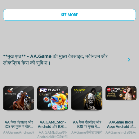
SEE MORE
**मुख पृष्ठ** - AA.Game की मुख्य वेबसाइट, नवीनतम और
लोकप्रिय गेम्स की सुविधा।
AA गेम्स एंड्रॉइड और
AA.GAME:Stor -
AA गेम्स एंड्रॉइड और
AAGame India
iOS पर मुफ्त में खेलने
Android और iOS पर
iOS पर मुफ्त में
App: Android और
के लिए डाउनलोड करें
मुफ्त गेम डाउनलोड करें
डाउनलोड करें
iOS पर डाउनलोड करें
AAGame:AndroidऔरiOSकेलिएमुफ्तडाउनलोडऔरप्लेAAगेम्सएंड्रॉइडऔरiOSपरमुफ्तमेंडाउनलोडकरन
AA.GAME:Storऐप-
AAGameकैसेडाउनलोडकरें:AndroidऔरiOSगाइ
AAGameIndiaऐप:Andr
AndroidऔरiOSपरगेमिंगएक्सेसAA.GAME:Stor-