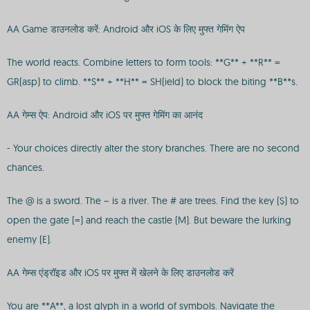
AA Game डाउनलोड करें: Android और iOS के लिए मुफ्त गेमिंग ऐप
The world reacts. Combine letters to form tools: **G** + **R** =
GR(asp) to climb. **S** + **H** = SH(ield) to block the biting **B**s.
AA गेम्स ऐप: Android और iOS पर मुफ्त गेमिंग का आनंद
- Your choices directly alter the story branches. There are no second
chances.
The @ is a sword. The ~ is a river. The # are trees. Find the key ($) to
open the gate (=) and reach the castle (M). But beware the lurking
enemy (E).
AA गेम्स एंड्रॉइड और iOS पर मुफ्त में खेलने के लिए डाउनलोड करें
You are **A**, a lost glyph in a world of symbols. Navigate the