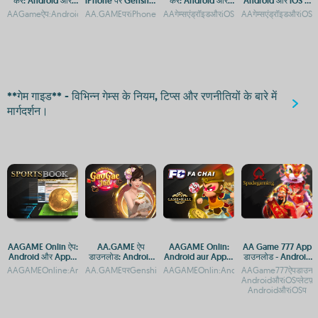
करें: Android और
iPhone पर Genshin
करें: Android और
Android और iOS के
iOS के लिए मुफ्त गेमिंग
Impact APK
iOS के लिए मुफ्त गेमिंग
लिए मुफ्त डाउनलोड
AAGameऐप:AndroidऔरiOSपरमुफ्तगेमिंगअनुभवAAगेम्सडाउनलोड:AndroidऔरiOSपरमुफ्तगेमिंग
AA.GAMEपरiPhoneकेलिएAndroidऐप्सकैसेडाउनलोडकरेंAA.GAMEपरiP
AAगेम्सएंड्रॉइडऔरiOSपरमुफ्तमेंडाउनलोडकरेंA
AAगेम्सएंड्रॉइडऔरiOSपर
ऐप
डाउनलोड और इंस्टॉल
ऐप
गाइड
**गेम गाइड** - विभिन्न गेम्स के नियम, टिप्स और रणनीतियों के बारे में
मार्गदर्शन।
AAGAME Onlin ऐप:
AA.GAME ऐप
AAGAME Onlin:
AA Game 777 App
Android और Apple
डाउनलोड: Android
Android aur Apple
डाउनलोड - Android
पर एक्सेस करें
और iOS प्लेटफ़ॉर्म पर
ke liye ek aasaan
और iOS प्लेटफॉर्म
AAGAMEOnline:AndroidऔरAppleपरएक्सेसकरें,APPऔरAPKडाउनलोडकरेंAAGAMEOnlineऐ
AA.GAMEपरGenshinImpactAPKडाउनलोडऔरAndroid/iOSगेमएक्सेस
AAGAMEOnlin:AndroidaurApplekeliyeeks
AAGame777ऐपडाउनल
एक्सेस गाइड
access gaming
गाइड
AndroidऔरiOSप्लेटफ़ॉ
platform
AndroidऔरiOSप