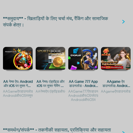
**समुदाय** - खिलाड़ियों के लिए चर्चा मंच, रैंकिंग और सामाजिक
संपर्क क्षेत्र।
AA गेम्स ऐप: Android
AA गेम्स: एंड्रॉइड और
AA Game 777 App
AAgame ऐप
और iOS पर मुफ्त गेमिंग
iOS पर मुफ्त गेमिंग का
डाउनलोड - Android
डाउनलोड: Android
का आनंद
आनंद
और iOS प्लेटफॉर्म
और iOS प्लेटफ़ॉर्म पर
AAGameऐपडाउनलोड-
AAगेम्सऐप:एंड्रॉइडऔरiOSपरमुफ्तगेमिंगकाआनंदAAगेम्सएंड्रॉइडऔरiOSपरमुफ
AAGame777ऐपडाउनलोड-
AAgameऐपडाउनलोड:Andr
गाइड
गेमिंग एक्सेस
AndroidऔरiOSपरमुफ्तगेमिंगAAGame:AndroidऔरiOSपरमुफ्तडाउनलोडऔरएक्सेसगाइडAA
AndroidऔरiOSप्लेटफ़ॉर्मपरगेमिंगएक्सेसAAGa
AndroidऔरiOSप
**समर्थन/संपर्क** - तकनीकी सहायता, प्रतिक्रिया और सहायता