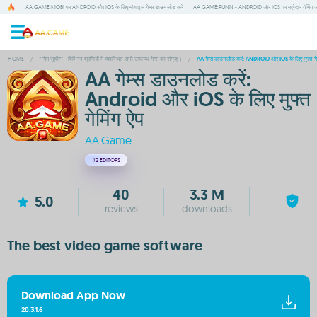
AA.GAME:MOBI पर ANDROID और IOS के लिए मोबाइल गेम्स डाउनलोड करें
AA GAME:FUNN - ANDROID और IOS पर मज़ेदार गेमिंग 
HOME
/
**गेम सूची** - विभिन्न श्रेणियों में व्यवस्थित सभी उपलब्ध गेम्स का संग्रह।
/
AA गेम्स डाउनलोड करें: ANDROID और IOS के लिए मुफ्त गे
AA गेम्स डाउनलोड करें:
Android और iOS के लिए मुफ्त
गेमिंग ऐप
AA.Game
#2
EDITORS
40
3.3 M
5.0
reviews
downloads
The best video game software
Download App Now
20.3.1.6