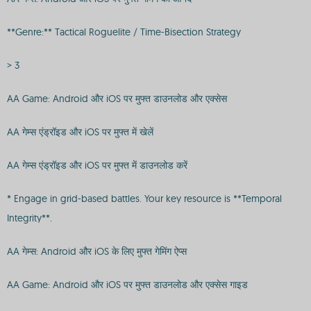
**Genre:** Tactical Roguelite / Time-Bisection Strategy
> 3
AA Game: Android और iOS पर मुफ्त डाउनलोड और एक्सेस
AA गेम्स एंड्रॉइड और iOS पर मुफ्त में खेलें
AA गेम्स एंड्रॉइड और iOS पर मुफ्त में डाउनलोड करें
* Engage in grid-based battles. Your key resource is **Temporal
Integrity**.
AA गेम्स: Android और iOS के लिए मुफ्त गेमिंग ऐप्स
AA Game: Android और iOS पर मुफ्त डाउनलोड और एक्सेस गाइड