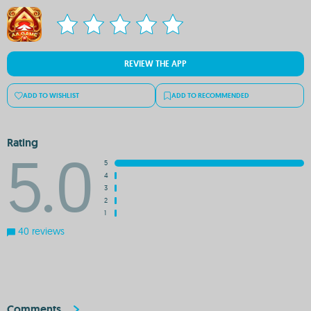
REVIEW THE APP
ADD TO WISHLIST
ADD TO RECOMMENDED
Rating
5.0
5
4
3
2
1
40 reviews
Comments