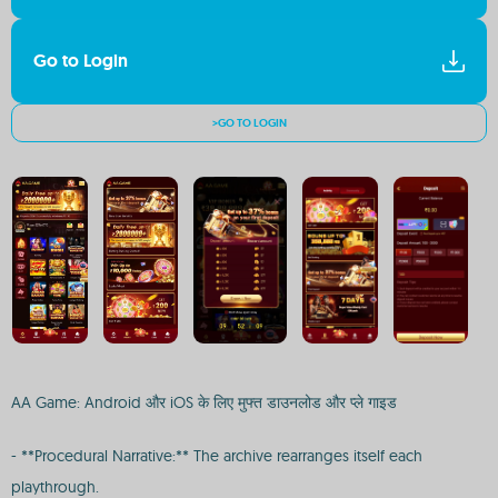
Go to Login
>GO TO LOGIN
AA Game: Android और iOS के लिए मुफ्त डाउनलोड और प्ले गाइड
- **Procedural Narrative:** The archive rearranges itself each
playthrough.