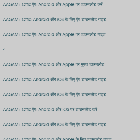
AAGAME Offic ऐप: Android और Apple पर डाउनलोड करें
AAGAME Offic: Android और iOS के लिए ऐप डाउनलोड गाइड
AAGAME Offic ऐप: Android और Apple पर डाउनलोड गाइड
<
AAGAME Offic ऐप: Android और Apple पर मुफ्त डाउनलोड
AAGAME Offic: Android और iOS के लिए ऐप डाउनलोड गाइड
AAGAME Offic: Android और iOS के लिए ऐप डाउनलोड गाइड
AAGAME Offic ऐप: Android और iOS पर डाउनलोड करें
AAGAME Offic: Android और iOS के लिए ऐप डाउनलोड गाइड
AAGAME Offic ऐप: Android और Apple के लिए डाउनलोड गाइड