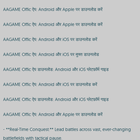
AAGAME Offic ऐप: Android और Apple पर डाउनलोड करें
AAGAME Offic ऐप: Android और Apple पर डाउनलोड करें
AAGAME Offic ऐप: Android और iOS पर डाउनलोड करें
AAGAME Offic ऐप: Android और iOS पर मुफ्त डाउनलोड
AAGAME Offic ऐप डाउनलोड: Android और iOS प्लेटफ़ॉर्म गाइड
AAGAME Offic ऐप: Android और iOS पर डाउनलोड करें
AAGAME Offic ऐप डाउनलोड: Android और iOS प्लेटफ़ॉर्म गाइड
AAGAME Offic ऐप: Android और Apple पर डाउनलोड करें
- **Real-Time Conquest:** Lead battles across vast, ever-changing
battlefields with tactical pause.