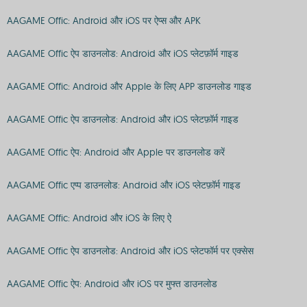
AAGAME Offic: Android और iOS पर ऐप्स और APK
AAGAME Offic ऐप डाउनलोड: Android और iOS प्लेटफ़ॉर्म गाइड
AAGAME Offic: Android और Apple के लिए APP डाउनलोड गाइड
AAGAME Offic ऐप डाउनलोड: Android और iOS प्लेटफ़ॉर्म गाइड
AAGAME Offic ऐप: Android और Apple पर डाउनलोड करें
AAGAME Offic एप्प डाउनलोड: Android और iOS प्लेटफ़ॉर्म गाइड
AAGAME Offic: Android और iOS के लिए ऐ
AAGAME Offic ऐप डाउनलोड: Android और iOS प्लेटफॉर्म पर एक्सेस
AAGAME Offic ऐप: Android और iOS पर मुफ्त डाउनलोड