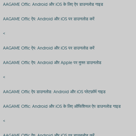
AAGAME Offic: Android और iOS के लिए ऐप डाउनलोड गाइड
AAGAME Offic ऐप: Android और iOS पर डाउनलोड करें
<
AAGAME Offic ऐप: Android और iOS पर डाउनलोड करें
AAGAME Offic ऐप: Android और Apple पर मुफ्त डाउनलोड
<
AAGAME Offic ऐप डाउनलोड: Android और iOS प्लेटफ़ॉर्म गाइड
AAGAME Offic: Android और iOS के लिए ऑफिशियल ऐप डाउनलोड गाइड
<
AAGAME Offic ऐप: Android और iOS पर डाउनलोड करें