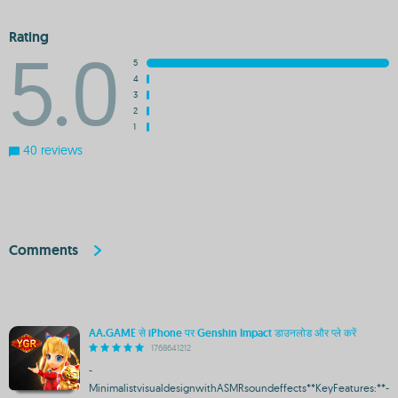
Rating
5.0
5
4
3
2
1
40 reviews
Comments
AA.GAME से iPhone पर Genshin Impact डाउनलोड और प्ले करें
1768641212
-
MinimalistvisualdesignwithASMRsoundeffects**KeyFeatures:**-