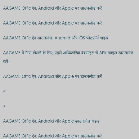
AAGAME Offic ऐप: Android और Apple पर डाउनलोड करें
AAGAME Offic ऐप: Android और Apple पर डाउनलोड करें
AAGAME Offic ऐप डाउनलोड: Android और iOS प्लेटफ़ॉर्म गाइड
AAGAME में गेम्स खेलने के लिए, पहले आधिकारिक वेबसाइट से APK फ़ाइल डाउनलोड
करें।
AAGAME Offic ऐप: Android और Apple पर डाउनलोड करें
<
<
AAGAME Offic ऐप: Android और Apple डाउनलोड गाइड
AAGAME Offic ऐप: Android और Apple पर डाउनलोड करें