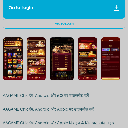
Go to Login
>GO TO LOGIN
AAGAME Offic ऐप: Android और iOS पर डाउनलोड करें
AAGAME Offic ऐप: Android और Apple पर डाउनलोड करें
AAGAME Offic ऐप: Android और Apple डिवाइस के लिए डाउनलोड गाइड