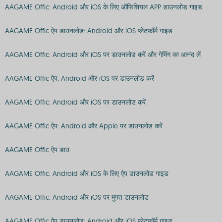
AAGAME Offic: Android और iOS के लिए ऑफिशियल APP डाउनलोड गाइड
AAGAME Offic ऐप डाउनलोड: Android और iOS प्लेटफ़ॉर्म गाइड
AAGAME Offic: Android और iOS पर डाउनलोड करें और गेमिंग का आनंद लें
AAGAME Offic ऐप: Android और iOS पर डाउनलोड करें
AAGAME Offic: Android और iOS पर डाउनलोड करें
AAGAME Offic ऐप: Android और Apple पर डाउनलोड करें
AAGAME Offic ऐप डाउ
AAGAME Offic: Android और iOS के लिए ऐप डाउनलोड गाइड
AAGAME Offic: Android और iOS पर मुफ्त डाउनलोड
AAGAME Offic ऐप डाउनलोड: Android और iOS प्लेटफ़ॉर्म गाइड