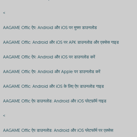
<
AAGAME Offic ऐप: Android और iOS पर मुफ्त डाउनलोड
AAGAME Offic: Android और iOS पर APK डाउनलोड और एक्सेस गाइड
AAGAME Offic ऐप: Android और iOS पर डाउनलोड करें
AAGAME Offic ऐप: Android और Apple पर डाउनलोड करें
AAGAME Offic: Android और iOS के लिए ऐप डाउनलोड गाइड
AAGAME Offic ऐप डाउनलोड: Android और iOS प्लेटफ़ॉर्म गाइड
<
AAGAME Offic ऐप डाउनलोड: Android और iOS प्लेटफॉर्म पर एक्सेस