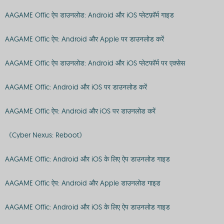
AAGAME Offic ऐप डाउनलोड: Android और iOS प्लेटफ़ॉर्म गाइड
AAGAME Offic ऐप: Android और Apple पर डाउनलोड करें
AAGAME Offic ऐप डाउनलोड: Android और iOS प्लेटफॉर्म पर एक्सेस
AAGAME Offic: Android और iOS पर डाउनलोड करें
AAGAME Offic ऐप: Android और iOS पर डाउनलोड करें
《Cyber Nexus: Reboot》
AAGAME Offic: Android और iOS के लिए ऐप डाउनलोड गाइड
AAGAME Offic ऐप: Android और Apple डाउनलोड गाइड
AAGAME Offic: Android और iOS के लिए ऐप डाउनलोड गाइड