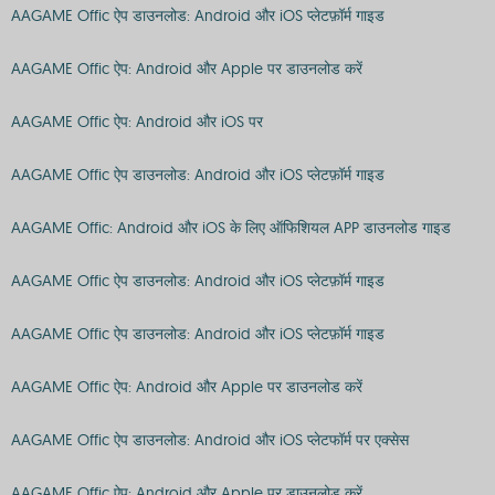
AAGAME Offic ऐप डाउनलोड: Android और iOS प्लेटफ़ॉर्म गाइड
AAGAME Offic ऐप: Android और Apple पर डाउनलोड करें
AAGAME Offic ऐप: Android और iOS पर
AAGAME Offic ऐप डाउनलोड: Android और iOS प्लेटफ़ॉर्म गाइड
AAGAME Offic: Android और iOS के लिए ऑफिशियल APP डाउनलोड गाइड
AAGAME Offic ऐप डाउनलोड: Android और iOS प्लेटफ़ॉर्म गाइड
AAGAME Offic ऐप डाउनलोड: Android और iOS प्लेटफ़ॉर्म गाइड
AAGAME Offic ऐप: Android और Apple पर डाउनलोड करें
AAGAME Offic ऐप डाउनलोड: Android और iOS प्लेटफॉर्म पर एक्सेस
AAGAME Offic ऐप: Android और Apple पर डाउनलोड करें