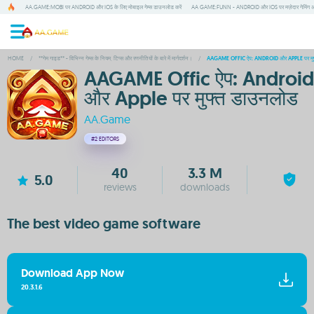
AA.GAME:MOBI पर ANDROID और IOS के लिए मोबाइल गेम्स डाउनलोड करें
AA GAME:FUNN - ANDROID और IOS पर मज़ेदार गेमिंग 
HOME
/
**गेम गाइड** - विभिन्न गेम्स के नियम, टिप्स और रणनीतियों के बारे में मार्गदर्शन।
/
AAGAME OFFIC ऐप: ANDROID और APPLE पर मु
AAGAME Offic ऐप: Android
और Apple पर मुफ्त डाउनलोड
AA.Game
#2
EDITORS
40
3.3 M
5.0
reviews
downloads
The best video game software
Download App Now
20.3.1.6