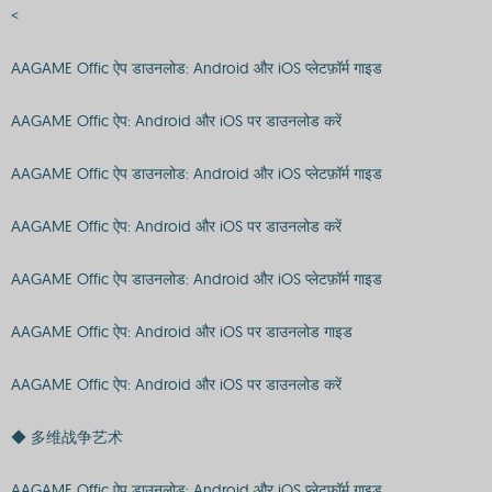
<
AAGAME Offic ऐप डाउनलोड: Android और iOS प्लेटफ़ॉर्म गाइड
AAGAME Offic ऐप: Android और iOS पर डाउनलोड करें
AAGAME Offic ऐप डाउनलोड: Android और iOS प्लेटफ़ॉर्म गाइड
AAGAME Offic ऐप: Android और iOS पर डाउनलोड करें
AAGAME Offic ऐप डाउनलोड: Android और iOS प्लेटफ़ॉर्म गाइड
AAGAME Offic ऐप: Android और iOS पर डाउनलोड गाइड
AAGAME Offic ऐप: Android और iOS पर डाउनलोड करें
◆ 多维战争艺术
AAGAME Offic ऐप डाउनलोड: Android और iOS प्लेटफ़ॉर्म गाइड