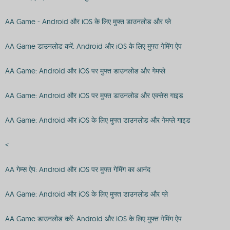
AA Game - Android और iOS के लिए मुफ्त डाउनलोड और प्ले
AA Game डाउनलोड करें: Android और iOS के लिए मुफ्त गेमिंग ऐप
AA Game: Android और iOS पर मुफ्त डाउनलोड और गेमप्ले
AA Game: Android और iOS पर मुफ्त डाउनलोड और एक्सेस गाइड
AA Game: Android और iOS के लिए मुफ्त डाउनलोड और गेमप्ले गाइड
<
AA गेम्स ऐप: Android और iOS पर मुफ्त गेमिंग का आनंद
AA Game: Android और iOS के लिए मुफ्त डाउनलोड और प्ले
AA Game डाउनलोड करें: Android और iOS के लिए मुफ्त गेमिंग ऐप