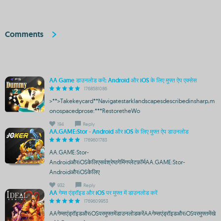
Comments
AA Game डाउनलोड करें: Android और iOS के लिए मुफ्त ऐप एक्सेस
1768581086
>**>Takekeycard**Navigatestarklandscapesdescribedinsharp,m
onospacedprose:***RestoretheWo
194
Reply
AA.GAME:Stor - Android और iOS के लिए मुफ्त ऐप डाउनलोड
1769601783
AA.GAME:Stor-
AndroidऔरiOSकेलिएसर्वश्रेष्ठगेमिंगप्लेटफ़ॉर्मAA.GAME:Stor-
AndroidऔरiOSकेलिए
932
Reply
AA गेम्स एंड्रॉइड और iOS पर मुफ्त में डाउनलोड करें
1769609953
AAगेम्सएंड्रॉइडऔरiOSपरमुफ्तमेंडाउनलोडकरेंAAगेम्सएंड्रॉइडऔरiOSपरमुफ्तमेंखे