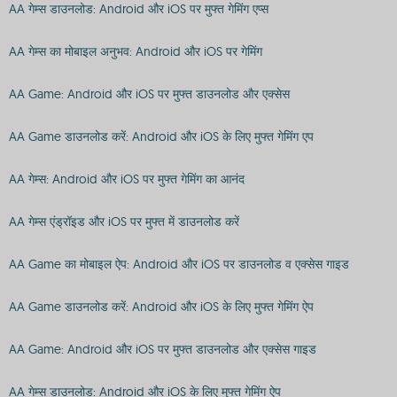
AA गेम्स डाउनलोड: Android और iOS पर मुफ्त गेमिंग एप्स
AA गेम्स का मोबाइल अनुभव: Android और iOS पर गेमिंग
AA Game: Android और iOS पर मुफ्त डाउनलोड और एक्सेस
AA Game डाउनलोड करें: Android और iOS के लिए मुफ्त गेमिंग एप
AA गेम्स: Android और iOS पर मुफ्त गेमिंग का आनंद
AA गेम्स एंड्रॉइड और iOS पर मुफ्त में डाउनलोड करें
AA Game का मोबाइल ऐप: Android और iOS पर डाउनलोड व एक्सेस गाइड
AA Game डाउनलोड करें: Android और iOS के लिए मुफ्त गेमिंग ऐप
AA Game: Android और iOS पर मुफ्त डाउनलोड और एक्सेस गाइड
AA गेम्स डाउनलोड: Android और iOS के लिए मुफ्त गेमिंग ऐप