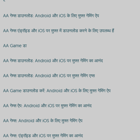
<
AA गेम्स डाउनलोड: Android और iOS के लिए मुफ्त गेमिंग ऐप
AA गेम्स एंड्रॉइड और iOS पर मुफ्त में डाउनलोड करने के लिए उपलब्ध हैं
AA Game डा
AA गेम्स डाउनलोड: Android और iOS पर मुफ्त गेमिंग का आनंद
AA गेम्स डाउनलोड: Android और iOS पर मुफ्त गेमिंग एप्स
AA Game डाउनलोड करें: Android और iOS के लिए मुफ्त गेमिंग ऐप
AA गेम्स ऐप: Android और iOS पर मुफ्त गेमिंग का आनंद
AA गेम्स: Android और iOS के लिए मुफ्त गेमिंग ऐप
AA गेम्स: एंड्रॉइड और iOS पर मुफ्त गेमिंग का आनंद