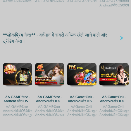
AAगेम्स:AndroidऔरiOSपरमुफ्तगेमिंगकाआनंदAAगेम्स:AndroidऔरiOSपरमुफ्तगेमिंगकाआनंदAAगेम्सए
AA.GAMEपरAndroidऔरiOSकेलिएऐप्सडाउनलोडकरेंAA.GAMEपरGensh
AAGame:AndroidऔरiOSपरमुफ्तडाउनलोडऔरएक
AAGame777ऐपडाउनल
डाउनलोड करें
गाइड
गेमिंग एक्सेस
AndroidऔरiOSप्लेटफॉ
**लोकप्रिय गेम्स** - वर्तमान में सबसे अधिक खेले जाने वाले और
ट्रेंडिंग गेम्स।
AA.GAME:Stor -
AA.GAME:Stor -
AA Game:Onli -
AA Game:Onli -
Android और iOS पर
Android और iOS के
Android और iOS पर
Android और iOS पर
गेमिंग एक्सेस का
लिए मुफ्त ऐप डाउनलोड
मुफ्त गेमिंग एप
मुफ्त गेमिंग एप
AA.GAME:Stor-
AA.GAME:Stor-
AAGame:Onli-
AAGame:Onli-
बेहतरीन प्लेटफ़ॉर्म
करें
AndroidऔरiOSकेलिएमुफ्तगेमडाउनलोडप्लेटफ़ॉर्मAA.GAME:Stor-
AndroidऔरiOSकेलिएऐपडाउनलोडकरेंAA.GAME:Stor-
AndroidऔरiOSपरमुफ्तडाउनलोडऔरगेमिंगएक्से
AndroidऔरiOSपरमुफ्त
AndroidऔरiOSपरमुफ्त
AndroidऔरiOSपरआसानएक्सेसAA.GAME:
AndroidऔरiOSपरमुफ्तडाउनल
AndroidऔरiOSपरमुफ्तग