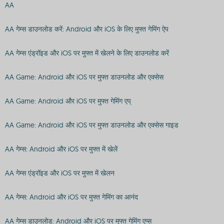
AA
AA गेम्स डाउनलोड करें: Android और iOS के लिए मुफ्त गेमिंग ऐप
AA गेम्स एंड्रॉइड और iOS पर मुफ्त में खेलने के लिए डाउनलोड करें
AA Game: Android और iOS पर मुफ्त डाउनलोड और एक्सेस
AA Game: Android और iOS पर मुफ्त गेमिंग एप्
AA Game: Android और iOS पर मुफ्त डाउनलोड और एक्सेस गाइड
AA गेम्स: Android और iOS पर मुफ्त में खेलें
AA गेम्स एंड्रॉइड और iOS पर मुफ्त में खेलन
AA गेम्स: Android और iOS पर मुफ्त गेमिंग का आनंद
AA गेम्स डाउनलोड: Android और iOS पर मुफ्त गेमिंग एप्स