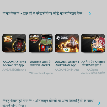
**नए गेम्स** - हाल ही में प्लेटफॉर्म पर जोड़े गए नवीनतम गेम्स।
AAGAME Offic ऐप:
AAgame Offic ऐप
AAGAME Onlin ऐप:
AA गेम्स ऐप: Android
Android और Apple
डाउनलोड: Android
Android और Apple
और iOS पर मुफ्त गेमिंग
पर डाउनलोड करें
और iOS प्लेटफ़ॉर्म पर
पर एक्सेस करें
का आनंद
AAGAMEOffic:AndroidऔरAppleकेलिएAPPडाउनलोडकरेंAAGAMEOfficऐप:AndroidऔरAppl
-
AAGAMEOnlin:AndroidaurApplekeliyeA
AAGame-
एक्सेस गाइड
**BoundlessExploration:**Seamlesslylandonplanets,fromdesol
AndroidऔरiOSकेलिएम
**बहु-खिलाड़ी गेम्स** - ऑनलाइन दोस्तों या अन्य खिलाड़ियों के साथ
खेलने योग्य गेम्स।