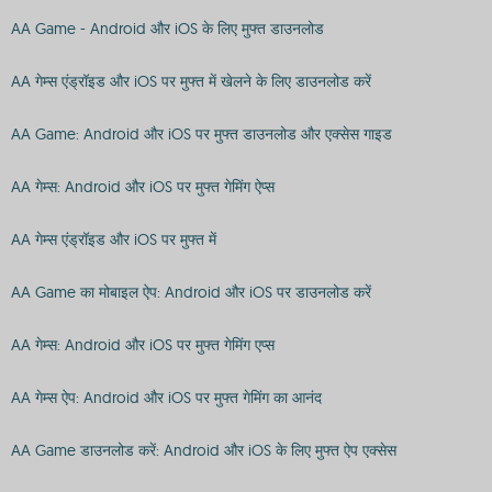
AA Game - Android और iOS के लिए मुफ्त डाउनलोड
AA गेम्स एंड्रॉइड और iOS पर मुफ्त में खेलने के लिए डाउनलोड करें
AA Game: Android और iOS पर मुफ्त डाउनलोड और एक्सेस गाइड
AA गेम्स: Android और iOS पर मुफ्त गेमिंग ऐप्स
AA गेम्स एंड्रॉइड और iOS पर मुफ्त में
AA Game का मोबाइल ऐप: Android और iOS पर डाउनलोड करें
AA गेम्स: Android और iOS पर मुफ्त गेमिंग एप्स
AA गेम्स ऐप: Android और iOS पर मुफ्त गेमिंग का आनंद
AA Game डाउनलोड करें: Android और iOS के लिए मुफ्त ऐप एक्सेस