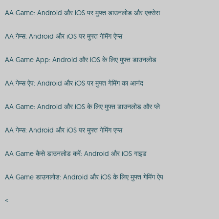
AA Game: Android और iOS पर मुफ्त डाउनलोड और एक्सेस
AA गेम्स: Android और iOS पर मुफ्त गेमिंग ऐप्स
AA Game App: Android और iOS के लिए मुफ्त डाउनलोड
AA गेम्स ऐप: Android और iOS पर मुफ्त गेमिंग का आनंद
AA Game: Android और iOS के लिए मुफ्त डाउनलोड और प्ले
AA गेम्स: Android और iOS पर मुफ्त गेमिंग एप्स
AA Game कैसे डाउनलोड करें: Android और iOS गाइड
AA Game डाउनलोड: Android और iOS के लिए मुफ्त गेमिंग ऐप
<