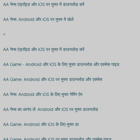
AA गेम्स एंड्रॉइड और iOS पर मुफ्त में डाउनलोड करें
AA गेम्स: Android और iOS पर मुफ्त में खेलें
<
AA गेम्स एंड्रॉइड और iOS पर मुफ्त में डाउनलोड करें
AA Game - Android और iOS के लिए मुफ्त डाउनलोड और एक्सेस गाइड
AA Game: Android और iOS पर मुफ्त डाउनलोड और एक्सेस
AA गेम्स: Android और iOS के लिए मुफ्त गेमिंग ऐप
AA गेम्स का आनंद लें: Android और iOS पर मुफ्त डाउनलोड
AA Game: Android और iOS के लिए मुफ्त डा
AA Game: Android और iOS पर मुफ्त डाउनलोड और एक्सेस गाइड