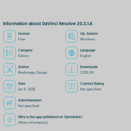
Information about DaVinci Resolve 20.3.1.6
License
Op. System
Free
Windows
Category
Language
Editors
English
Author
Downloads
Blackmagic Design
3,250,119
Date
Content Rating
Jan 9, 2026
Not specified
Advertisement
Not specified
Why is this app published on Uptodown?
(More information)