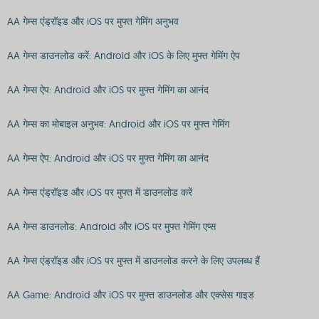
AA गेम्स एंड्रॉइड और iOS पर मुफ्त गेमिंग अनुभव
AA गेम्स डाउनलोड करें: Android और iOS के लिए मुफ्त गेमिंग ऐप
AA गेम्स ऐप: Android और iOS पर मुफ्त गेमिंग का आनंद
AA गेम्स का मोबाइल अनुभव: Android और iOS पर मुफ्त गेमिंग
AA गेम्स ऐप: Android और iOS पर मुफ्त गेमिंग का आनंद
AA गेम्स एंड्रॉइड और iOS पर मुफ्त में डाउनलोड करें
AA गेम्स डाउनलोड: Android और iOS पर मुफ्त गेमिंग एप्स
AA गेम्स एंड्रॉइड और iOS पर मुफ्त में डाउनलोड करने के लिए उपलब्ध हैं
AA Game: Android और iOS पर मुफ्त डाउनलोड और एक्सेस गाइड