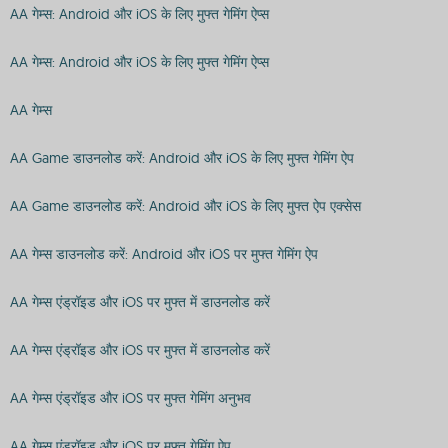
AA गेम्स: Android और iOS के लिए मुफ्त गेमिंग ऐप्स
AA गेम्स: Android और iOS के लिए मुफ्त गेमिंग ऐप्स
AA गेम्स
AA Game डाउनलोड करें: Android और iOS के लिए मुफ्त गेमिंग ऐप
AA Game डाउनलोड करें: Android और iOS के लिए मुफ्त ऐप एक्सेस
AA गेम्स डाउनलोड करें: Android और iOS पर मुफ्त गेमिंग ऐप
AA गेम्स एंड्रॉइड और iOS पर मुफ्त में डाउनलोड करें
AA गेम्स एंड्रॉइड और iOS पर मुफ्त में डाउनलोड करें
AA गेम्स एंड्रॉइड और iOS पर मुफ्त गेमिंग अनुभव
AA गेम्स एंड्रॉइड और iOS पर मुफ्त गेमिंग ऐप