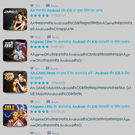
752
Reply
AA गेम्स ऐप: Android और iOS पर मुफ्त गेमिंग का आनंद
1771220707
AAगेम्सडाउनलोड:AndroidऔरiOSकेलिएमुफ्तगेमिंगऐपAAGameकैसेडाउनलोड
करें:AndroidऔरiOSगाइडAAगेम
1062
Reply
AAgame Offic ऐप डाउनलोड: Android और iOS प्लेटफ़ॉर्म पर गेमिंग एक्सेस
1771571622
AAgameOfficऐपडाउनलोड:AndroidऔरiOSप्लेटफ़ॉर्मपरएक्सेसगाइडAAga
meOfficऐपडाउनलोड:AndroidऔरiO
190
Reply
AA.GAME:Mobi पर मुफ्त में गेम डाउनलोड करें - Android और iOS के लिए
ऐप एक्सेस
1771606236
AA.GAME:MobiपरAndroidऔरiOSकेलिएमोबाइलगेम्सडाउनलोडकरेंAA.GA
ME:MobiपरAndroidऔरiOSकेलिएगेम्
870
Reply
AAgame Offic ऐप डाउनलोड: Android और iOS प्लेटफ़ॉर्म पर गेमिंग एक्सेस
1771720282
AAgameOfficऐपडाउनलोड:AndroidऔरiOSप्लेटफ़ॉर्मपरएक्सेसगाइडAAga
meOfficऐपडाउनलोड:AndroidऔरiO
1072
Reply