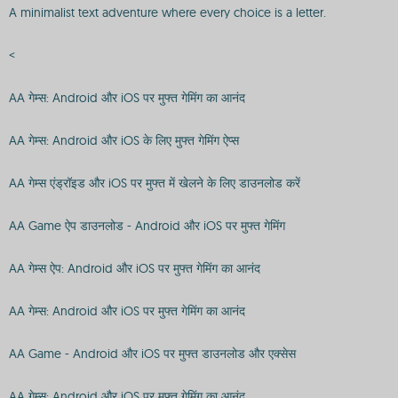
A minimalist text adventure where every choice is a letter.
<
AA गेम्स: Android और iOS पर मुफ्त गेमिंग का आनंद
AA गेम्स: Android और iOS के लिए मुफ्त गेमिंग ऐप्स
AA गेम्स एंड्रॉइड और iOS पर मुफ्त में खेलने के लिए डाउनलोड करें
AA Game ऐप डाउनलोड - Android और iOS पर मुफ्त गेमिंग
AA गेम्स ऐप: Android और iOS पर मुफ्त गेमिंग का आनंद
AA गेम्स: Android और iOS पर मुफ्त गेमिंग का आनंद
AA Game - Android और iOS पर मुफ्त डाउनलोड और एक्सेस
AA गेम्स: Android और iOS पर मुफ्त गेमिंग का आनंद