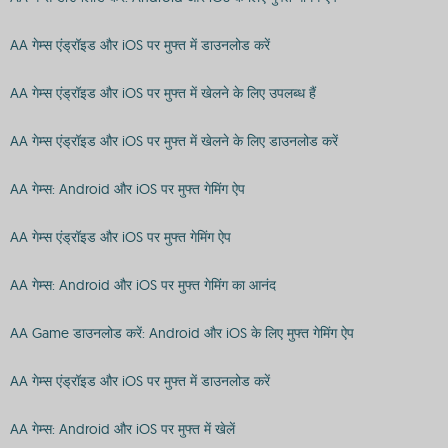
AA गेम्स एंड्रॉइड और iOS पर मुफ्त में डाउनलोड करें
AA गेम्स एंड्रॉइड और iOS पर मुफ्त में खेलने के लिए उपलब्ध हैं
AA गेम्स एंड्रॉइड और iOS पर मुफ्त में खेलने के लिए डाउनलोड करें
AA गेम्स: Android और iOS पर मुफ्त गेमिंग ऐप
AA गेम्स एंड्रॉइड और iOS पर मुफ्त गेमिंग ऐप
AA गेम्स: Android और iOS पर मुफ्त गेमिंग का आनंद
AA Game डाउनलोड करें: Android और iOS के लिए मुफ्त गेमिंग ऐप
AA गेम्स एंड्रॉइड और iOS पर मुफ्त में डाउनलोड करें
AA गेम्स: Android और iOS पर मुफ्त में खेलें