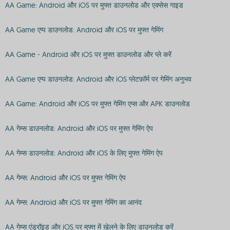
AA Game: Android और iOS पर मुफ्त डाउनलोड और एक्सेस गाइड
AA Game एप्प डाउनलोड: Android और iOS पर मुफ्त गेमिंग
AA Game - Android और iOS पर मुफ्त डाउनलोड और प्ले करें
AA Game एप्प डाउनलोड: Android और iOS प्लेटफ़ॉर्म पर गेमिंग अनुभव
AA Game: Android और iOS पर मुफ्त गेमिंग एप्स और APK डाउनलोड
AA गेम्स डाउनलोड: Android और iOS पर मुफ्त गेमिंग ऐप
AA गेम्स डाउनलोड: Android और iOS के लिए मुफ्त गेमिंग ऐप
AA गेम्स: Android और iOS पर मुफ्त गेमिंग ऐप
AA गेम्स: Android और iOS पर मुफ्त गेमिंग का आनंद
AA गेम्स एंड्रॉइड और iOS पर मुफ्त में खेलने के लिए डाउनलोड करें