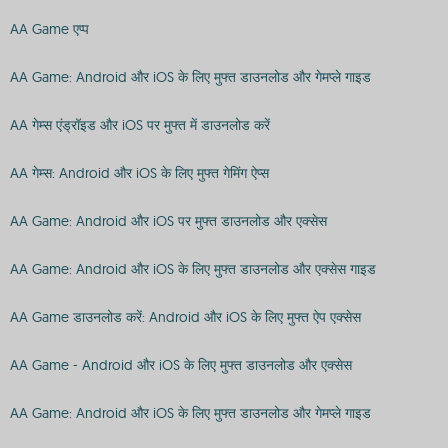
AA Game एप्प
AA Game: Android और iOS के लिए मुफ्त डाउनलोड और गेमप्ले गाइड
AA गेम्स एंड्रॉइड और iOS पर मुफ्त में डाउनलोड करें
AA गेम्स: Android और iOS के लिए मुफ्त गेमिंग ऐप्स
AA Game: Android और iOS पर मुफ्त डाउनलोड और एक्सेस
AA Game: Android और iOS के लिए मुफ्त डाउनलोड और एक्सेस गाइड
AA Game डाउनलोड करें: Android और iOS के लिए मुफ्त ऐप एक्सेस
AA Game - Android और iOS के लिए मुफ्त डाउनलोड और एक्सेस
AA Game: Android और iOS के लिए मुफ्त डाउनलोड और गेमप्ले गाइड