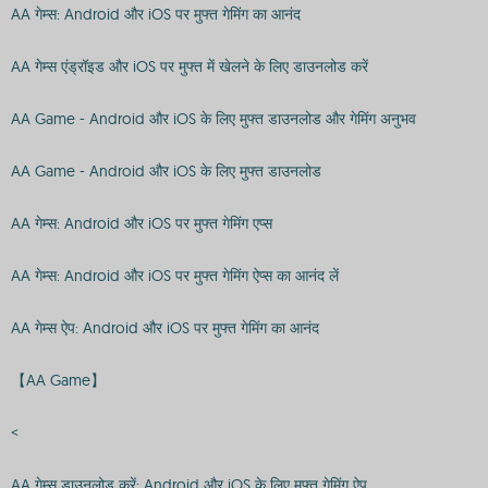
AA गेम्स: Android और iOS पर मुफ्त गेमिंग का आनंद
AA गेम्स एंड्रॉइड और iOS पर मुफ्त में खेलने के लिए डाउनलोड करें
AA Game - Android और iOS के लिए मुफ्त डाउनलोड और गेमिंग अनुभव
AA Game - Android और iOS के लिए मुफ्त डाउनलोड
AA गेम्स: Android और iOS पर मुफ्त गेमिंग एप्स
AA गेम्स: Android और iOS पर मुफ्त गेमिंग ऐप्स का आनंद लें
AA गेम्स ऐप: Android और iOS पर मुफ्त गेमिंग का आनंद
【AA Game】
<
AA गेम्स डाउनलोड करें: Android और iOS के लिए मुफ्त गेमिंग ऐप