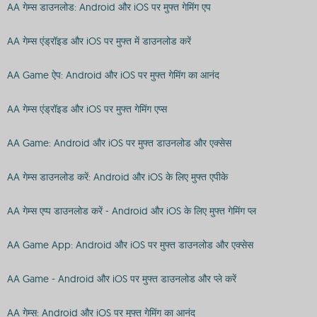
AA गेम्स डाउनलोड: Android और iOS पर मुफ्त गेमिंग एप
AA गेम्स एंड्रॉइड और iOS पर मुफ्त में डाउनलोड करें
AA Game ऐप: Android और iOS पर मुफ्त गेमिंग का आनंद
AA गेम्स एंड्रॉइड और iOS पर मुफ्त गेमिंग एप्स
AA Game: Android और iOS पर मुफ्त डाउनलोड और एक्सेस
AA गेम्स डाउनलोड करें: Android और iOS के लिए मुफ्त एपीके
AA गेम्स एप्प डाउनलोड करें - Android और iOS के लिए मुफ्त गेमिंग प्ल
AA Game App: Android और iOS पर मुफ्त डाउनलोड और एक्सेस
AA Game - Android और iOS पर मुफ्त डाउनलोड और प्ले करें
AA गेम्स: Android और iOS पर मुफ्त गेमिंग का आनंद