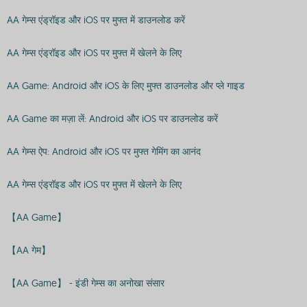
AA गेम्स एंड्रॉइड और iOS पर मुफ्त में डाउनलोड करें
AA गेम्स एंड्रॉइड और iOS पर मुफ्त में खेलने के लिए
AA Game: Android और iOS के लिए मुफ्त डाउनलोड और प्ले गाइड
AA Game का मज़ा लें: Android और iOS पर डाउनलोड करें
AA गेम्स ऐप: Android और iOS पर मुफ्त गेमिंग का आनंद
AA गेम्स एंड्रॉइड और iOS पर मुफ्त में खेलने के लिए
【AA Game】
【AA गेम】
【AA Game】 - इंडी गेम्स का अनोखा संसार