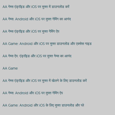
AA गेम्स एंड्रॉइड और iOS पर मुफ्त में डाउनलोड करें
AA गेम्स: Android और iOS पर मुफ्त गेमिंग का आनंद
AA गेम्स एंड्रॉइड और iOS पर मुफ्त गेमिंग ऐप
AA Game: Android और iOS पर मुफ्त डाउनलोड और एक्सेस गाइड
AA गेम्स ऐप: एंड्रॉइड और iOS पर मुफ्त गेम्स का आनंद
AA Game
AA गेम्स एंड्रॉइड और iOS पर मुफ्त में खेलने के लिए डाउनलोड करें
AA गेम्स: Android और iOS पर मुफ्त गेमिंग ऐप
AA Game: Android और iOS के लिए मुफ्त डाउनलोड और प्ले