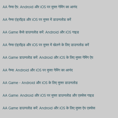
AA गेम्स ऐप: Android और iOS पर मुफ्त गेमिंग का आनंद
AA गेम्स एंड्रॉइड और iOS पर मुफ्त में डाउनलोड करें
AA Game कैसे डाउनलोड करें: Android और iOS गाइड
AA गेम्स एंड्रॉइड और iOS पर मुफ्त में खेलने के लिए डाउनलोड करें
AA Game डाउनलोड करें: Android और iOS के लिए मुफ्त गेमिंग ऐप
AA गेम्स: Android और iOS पर मुफ्त गेमिंग का आनंद
AA Game - Android और iOS के लिए मुफ्त डाउनलोड
AA Game: Android और iOS पर मुफ्त डाउनलोड और एक्सेस गाइड
AA Game डाउनलोड करें: Android और iOS के लिए मुफ्त ऐप एक्सेस