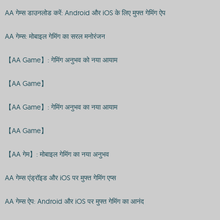
AA गेम्स डाउनलोड करें: Android और iOS के लिए मुफ्त गेमिंग ऐप
AA गेम्स: मोबाइल गेमिंग का सरल मनोरंजन
【AA Game】: गेमिंग अनुभव को नया आयाम
【AA Game】
【AA Game】: गेमिंग अनुभव का नया आयाम
【AA Game】
【AA गेम】: मोबाइल गेमिंग का नया अनुभव
AA गेम्स एंड्रॉइड और iOS पर मुफ्त गेमिंग एप्स
AA गेम्स ऐप: Android और iOS पर मुफ्त गेमिंग का आनंद