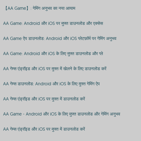
【AA Game】: गेमिंग अनुभव का नया आयाम
AA Game: Android और iOS पर मुफ्त डाउनलोड और एक्सेस
AA Game ऐप डाउनलोड: Android और iOS प्लेटफ़ॉर्म पर गेमिंग अनुभव
AA Game: Android और iOS के लिए मुफ्त डाउनलोड और प्ले
AA गेम्स एंड्रॉइड और iOS पर मुफ्त में खेलने के लिए डाउनलोड करें
AA गेम्स डाउनलोड: Android और iOS के लिए मुफ्त गेमिंग ऐप
AA गेम्स एंड्रॉइड और iOS पर मुफ्त में डाउनलोड करें
AA Game - Android और iOS के लिए मुफ्त डाउनलोड और गेमिंग अनुभव
AA गेम्स एंड्रॉइड और iOS पर मुफ्त में डाउनलोड करें