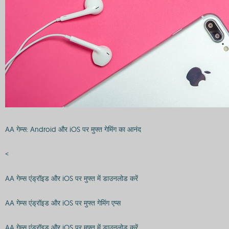
AA गेम्स: Android और iOS पर मुफ्त गेमिंग का आनंद
<
AA गेम्स एंड्रॉइड और iOS पर मुफ्त में डाउनलोड करें
AA गेम्स एंड्रॉइड और iOS पर मुफ्त गेमिंग एप्स
AA गेम्स एंड्रॉइड और iOS पर मुफ्त में डाउनलोड करें