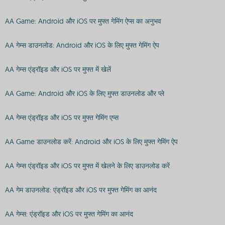
AA Game: Android और iOS पर मुफ्त गेमिंग ऐप्स का अनुभव
AA गेम्स डाउनलोड: Android और iOS के लिए मुफ्त गेमिंग ऐप
AA गेम्स एंड्रॉइड और iOS पर मुफ्त में खेलें
AA Game: Android और iOS के लिए मुफ्त डाउनलोड और प्ले
AA गेम्स एंड्रॉइड और iOS पर मुफ्त गेमिंग एप्स
AA Game डाउनलोड करें: Android और iOS के लिए मुफ्त गेमिंग ऐप
AA गेम्स एंड्रॉइड और iOS पर मुफ्त में खेलने के लिए डाउनलोड करें
AA गेम डाउनलोड: एंड्रॉइड और iOS पर मुफ्त गेमिंग का आनंद
AA गेम्स: एंड्रॉइड और iOS पर मुफ्त गेमिंग का आनंद