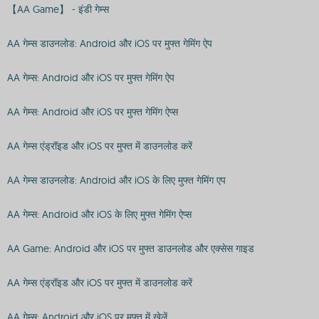
【AA Game】 - इंडी गेम्स
AA गेम्स डाउनलोड: Android और iOS पर मुफ्त गेमिंग ऐप
AA गेम्स: Android और iOS पर मुफ्त गेमिंग ऐप
AA गेम्स: Android और iOS पर मुफ्त गेमिंग ऐप्स
AA गेम्स एंड्रॉइड और iOS पर मुफ्त में डाउनलोड करें
AA गेम्स डाउनलोड: Android और iOS के लिए मुफ्त गेमिंग एप
AA गेम्स: Android और iOS के लिए मुफ्त गेमिंग ऐप्स
AA Game: Android और iOS पर मुफ्त डाउनलोड और एक्सेस गाइड
AA गेम्स एंड्रॉइड और iOS पर मुफ्त में डाउनलोड करें
AA गेम्स: Android और iOS पर मुफ्त में खेलें