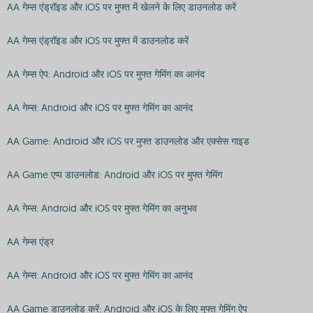
AA गेम्स एंड्रॉइड और iOS पर मुफ्त में खेलने के लिए डाउनलोड करें
AA गेम्स एंड्रॉइड और iOS पर मुफ्त में डाउनलोड करें
AA गेम्स ऐप: Android और iOS पर मुफ्त गेमिंग का आनंद
AA गेम्स: Android और iOS पर मुफ्त गेमिंग का आनंद
AA Game: Android और iOS पर मुफ्त डाउनलोड और एक्सेस गाइड
AA Game एप्प डाउनलोड: Android और iOS पर मुफ्त गेमिंग
AA गेम्स: Android और iOS पर मुफ्त गेमिंग का अनुभव
AA गेम्स एंड्र
AA गेम्स: Android और iOS पर मुफ्त गेमिंग का आनंद
AA Game डाउनलोड करें: Android और iOS के लिए मुफ्त गेमिंग ऐप