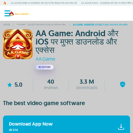
AA.GAME:MOBI पर ANDROID और IOS के लिए मोबाइल गेम्स डाउनलोड करें
AA GAME:FUNN - ANDROID और IOS पर मज़ेदार गेमिंग 
HOME
/
**नए गेम्स** - हाल ही में प्लेटफॉर्म पर जोड़े गए नवीनतम गेम्स।
/
AA GAME: ANDROID और IOS पर मुफ्त डाउनलोड और एक्सेस
AA Game: Android और
iOS पर मुफ्त डाउनलोड और
एक्सेस
AA.Game
#2
EDITORS
40
3.3 M
5.0
reviews
downloads
The best video game software
Download App Now
20.3.1.6