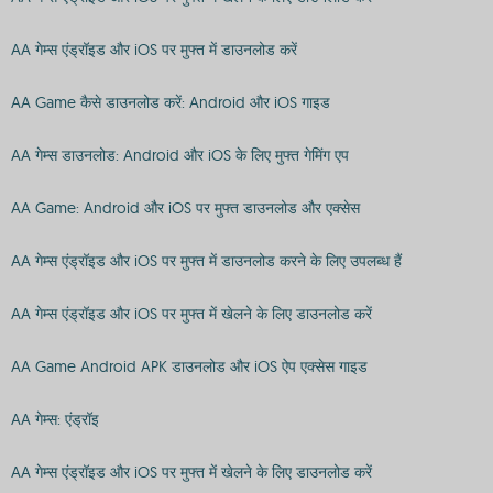
AA गेम्स एंड्रॉइड और iOS पर मुफ्त में डाउनलोड करें
AA Game कैसे डाउनलोड करें: Android और iOS गाइड
AA गेम्स डाउनलोड: Android और iOS के लिए मुफ्त गेमिंग एप
AA Game: Android और iOS पर मुफ्त डाउनलोड और एक्सेस
AA गेम्स एंड्रॉइड और iOS पर मुफ्त में डाउनलोड करने के लिए उपलब्ध हैं
AA गेम्स एंड्रॉइड और iOS पर मुफ्त में खेलने के लिए डाउनलोड करें
AA Game Android APK डाउनलोड और iOS ऐप एक्सेस गाइड
AA गेम्स: एंड्रॉइ
AA गेम्स एंड्रॉइड और iOS पर मुफ्त में खेलने के लिए डाउनलोड करें