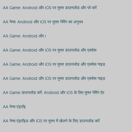
AA Game: Android और iOS पर मुफ्त डाउनलोड और प्ले करें
AA गेम्स: Android और iOS पर मुफ्त गेमिंग का अनुभव
AA Game: Android और i
AA Game: Android और iOS पर मुफ्त डाउनलोड और एक्सेस
AA Game: Android और iOS पर मुफ्त डाउनलोड और एक्सेस गाइड
AA Game: Android और iOS पर मुफ्त डाउनलोड और एक्सेस गाइड
AA Game डाउनलोड करें: Android और iOS के लिए मुफ्त गेमिंग ऐप
AA गेम्स एंड्रॉइ
AA गेम्स एंड्रॉइड और iOS पर मुफ्त में खेलने के लिए डाउनलोड करें