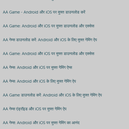
AA Game - Android और iOS पर मुफ्त डाउनलोड करें
AA Game: Android और iOS पर मुफ्त डाउनलोड और एक्सेस
AA गेम्स डाउनलोड करें: Android और iOS के लिए मुफ्त गेमिंग ऐप
AA Game: Android और iOS पर मुफ्त डाउनलोड और एक्सेस
AA गेम्स: Android और iOS पर मुफ्त गेमिंग ऐप्स
AA गेम्स: Android और iOS के लिए मुफ्त गेमिंग ऐप
AA Game डाउनलोड करें: Android और iOS के लिए मुफ्त गेमिंग ऐप
AA गेम्स एंड्रॉइड और iOS पर मुफ्त गेमिंग ऐप
AA गेम्स: Android और iOS पर मुफ्त गेमिंग का आनंद