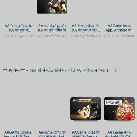
AA गेम्स एंड्रॉइड और
AA गेम्स एंड्रॉइड और
AA गेम्स एंड्रॉइड और
AAGame India
iOS पर मुफ्त में
iOS पर मुफ्त गेमिंग ऐप
iOS पर मुफ्त में खेलने
App: Android और
डाउनलोड करें
के लिए डाउनलोड करें
iOS पर डाउनलोड करें
AAGame:AndroidऔरiOSकेलिएमुफ्तडाउनलोडऔरएक्सेसगाइडAAगेम्सएंड्रॉइडऔरiOSपरमुफ्तमेंडाउ
AAGameकैसेडाउनलोडकरें:AndroidऔरiOSगाइडAAगेम्स:AndroidऔरiOSकेल
AAगेम्सएंड्रॉइडऔरiOSपरमुफ्तमेंडाउनलोडकरे
AAGameIndiaऐपडाउनलो
**नए गेम्स** - हाल ही में प्लेटफॉर्म पर जोड़े गए नवीनतम गेम्स।
AAGAME Online:
AAgame Offic ऐप
AAGame India ऐप
AA Game APK:
Android और Apple
डाउनलोड: Android
डाउनलोड: Android
Android और iOS के