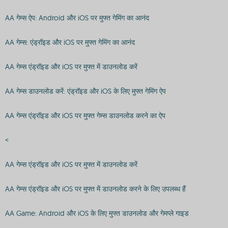
AA गेम्स ऐप: Android और iOS पर मुफ्त गेमिंग का आनंद
AA गेम्स: एंड्रॉइड और iOS पर मुफ्त गेमिंग का आनंद
AA गेम्स एंड्रॉइड और iOS पर मुफ्त में डाउनलोड करें
AA गेम्स डाउनलोड करें: एंड्रॉइड और iOS के लिए मुफ्त गेमिंग ऐप
AA गेम्स एंड्रॉइड और iOS पर मुफ्त गेम्स डाउनलोड करने का ऐप
<
AA गेम्स एंड्रॉइड और iOS पर मुफ्त में डाउनलोड करें
AA गेम्स एंड्रॉइड और iOS पर मुफ्त में डाउनलोड करने के लिए उपलब्ध हैं
AA Game: Android और iOS के लिए मुफ्त डाउनलोड और गेमप्ले गाइड