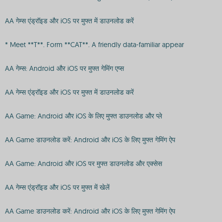
AA गेम्स एंड्रॉइड और iOS पर मुफ्त में डाउनलोड करें
* Meet **T**. Form **CAT**. A friendly data-familiar appear
AA गेम्स: Android और iOS पर मुफ्त गेमिंग एप्स
AA गेम्स एंड्रॉइड और iOS पर मुफ्त में डाउनलोड करें
AA Game: Android और iOS के लिए मुफ्त डाउनलोड और प्ले
AA Game डाउनलोड करें: Android और iOS के लिए मुफ्त गेमिंग ऐप
AA Game: Android और iOS पर मुफ्त डाउनलोड और एक्सेस
AA गेम्स एंड्रॉइड और iOS पर मुफ्त में खेलें
AA Game डाउनलोड करें: Android और iOS के लिए मुफ्त गेमिंग ऐप