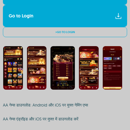
Go to Login
>GO TO LOGIN
AA गेम्स डाउनलोड: Android और iOS पर मुफ्त गेमिंग एप्स
AA गेम्स एंड्रॉइड और iOS पर मुफ्त में डाउनलोड करें