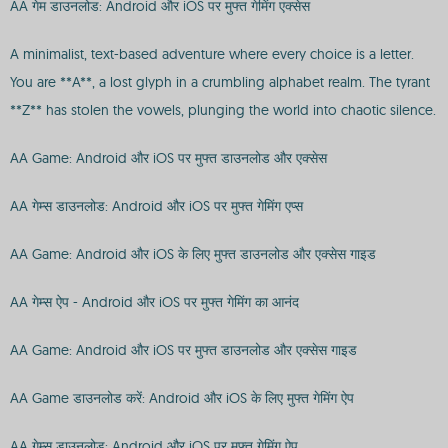
AA गेम डाउनलोड: Android और iOS पर मुफ्त गेमिंग एक्सेस
A minimalist, text-based adventure where every choice is a letter.
You are **A**, a lost glyph in a crumbling alphabet realm. The tyrant
**Z** has stolen the vowels, plunging the world into chaotic silence.
AA Game: Android और iOS पर मुफ्त डाउनलोड और एक्सेस
AA गेम्स डाउनलोड: Android और iOS पर मुफ्त गेमिंग एप्स
AA Game: Android और iOS के लिए मुफ्त डाउनलोड और एक्सेस गाइड
AA गेम्स ऐप - Android और iOS पर मुफ्त गेमिंग का आनंद
AA Game: Android और iOS पर मुफ्त डाउनलोड और एक्सेस गाइड
AA Game डाउनलोड करें: Android और iOS के लिए मुफ्त गेमिंग ऐप
AA गेम्स डाउनलोड: Android और iOS पर मुफ्त गेमिंग ऐप