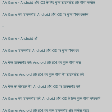
AA Game - Android और iOS के लिए मुफ्त डाउनलोड और गेमिंग एक्सेस
AA Game एप्प डाउनलोड: Android और iOS पर मुफ्त गेमिंग एक्सेस
<
AA Game - Android औ
AA Game डाउनलोड: Android और iOS पर मुफ्त गेमिंग एप
AA गेम्स डाउनलोड करें: Android और iOS पर मुफ्त गेमिंग एप्स
AA Game: Android और iOS पर मुफ्त गेमिंग ऐप डाउनलोड करें
AA गेम्स का मोबाइल ऐप: Android और iOS पर डाउनलोड करें
AA Game एप्प डाउनलोड करें: Android और iOS के लिए मुफ्त गेमिंग प्लेटफॉर्म
AA Game: Android और iOS पर मुफ्त डाउनलोड और एक्सेस गाइड