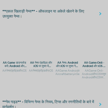
**एकल खिलाड़ी गेम्स** - ऑफलाइन या अकेले खेलने के लिए
उपयुक्त गेम्स।
AA Game डाउनलोड
AA गेम्स एंड्रॉइड और
AA गेम्स: Android
AA Game:Onli -
करें: Android और
iOS पर मुफ्त में
और iOS पर मुफ्त गेमिंग
Android और iOS पर
iOS पर मुफ्त गेमिंग एप
डाउनलोड करें
का आनंद
मुफ्त डाउनलोड
AAगेम्सएंड्रॉइडऔरiOSपरमुफ्तमेंडाउनलोडकरनेकेलिएAAGameडाउनलोडकरें:AndroidऔरiOSकेलिएमुफ
AAगेम्सएंड्रॉइडऔरiOSपरमुफ्तगेमिंगएप्सAAगेम्सएंड्रॉइडऔरiOSपरमुफ्तगेमिंग
AAGame:AndroidऔरiOSपरमुफ्तडाउनलोडऔरएक
AAGame:Onli-
AircraftbatteryinSecto
AndroidऔरiOSपरमुफ्त
AndroidऔरiOSपरमुफ्तगे
p
**गेम गाइड** - विभिन्न गेम्स के नियम, टिप्स और रणनीतियों के बारे में
मार्गदर्शन।