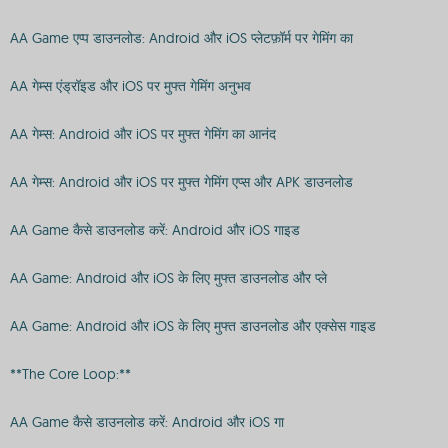
AA Game एप्प डाउनलोड: Android और iOS प्लेटफ़ॉर्म पर गेमिंग का
AA गेम्स एंड्रॉइड और iOS पर मुफ्त गेमिंग अनुभव
AA गेम्स: Android और iOS पर मुफ्त गेमिंग का आनंद
AA गेम्स: Android और iOS पर मुफ्त गेमिंग एप्स और APK डाउनलोड
AA Game कैसे डाउनलोड करें: Android और iOS गाइड
AA Game: Android और iOS के लिए मुफ्त डाउनलोड और प्ले
AA Game: Android और iOS के लिए मुफ्त डाउनलोड और एक्सेस गाइड
**The Core Loop:**
AA Game कैसे डाउनलोड करें: Android और iOS गा