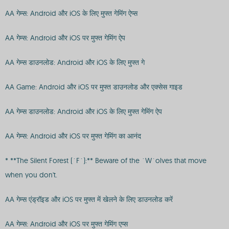
AA गेम्स: Android और iOS के लिए मुफ्त गेमिंग ऐप्स
AA गेम्स: Android और iOS पर मुफ्त गेमिंग ऐप
AA गेम्स डाउनलोड: Android और iOS के लिए मुफ्त गे
AA Game: Android और iOS पर मुफ्त डाउनलोड और एक्सेस गाइड
AA गेम्स डाउनलोड: Android और iOS के लिए मुफ्त गेमिंग ऐप
AA गेम्स: Android और iOS पर मुफ्त गेमिंग का आनंद
* **The Silent Forest (`F`):** Beware of the `W`olves that move
when you don't.
AA गेम्स एंड्रॉइड और iOS पर मुफ्त में खेलने के लिए डाउनलोड करें
AA गेम्स: Android और iOS पर मुफ्त गेमिंग एप्स