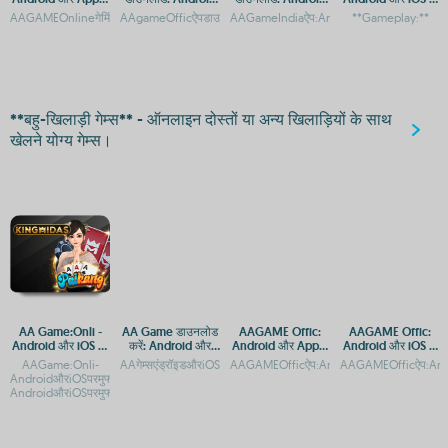
के लिए एक्सेस गाइड
और iOS प्लेटफ़ॉर्म पर
और iOS प्लेटफ़ॉर्म पर
लिए मुफ्त डाउनलोड
AAGAMEOnlineगेमिंगप्लेटफॉर्म:AndroidऔरiOSपरएक्सेसAAGAMEOnlin:AndroidऔरAppleके
AAgameOfficऐपडाउनलोड:AndroidऔरiOSप्लेटफ़ॉर्मपरएक्सेसगाइडA
AAGameIndiaऐप:AndroidऔरAppleपरडाउनलो
**Gameplay:**
एक्सेस
एक्सेस
**बहु-खिलाड़ी गेम्स** - ऑनलाइन दोस्तों या अन्य खिलाड़ियों के साथ
खेलने योग्य गेम्स।
AA Game:Onli -
AA Game डाउनलोड
AAGAME Offic:
AAGAME Offic:
Android और iOS पर
करें: Android और
Android और Apple
Android और iOS के
मुफ्त डाउनलोड
iOS के लिए मुफ्त ऐप
के लिए ऐप डाउनलोड
लिए ऐप डाउनलोड गाइड
AAGame:Onli-
AAगेम्सएंड्रॉइडऔरiOSपरमुफ्तमेंडाउनलोडकरें
AAGAMEOfficऐप:AndroidऔरiOSपरडाउनलोड
AAGAMEOfficऐप:And
एक्सेस
गाइड
AndroidऔरiOSपरमुफ्तडाउनलोडAAGame:Onli-
AndroidऔरiOSपरमुफ्तगेमिंगएप