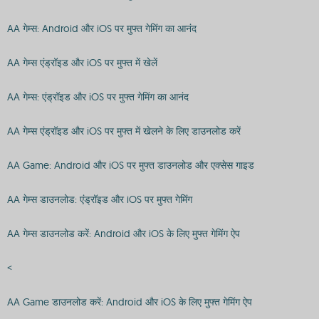
AA गेम्स: Android और iOS पर मुफ्त गेमिंग का आनंद
AA गेम्स एंड्रॉइड और iOS पर मुफ्त में खेलें
AA गेम्स: एंड्रॉइड और iOS पर मुफ्त गेमिंग का आनंद
AA गेम्स एंड्रॉइड और iOS पर मुफ्त में खेलने के लिए डाउनलोड करें
AA Game: Android और iOS पर मुफ्त डाउनलोड और एक्सेस गाइड
AA गेम्स डाउनलोड: एंड्रॉइड और iOS पर मुफ्त गेमिंग
AA गेम्स डाउनलोड करें: Android और iOS के लिए मुफ्त गेमिंग ऐप
<
AA Game डाउनलोड करें: Android और iOS के लिए मुफ्त गेमिंग ऐप