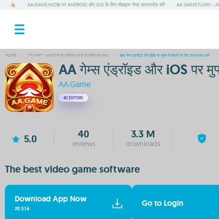
AA.GAME:MOBI पर ANDROID और IOS के लिए मोबाइल गेम्स डाउनलोड करें
AA GAME:FUNN - ANDR
HOME
/
**नए गेम्स** - हाल ही में प्लेटफॉर्म पर जोड़े गए नवीनतम गेम्स।
/
AA गेम्स एंड्रॉइड और IOS पर मुफ्त में खेलने के लिए डाउनलोड करें
AA गेम्स एंड्रॉइड और iOS पर मुफ
AA.Game
#2
EDITORS
40
3.3 M
5.0
reviews
downloads
The best video game software
Download App Now
Go to Login
20.3.1.6