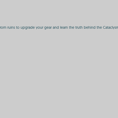
rom ruins to upgrade your gear and learn the truth behind the Cataclysm