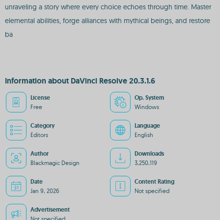
unraveling a story where every choice echoes through time. Master
elemental abilities, forge alliances with mythical beings, and restore
ba
Information about DaVinci Resolve 20.3.1.6
License
Op. System
Free
Windows
Category
Language
Editors
English
Author
Downloads
Blackmagic Design
3,250,119
Date
Content Rating
Jan 9, 2026
Not specified
Advertisement
Not specified