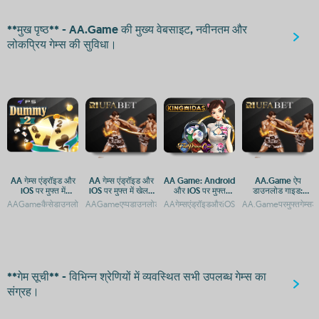
**मुख पृष्ठ** - AA.Game की मुख्य वेबसाइट, नवीनतम और
लोकप्रिय गेम्स की सुविधा।
AA गेम्स एंड्रॉइड और
AA गेम्स एंड्रॉइड और
AA Game: Android
AA.Game ऐप
iOS पर मुफ्त में
iOS पर मुफ्त में खेलने
और iOS पर मुफ्त
डाउनलोड गाइड:
डाउनलोड करने के लिए
के लिए डाउनलोड करें
डाउनलोड और एक्सेस
Android और iOS
AAGameकैसेडाउनलोडकरें:AndroidऔरiOSगाइडAAगेम्सएंड्रॉइडऔरiOSपरमुफ्तमेंखेलनेकेलिएडाउनल
AAGameएप्पडाउनलोड:AndroidऔरiOSकेलिएमुफ्तगेमिंगप्लेटफॉर्मAAगेम्सऐ
AAगेम्सएंड्रॉइडऔरiOSपरमुफ्तमेंडाउनलोडकरेंAAग
AA.Gameपरमुफ्तगेम्स
उपलब्ध हैं
गाइड
प्लेटफ़ॉर्म पर एक्सेस
**गेम सूची** - विभिन्न श्रेणियों में व्यवस्थित सभी उपलब्ध गेम्स का
संग्रह।