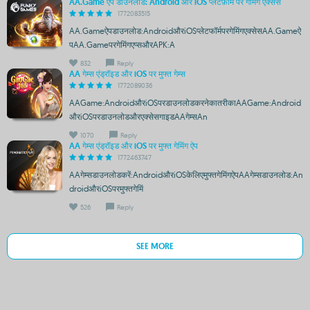
AA.Game ऐप डाउनलोड: Android और iOS प्लेटफ़ॉर्म पर गेमिंग एक्सेस
1772083515
AA.Gameऐपडाउनलोड:AndroidऔरiOSप्लेटफॉर्मपरगेमिंगएक्सेसAA.Gameऐ
पAA.Gameपरगेमिंगएप्सऔरAPK:A
832
Reply
AA गेम्स एंड्रॉइड और iOS पर मुफ्त गेम्स
1772089036
AAGame:AndroidऔरiOSपरडाउनलोडकरनेकातरीकाAAGame:Android
औरiOSपरडाउनलोडऔरएक्सेसगाइडAAगेम्सAn
1070
Reply
AA गेम्स एंड्रॉइड और iOS पर मुफ्त गेमिंग ऐप
1772463747
AAगेम्सडाउनलोडकरें:AndroidऔरiOSकेलिएमुफ्तगेमिंगऐपAAगेम्सडाउनलोड:An
droidऔरiOSपरमुफ्तगेमिं
526
Reply
SEE MORE