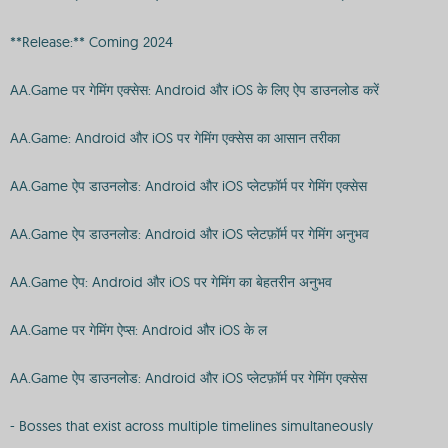
**Release:** Coming 2024
AA.Game पर गेमिंग एक्सेस: Android और iOS के लिए ऐप डाउनलोड करें
AA.Game: Android और iOS पर गेमिंग एक्सेस का आसान तरीका
AA.Game ऐप डाउनलोड: Android और iOS प्लेटफ़ॉर्म पर गेमिंग एक्सेस
AA.Game ऐप डाउनलोड: Android और iOS प्लेटफ़ॉर्म पर गेमिंग अनुभव
AA.Game ऐप: Android और iOS पर गेमिंग का बेहतरीन अनुभव
AA.Game पर गेमिंग ऐप्स: Android और iOS के ल
AA.Game ऐप डाउनलोड: Android और iOS प्लेटफ़ॉर्म पर गेमिंग एक्सेस
- Bosses that exist across multiple timelines simultaneously