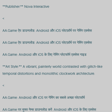
**Publisher:** Nova Interactive
<
AA.Game ऐप डाउनलोड: Android और iOS प्लेटफ़ॉर्म पर गेमिंग एक्सेस
AA.Game ऐप डाउनलोड: Android और iOS प्लेटफ़ॉर्म पर गेमिंग एक्सेस
AA.Game: Android और iOS के लिए गेमिंग प्लेटफॉर्म एक्सेस गाइड
**Art Style:** A vibrant, painterly world contrasted with glitch-like
temporal distortions and monolithic clockwork architecture.
<
AA.Game: Android और iOS पर गेमिंग का सबसे अच्छा प्लेटफॉर्म
AA.Game पर मुफ्त गेम्स डाउनलोड करें: Android और iOS के लिए एक्सेस