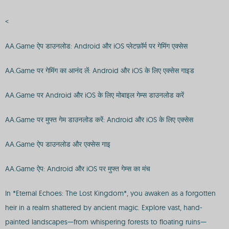
<
AA.Game ऐप डाउनलोड: Android और iOS प्लेटफ़ॉर्म पर गेमिंग एक्सेस
AA.Game पर गेमिंग का आनंद लें: Android और iOS के लिए एक्सेस गाइड
AA.Game पर Android और iOS के लिए मोबाइल गेम्स डाउनलोड करें
AA.Game पर मुफ्त गेम डाउनलोड करें: Android और iOS के लिए एक्सेस
AA.Game ऐप डाउनलोड और एक्सेस गाइ
AA.Game ऐप: Android और iOS पर मुफ्त गेम्स का मंच
In *Eternal Echoes: The Lost Kingdom*, you awaken as a forgotten
heir in a realm shattered by ancient magic. Explore vast, hand-
painted landscapes—from whispering forests to floating ruins—