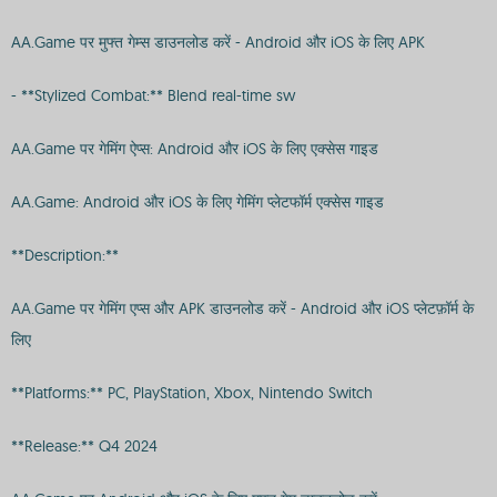
AA.Game पर मुफ्त गेम्स डाउनलोड करें - Android और iOS के लिए APK
- **Stylized Combat:** Blend real-time sw
AA.Game पर गेमिंग ऐप्स: Android और iOS के लिए एक्सेस गाइड
AA.Game: Android और iOS के लिए गेमिंग प्लेटफॉर्म एक्सेस गाइड
**Description:**
AA.Game पर गेमिंग एप्स और APK डाउनलोड करें - Android और iOS प्लेटफ़ॉर्म के
लिए
**Platforms:** PC, PlayStation, Xbox, Nintendo Switch
**Release:** Q4 2024