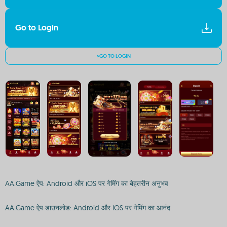
Go to Login
>GO TO LOGIN
AA.Game ऐप: Android और iOS पर गेमिंग का बेहतरीन अनुभव
AA.Game ऐप डाउनलोड: Android और iOS पर गेमिंग का आनंद