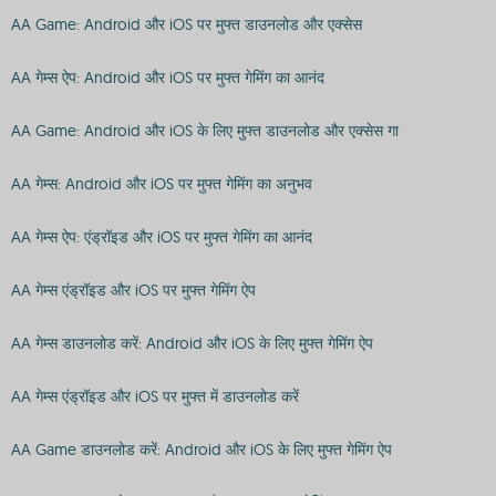
AA Game: Android और iOS पर मुफ्त डाउनलोड और एक्सेस
AA गेम्स ऐप: Android और iOS पर मुफ्त गेमिंग का आनंद
AA Game: Android और iOS के लिए मुफ्त डाउनलोड और एक्सेस गा
AA गेम्स: Android और iOS पर मुफ्त गेमिंग का अनुभव
AA गेम्स ऐप: एंड्रॉइड और iOS पर मुफ्त गेमिंग का आनंद
AA गेम्स एंड्रॉइड और iOS पर मुफ्त गेमिंग ऐप
AA गेम्स डाउनलोड करें: Android और iOS के लिए मुफ्त गेमिंग ऐप
AA गेम्स एंड्रॉइड और iOS पर मुफ्त में डाउनलोड करें
AA Game डाउनलोड करें: Android और iOS के लिए मुफ्त गेमिंग ऐप