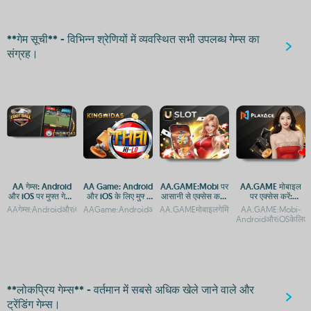
**गेम सूची** - विभिन्न श्रेणियों में व्यवस्थित सभी उपलब्ध गेम्स का
संग्रह।
AA गेम्स: Android
AA Game: Android
AA.GAME:Mobi पर
AA.GAME मोबाइल
और iOS पर मुफ्त गेमिंग
और iOS के लिए मुफ्त
आसानी से एक्सेस करें -
पर एक्सेस करें:
ऐप
डाउनलोड और गेमिंग
Android और iOS के
Android और iOS के
AAगेम्स:AndroidऔरiOSकेलिएमुफ्तगेमिंगऐप्सAAगेम्स:AndroidऔरiOSपरमुफ्तगेमिंगकाआनंदAAGa
AAGame:AndroidऔरiOSपरमुफ्तडाउनलोडऔरएक्सेसगाइडAAGameडाउनलो
AA.GAMEमोबाइलगेमिंगप्लेटफॉर्म:Androidऔ
AA.GAME:Mobi-
अनुभव
लिए ऐप डाउनलोड करें
लिए APP और APK
AndroidऔरiOSकेलिएआ
**लोकप्रिय गेम्स** - वर्तमान में सबसे अधिक खेले जाने वाले और
ट्रेंडिंग गेम्स।