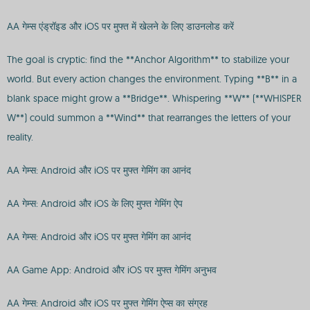
AA गेम्स एंड्रॉइड और iOS पर मुफ्त में खेलने के लिए डाउनलोड करें
The goal is cryptic: find the **Anchor Algorithm** to stabilize your
world. But every action changes the environment. Typing **B** in a
blank space might grow a **Bridge**. Whispering **W** (**WHISPER
W**) could summon a **Wind** that rearranges the letters of your
reality.
AA गेम्स: Android और iOS पर मुफ्त गेमिंग का आनंद
AA गेम्स: Android और iOS के लिए मुफ्त गेमिंग ऐप
AA गेम्स: Android और iOS पर मुफ्त गेमिंग का आनंद
AA Game App: Android और iOS पर मुफ्त गेमिंग अनुभव
AA गेम्स: Android और iOS पर मुफ्त गेमिंग ऐप्स का संग्रह