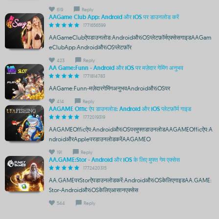
619
Reply
AAGame Club App: Android और iOS पर डाउनलोड करें
1771656599
AAGameClubऐपडाउनलोड:AndroidऔरiOSप्लेटफ़ॉर्मएक्सेसगाइडAAGam
eClubApp:AndroidऔरiOSप्लेटफ़ॉर
423
Reply
AA Game:Funn - Android और iOS पर मज़ेदार गेमिंग अनुभव
1771814783
AAGame:Funn-मज़ेदारगेमिंगअनुभवAndroidऔरiOSपर
414
Reply
AAGAME Offic ऐप डाउनलोड: Android और iOS प्लेटफ़ॉर्म गाइड
1772019319
AAGAMEOfficऐप:AndroidऔरiOSपरमुफ्तडाउनलोडAAGAMEOfficऐप:A
ndroidऔरAppleपरडाउनलोडकरेंAAGAMEO
191
Reply
AA.GAME:Stor - Android और iOS के लिए मुफ्त गेम एक्सेस
1772420315
AA.GAMEपरStorऐपडाउनलोडकरें:AndroidऔरiOSकेलिएगाइडAA.GAME:
Stor-AndroidऔरiOSकेलिएआसानएक्सेस
544
Reply