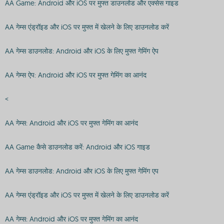
AA Game: Android और iOS पर मुफ्त डाउनलोड और एक्सेस गाइड
AA गेम्स एंड्रॉइड और iOS पर मुफ्त में खेलने के लिए डाउनलोड करें
AA गेम्स डाउनलोड: Android और iOS के लिए मुफ्त गेमिंग ऐप
AA गेम्स ऐप: Android और iOS पर मुफ्त गेमिंग का आनंद
<
AA गेम्स: Android और iOS पर मुफ्त गेमिंग का आनंद
AA Game कैसे डाउनलोड करें: Android और iOS गाइड
AA गेम्स डाउनलोड: Android और iOS के लिए मुफ्त गेमिंग एप
AA गेम्स एंड्रॉइड और iOS पर मुफ्त में खेलने के लिए डाउनलोड करें
AA गेम्स: Android और iOS पर मुफ्त गेमिंग का आनंद