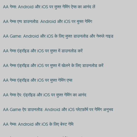
AA गेम्स: Android और iOS पर मुफ्त गेमिंग ऐप्स का आनंद लें
AA गेम्स एप्प डाउनलोड: Android और iOS पर मुफ्त गेमिंग
AA Game: Android और iOS के लिए मुफ्त डाउनलोड और गेमप्ले गाइड
AA गेम्स एंड्रॉइड और iOS पर मुफ्त में डाउनलोड करें
AA गेम्स एंड्रॉइड और iOS पर मुफ्त में खेलने के लिए डाउनलोड करें
AA गेम्स एंड्रॉइड और iOS पर मुफ्त गेमिंग एप्स
AA गेम्स ऐप: एंड्रॉइड और iOS पर मुफ्त गेमिंग का आनंद
AA Game ऐप डाउनलोड: Android और iOS प्लेटफ़ॉर्म पर गेमिंग अनुभव
AA गेम्स: Android और iOS के लिए बेस्ट गेमि