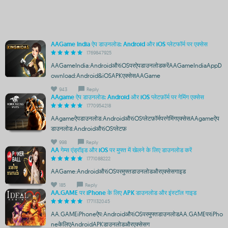
AAGame India ऐप डाउनलोड: Android और iOS प्लेटफॉर्म पर एक्सेस
1769847925
AAGameIndia:AndroidऔरiOSपरऐपडाउनलोडकरेंAAGameIndiaAppD
ownload:Android&iOSAPKएक्सेसAAGame
943
Reply
AAgame ऐप डाउनलोड: Android और iOS प्लेटफ़ॉर्म पर गेमिंग एक्सेस
1770954218
AAgameऐपडाउनलोड:AndroidऔरiOSप्लेटफ़ॉर्मपरगेमिंगएक्सेसAAgameऐप
डाउनलोड:AndroidऔरiOSप्लेटफ़
998
Reply
AA गेम्स एंड्रॉइड और iOS पर मुफ्त में खेलने के लिए डाउनलोड करें
1771088222
AAGame:AndroidऔरiOSपरमुफ्तडाउनलोडऔरएक्सेसगाइड
185
Reply
AA.GAME पर iPhone के लिए APK डाउनलोड और इंस्टॉल गाइड
1771132045
AA.GAMEiPhoneऐप:AndroidऔरiOSपरमुफ्तडाउनलोडAA.GAMEपरiPho
neकेलिएAndroidAPKडाउनलोडऔरएक्सेसग