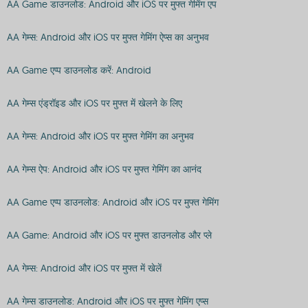
AA Game डाउनलोड: Android और iOS पर मुफ्त गेमिंग एप
AA गेम्स: Android और iOS पर मुफ्त गेमिंग ऐप्स का अनुभव
AA Game एप्प डाउनलोड करें: Android
AA गेम्स एंड्रॉइड और iOS पर मुफ्त में खेलने के लिए
AA गेम्स: Android और iOS पर मुफ्त गेमिंग का अनुभव
AA गेम्स ऐप: Android और iOS पर मुफ्त गेमिंग का आनंद
AA Game एप्प डाउनलोड: Android और iOS पर मुफ्त गेमिंग
AA Game: Android और iOS पर मुफ्त डाउनलोड और प्ले
AA गेम्स: Android और iOS पर मुफ्त में खेलें
AA गेम्स डाउनलोड: Android और iOS पर मुफ्त गेमिंग एप्स