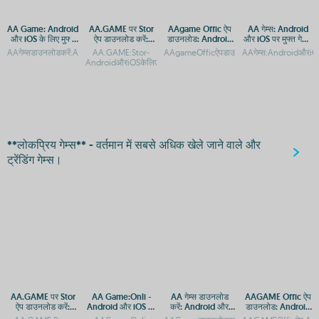
AA Game: Android
AA.GAME पर Stor
AAgame Offic ऐप
AA गेम्स: Android
और iOS के लिए मुफ्त
ऐप डाउनलोड करें:
डाउनलोड: Android
और iOS पर मुफ्त गेमिंग
डाउनलोड और गेमप्ले
Android और iOS के
और iOS प्लेटफ़ॉर्म पर
का आनंद
AAगेम्सडाउनलोडकरें:AndroidऔरiOSपरमुफ्तगेमिंगएपAAGameडाउनलोडकरें:AndroidऔरiOSकेलिएम
AA.GAME:Stor-
AAgameOfficऐपडाउनलोड:AndroidऔरiOSप्लेटफ
AAगेम्स:AndroidऔरiOS
गाइड
लिए गाइड
एक्सेस गाइड
AndroidऔरiOSकेलिएमुफ्तगेमडाउनलोडAA.GAMEसेStorऐपडाउनलोडकरें
**लोकप्रिय गेम्स** - वर्तमान में सबसे अधिक खेले जाने वाले और
ट्रेंडिंग गेम्स।
AA.GAME पर Stor
AA Game:Onli -
AA गेम्स डाउनलोड
AAGAME Offic ऐप
ऐप डाउनलोड करें:
Android और iOS पर
करें: Android और
डाउनलोड: Android
Android और iOS के
मुफ्त गेमिंग एप्लिकेशन
iOS के लिए मुफ्त गेमिंग
और iOS प्लेटफ़ॉर्म पर