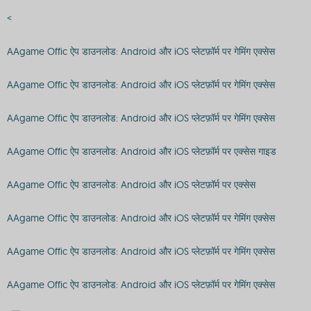
<
AAgame Offic ऐप डाउनलोड: Android और iOS प्लेटफ़ॉर्म पर गेमिंग एक्सेस
AAgame Offic ऐप डाउनलोड: Android और iOS प्लेटफ़ॉर्म पर गेमिंग एक्सेस
AAgame Offic ऐप डाउनलोड: Android और iOS प्लेटफ़ॉर्म पर गेमिंग एक्सेस
AAgame Offic ऐप डाउनलोड: Android और iOS प्लेटफ़ॉर्म पर एक्सेस गाइड
AAgame Offic ऐप डाउनलोड: Android और iOS प्लेटफ़ॉर्म पर एक्सेस
AAgame Offic ऐप डाउनलोड: Android और iOS प्लेटफ़ॉर्म पर गेमिंग एक्सेस
AAgame Offic ऐप डाउनलोड: Android और iOS प्लेटफ़ॉर्म पर गेमिंग एक्सेस
AAgame Offic ऐप डाउनलोड: Android और iOS प्लेटफ़ॉर्म पर गेमिंग एक्सेस