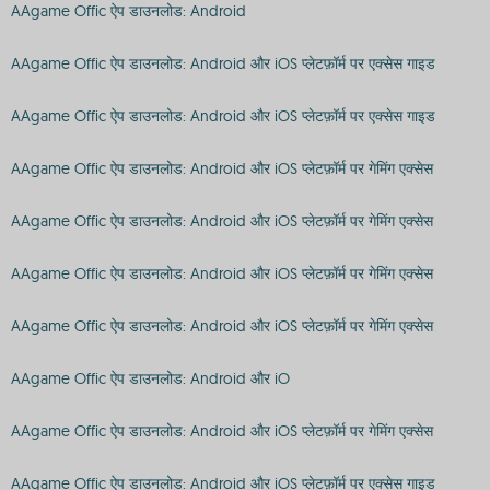
AAgame Offic ऐप डाउनलोड: Android
AAgame Offic ऐप डाउनलोड: Android और iOS प्लेटफ़ॉर्म पर एक्सेस गाइड
AAgame Offic ऐप डाउनलोड: Android और iOS प्लेटफ़ॉर्म पर एक्सेस गाइड
AAgame Offic ऐप डाउनलोड: Android और iOS प्लेटफ़ॉर्म पर गेमिंग एक्सेस
AAgame Offic ऐप डाउनलोड: Android और iOS प्लेटफ़ॉर्म पर गेमिंग एक्सेस
AAgame Offic ऐप डाउनलोड: Android और iOS प्लेटफ़ॉर्म पर गेमिंग एक्सेस
AAgame Offic ऐप डाउनलोड: Android और iOS प्लेटफ़ॉर्म पर गेमिंग एक्सेस
AAgame Offic ऐप डाउनलोड: Android और iO
AAgame Offic ऐप डाउनलोड: Android और iOS प्लेटफ़ॉर्म पर गेमिंग एक्सेस
AAgame Offic ऐप डाउनलोड: Android और iOS प्लेटफ़ॉर्म पर एक्सेस गाइड