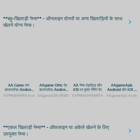
**बहु-खिलाड़ी गेम्स** - ऑनलाइन दोस्तों या अन्य खिलाड़ियों के साथ
खेलने योग्य गेम्स।
AA Game एप्प
AAgame Offic ऐप
AA गेम्स एंड्रॉइड और
AAgameApk:
डाउनलोड: Android
डाउनलोड: Android
iOS पर मुफ्त गेमिंग ऐप
Android और iOS के
और iOS पर मुफ्त गेमिंग
और iOS प्लेटफ़ॉर्म पर
लिए मुफ्त गेम डाउनलोड
AAगेम्सडाउनलोड:AndroidऔरiOSपरमुफ्तगेमिंगएप्सAAगेम्स:AndroidऔरiOSपरमुफ्तमेAAगेम्सडाउन
AAgameOfficऐपडाउनलोड:AndroidऔरiOSप्लेटफ़ॉर्मपरएक्सेसगाइडA
AAगेम्सडाउनलोडकरें:AndroidऔरiOSकेलिएमुफ्तगेम
AAgameApk:Androidऔ
गेमिंग एक्सेस
करें
**एकल खिलाड़ी गेम्स** - ऑफलाइन या अकेले खेलने के लिए
उपयुक्त गेम्स।