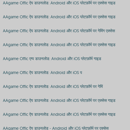
AAgame Offic ऐप डाउनलोड: Android और iOS प्लेटफ़ॉर्म पर एक्सेस गाइड
AAgame Offic ऐप डाउनलोड: Android और iOS प्लेटफ़ॉर्म पर एक्सेस गाइड
AAgame Offic ऐप डाउनलोड: Android और iOS प्लेटफ़ॉर्म पर गेमिंग एक्सेस
AAgame Offic ऐप डाउनलोड: Android और iOS प्लेटफ़ॉर्म पर एक्सेस गाइड
AAgame Offic एप्प डाउनलोड: Android और iOS प्लेटफ़ॉर्म गाइड
AAgame Offic ऐप डाउनलोड: Android और iOS प
AAgame Offic ऐप डाउनलोड: Android और iOS प्लेटफ़ॉर्म पर गेमिं
AAgame Offic ऐप डाउनलोड: Android और iOS प्लेटफ़ॉर्म पर एक्सेस गाइड
AAgame Offic ऐप डाउनलोड: Android और iOS प्लेटफ़ॉर्म पर एक्सेस गाइड
AAgame Offic ऐप डाउनलोड - Android और iOS प्लेटफ़ॉर्म पर एक्सेस