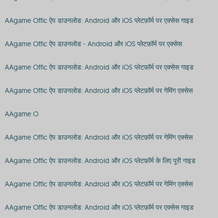
AAgame Offic ऐप डाउनलोड: Android और iOS प्लेटफ़ॉर्म पर एक्सेस गाइड
AAgame Offic ऐप डाउनलोड - Android और iOS प्लेटफ़ॉर्म पर एक्सेस
AAgame Offic ऐप डाउनलोड: Android और iOS प्लेटफ़ॉर्म पर एक्सेस गाइड
AAgame Offic ऐप डाउनलोड: Android और iOS प्लेटफ़ॉर्म पर गेमिंग एक्सेस
AAgame O
AAgame Offic ऐप डाउनलोड: Android और iOS प्लेटफ़ॉर्म पर गेमिंग एक्सेस
AAgame Offic ऐप डाउनलोड: Android और iOS प्लेटफ़ॉर्म के लिए पूरी गाइड
AAgame Offic ऐप डाउनलोड: Android और iOS प्लेटफ़ॉर्म पर गेमिंग एक्सेस
AAgame Offic ऐप डाउनलोड: Android और iOS प्लेटफ़ॉर्म पर एक्सेस गाइड