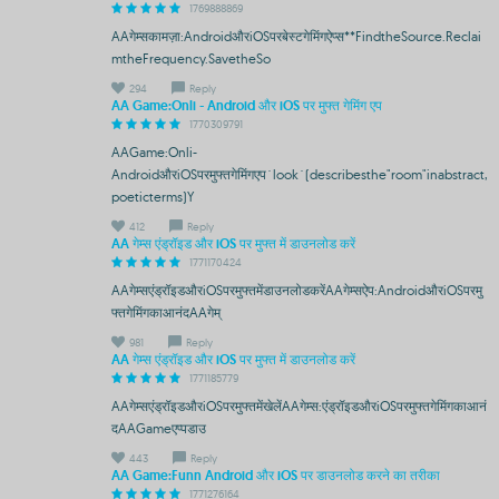
1769888869
AAगेम्सकामज़ा:AndroidऔरiOSपरबेस्टगेमिंगऐप्स**FindtheSource.Reclai
mtheFrequency.SavetheSo
294
Reply
AA Game:Onli - Android और iOS पर मुफ्त गेमिंग एप
1770309791
AAGame:Onli-
AndroidऔरiOSपरमुफ्तगेमिंगएप`look`(describesthe"room"inabstract,
poeticterms)Y
412
Reply
AA गेम्स एंड्रॉइड और iOS पर मुफ्त में डाउनलोड करें
1771170424
AAगेम्सएंड्रॉइडऔरiOSपरमुफ्तमेंडाउनलोडकरेंAAगेम्सऐप:AndroidऔरiOSपरमु
फ्तगेमिंगकाआनंदAAगेम्
981
Reply
AA गेम्स एंड्रॉइड और iOS पर मुफ्त में डाउनलोड करें
1771185779
AAगेम्सएंड्रॉइडऔरiOSपरमुफ्तमेंखेलेंAAगेम्स:एंड्रॉइडऔरiOSपरमुफ्तगेमिंगकाआनं
दAAGameएप्पडाउ
443
Reply
AA Game:Funn Android और iOS पर डाउनलोड करने का तरीका
1771276164