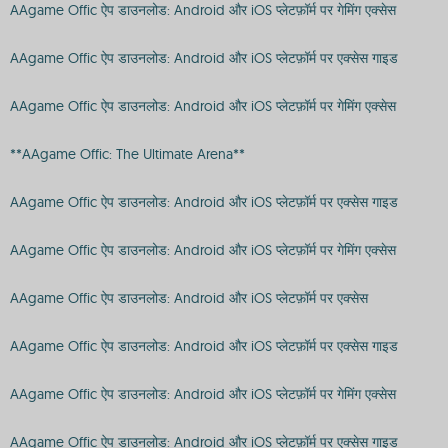
AAgame Offic ऐप डाउनलोड: Android और iOS प्लेटफ़ॉर्म पर गेमिंग एक्सेस
AAgame Offic ऐप डाउनलोड: Android और iOS प्लेटफ़ॉर्म पर एक्सेस गाइड
AAgame Offic ऐप डाउनलोड: Android और iOS प्लेटफ़ॉर्म पर गेमिंग एक्सेस
**AAgame Offic: The Ultimate Arena**
AAgame Offic ऐप डाउनलोड: Android और iOS प्लेटफ़ॉर्म पर एक्सेस गाइड
AAgame Offic ऐप डाउनलोड: Android और iOS प्लेटफ़ॉर्म पर गेमिंग एक्सेस
AAgame Offic ऐप डाउनलोड: Android और iOS प्लेटफ़ॉर्म पर एक्सेस
AAgame Offic ऐप डाउनलोड: Android और iOS प्लेटफ़ॉर्म पर एक्सेस गाइड
AAgame Offic ऐप डाउनलोड: Android और iOS प्लेटफ़ॉर्म पर गेमिंग एक्सेस
AAgame Offic ऐप डाउनलोड: Android और iOS प्लेटफ़ॉर्म पर एक्सेस गाइड