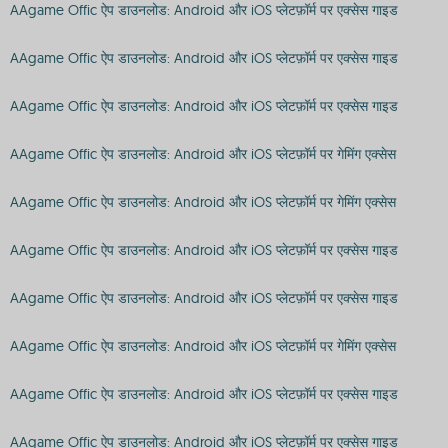
AAgame Offic ऐप डाउनलोड: Android और iOS प्लेटफ़ॉर्म पर एक्सेस गाइड
AAgame Offic ऐप डाउनलोड: Android और iOS प्लेटफ़ॉर्म पर एक्सेस गाइड
AAgame Offic ऐप डाउनलोड: Android और iOS प्लेटफ़ॉर्म पर एक्सेस गाइड
AAgame Offic ऐप डाउनलोड: Android और iOS प्लेटफ़ॉर्म पर गेमिंग एक्सेस
AAgame Offic ऐप डाउनलोड: Android और iOS प्लेटफ़ॉर्म पर गेमिंग एक्सेस
AAgame Offic ऐप डाउनलोड: Android और iOS प्लेटफ़ॉर्म पर एक्सेस गाइड
AAgame Offic ऐप डाउनलोड: Android और iOS प्लेटफ़ॉर्म पर एक्सेस गाइड
AAgame Offic ऐप डाउनलोड: Android और iOS प्लेटफ़ॉर्म पर गेमिंग एक्सेस
AAgame Offic ऐप डाउनलोड: Android और iOS प्लेटफ़ॉर्म पर एक्सेस गाइड
AAgame Offic ऐप डाउनलोड: Android और iOS प्लेटफ़ॉर्म पर एक्सेस गाइड