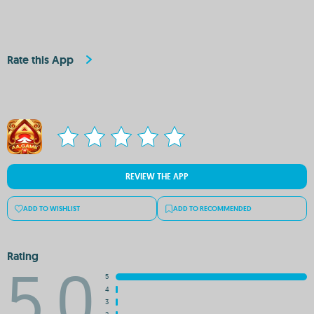
Rate this App
REVIEW THE APP
ADD TO WISHLIST
ADD TO RECOMMENDED
Rating
5.0
5
4
3