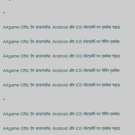
<
AAgame Offic ऐप डाउनलोड: Android और iOS प्लेटफ़ॉर्म पर एक्सेस गाइड
AAgame Offic ऐप डाउनलोड: Android और iOS प्लेटफ़ॉर्म पर गेमिंग एक्सेस
AAgame Offic ऐप डाउनलोड: Android और iOS प्लेटफ़ॉर्म पर एक्सेस गाइड
AAgame Offic ऐप डाउनलोड: Android और iOS प्लेटफ़ॉर्म पर गेमिंग एक्सेस
AAgame Offic ऐप डाउनलोड: Android और iOS प्लेटफ़ॉर्म पर एक्सेस गाइड
<
AAgame Offic ऐप डाउनलोड: Android और iOS प्लेटफ़ॉर्म पर गेमिंग एक्सेस
AAgame Offic ऐप डाउनलोड: Android और iOS प्लेटफ़ॉर्म पर एक्सेस गाइड