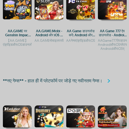
AA.GAME पर
AA.GAME:Mobi -
AA Game डाउनलोड
AA Game 777 ऐप
Genshin Impact
Android और iOS के
करें: Android और
डाउनलोड - Android
APK डाउनलोड और
लिए मोबाइल APP
iOS के लिए मुफ्त गेमिंग
और iOS प्लेटफॉर्म पर
【AA.GAME】
AA.GAMEमोबाइलपरकैसेएक्सेसकरें:ऐपऔरAPKडाउनलोडगाइडAA.GAMEमोबा
AAगेम्सएंड्रॉइडऔरiOSपरमुफ्तमेंडाउनलोडकरनेक
AAGame777ऐपडाउनल
गेम एक्सेस गाइड
डाउनलोड गाइड
ऐप
गेमिंग एक्सेस
एंड्रॉइडऔरiOSडाउनलोडगाइड:ऐपऔरAPKएक्सेसAA.GAMEपरGenshinImpactAPKडाउनलोडऔरगे
AndroidऔरiOSप्लेटफॉर
AndroidऔरiOSप्
**नए गेम्स** - हाल ही में प्लेटफॉर्म पर जोड़े गए नवीनतम गेम्स।