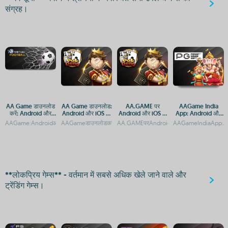
संग्रह।
AA Game डाउनलोड
AA Game डाउनलोड:
AA.GAME पर
AAGame India
करें: Android और
Android और iOS पर
Android और iOS के
App: Android और
iOS के लिए मुफ्त गेमिंग
मुफ्त गेमिंग एप
लिए ऐप्स और APK
iOS पर डाउनलोड करें
AAGame:AndroidऔरiOSपरमुफ्तडाउनलोडऔरप्लेकरेंAAगेम्सएंड्रॉइडऔरiOSपरमुफ्तगेमिंगएप्सAAगेम्
AAGameडाउनलोडकरें:AndroidऔरiOSकेलिएमुफ्तगेमिंगऐप
AA.GAMEपरAndroidऔरiOSकेलिएऐप्सडाउनलो
AAGameIndiaApp:And
ऐप
डाउनलोड करें
**लोकप्रिय गेम्स** - वर्तमान में सबसे अधिक खेले जाने वाले और
ट्रेंडिंग गेम्स।