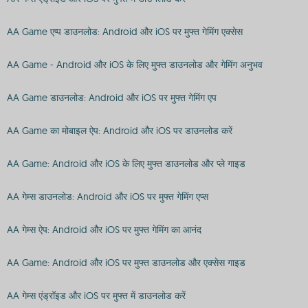
AA Game एप्प डाउनलोड: Android और iOS पर मुफ्त गेमिंग एक्सेस
AA Game - Android और iOS के लिए मुफ्त डाउनलोड और गेमिंग अनुभव
AA Game डाउनलोड: Android और iOS पर मुफ्त गेमिंग एप
AA Game का मोबाइल ऐप: Android और iOS पर डाउनलोड करें
AA Game: Android और iOS के लिए मुफ्त डाउनलोड और प्ले गाइड
AA गेम्स डाउनलोड: Android और iOS पर मुफ्त गेमिंग एप्स
AA गेम्स ऐप: Android और iOS पर मुफ्त गेमिंग का आनंद
AA Game: Android और iOS पर मुफ्त डाउनलोड और एक्सेस गाइड
AA गेम्स एंड्रॉइड और iOS पर मुफ्त में डाउनलोड करें