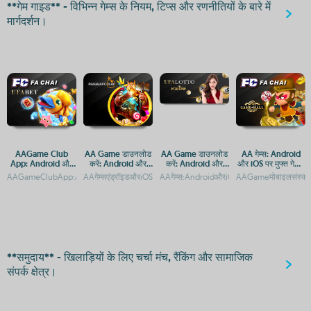
**गेम गाइड** - विभिन्न गेम्स के नियम, टिप्स और रणनीतियों के बारे में
मार्गदर्शन।
AAGame Club
AA Game डाउनलोड
AA Game डाउनलोड
AA गेम्स: Android
App: Android और
करें: Android और
करें: Android और
और iOS पर मुफ्त गेमिंग
iOS पर मुफ्त डाउनलोड
iOS पर मुफ्त गेमिंग एप
iOS के लिए मुफ्त ऐप
का अनुभव
AAGameClubApp:AndroidऔरiOSप्लेटफ़ॉर्मपरडाउनलोडगाइडAAGameClubApp:Androidऔर
AAगेम्सएंड्रॉइडऔरiOSपरमुफ्तमेंडाउनलोडकरनेकेलिएAAGameडाउनलोडकरें
AAगेम्स:AndroidऔरiOSपरमुफ्तगेमिंगकाआनंदAA
AAGameमोबाइलसंस्करणल
एक्सेस
**समुदाय** - खिलाड़ियों के लिए चर्चा मंच, रैंकिंग और सामाजिक
संपर्क क्षेत्र।