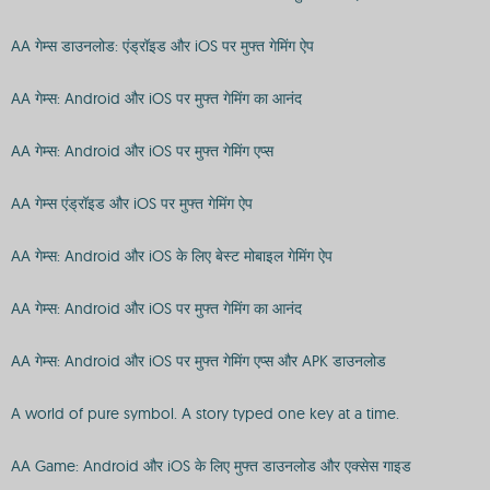
AA गेम्स डाउनलोड: एंड्रॉइड और iOS पर मुफ्त गेमिंग ऐप
AA गेम्स: Android और iOS पर मुफ्त गेमिंग का आनंद
AA गेम्स: Android और iOS पर मुफ्त गेमिंग एप्स
AA गेम्स एंड्रॉइड और iOS पर मुफ्त गेमिंग ऐप
AA गेम्स: Android और iOS के लिए बेस्ट मोबाइल गेमिंग ऐप
AA गेम्स: Android और iOS पर मुफ्त गेमिंग का आनंद
AA गेम्स: Android और iOS पर मुफ्त गेमिंग एप्स और APK डाउनलोड
A world of pure symbol. A story typed one key at a time.
AA Game: Android और iOS के लिए मुफ्त डाउनलोड और एक्सेस गाइड