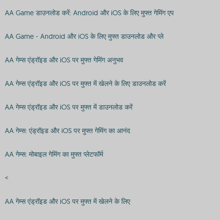
AA Game डाउनलोड करें: Android और iOS के लिए मुफ्त गेमिंग एप
AA Game - Android और iOS के लिए मुफ्त डाउनलोड और प्ले
AA गेम्स एंड्रॉइड और iOS पर मुफ्त गेमिंग अनुभव
AA गेम्स एंड्रॉइड और iOS पर मुफ्त में खेलने के लिए डाउनलोड करें
AA गेम्स एंड्रॉइड और iOS पर मुफ्त में डाउनलोड करें
AA गेम्स: एंड्रॉइड और iOS पर मुफ्त गेमिंग का आनंद
AA गेम्स: मोबाइल गेमिंग का मुफ्त प्लेटफॉर्म
<
AA गेम्स एंड्रॉइड और iOS पर मुफ्त में खेलने के लिए