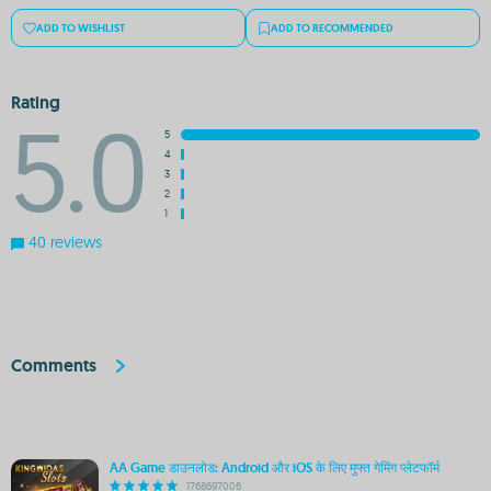
ADD TO WISHLIST
ADD TO RECOMMENDED
Rating
5.0
5
4
3
2
1
40 reviews
Comments
AA Game डाउनलोड: Android और iOS के लिए मुफ्त गेमिंग प्लेटफॉर्म
1768697006