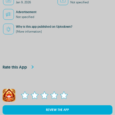
Jan 9, 2026
Not specified
Advertisement
Not specified
Why is this app published on Uptodown?
(More information)
Rate this App
REVIEW THE APP