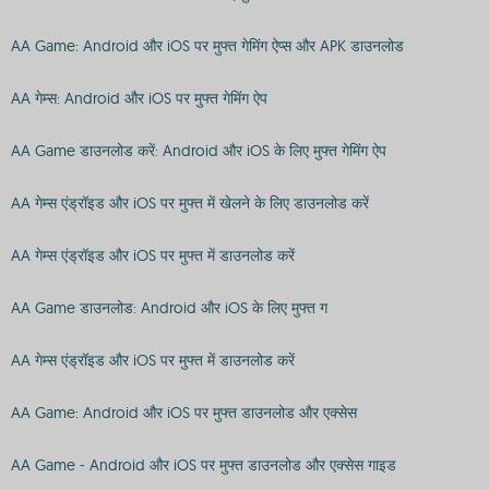
AA Game: Android और iOS पर मुफ्त गेमिंग ऐप्स और APK डाउनलोड
AA गेम्स: Android और iOS पर मुफ्त गेमिंग ऐप
AA Game डाउनलोड करें: Android और iOS के लिए मुफ्त गेमिंग ऐप
AA गेम्स एंड्रॉइड और iOS पर मुफ्त में खेलने के लिए डाउनलोड करें
AA गेम्स एंड्रॉइड और iOS पर मुफ्त में डाउनलोड करें
AA Game डाउनलोड: Android और iOS के लिए मुफ्त ग
AA गेम्स एंड्रॉइड और iOS पर मुफ्त में डाउनलोड करें
AA Game: Android और iOS पर मुफ्त डाउनलोड और एक्सेस
AA Game - Android और iOS पर मुफ्त डाउनलोड और एक्सेस गाइड