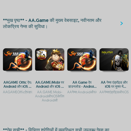
**मुख पृष्ठ** - AA.Game की मुख्य वेबसाइट, नवीनतम और
लोकप्रिय गेम्स की सुविधा।
AAGAME Offic ऐप:
AA.GAME:Mobi पर
AA Game ऐप
AA गेम्स एंड्रॉइड और
Android और iOS पर
Android और iOS के
डाउनलोड - Android
iOS पर मुफ्त में
डाउनलोड करें
लिए मोबाइल गेम्स
और iOS प्लेटफ़ॉर्म पर
डाउनलोड करें
AAGAMEOfficऐपडाउनलोड:AndroidऔरiOSप्लेटफ़ॉर्मगाइडAAGAMEOfficऐप:AndroidऔरAppl
AA.GAME:Mobi-
AAगेम्स:AndroidऔरiOSपरमुफ्तगेमिंगएप्सAAगेम्
AAगेम्सएंड्रॉइडऔरiOSप
डाउनलोड करें
गेमिंग अनुभव
AndroidऔरiOSकेलिएआसानएक्सेसऔरडाउनलोडAA.GAME:Mobiपरगेम्सड
Androidऔ
**गेम सूची** - विभिन्न श्रेणियों में व्यवस्थित सभी उपलब्ध गेम्स का