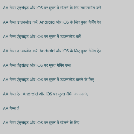
AA गेम्स एंड्रॉइड और iOS पर मुफ्त में खेलने के लिए डाउनलोड करें
AA गेम्स डाउनलोड करें: Android और iOS के लिए मुफ्त गेमिंग ऐप
AA गेम्स एंड्रॉइड और iOS पर मुफ्त में डाउनलोड करें
AA गेम्स डाउनलोड करें: Android और iOS के लिए मुफ्त गेमिंग ऐप
AA गेम्स एंड्रॉइड और iOS पर मुफ्त गेमिंग एप्स
AA गेम्स एंड्रॉइड और iOS पर मुफ्त में डाउनलोड करने के लिए
AA गेम्स ऐप: Android और iOS पर मुफ्त गेमिंग का आनंद
AA गेम्स एं
AA गेम्स एंड्रॉइड और iOS पर मुफ्त में खेलने के लिए