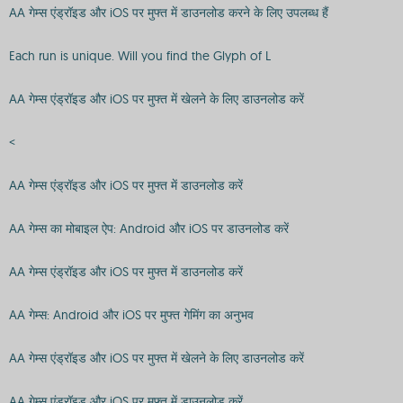
AA गेम्स एंड्रॉइड और iOS पर मुफ्त में डाउनलोड करने के लिए उपलब्ध हैं
Each run is unique. Will you find the Glyph of L
AA गेम्स एंड्रॉइड और iOS पर मुफ्त में खेलने के लिए डाउनलोड करें
<
AA गेम्स एंड्रॉइड और iOS पर मुफ्त में डाउनलोड करें
AA गेम्स का मोबाइल ऐप: Android और iOS पर डाउनलोड करें
AA गेम्स एंड्रॉइड और iOS पर मुफ्त में डाउनलोड करें
AA गेम्स: Android और iOS पर मुफ्त गेमिंग का अनुभव
AA गेम्स एंड्रॉइड और iOS पर मुफ्त में खेलने के लिए डाउनलोड करें
AA गेम्स एंड्रॉइड और iOS पर मुफ्त में डाउनलोड करें