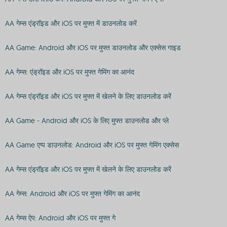
AA गेम्स एंड्रॉइड और iOS पर मुफ्त में डाउनलोड करें
AA Game: Android और iOS पर मुफ्त डाउनलोड और एक्सेस गाइड
AA गेम्स: एंड्रॉइड और iOS पर मुफ्त गेमिंग का आनंद
AA गेम्स एंड्रॉइड और iOS पर मुफ्त में खेलने के लिए डाउनलोड करें
AA Game - Android और iOS के लिए मुफ्त डाउनलोड और प्ले
AA Game एप्प डाउनलोड: Android और iOS पर मुफ्त गेमिंग एक्सेस
AA गेम्स एंड्रॉइड और iOS पर मुफ्त में खेलने के लिए डाउनलोड करें
AA गेम्स: Android और iOS पर मुफ्त गेमिंग का आनंद
AA गेम्स ऐप: Android और iOS पर मुफ्त गे