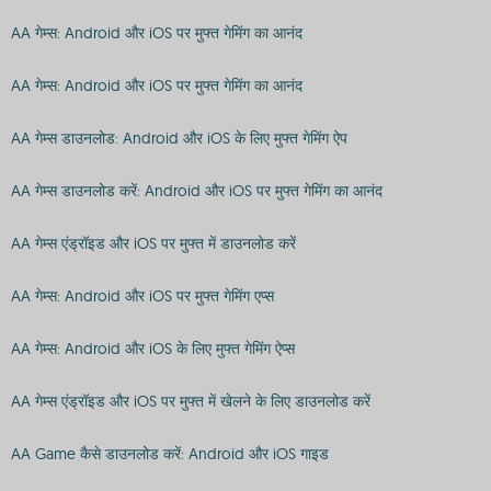
AA गेम्स: Android और iOS पर मुफ्त गेमिंग का आनंद
AA गेम्स: Android और iOS पर मुफ्त गेमिंग का आनंद
AA गेम्स डाउनलोड: Android और iOS के लिए मुफ्त गेमिंग ऐप
AA गेम्स डाउनलोड करें: Android और iOS पर मुफ्त गेमिंग का आनंद
AA गेम्स एंड्रॉइड और iOS पर मुफ्त में डाउनलोड करें
AA गेम्स: Android और iOS पर मुफ्त गेमिंग एप्स
AA गेम्स: Android और iOS के लिए मुफ्त गेमिंग ऐप्स
AA गेम्स एंड्रॉइड और iOS पर मुफ्त में खेलने के लिए डाउनलोड करें
AA Game कैसे डाउनलोड करें: Android और iOS गाइड