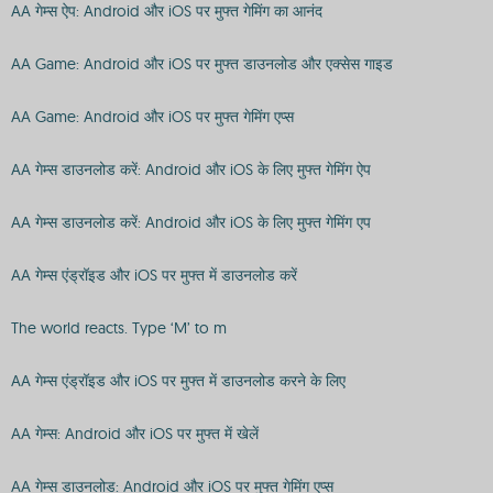
AA गेम्स ऐप: Android और iOS पर मुफ्त गेमिंग का आनंद
AA Game: Android और iOS पर मुफ्त डाउनलोड और एक्सेस गाइड
AA Game: Android और iOS पर मुफ्त गेमिंग एप्स
AA गेम्स डाउनलोड करें: Android और iOS के लिए मुफ्त गेमिंग ऐप
AA गेम्स डाउनलोड करें: Android और iOS के लिए मुफ्त गेमिंग एप
AA गेम्स एंड्रॉइड और iOS पर मुफ्त में डाउनलोड करें
The world reacts. Type ‘M’ to m
AA गेम्स एंड्रॉइड और iOS पर मुफ्त में डाउनलोड करने के लिए
AA गेम्स: Android और iOS पर मुफ्त में खेलें
AA गेम्स डाउनलोड: Android और iOS पर मुफ्त गेमिंग एप्स