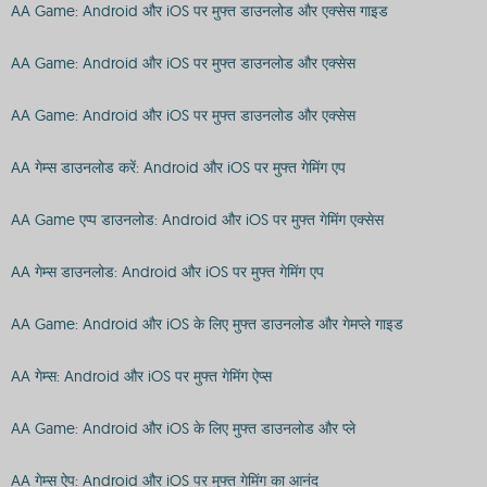
AA Game: Android और iOS पर मुफ्त डाउनलोड और एक्सेस गाइड
AA Game: Android और iOS पर मुफ्त डाउनलोड और एक्सेस
AA Game: Android और iOS पर मुफ्त डाउनलोड और एक्सेस
AA गेम्स डाउनलोड करें: Android और iOS पर मुफ्त गेमिंग एप
AA Game एप्प डाउनलोड: Android और iOS पर मुफ्त गेमिंग एक्सेस
AA गेम्स डाउनलोड: Android और iOS पर मुफ्त गेमिंग एप
AA Game: Android और iOS के लिए मुफ्त डाउनलोड और गेमप्ले गाइड
AA गेम्स: Android और iOS पर मुफ्त गेमिंग ऐप्स
AA Game: Android और iOS के लिए मुफ्त डाउनलोड और प्ले
AA गेम्स ऐप: Android और iOS पर मुफ्त गेमिंग का आनंद