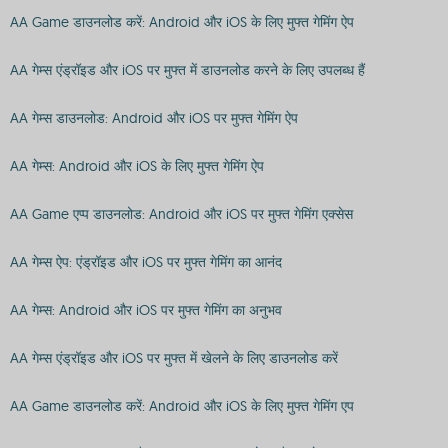
AA Game डाउनलोड करें: Android और iOS के लिए मुफ्त गेमिंग ऐप
AA गेम्स एंड्रॉइड और iOS पर मुफ्त में डाउनलोड करने के लिए उपलब्ध हैं
AA गेम्स डाउनलोड: Android और iOS पर मुफ्त गेमिंग ऐप
AA गेम्स: Android और iOS के लिए मुफ्त गेमिंग ऐप
AA Game एप्प डाउनलोड: Android और iOS पर मुफ्त गेमिंग एक्सेस
AA गेम्स ऐप: एंड्रॉइड और iOS पर मुफ्त गेमिंग का आनंद
AA गेम्स: Android और iOS पर मुफ्त गेमिंग का अनुभव
AA गेम्स एंड्रॉइड और iOS पर मुफ्त में खेलने के लिए डाउनलोड करें
AA Game डाउनलोड करें: Android और iOS के लिए मुफ्त गेमिंग एप