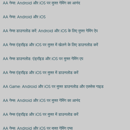
AA गेम्स: Android और iOS पर मुफ्त गेमिंग का आनंद
AA गेम्स: Android और iOS
AA गेम्स डाउनलोड करें: Android और iOS के लिए मुफ्त गेमिंग ऐप
AA गेम्स एंड्रॉइड और iOS पर मुफ्त में खेलने के लिए डाउनलोड करें
AA गेम्स डाउनलोड: एंड्रॉइड और iOS पर मुफ्त गेमिंग एप
AA गेम्स एंड्रॉइड और iOS पर मुफ्त में डाउनलोड करें
AA Game: Android और iOS पर मुफ्त डाउनलोड और एक्सेस गाइड
AA गेम्स: Android और iOS पर मुफ्त गेमिंग का आनंद
AA गेम्स एंड्रॉइड और iOS पर मुफ्त में डाउनलोड करें
AA गेम्स: Android और iOS पर मुफ्त गेमिंग एप्स