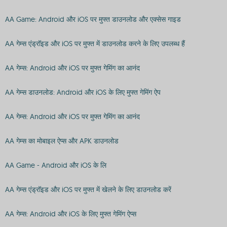
AA Game: Android और iOS पर मुफ्त डाउनलोड और एक्सेस गाइड
AA गेम्स एंड्रॉइड और iOS पर मुफ्त में डाउनलोड करने के लिए उपलब्ध हैं
AA गेम्स: Android और iOS पर मुफ्त गेमिंग का आनंद
AA गेम्स डाउनलोड: Android और iOS के लिए मुफ्त गेमिंग ऐप
AA गेम्स: Android और iOS पर मुफ्त गेमिंग का आनंद
AA गेम्स का मोबाइल ऐप्स और APK डाउनलोड
AA Game - Android और iOS के लि
AA गेम्स एंड्रॉइड और iOS पर मुफ्त में खेलने के लिए डाउनलोड करें
AA गेम्स: Android और iOS के लिए मुफ्त गेमिंग ऐप्स