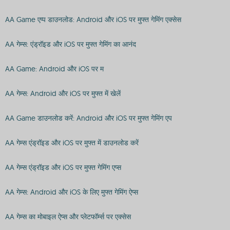
AA Game एप्प डाउनलोड: Android और iOS पर मुफ्त गेमिंग एक्सेस
AA गेम्स: एंड्रॉइड और iOS पर मुफ्त गेमिंग का आनंद
AA Game: Android और iOS पर म
AA गेम्स: Android और iOS पर मुफ्त में खेलें
AA Game डाउनलोड करें: Android और iOS पर मुफ्त गेमिंग एप
AA गेम्स एंड्रॉइड और iOS पर मुफ्त में डाउनलोड करें
AA गेम्स एंड्रॉइड और iOS पर मुफ्त गेमिंग एप्स
AA गेम्स: Android और iOS के लिए मुफ्त गेमिंग ऐप्स
AA गेम्स का मोबाइल ऐप्स और प्लेटफॉर्म्स पर एक्सेस