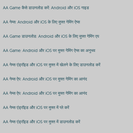
AA Game कैसे डाउनलोड करें: Android और iOS गाइड
AA गेम्स: Android और iOS के लिए मुफ्त गेमिंग ऐप्स
AA Game डाउनलोड: Android और iOS के लिए मुफ्त गेमिंग एप
AA Game: Android और iOS पर मुफ्त गेमिंग ऐप्स का अनुभव
AA गेम्स एंड्रॉइड और iOS पर मुफ्त में खेलने के लिए डाउनलोड करें
AA गेम्स ऐप: Android और iOS पर मुफ्त गेमिंग का आनंद
AA गेम्स ऐप: Android और iOS पर मुफ्त गेमिंग का आनंद
AA गेम्स एंड्रॉइड और iOS पर मुफ्त में प्ले करें
AA गेम्स एंड्रॉइड और iOS पर मुफ्त में डाउनलोड करें