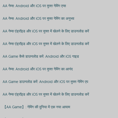
AA गेम्स: Android और iOS पर मुफ्त गेमिंग एप्स
AA गेम्स: Android और iOS पर मुफ्त गेमिंग का अनुभव
AA गेम्स एंड्रॉइड और iOS पर मुफ्त में खेलने के लिए डाउनलोड करें
AA गेम्स एंड्रॉइड और iOS पर मुफ्त में खेलने के लिए डाउनलोड करें
AA Game कैसे डाउनलोड करें: Android और iOS गाइड
AA गेम्स: Android और iOS पर मुफ्त गेमिंग का आनंद
AA Game डाउनलोड करें: Android और iOS पर मुफ्त गेमिंग एप
AA गेम्स एंड्रॉइड और iOS पर मुफ्त में खेलने के लिए डाउनलोड करें
【AA Game】: गेमिंग की दुनिया में एक नया आयाम