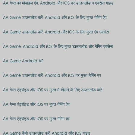
AA गेम्स का मोबाइल ऐप: Android और iOS पर डाउनलोड व एक्सेस गाइड
AA Game डाउनलोड करें: Android और iOS के लिए मुफ्त गेमिंग ऐप
AA Game डाउनलोड करें: Android और iOS के लिए मुफ्त ऐप एक्सेस
AA Game: Android और iOS के लिए मुफ्त डाउनलोड और गेमिंग एक्सेस
AA Game Android AP
AA Game डाउनलोड करें: Android और iOS पर मुफ्त गेमिंग एप
AA गेम्स एंड्रॉइड और iOS पर मुफ्त में खेलने के लिए डाउनलोड करें
AA गेम्स एंड्रॉइड और iOS पर मुफ्त गेमिंग ऐप
AA गेम्स एंड्रॉइड और iOS पर मुफ्त गेमिंग का
AA Game कैसे डाउनलोड करें: Android और iOS गाइड