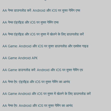
AA गेम्स डाउनलोड करें: Android और iOS पर मुफ्त गेमिंग एप्स
AA गेम्स एंड्रॉइड और iOS पर मुफ्त गेमिंग एप्स
AA गेम्स एंड्रॉइड और iOS पर मुफ्त में खेलने के लिए डाउनलोड करें
AA Game: Android और iOS पर मुफ्त डाउनलोड और एक्सेस गाइड
AA Game Android APK
AA Game डाउनलोड करें: Android और iOS पर मुफ्त गेमिंग एप
AA गेम्स ऐप: एंड्रॉइड और iOS पर मुफ्त गेमिंग का आनंद
AA Game Android और iOS पर मुफ्त में खेलने के लिए डाउनलोड करें
AA गेम्स ऐप: Android और iOS पर मुफ्त गेमिंग का आनंद