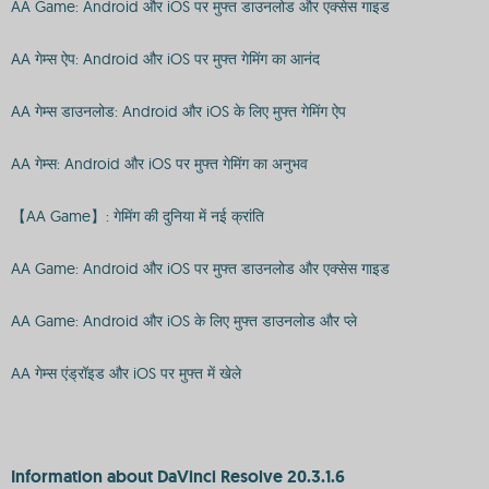
AA Game: Android और iOS पर मुफ्त डाउनलोड और एक्सेस गाइड
AA गेम्स ऐप: Android और iOS पर मुफ्त गेमिंग का आनंद
AA गेम्स डाउनलोड: Android और iOS के लिए मुफ्त गेमिंग ऐप
AA गेम्स: Android और iOS पर मुफ्त गेमिंग का अनुभव
【AA Game】: गेमिंग की दुनिया में नई क्रांति
AA Game: Android और iOS पर मुफ्त डाउनलोड और एक्सेस गाइड
AA Game: Android और iOS के लिए मुफ्त डाउनलोड और प्ले
AA गेम्स एंड्रॉइड और iOS पर मुफ्त में खेले
Information about DaVinci Resolve 20.3.1.6