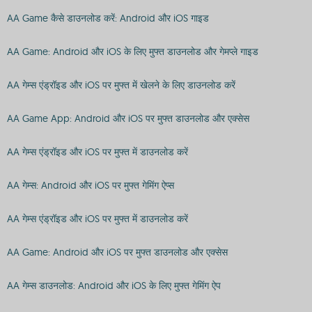
AA Game कैसे डाउनलोड करें: Android और iOS गाइड
AA Game: Android और iOS के लिए मुफ्त डाउनलोड और गेमप्ले गाइड
AA गेम्स एंड्रॉइड और iOS पर मुफ्त में खेलने के लिए डाउनलोड करें
AA Game App: Android और iOS पर मुफ्त डाउनलोड और एक्सेस
AA गेम्स एंड्रॉइड और iOS पर मुफ्त में डाउनलोड करें
AA गेम्स: Android और iOS पर मुफ्त गेमिंग ऐप्स
AA गेम्स एंड्रॉइड और iOS पर मुफ्त में डाउनलोड करें
AA Game: Android और iOS पर मुफ्त डाउनलोड और एक्सेस
AA गेम्स डाउनलोड: Android और iOS के लिए मुफ्त गेमिंग ऐप