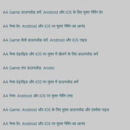
AA Game डाउनलोड करें: Android और iOS के लिए मुफ्त गेमिंग ऐप
AA गेम्स ऐप: Android और iOS पर मुफ्त गेमिंग का आनंद
AA Game कैसे डाउनलोड करें: Android और iOS गाइड
AA गेम्स एंड्रॉइड और iOS पर मुफ्त में खेलने के लिए डाउनलोड करें
AA Game एप्प डाउनलोड: Andro
AA गेम्स एंड्रॉइड और iOS पर मुफ्त में डाउनलोड करें
AA गेम्स: Android और iOS पर मुफ्त गेमिंग एप्स
AA Game: Android और iOS के लिए मुफ्त डाउनलोड और एक्सेस गाइड
AA गेम्स ऐप: Android और iOS पर मुफ्त गेमिंग का आनंद