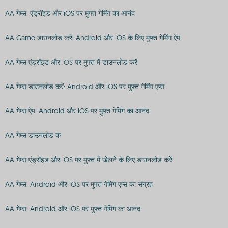
AA गेम्स: एंड्रॉइड और iOS पर मुफ्त गेमिंग का आनंद
AA Game डाउनलोड करें: Android और iOS के लिए मुफ्त गेमिंग ऐप
AA गेम्स एंड्रॉइड और iOS पर मुफ्त में डाउनलोड करें
AA गेम्स डाउनलोड करें: Android और iOS पर मुफ्त गेमिंग एप्स
AA गेम्स ऐप: Android और iOS पर मुफ्त गेमिंग का आनंद
AA गेम्स डाउनलोड क
AA गेम्स एंड्रॉइड और iOS पर मुफ्त में खेलने के लिए डाउनलोड करें
AA गेम्स: Android और iOS पर मुफ्त गेमिंग एप्स का संग्रह
AA गेम्स: Android और iOS पर मुफ्त गेमिंग का आनंद