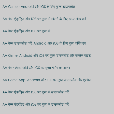
AA Game - Android और iOS के लिए मुफ्त डाउनलोड
AA गेम्स एंड्रॉइड और iOS पर मुफ्त में खेलने के लिए डाउनलोड करें
AA गेम्स एंड्रॉइड और iOS पर मुफ्त मे
AA गेम्स डाउनलोड करें: Android और iOS के लिए मुफ्त गेमिंग ऐप
AA Game: Android और iOS पर मुफ्त डाउनलोड और एक्सेस गाइड
AA गेम्स: Android और iOS पर मुफ्त गेमिंग का आनंद
AA Game App: Android और iOS पर मुफ्त डाउनलोड और एक्सेस
AA गेम्स एंड्रॉइड और iOS पर मुफ्त में डाउनलोड करें
AA गेम्स एंड्रॉइड और iOS पर मुफ्त में डाउनलोड करें