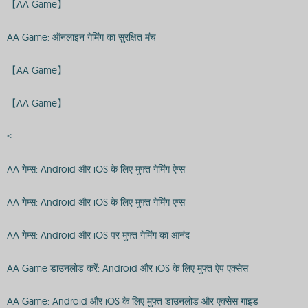
【AA Game】
AA Game: ऑनलाइन गेमिंग का सुरक्षित मंच
【AA Game】
【AA Game】
<
AA गेम्स: Android और iOS के लिए मुफ्त गेमिंग ऐप्स
AA गेम्स: Android और iOS के लिए मुफ्त गेमिंग एप्स
AA गेम्स: Android और iOS पर मुफ्त गेमिंग का आनंद
AA Game डाउनलोड करें: Android और iOS के लिए मुफ्त ऐप एक्सेस
AA Game: Android और iOS के लिए मुफ्त डाउनलोड और एक्सेस गाइड