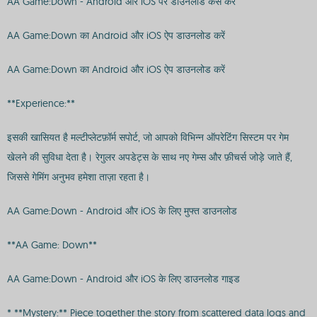
AA Game:Down - Android और iOS पर डाउनलोड कैसे करें
AA Game:Down का Android और iOS ऐप डाउनलोड करें
AA Game:Down का Android और iOS ऐप डाउनलोड करें
**Experience:**
इसकी खासियत है मल्टीप्लेटफ़ॉर्म सपोर्ट, जो आपको विभिन्न ऑपरेटिंग सिस्टम पर गेम
खेलने की सुविधा देता है। रेगुलर अपडेट्स के साथ नए गेम्स और फ़ीचर्स जोड़े जाते हैं,
जिससे गेमिंग अनुभव हमेशा ताज़ा रहता है।
AA Game:Down - Android और iOS के लिए मुफ्त डाउनलोड
**AA Game: Down**
AA Game:Down - Android और iOS के लिए डाउनलोड गाइड
* **Mystery:** Piece together the story from scattered data logs and