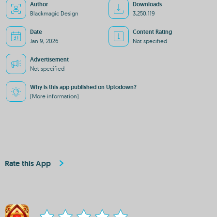
Author
Downloads
Blackmagic Design
3,250,119
Date
Content Rating
Jan 9, 2026
Not specified
Advertisement
Not specified
Why is this app published on Uptodown?
(More information)
Rate this App