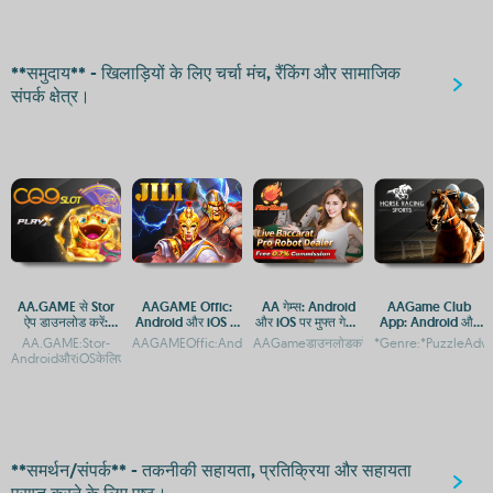
**समुदाय** - खिलाड़ियों के लिए चर्चा मंच, रैंकिंग और सामाजिक
संपर्क क्षेत्र।
AA.GAME से Stor
AAGAME Offic:
AA गेम्स: Android
AAGame Club
ऐप डाउनलोड करें:
Android और iOS के
और iOS पर मुफ्त गेमिंग
App: Android और
Android और iOS के
लिए ऐप डाउनलोड गाइड
का आनंद
iOS पर मुफ्त डाउनलोड
AA.GAME:Stor-
AAGAMEOffic:AndroidऔरiOSकेलिएऐपडाउनलोडगाइडAAGAMEOffic
AAGameडाउनलोडकरें:AndroidऔरiOSकेलिएमुफ्त
*Genre:*PuzzleAdve
लिए गाइड
AndroidऔरiOSकेलिएआधिकारिकऐपडाउनलोडकरेंAA.GAMEपरStorऐपडाउनलोडकरें:Androidऔरi
**समर्थन/संपर्क** - तकनीकी सहायता, प्रतिक्रिया और सहायता