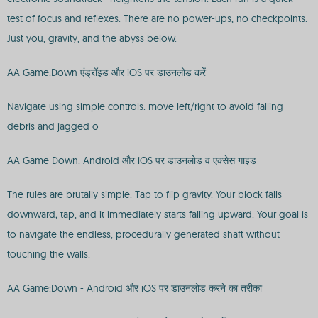
test of focus and reflexes. There are no power-ups, no checkpoints.
Just you, gravity, and the abyss below.
AA Game:Down एंड्रॉइड और iOS पर डाउनलोड करें
Navigate using simple controls: move left/right to avoid falling
debris and jagged o
AA Game Down: Android और iOS पर डाउनलोड व एक्सेस गाइड
The rules are brutally simple: Tap to flip gravity. Your block falls
downward; tap, and it immediately starts falling upward. Your goal is
to navigate the endless, procedurally generated shaft without
touching the walls.
AA Game:Down - Android और iOS पर डाउनलोड करने का तरीका