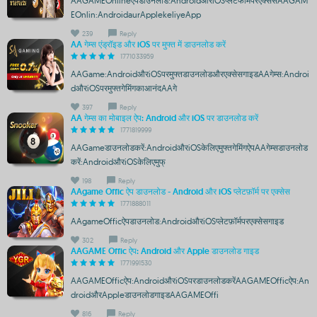
AAGAMEOnlineऐपडाउनलोड:AndroidऔरiOSप्लेटफॉर्मपरएक्सेसAAGAM
EOnlin:AndroidaurApplekeliyeApp
239
Reply
AA गेम्स एंड्रॉइड और iOS पर मुफ्त में डाउनलोड करें
1771033959
AAGame:AndroidऔरiOSपरमुफ्तडाउनलोडऔरएक्सेसगाइडAAगेम्स:Androi
dऔरiOSपरमुफ्तगेमिंगकाआनंदAAगे
397
Reply
AA गेम्स का मोबाइल ऐप: Android और iOS पर डाउनलोड करें
1771819999
AAGameडाउनलोडकरें:AndroidऔरiOSकेलिएमुफ्तगेमिंगऐपAAगेम्सडाउनलोड
करें:AndroidऔरiOSकेलिएमुफ्
198
Reply
AAgame Offic ऐप डाउनलोड - Android और iOS प्लेटफ़ॉर्म पर एक्सेस
1771888011
AAgameOfficऐपडाउनलोड:AndroidऔरiOSप्लेटफ़ॉर्मपरएक्सेसगाइड
302
Reply
AAGAME Offic ऐप: Android और Apple डाउनलोड गाइड
1771991530
AAGAMEOfficऐप:AndroidऔरiOSपरडाउनलोडकरेंAAGAMEOfficऐप:An
droidऔरAppleडाउनलोडगाइडAAGAMEOffi
816
Reply