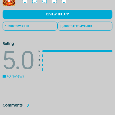
REVIEW THE APP
ADD TO WISHLIST
ADD TO RECOMMENDED
Rating
5.0
5
4
3
2
1
40 reviews
Comments