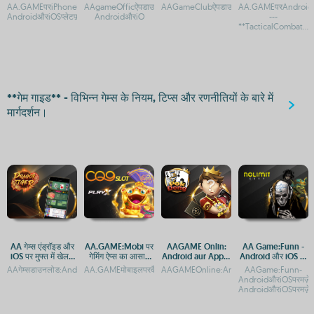
Impact डाउनलोड और
और iOS प्लेटफ़ॉर्म पर
iOS पर डाउनलोड करें
और iOS प्लेटफ़ॉर्म पर
AA.GAMEपरiPhoneकेलिएGenshinImpactAPKडाउनलोडकरेंAA.GAME:iPhoऐपडाउनलोड-
AAgameOfficऐपडाउनलोड:AndroidऔरiOSप्लेटफ़ॉर्मपरएक्सेसगाइडAA
AAGameClubऐपडाउनलोड:AndroidऔरiOSप्लेटफ
AA.GAMEपरAndroidऔर
प्ले करें
एक्सेस
एक्सेस गाइड
AndroidऔरiOSप्लेटफ़
AndroidऔरiO
---
**TacticalCombat:**
timepartybattl
**गेम गाइड** - विभिन्न गेम्स के नियम, टिप्स और रणनीतियों के बारे में
मार्गदर्शन।
AA गेम्स एंड्रॉइड और
AA.GAME:Mobi पर
AAGAME Onlin:
AA Game:Funn -
iOS पर मुफ्त में खेलने
गेमिंग ऐप्स का आसान
Android aur Apple
Android और iOS पर
के लिए डाउनलोड करें
एक्सेस | Android और
ke liye App aur
मज़ेदार गेमिंग अनुभव
AAगेम्सडाउनलोड:AndroidऔरiOSकेलिएमुफ्तगेमिंगऐपAAGameडाउनलोडकरें:AndroidऔरiOSकेलिएम
AA.GAMEमोबाइलपरकैसेएक्सेसकरें:AndroidऔरiOSऐपडाउनलोडगाइडAA.
AAGAMEOnline:AndroidऔरAppleपरऐप्सऔर
AAGame:Funn-
iOS डाउनलोड
APK Access
AndroidऔरiOSपरमज़ेद
AndroidऔरiOSपरमज़ेदा