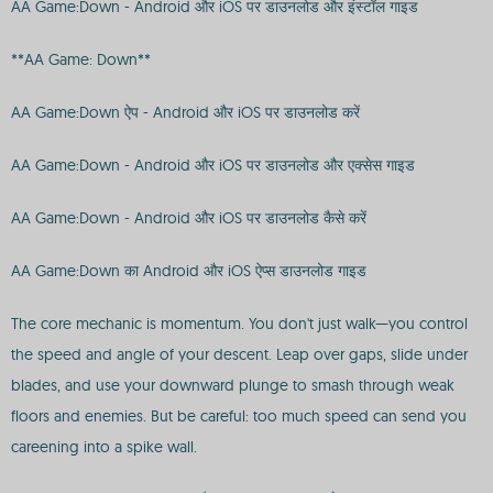
AA Game:Down - Android और iOS पर डाउनलोड और इंस्टॉल गाइड
**AA Game: Down**
AA Game:Down ऐप - Android और iOS पर डाउनलोड करें
AA Game:Down - Android और iOS पर डाउनलोड और एक्सेस गाइड
AA Game:Down - Android और iOS पर डाउनलोड कैसे करें
AA Game:Down का Android और iOS ऐप्स डाउनलोड गाइड
The core mechanic is momentum. You don't just walk—you control
the speed and angle of your descent. Leap over gaps, slide under
blades, and use your downward plunge to smash through weak
floors and enemies. But be careful: too much speed can send you
careening into a spike wall.