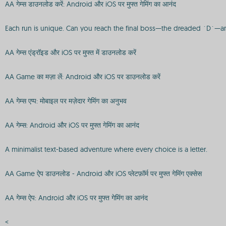
AA गेम्स डाउनलोड करें: Android और iOS पर मुफ्त गेमिंग का आनंद
Each run is unique. Can you reach the final boss—the dreaded `D`
AA गेम्स एंड्रॉइड और iOS पर मुफ्त में डाउनलोड करें
AA Game का मज़ा लें: Android और iOS पर डाउनलोड करें
AA गेम्स एप्प: मोबाइल पर मज़ेदार गेमिंग का अनुभव
AA गेम्स: Android और iOS पर मुफ्त गेमिंग का आनंद
A minimalist text-based adventure where every choice is a letter.
AA Game ऐप डाउनलोड - Android और iOS प्लेटफ़ॉर्म पर मुफ्त गेमिंग एक्सेस
AA गेम्स ऐप: Android और iOS पर मुफ्त गेमिंग का आनंद
<