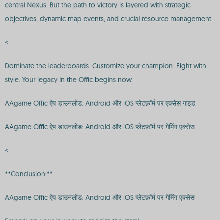
central Nexus. But the path to victory is layered with strategic
objectives, dynamic map events, and crucial resource management.
<
Dominate the leaderboards. Customize your champion. Fight with
style. Your legacy in the Offic begins now.
AAgame Offic ऐप डाउनलोड: Android और iOS प्लेटफ़ॉर्म पर एक्सेस गाइड
AAgame Offic ऐप डाउनलोड: Android और iOS प्लेटफ़ॉर्म पर गेमिंग एक्सेस
<
**Conclusion:**
AAgame Offic ऐप डाउनलोड: Android और iOS प्लेटफ़ॉर्म पर गेमिंग एक्सेस