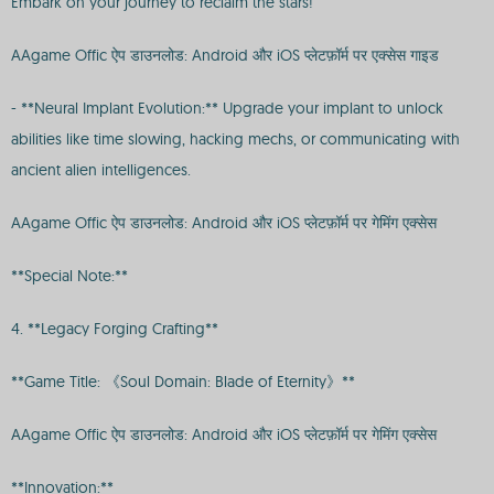
Embark on your journey to reclaim the stars!
AAgame Offic ऐप डाउनलोड: Android और iOS प्लेटफ़ॉर्म पर एक्सेस गाइड
- **Neural Implant Evolution:** Upgrade your implant to unlock
abilities like time slowing, hacking mechs, or communicating with
ancient alien intelligences.
AAgame Offic ऐप डाउनलोड: Android और iOS प्लेटफ़ॉर्म पर गेमिंग एक्सेस
**Special Note:**
4. **Legacy Forging Crafting**
**Game Title: 《Soul Domain: Blade of Eternity》**
AAgame Offic ऐप डाउनलोड: Android और iOS प्लेटफ़ॉर्म पर गेमिंग एक्सेस
**Innovation:**