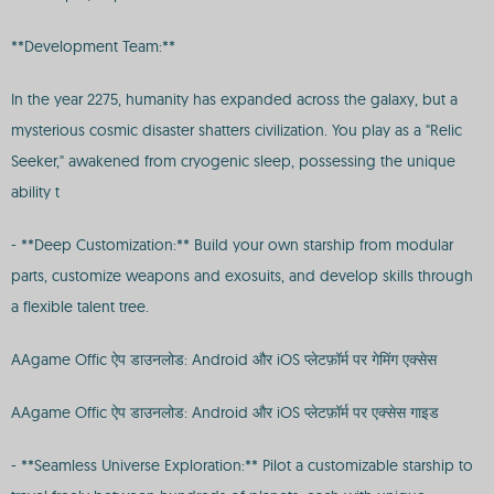
**Development Team:**
In the year 2275, humanity has expanded across the galaxy, but a
mysterious cosmic disaster shatters civilization. You play as a "Relic
Seeker," awakened from cryogenic sleep, possessing the unique
ability t
- **Deep Customization:** Build your own starship from modular
parts, customize weapons and exosuits, and develop skills through
a flexible talent tree.
AAgame Offic ऐप डाउनलोड: Android और iOS प्लेटफ़ॉर्म पर गेमिंग एक्सेस
AAgame Offic ऐप डाउनलोड: Android और iOS प्लेटफ़ॉर्म पर एक्सेस गाइड
- **Seamless Universe Exploration:** Pilot a customizable starship to