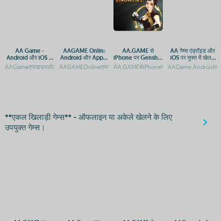
AA Game -
AAGAME Onlin:
AA.GAME से
AA गेम्स एंड्रॉइड और
Android और iOS के
Android और Apple
iPhone पर Genshin
iOS पर मुफ्त में खेलने
लिए मुफ्त डाउनलोड
प्लेटफ़ॉर्म पर एक्सेस और
Impact APK
के लिए डाउनलोड करें
AAGameएप्पडाउनलोड:AndroidऔरiOSपरमुफ्तगेमिंगएक्सेसAAगेम्सएंड्रॉइडऔरiOSपरमुफ्तमेंडाउनल
AAGAMEOnlineएप्पडाउनलोड:AndroidऔरiOSप्लेटफ़ॉर्मगाइडAAGAM
AA.GAMEसेiPhoneपरGenshinImpactडाउनल
AAGame:AndroidऔरiO
और गेमिंग अनुभव
ऐप डाउनलोड गाइड
डाउनलोड और इंस्टॉल
गाइड
**एकल खिलाड़ी गेम्स** - ऑफलाइन या अकेले खेलने के लिए
उपयुक्त गेम्स।