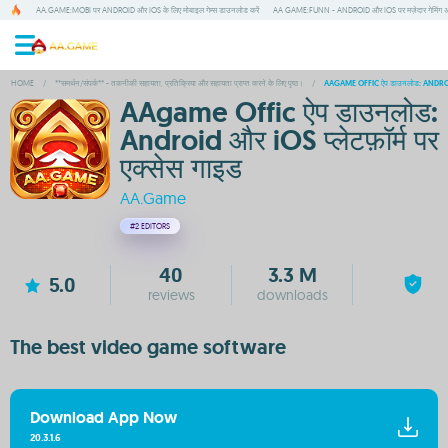
AA.GAME:MOBI पर ANDROID और IOS के लिए मोबाइल गेम्स डाउनलोड करें
AA GAME:FUNN - ANDROID और IOS पर मज़ेदार गेमिंग 
HOME
/
**समर्थन/संपर्क** - तकनीकी सहायता, प्रतिक्रिया और सहायता प्राप्त करने के लिए पृष्ठ।
/
AAGAME OFFIC ऐप डाउनलोड: ANDROID और
AAgame Offic ऐप डाउनलोड:
Android और iOS प्लेटफ़ॉर्म पर
एक्सेस गाइड
AA.Game
#2
EDITORS
40
3.3 M
5.0
reviews
downloads
The best video game software
Download App Now
20.3.1.6