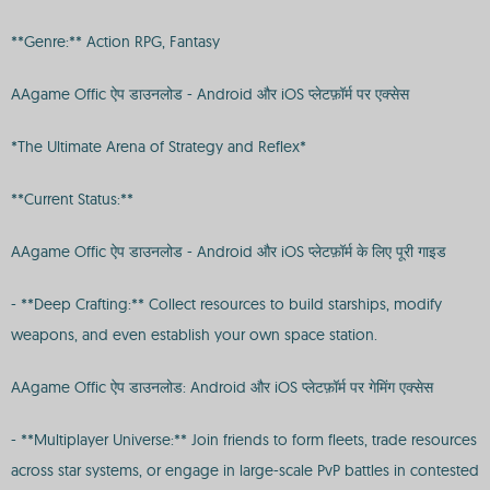
**Genre:** Action RPG, Fantasy
AAgame Offic ऐप डाउनलोड - Android और iOS प्लेटफ़ॉर्म पर एक्सेस
*The Ultimate Arena of Strategy and Reflex*
**Current Status:**
AAgame Offic ऐप डाउनलोड - Android और iOS प्लेटफ़ॉर्म के लिए पूरी गाइड
- **Deep Crafting:** Collect resources to build starships, modify
weapons, and even establish your own space station.
AAgame Offic ऐप डाउनलोड: Android और iOS प्लेटफ़ॉर्म पर गेमिंग एक्सेस
- **Multiplayer Universe:** Join friends to form fleets, trade resources
across star systems, or engage in large-scale PvP battles in contested