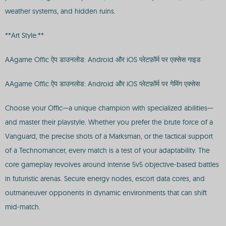
weather systems, and hidden ruins.
**Art Style:**
AAgame Offic ऐप डाउनलोड: Android और iOS प्लेटफ़ॉर्म पर एक्सेस गाइड
AAgame Offic ऐप डाउनलोड: Android और iOS प्लेटफ़ॉर्म पर गेमिंग एक्सेस
Choose your Offic—a unique champion with specialized abilities—
and master their playstyle. Whether you prefer the brute force of a
Vanguard, the precise shots of a Marksman, or the tactical support
of a Technomancer, every match is a test of your adaptability. The
core gameplay revolves around intense 5v5 objective-based battles
in futuristic arenas. Secure energy nodes, escort data cores, and
outmaneuver opponents in dynamic environments that can shift
mid-match.