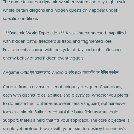
The game features a dynamic weather system and day-night cycle,
where certain dragons and hidden quests only appear under
specific conditions.
- **Dynamic World Exploration:** A vast interconnected map filled
with hidden paths, treacherous traps, and fragmented lore.
Environments change with the cycle of day and night, affecting
enemy behavior and hidden event triggers.
AAgame Offic ऐप डाउनलोड: Android और iOS प्लेटफ़ॉर्म पर गेमिंग एक्सेस
Choose from a diverse roster of uniquely designed Champions,
each with distinct roles, abilities, and playstyles. Whether you prefer
to dominate the front lines as a relentless Vanguard, outmaneuver
foes as a nimble Striker, or control the battlefield as a strategic
Support, there's a hero that fits your approach. The core objective is
simple yet profound: work with your team to destroy the enemy's