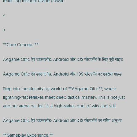
reflecting residual divine power.
<
<
**Core Concept:**
AAgame Offic ऐप डाउनलोड: Android और iOS प्लेटफ़ॉर्म के लिए पूरी गाइड
AAgame Offic ऐप डाउनलोड: Android और iOS प्लेटफ़ॉर्म पर एक्सेस गाइड
Step into the electrifying world of **AAgame Offic**, where
lightning-fast reflexes meet deep tactical mastery. This is not just
another arena battler; it's a high-stakes duel of wits and skill.
AAgame Offic ऐप डाउनलोड: Android और iOS प्लेटफ़ॉर्म पर गेमिंग अनुभव
**Gameplay Experience:**