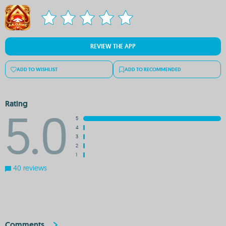
REVIEW THE APP
ADD TO WISHLIST
ADD TO RECOMMENDED
Rating
5.0
5
4
3
2
1
40 reviews
Comments