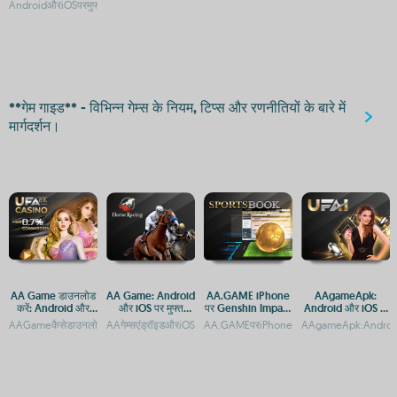
गाइड
करने का तरीका
एक्सेस
APK
AndroidऔरiOSपरमुफ्तडाउनलोडऔरएक्सेसगाइडAAगेम्सएंड्रॉइडऔरiOSपरमुफ्तमेंडाउनलोडकरनेके
**गेम गाइड** - विभिन्न गेम्स के नियम, टिप्स और रणनीतियों के बारे में
मार्गदर्शन।
AA Game डाउनलोड
AA Game: Android
AA.GAME iPhone
AAgameApk:
करें: Android और
और iOS पर मुफ्त
पर Genshin Impact
Android और iOS के
iOS के लिए मुफ्त गेमिंग
डाउनलोड और एक्सेस
APK डाउनलोड और
लिए मुफ्त गेम डाउनलोड
AAGameकैसेडाउनलोडकरें:AndroidऔरiOSगाइडAAGameकैसेडाउनलोडकरें:AndroidऔरiOSगाइडA
AAगेम्सएंड्रॉइडऔरiOSपरमुफ्तमेंडाउनलोडकरेंAAगेम्स:AndroidऔरiOSपरमुफ्
AA.GAMEपरiPhoneकेलिएAPKडाउनलोडऔरइंस्
AAgameApk:Androidऔ
एप
गाइड
गेमिंग गाइड