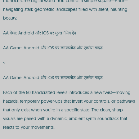
monochrome digital world. You control a simple square—Andr—
navigating stark geometric landscapes filled with silent, haunting
beauty.
AA गेम्स: Android और iOS पर मुफ्त गेमिंग ऐप
AA Game: Android और iOS पर डाउनलोड और एक्सेस गाइड
<
AA Game: Android और iOS पर डाउनलोड और एक्सेस गाइड
Each of the 50 handcrafted levels introduces a new twist—moving
hazards, temporary power-ups that invert your controls, or pathways
that only exist when you’re in a specific state. The clean, sharp
visuals are paired with a dynamic, ambient synth soundtrack that
reacts to your movements.