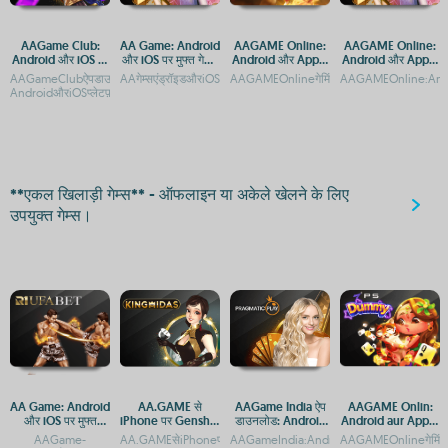
AAGame Club:
AA Game: Android
AAGAME Online:
AAGAME Online:
Android और iOS पर
और iOS पर मुफ्त गेमिंग
Android और Apple
Android और Apple
मुफ्त गेमिंग ऐप
एप्स
के लिए एक्सेस गाइड
के लिए APP और APK
AAGameClubऐपडाउनलोड-
AAगेम्सएंड्रॉइडऔरiOSपरमुफ्तगेमिंगकाआनंदAAGame:AndroidऔरiOSकेलि
AAGAMEOnlineगेमिंगप्लेटफॉर्म:Androidऔर
AAGAMEOnline:Andro
एक्सेस
AndroidऔरiOSप्लेटफ़ॉर्मपरएक्सेसAAGameClubAppAPKDownloadforAndroid&iO
**एकल खिलाड़ी गेम्स** - ऑफलाइन या अकेले खेलने के लिए
उपयुक्त गेम्स।
AA Game: Android
AA.GAME से
AAGame India ऐप
AAGAME Onlin:
और iOS पर मुफ्त
iPhone पर Genshin
डाउनलोड: Android
Android aur Apple
डाउनलोड और एक्सेस
Impact डाउनलोड
और iOS प्लेटफॉर्म पर
ke liye App aur
AAGame-
AA.GAMEसेiPhoneपरGenshinImpactAPKडाउनलोडऔरइंस्टॉलगाइड
AAGameIndia:AndroidऔरiOSपरडाउनलोडकरें
AAGAMEOnlineगेमिंगप