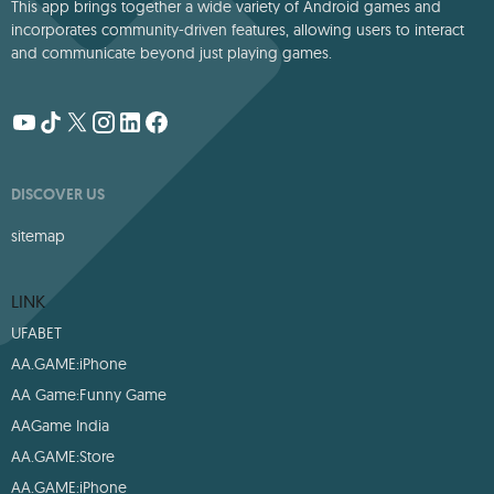
This app brings together a wide variety of Android games and
incorporates community-driven features, allowing users to interact
and communicate beyond just playing games.
DISCOVER US
sitemap
LINK
UFABET
AA.GAME:iPhone
AA Game:Funny Game
AAGame India
AA.GAME:Store
AA.GAME:iPhone