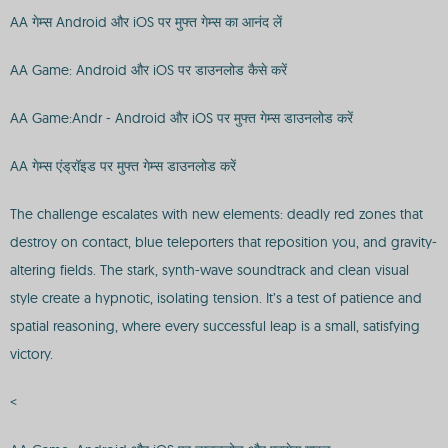
AA गेम्स Android और iOS पर मुफ्त गेम्स का आनंद लें
AA Game: Android और iOS पर डाउनलोड कैसे करें
AA Game:Andr - Android और iOS पर मुफ्त गेम्स डाउनलोड करें
AA गेम्स एंड्रॉइड पर मुफ्त गेम्स डाउनलोड करें
The challenge escalates with new elements: deadly red zones that
destroy on contact, blue teleporters that reposition you, and gravity-
altering fields. The stark, synth-wave soundtrack and clean visual
style create a hypnotic, isolating tension. It’s a test of patience and
spatial reasoning, where every successful leap is a small, satisfying
victory.
<