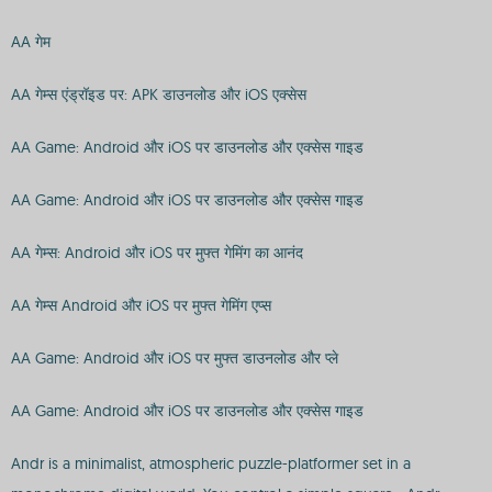
AA गेम
AA गेम्स एंड्रॉइड पर: APK डाउनलोड और iOS एक्सेस
AA Game: Android और iOS पर डाउनलोड और एक्सेस गाइड
AA Game: Android और iOS पर डाउनलोड और एक्सेस गाइड
AA गेम्स: Android और iOS पर मुफ्त गेमिंग का आनंद
AA गेम्स Android और iOS पर मुफ्त गेमिंग एप्स
AA Game: Android और iOS पर मुफ्त डाउनलोड और प्ले
AA Game: Android और iOS पर डाउनलोड और एक्सेस गाइड
Andr is a minimalist, atmospheric puzzle-platformer set in a