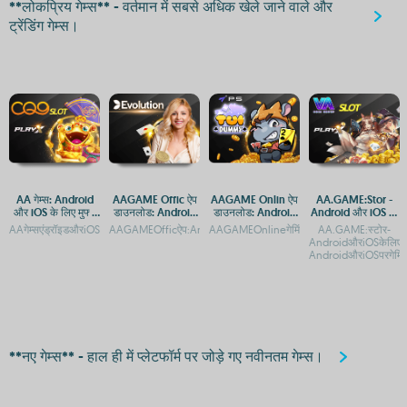
**लोकप्रिय गेम्स** - वर्तमान में सबसे अधिक खेले जाने वाले और
ट्रेंडिंग गेम्स।
AA गेम्स: Android
AAGAME Offic ऐप
AAGAME Onlin ऐप
AA.GAME:Stor -
और iOS के लिए मुफ्त
डाउनलोड: Android
डाउनलोड: Android
Android और iOS पर
गेमिंग ऐप्स
और iOS प्लेटफ़ॉर्म
और iOS प्लेटफ़ॉर्म
मुफ्त में डाउनलोड करें
AAगेम्सएंड्रॉइडऔरiOSपरमुफ्तगेमिंगअनुभवAAगेम्स:AndroidऔरiOSपरमुफ्तगेमिंगऐप्सAAGameApp
AAGAMEOfficऐप:AndroidऔरAppleपरडाउनलोडकरें
AAGAMEOnlineगेमिंगप्लेटफॉर्म:Androidऔर
AA.GAME:स्टोर-
गाइड
गाइड
AndroidऔरiOSकेलिएऐ
AndroidऔरiOSपरगेमिं
**नए गेम्स** - हाल ही में प्लेटफॉर्म पर जोड़े गए नवीनतम गेम्स।