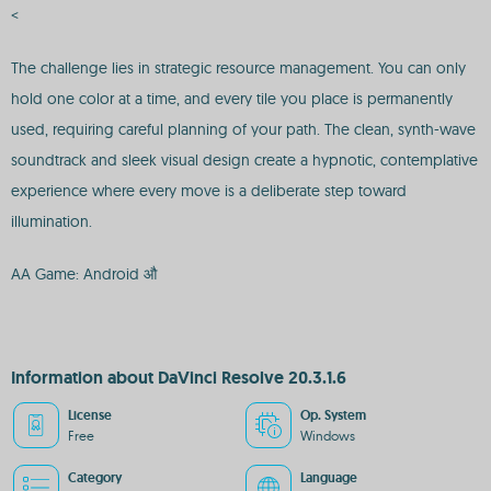
<
The challenge lies in strategic resource management. You can only
hold one color at a time, and every tile you place is permanently
used, requiring careful planning of your path. The clean, synth-wave
soundtrack and sleek visual design create a hypnotic, contemplative
experience where every move is a deliberate step toward
illumination.
AA Game: Android औ
Information about DaVinci Resolve 20.3.1.6
License
Op. System
Free
Windows
Category
Language