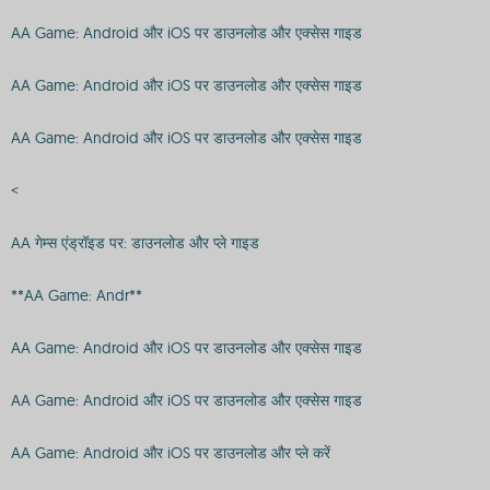
AA Game: Android और iOS पर डाउनलोड और एक्सेस गाइड
AA Game: Android और iOS पर डाउनलोड और एक्सेस गाइड
AA Game: Android और iOS पर डाउनलोड और एक्सेस गाइड
<
AA गेम्स एंड्रॉइड पर: डाउनलोड और प्ले गाइड
**AA Game: Andr**
AA Game: Android और iOS पर डाउनलोड और एक्सेस गाइड
AA Game: Android और iOS पर डाउनलोड और एक्सेस गाइड
AA Game: Android और iOS पर डाउनलोड और प्ले करें