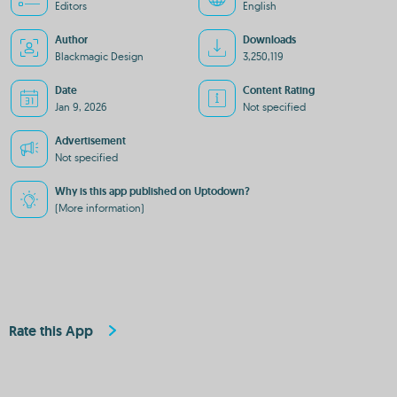
Editors
English
Author
Downloads
Blackmagic Design
3,250,119
Date
Content Rating
Jan 9, 2026
Not specified
Advertisement
Not specified
Why is this app published on Uptodown?
(More information)
Rate this App