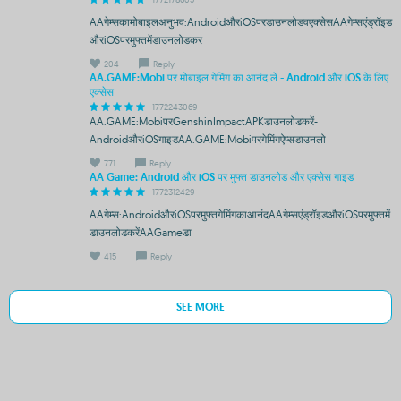
AAगेम्सकामोबाइलअनुभव:AndroidऔरiOSपरडाउनलोडवएक्सेसAAगेम्सएंड्रॉइड
औरiOSपरमुफ्तमेंडाउनलोडकर
204
Reply
AA.GAME:Mobi पर मोबाइल गेमिंग का आनंद लें - Android और iOS के लिए
एक्सेस
1772243069
AA.GAME:MobiपरGenshinImpactAPKडाउनलोडकरें-
AndroidऔरiOSगाइडAA.GAME:Mobiपरगेमिंगऐप्सडाउनलो
771
Reply
AA Game: Android और iOS पर मुफ्त डाउनलोड और एक्सेस गाइड
1772312429
AAगेम्स:AndroidऔरiOSपरमुफ्तगेमिंगकाआनंदAAगेम्सएंड्रॉइडऔरiOSपरमुफ्तमें
डाउनलोडकरेंAAGameडा
415
Reply
SEE MORE