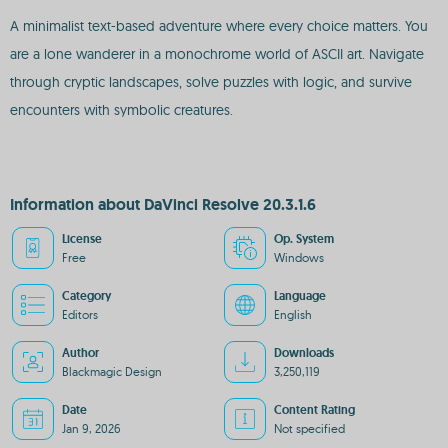
A minimalist text-based adventure where every choice matters. You
are a lone wanderer in a monochrome world of ASCII art. Navigate
through cryptic landscapes, solve puzzles with logic, and survive
encounters with symbolic creatures.
Information about DaVinci Resolve 20.3.1.6
License
Op. System
Free
Windows
Category
Language
Editors
English
Author
Downloads
Blackmagic Design
3,250,119
Date
Content Rating
Jan 9, 2026
Not specified