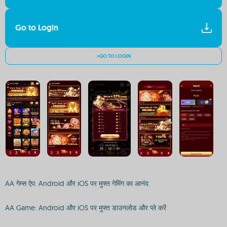
Go to Login
>GO TO LOGIN
AA गेम्स ऐप: Android और iOS पर मुफ्त गेमिंग का आनंद
AA Game: Android और iOS पर मुफ्त डाउनलोड और प्ले करें