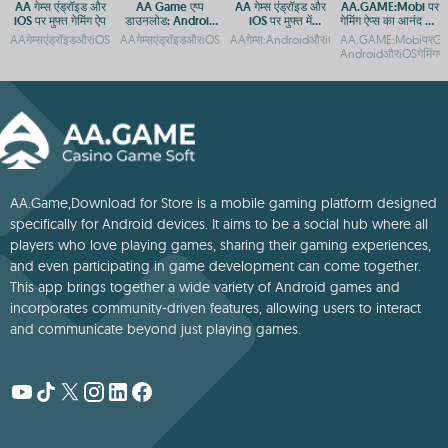
AA गेम्स एंड्रॉइड और
AA Game एप्प
AA गेम्स एंड्रॉइड और
AA.GAME:Mobi पर
iOS पर मुफ्त गेमिंग ऐप
डाउनलोड: Android
iOS पर मुफ्त में
गेमिंग ऐप्स का आनंद लें -
और iOS पर मुफ्त गेमिंग
डाउनलोड करें
Android और iOS
AAगेम्सएंड्रॉइडऔरiOSपरमुफ्तगेमिंगअनुभवAAगेम्सएंड्रॉइडऔरiOSपरमुफ्तमेंखेलनेकेलिएडाउनलोडकरे
AAगेम्सएंड्रॉइडऔरiOSपरमुफ्तमेंडाउनलोडकरेंAAगेम्स:AndroidऔरiOSपरम
AAगेम्स:AndroidऔरiOSपरमुफ्तगेमिंगकाआनंदAAग
AA.GAME:MobiपरGen
डिवाइस के लिए एक्सेस
AndroidऔरiOSगेमिंगप
AA.Game,Download for Store is a mobile gaming platform designed
specifically for Android devices. It aims to be a social hub where all
players who love playing games, sharing their gaming experiences,
and even participating in game development can come together.
This app brings together a wide variety of Android games and
incorporates community-driven features, allowing users to interact
and communicate beyond just playing games.