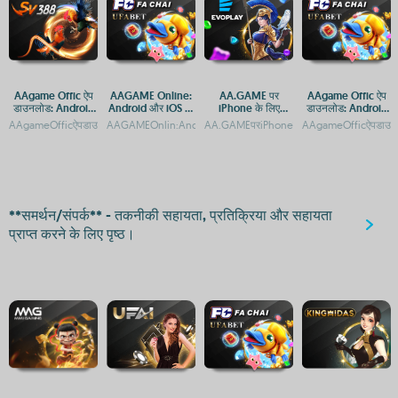
AAgame Offic ऐप
AAGAME Online:
AA.GAME पर
AAgame Offic ऐप
डाउनलोड: Android
Android और iOS पर
iPhone के लिए
डाउनलोड: Android
और iOS प्लेटफ़ॉर्म पर
मुफ्त डाउनलोड और
Android ऐप्स कैसे
और iOS प्लेटफ़ॉर्म पर
AAgameOfficऐपडाउनलोड:AndroidऔरiOSप्लेटफ़ॉर्मपरगेमिंगएक्सेसAAgameOfficऐपडाउनलोड:
AAGAMEOnlin:AndroidaurApplekeliyeAppaurAPKDownloadAA
AA.GAMEपरiPhoneकेलिएGenshinImpactAPK
AAgameOfficऐपडाउनलो
एक्सेस गाइड
एक्सेस
डाउनलोड करें
एक्सेस गाइड
**समर्थन/संपर्क** - तकनीकी सहायता, प्रतिक्रिया और सहायता
प्राप्त करने के लिए पृष्ठ।