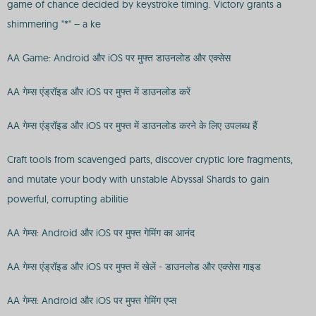
game of chance decided by keystroke timing. Victory grants a
shimmering "*" – a ke
AA Game: Android और iOS पर मुफ्त डाउनलोड और एक्सेस
AA गेम्स एंड्रॉइड और iOS पर मुफ्त में डाउनलोड करें
AA गेम्स एंड्रॉइड और iOS पर मुफ्त में डाउनलोड करने के लिए उपलब्ध हैं
Craft tools from scavenged parts, discover cryptic lore fragments,
and mutate your body with unstable Abyssal Shards to gain
powerful, corrupting abilitie
AA गेम्स: Android और iOS पर मुफ्त गेमिंग का आनंद
AA गेम्स एंड्रॉइड और iOS पर मुफ्त में खेलें - डाउनलोड और एक्सेस गाइड
AA गेम्स: Android और iOS पर मुफ्त गेमिंग एप्स