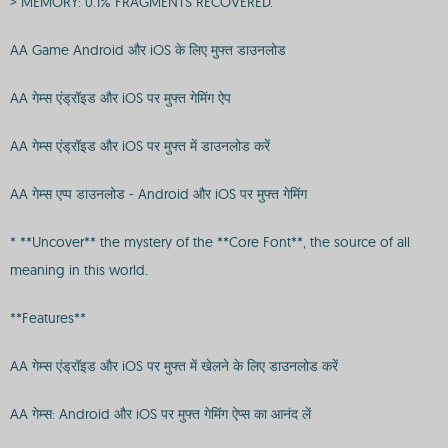
> MEMORY: 0.1% FRAGMENTS RECOVERED.
AA Game Android और iOS के लिए मुफ्त डाउनलोड
AA गेम्स एंड्रॉइड और iOS पर मुफ्त गेमिंग ऐप
AA गेम्स एंड्रॉइड और iOS पर मुफ्त में डाउनलोड करें
AA गेम्स एप्प डाउनलोड - Android और iOS पर मुफ्त गेमिंग
* **Uncover** the mystery of the **Core Font**, the source of all
meaning in this world.
**Features**
AA गेम्स एंड्रॉइड और iOS पर मुफ्त में खेलने के लिए डाउनलोड करें
AA गेम्स: Android और iOS पर मुफ्त गेमिंग ऐप्स का आनंद लें