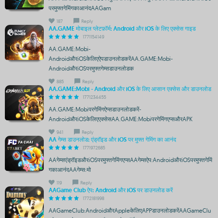
परमुफ्तगेमिंगकाआनंदAAGam
187
Reply
AA.GAME मोबाइल प्लेटफ़ॉर्म: Android और iOS के लिए एक्सेस गाइड
1771154149
AA.GAME:Mobi-
AndroidऔरiOSकेलिएऐपडाउनलोडकरेंAA.GAME:Mobi-
AndroidऔरiOSपरमुफ्तगेम्सडाउनलोडक
885
Reply
AA.GAME:Mobi - Android और iOS के लिए आसान एक्सेस और डाउनलोड
1771234455
AA.GAME:Mobiपरगेमिंगऐप्सडाउनलोडकरें-
AndroidऔरiOSकेलिएएक्सेसAA.GAME:Mobiपरगेमिंगएप्सऔरAPK
941
Reply
AA गेम्स डाउनलोड: एंड्रॉइड और iOS पर मुफ्त गेमिंग का आनंद
1771972685
AAगेम्सएंड्रॉइडऔरiOSपरमुफ्तगेमिंगएप्सAAगेम्सऐप:AndroidऔरiOSपरमुफ्तगेमिं
गकाआनंदAAगेम्स:मो
119
Reply
AAGame Club ऐप: Android और iOS पर डाउनलोड करें
1772181998
AAGameClub:AndroidऔरAppleकेलिएAPPडाउनलोडकरेंAAGameClu