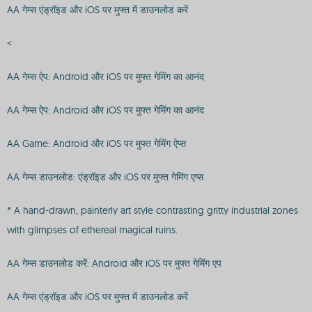
AA गेम्स एंड्रॉइड और iOS पर मुफ्त में डाउनलोड करें
<
AA गेम्स ऐप: Android और iOS पर मुफ्त गेमिंग का आनंद
AA गेम्स ऐप: Android और iOS पर मुफ्त गेमिंग का आनंद
AA Game: Android और iOS पर मुफ्त गेमिंग ऐप्स
AA गेम्स डाउनलोड: एंड्रॉइड और iOS पर मुफ्त गेमिंग एप्स
* A hand-drawn, painterly art style contrasting gritty industrial zones
with glimpses of ethereal magical ruins.
AA गेम्स डाउनलोड करें: Android और iOS पर मुफ्त गेमिंग एप
AA गेम्स एंड्रॉइड और iOS पर मुफ्त में डाउनलोड करें