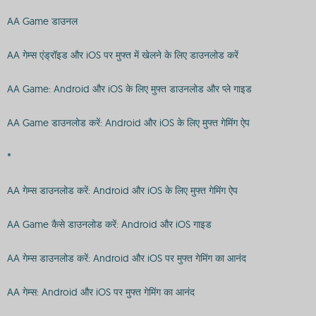
AA Game डाउनल
AA गेम्स एंड्रॉइड और iOS पर मुफ्त में खेलने के लिए डाउनलोड करें
AA Game: Android और iOS के लिए मुफ्त डाउनलोड और प्ले गाइड
AA Game डाउनलोड करें: Android और iOS के लिए मुफ्त गेमिंग ऐप
*
AA गेम्स डाउनलोड करें: Android और iOS के लिए मुफ्त गेमिंग ऐप
AA Game कैसे डाउनलोड करें: Android और iOS गाइड
AA गेम्स डाउनलोड करें: Android और iOS पर मुफ्त गेमिंग का आनंद
AA गेम्स: Android और iOS पर मुफ्त गेमिंग का आनंद