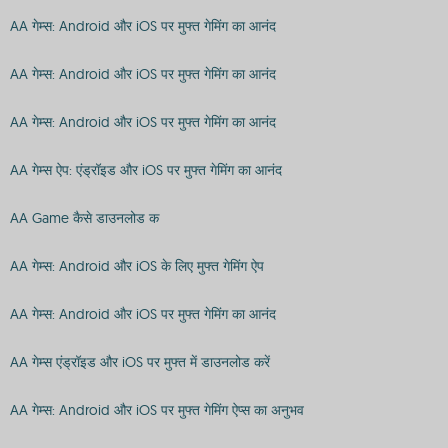
AA गेम्स: Android और iOS पर मुफ्त गेमिंग का आनंद
AA गेम्स: Android और iOS पर मुफ्त गेमिंग का आनंद
AA गेम्स: Android और iOS पर मुफ्त गेमिंग का आनंद
AA गेम्स ऐप: एंड्रॉइड और iOS पर मुफ्त गेमिंग का आनंद
AA Game कैसे डाउनलोड क
AA गेम्स: Android और iOS के लिए मुफ्त गेमिंग ऐप
AA गेम्स: Android और iOS पर मुफ्त गेमिंग का आनंद
AA गेम्स एंड्रॉइड और iOS पर मुफ्त में डाउनलोड करें
AA गेम्स: Android और iOS पर मुफ्त गेमिंग ऐप्स का अनुभव