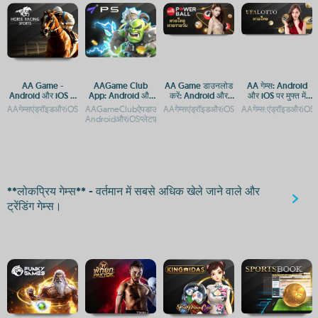
AA Game -
AAGame Club
AA Game डाउनलोड
AA गेम्स: Android
Android और iOS के
App: Android और
करें: Android और
और iOS पर मुफ्त में
लिए मुफ्त डाउनलोड
iOS प्लेटफ़ॉर्म पर
iOS के लिए मुफ्त गेमिंग
खेलें
AAगेम्सएंड्रॉइडऔरiOSपरमुफ्तमेंडाउनलोडकरेंAAगेम्सएंड्रॉइडऔरiOSपरमुफ्तमेंडाउनलोडकरेंAAगेम्
AAGameClubऐपडाउनलोड-
AAगेम्सएंड्रॉइडऔरiOSपरमुफ्तमेंडाउनलोडकरे
AAगेम्स:एंड्रॉइडऔरiO
और गेमिंग अनुभव
डाउनलोड गाइड
ऐप
AndroidऔरiOSप्लेटफ़ॉर्मपरएक्सेसAAGameClubApp:AndroidऔरiOSप्ले
**लोकप्रिय गेम्स** - वर्तमान में सबसे अधिक खेले जाने वाले और
ट्रेंडिंग गेम्स।