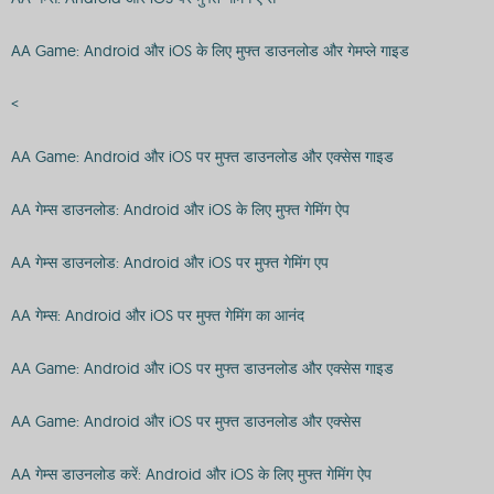
AA Game: Android और iOS के लिए मुफ्त डाउनलोड और गेमप्ले गाइड
<
AA Game: Android और iOS पर मुफ्त डाउनलोड और एक्सेस गाइड
AA गेम्स डाउनलोड: Android और iOS के लिए मुफ्त गेमिंग ऐप
AA गेम्स डाउनलोड: Android और iOS पर मुफ्त गेमिंग एप
AA गेम्स: Android और iOS पर मुफ्त गेमिंग का आनंद
AA Game: Android और iOS पर मुफ्त डाउनलोड और एक्सेस गाइड
AA Game: Android और iOS पर मुफ्त डाउनलोड और एक्सेस
AA गेम्स डाउनलोड करें: Android और iOS के लिए मुफ्त गेमिंग ऐप