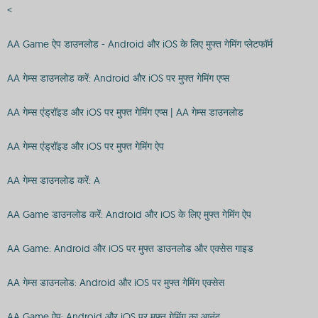
<
AA Game ऐप डाउनलोड - Android और iOS के लिए मुफ्त गेमिंग प्लेटफॉर्म
AA गेम्स डाउनलोड करें: Android और iOS पर मुफ्त गेमिंग एप्स
AA गेम्स एंड्रॉइड और iOS पर मुफ्त गेमिंग एप्स | AA गेम्स डाउनलोड
AA गेम्स एंड्रॉइड और iOS पर मुफ्त गेमिंग ऐप
AA गेम्स डाउनलोड करें: A
AA Game डाउनलोड करें: Android और iOS के लिए मुफ्त गेमिंग ऐप
AA Game: Android और iOS पर मुफ्त डाउनलोड और एक्सेस गाइड
AA गेम्स डाउनलोड: Android और iOS पर मुफ्त गेमिंग एक्सेस
AA Game ऐप: Android और iOS पर मुफ्त गेमिंग का आनंद