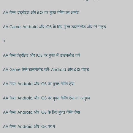
AA गेम्स: एंड्रॉइड और iOS पर मुफ्त गेमिंग का आनंद
AA Game: Android और iOS के लिए मुफ्त डाउनलोड और प्ले गाइड
<
AA गेम्स एंड्रॉइड और iOS पर मुफ्त में डाउनलोड करें
AA Game कैसे डाउनलोड करें: Android और iOS गाइड
AA गेम्स: Android और iOS पर मुफ्त गेमिंग ऐप्स
AA गेम्स: Android और iOS पर मुफ्त गेमिंग ऐप्स का अनुभव
AA गेम्स: Android और iOS के लिए मुफ्त गेमिंग ऐप्स
AA गेम्स: Android और iOS पर म