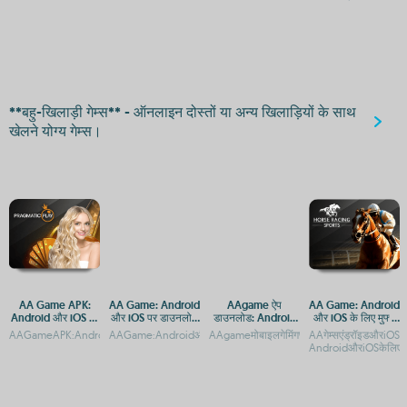
एक्सेस गाइड
ऐप
**बहु-खिलाड़ी गेम्स** - ऑनलाइन दोस्तों या अन्य खिलाड़ियों के साथ
खेलने योग्य गेम्स।
AA Game APK:
AA Game: Android
AAgame ऐप
AA Game: Android
Android और iOS पर
और iOS पर डाउनलोड
डाउनलोड: Android
और iOS के लिए मुफ्त
डाउनलोड करें
और एक्सेस गाइड
और iOS प्लेटफ़ॉर्म पर
डाउनलोड और प्ले गाइड
AAGameAPK:AndroidऔरiOSपरडाउनलोडकरेंAAGameAPK:AndroidऔरiOSकेलिएमुफ्तडाउन
AAGame:AndroidऔरiOSपरडाउनलोडऔरएक्सेसगाइडAAगेम्स:Androidऔर
AAgameमोबाइलगेमिंगप्लेटफॉर्म:AndroidऔरiO
AAगेम्सएंड्रॉइडऔरiOS
गेमिंग एक्सेस
AndroidऔरiOSकेलिएमुफ्