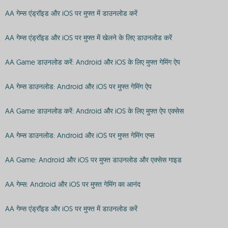
AA गेम्स एंड्रॉइड और iOS पर मुफ्त में डाउनलोड करें
AA गेम्स एंड्रॉइड और iOS पर मुफ्त में खेलने के लिए डाउनलोड करें
AA Game डाउनलोड करें: Android और iOS के लिए मुफ्त गेमिंग ऐप
AA गेम्स डाउनलोड: Android और iOS पर मुफ्त गेमिंग ऐप
AA Game डाउनलोड करें: Android और iOS के लिए मुफ्त ऐप एक्सेस
AA गेम्स डाउनलोड: Android और iOS पर मुफ्त गेमिंग एप्स
AA Game: Android और iOS पर मुफ्त डाउनलोड और एक्सेस गाइड
AA गेम्स: Android और iOS पर मुफ्त गेमिंग का आनंद
AA गेम्स एंड्रॉइड और iOS पर मुफ्त में डाउनलोड करें