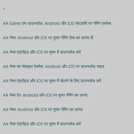
<
AA Game एप्प डाउनलोड: Android और iOS प्लेटफ़ॉर्म पर गेमिंग एक्सेस
AA गेम्स: Android और iOS पर मुफ्त गेमिंग ऐप्स का आनंद लें
AA गेम्स एंड्रॉइड और iOS पर मुफ्त में डाउनलोड करें
AA गेम्स का मोबाइल ऐक्सेस: Android और iOS पर डाउनलोड गाइड
AA गेम्स एंड्रॉइड और iOS पर मुफ्त में खेलने के लिए डाउनलोड करें
AA गेम्स ऐप: Android और iOS पर मुफ्त गेमिंग का आनंद
AA गेम्स: Android और iOS पर मुफ्त गेमिंग का आनंद
AA गेम्स एंड्रॉइड और iOS पर मुफ्त में डाउनलोड करें