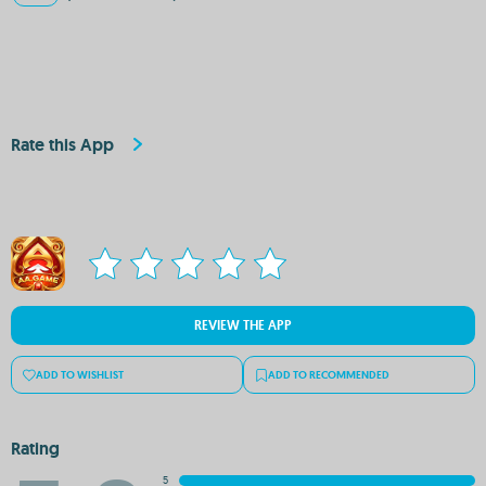
Rate this App
REVIEW THE APP
ADD TO WISHLIST
ADD TO RECOMMENDED
Rating
5