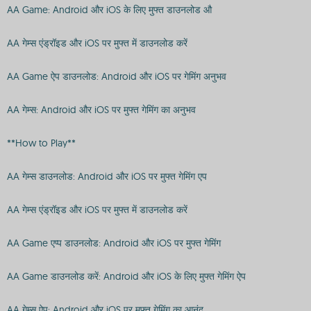
AA Game: Android और iOS के लिए मुफ्त डाउनलोड औ
AA गेम्स एंड्रॉइड और iOS पर मुफ्त में डाउनलोड करें
AA Game ऐप डाउनलोड: Android और iOS पर गेमिंग अनुभव
AA गेम्स: Android और iOS पर मुफ्त गेमिंग का अनुभव
**How to Play**
AA गेम्स डाउनलोड: Android और iOS पर मुफ्त गेमिंग एप
AA गेम्स एंड्रॉइड और iOS पर मुफ्त में डाउनलोड करें
AA Game एप्प डाउनलोड: Android और iOS पर मुफ्त गेमिंग
AA Game डाउनलोड करें: Android और iOS के लिए मुफ्त गेमिंग ऐप
AA गेम्स ऐप: Android और iOS पर मुफ्त गेमिंग का आनंद