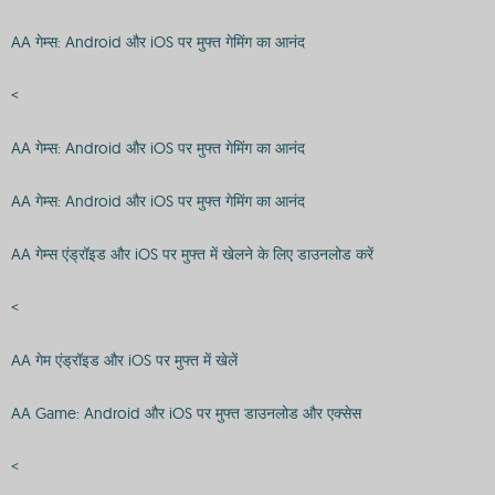
AA गेम्स: Android और iOS पर मुफ्त गेमिंग का आनंद
<
AA गेम्स: Android और iOS पर मुफ्त गेमिंग का आनंद
AA गेम्स: Android और iOS पर मुफ्त गेमिंग का आनंद
AA गेम्स एंड्रॉइड और iOS पर मुफ्त में खेलने के लिए डाउनलोड करें
<
AA गेम एंड्रॉइड और iOS पर मुफ्त में खेलें
AA Game: Android और iOS पर मुफ्त डाउनलोड और एक्सेस
<