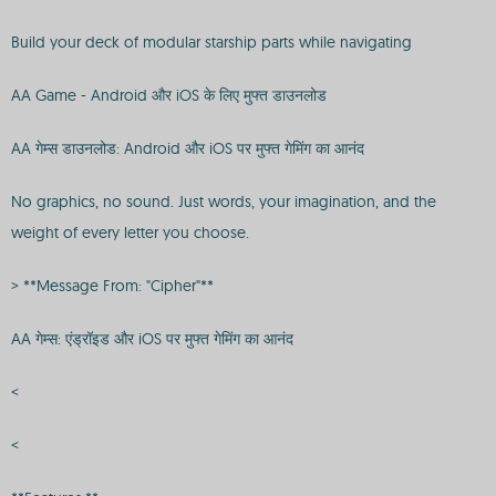
Build your deck of modular starship parts while navigating
AA Game - Android और iOS के लिए मुफ्त डाउनलोड
AA गेम्स डाउनलोड: Android और iOS पर मुफ्त गेमिंग का आनंद
No graphics, no sound. Just words, your imagination, and the
weight of every letter you choose.
> **Message From: "Cipher"**
AA गेम्स: एंड्रॉइड और iOS पर मुफ्त गेमिंग का आनंद
<
<