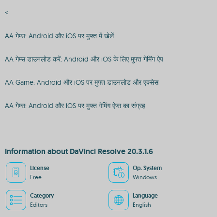
<
AA गेम्स: Android और iOS पर मुफ्त में खेलें
AA गेम्स डाउनलोड करें: Android और iOS के लिए मुफ्त गेमिंग ऐप
AA Game: Android और iOS पर मुफ्त डाउनलोड और एक्सेस
AA गेम्स: Android और iOS पर मुफ्त गेमिंग ऐप्स का संग्रह
Information about DaVinci Resolve 20.3.1.6
License
Op. System
Free
Windows
Category
Language
Editors
English