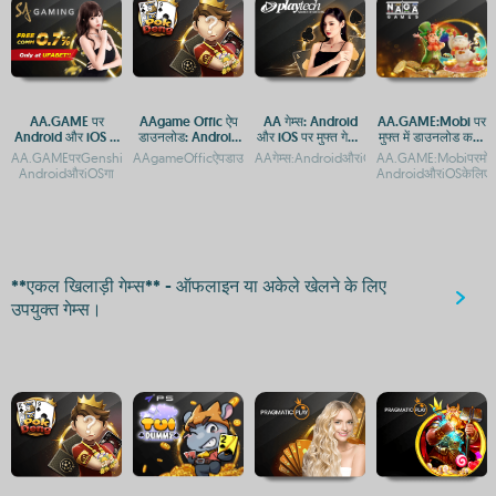
AA.GAME पर
AAgame Offic ऐप
AA गेम्स: Android
AA.GAME:Mobi पर
Android और iOS के
डाउनलोड: Android
और iOS पर मुफ्त गेमिंग
मुफ्त में डाउनलोड करें -
लिए मोबाइल गेम्स
और iOS प्लेटफ़ॉर्म पर
का आनंद
Android और iOS के
AA.GAMEपरGenshinImpactAPKडाउनलोडऔरगेमAA.GAMEपरGenshinImpactAPKडाउनलोडक
AAgameOfficऐपडाउनलोड:AndroidऔरiOSप्लेटफ़ॉर्मपरगेमिंगएक्सेसA
AAगेम्स:AndroidऔरiOSकेलिएमुफ्तगेमिंगऐपA
AA.GAME:Mobiपरमोबाइल
डाउनलोड करें
एक्सेस गाइड
लिए आधिकारिक ऐप
AndroidऔरiOSगा
AndroidऔरiOSकेलिए
**एकल खिलाड़ी गेम्स** - ऑफलाइन या अकेले खेलने के लिए
उपयुक्त गेम्स।