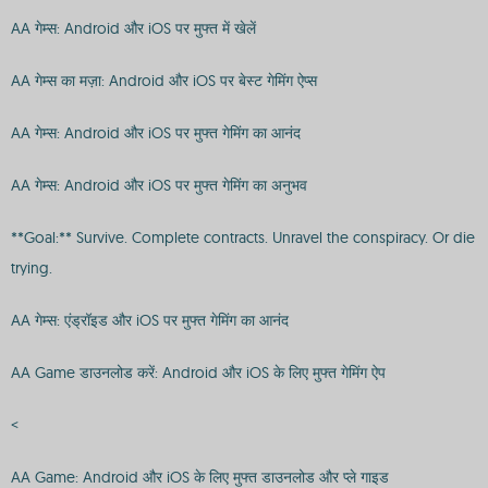
AA गेम्स: Android और iOS पर मुफ्त में खेलें
AA गेम्स का मज़ा: Android और iOS पर बेस्ट गेमिंग ऐप्स
AA गेम्स: Android और iOS पर मुफ्त गेमिंग का आनंद
AA गेम्स: Android और iOS पर मुफ्त गेमिंग का अनुभव
**Goal:** Survive. Complete contracts. Unravel the conspiracy. Or die
trying.
AA गेम्स: एंड्रॉइड और iOS पर मुफ्त गेमिंग का आनंद
AA Game डाउनलोड करें: Android और iOS के लिए मुफ्त गेमिंग ऐप
<
AA Game: Android और iOS के लिए मुफ्त डाउनलोड और प्ले गाइड