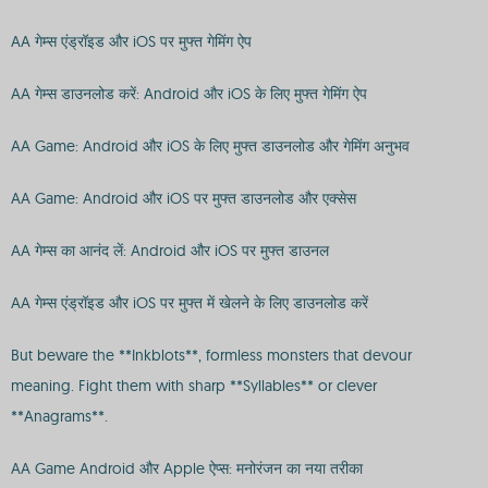
AA गेम्स एंड्रॉइड और iOS पर मुफ्त गेमिंग ऐप
AA गेम्स डाउनलोड करें: Android और iOS के लिए मुफ्त गेमिंग ऐप
AA Game: Android और iOS के लिए मुफ्त डाउनलोड और गेमिंग अनुभव
AA Game: Android और iOS पर मुफ्त डाउनलोड और एक्सेस
AA गेम्स का आनंद लें: Android और iOS पर मुफ्त डाउनल
AA गेम्स एंड्रॉइड और iOS पर मुफ्त में खेलने के लिए डाउनलोड करें
But beware the **Inkblots**, formless monsters that devour
meaning. Fight them with sharp **Syllables** or clever
**Anagrams**.
AA Game Android और Apple ऐप्स: मनोरंजन का नया तरीका