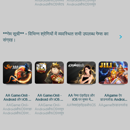
AndroidऔरiOSपरमज़ेदारगेमिंगअनुभवAAGame:Funnऐपडाउनलोड-
AndroidऔरiOSपरमुफ्तडाउनलोडAAGame:Onl
AndroidऔरiOSप्लेटफ़ॉर्म
AndroidऔरiOSपरमुफ्तडाउनलोडAAGame:Onl
**गेम सूची** - विभिन्न श्रेणियों में व्यवस्थित सभी उपलब्ध गेम्स का
संग्रह।
AA Game:Onli -
AA Game:Onli -
AA गेम्स एंड्रॉइड और
AAgame ऐप
Android और iOS पर
Android और iOS पर
iOS पर मुफ्त में
डाउनलोड: Android
मुफ्त डाउनलोड
डाउनलोड करें
डाउनलोड करें
और iOS प्लेटफ़ॉर्म पर
AAGame:Onli-
AAGame:Onli-
AAगेम्सएंड्रॉइडऔरiOSपरमुफ्तमेंडाउAAGam
AAgameऐपडाउनलोड:And
गेमिंग का आनंद
AndroidऔरiOSपरडाउनलोडकरेंAAGame:Onli-
AndroidऔरiOSपरमुफ्तगेमिंगएपAAGame:Onli-
AndroidऔरiOSपरमुफ्तडाउनलोडAAGame:Onli-
AndroidऔरiOSपरमुफ्तगेमिंगएपAAGame:Onl
A