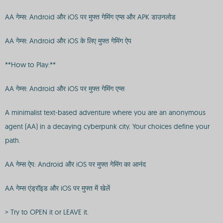
AA गेम्स: Android और iOS पर मुफ्त गेमिंग एप्स और APK डाउनलोड
AA गेम्स: Android और iOS के लिए मुफ्त गेमिंग ऐप
**How to Play:**
AA गेम्स: Android और iOS पर मुफ्त गेमिंग एप्स
A minimalist text-based adventure where you are an anonymous
agent (AA) in a decaying cyberpunk city. Your choices define your
path.
AA गेम्स ऐप: Android और iOS पर मुफ्त गेमिंग का आनंद
AA गेम्स एंड्रॉइड और iOS पर मुफ्त में खेलें
> Try to OPEN it or LEAVE it.