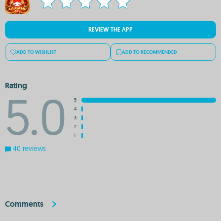
REVIEW THE APP
ADD TO WISHLIST
ADD TO RECOMMENDED
Rating
5.0
5
4
3
2
1
40 reviews
Comments