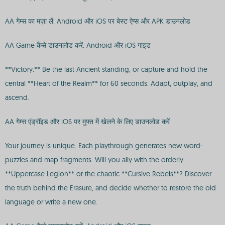
AA गेम्स का मज़ा लें: Android और iOS पर बेस्ट ऐप्स और APK डाउनलोड
AA Game कैसे डाउनलोड करें: Android और iOS गाइड
**Victory:** Be the last Ancient standing, or capture and hold the
central **Heart of the Realm** for 60 seconds. Adapt, outplay, and
ascend.
AA गेम्स एंड्रॉइड और iOS पर मुफ्त में खेलने के लिए डाउनलोड करें
Your journey is unique. Each playthrough generates new word-
puzzles and map fragments. Will you ally with the orderly
**Uppercase Legion** or the chaotic **Cursive Rebels**? Discover
the truth behind the Erasure, and decide whether to restore the old
language or write a new one.