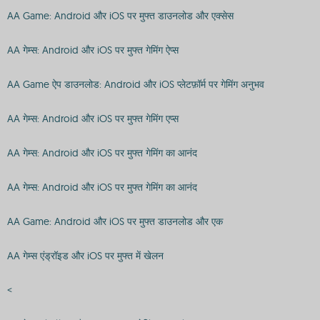
AA Game: Android और iOS पर मुफ्त डाउनलोड और एक्सेस
AA गेम्स: Android और iOS पर मुफ्त गेमिंग ऐप्स
AA Game ऐप डाउनलोड: Android और iOS प्लेटफ़ॉर्म पर गेमिंग अनुभव
AA गेम्स: Android और iOS पर मुफ्त गेमिंग एप्स
AA गेम्स: Android और iOS पर मुफ्त गेमिंग का आनंद
AA गेम्स: Android और iOS पर मुफ्त गेमिंग का आनंद
AA Game: Android और iOS पर मुफ्त डाउनलोड और एक
AA गेम्स एंड्रॉइड और iOS पर मुफ्त में खेलन
<