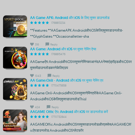
AA Game APK: Android और iOS के लिए मुफ्त डाउनलोड
1768813234
**Features:**AAGameAPK:AndroidऔरiOSकेलिएमुफ्तडाउनलोड-
**GlyphGates:**Occasionalletter-sha
316
Reply
AA Game: Android और iOS पर मुफ्त गेमिंग ऐप्स
1768815476
AAGameऐप:AndroidऔरiOSपरमुफ्तगेमिंगकाआनंदAAगेम्सएंड्रॉइडऔरiOSपर
मुफ्तमेंडाउनलोडकरनेकेलिएउप
1043
Reply
AA Game:Onli - Android और iOS पर मुफ्त गेमिंग एप
1770475658
AAGame:Onli-AndroidऔरiOSपरमुफ्तगेमिंगएपीकेAAGame:Onli-
AndroidऔरiOSकेलिएमुफ्तडाउनलोडThisl
424
Reply
AAGAME Offic ऐप: Android और iOS पर डाउनलोड करें
1770732844
AAGAMEOffic:AndroidऔरiOSपरमुफ्तडाउनलोडऔरएक्सेसAAGAMEOff
icऐपडाउनलोड:AndroidऔरiOSप्लेटफ़ॉर