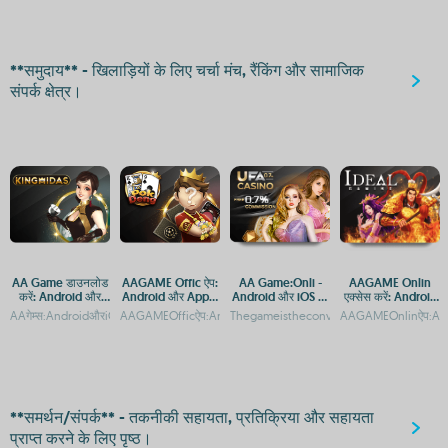
**समुदाय** - खिलाड़ियों के लिए चर्चा मंच, रैंकिंग और सामाजिक
संपर्क क्षेत्र।
AA Game डाउनलोड
AAGAME Offic ऐप:
AA Game:Onli -
AAGAME Onlin
करें: Android और
Android और Apple
Android और iOS पर
एक्सेस करें: Android
iOS के लिए मुफ्त गेमिंग
पर डाउनलोड करें
मुफ्त डाउनलोड
और Apple के लिए
AAगेम्स:AndroidऔरiOSपरमुफ्तगेमिंगकाआनंदAAGameडाउनलोडकरें:AndroidऔरiOSकेलिएमुफ्तगेम
AAGAMEOfficऐप:AndroidऔरAppleडिवाइसकेलिएडाउनलोडगाइड
Thegameistheconversation.Theworldisash
AAGAMEOnlinऐप:And
ऐप
APP और APK
**समर्थन/संपर्क** - तकनीकी सहायता, प्रतिक्रिया और सहायता
प्राप्त करने के लिए पृष्ठ।