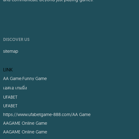
This app brings together a wide variety of Android games and
incorporates community-driven features, allowing users to interact
and communicate beyond just playing games.
DISCOVER US
sitemap
LINK
AA Game:Funny Game
เอสเอ เกมมิ่ง
UFABET
UFABET
https://www.ufabetgame-888.com/AA Game
AAGAME Online Game