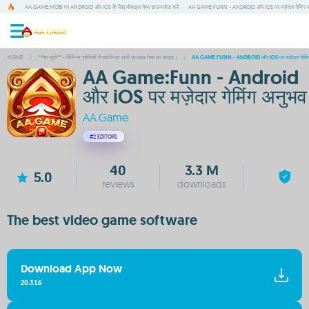
AA.GAME:MOBI पर ANDROID और IOS के लिए मोबाइल गेम्स डाउनलोड करें
AA GAME:FUNN - ANDROID और IOS पर मज़ेदार गेमिंग 
HOME
/
**गेम सूची** - विभिन्न श्रेणियों में व्यवस्थित सभी उपलब्ध गेम्स का संग्रह।
/
AA GAME:FUNN - ANDROID और IOS पर मज़ेदार गेमिं
AA Game:Funn - Android
और iOS पर मज़ेदार गेमिंग अनुभव
AA.Game
#2
EDITORS
40
3.3 M
5.0
reviews
downloads
The best video game software
Download App Now
20.3.1.6