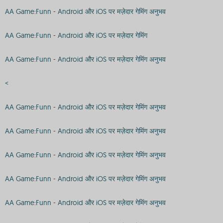
AA Game:Funn - Android और iOS पर मज़ेदार गेमिंग अनुभव
AA Game:Funn - Android और iOS पर मज़ेदार गेमिंग
AA Game:Funn - Android और iOS पर मज़ेदार गेमिंग अनुभव
<
AA Game:Funn - Android और iOS पर मज़ेदार गेमिंग अनुभव
AA Game:Funn - Android और iOS पर मज़ेदार गेमिंग अनुभव
AA Game:Funn - Android और iOS पर मज़ेदार गेमिंग अनुभव
AA Game:Funn - Android और iOS पर मज़ेदार गेमिंग अनुभव
AA Game:Funn - Android और iOS पर मज़ेदार गेमिंग अनुभव