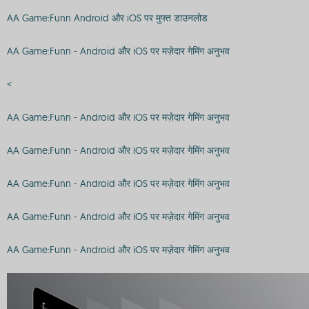
AA Game:Funn Android और iOS पर मुफ्त डाउनलोड
AA Game:Funn - Android और iOS पर मज़ेदार गेमिंग अनुभव
<
AA Game:Funn - Android और iOS पर मज़ेदार गेमिंग अनुभव
AA Game:Funn - Android और iOS पर मज़ेदार गेमिंग अनुभव
AA Game:Funn - Android और iOS पर मज़ेदार गेमिंग अनुभव
AA Game:Funn - Android और iOS पर मज़ेदार गेमिंग अनुभव
AA Game:Funn - Android और iOS पर मज़ेदार गेमिंग अनुभव