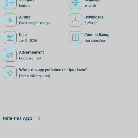
Editors
English
Author
Downloads
Blackmagic Design
3,250,119
Date
Content Rating
Jan 9, 2026
Not specified
Advertisement
Not specified
Why is this app published on Uptodown?
(More information)
Rate this App