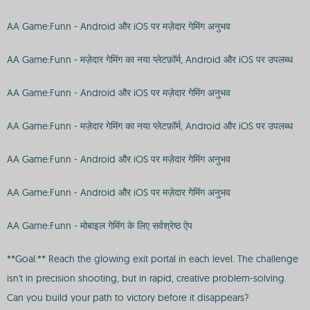
AA Game:Funn - Android और iOS पर मज़ेदार गेमिंग अनुभव
AA Game:Funn - मज़ेदार गेमिंग का नया प्लेटफ़ॉर्म, Android और iOS पर उपलब्ध
AA Game:Funn - Android और iOS पर मज़ेदार गेमिंग अनुभव
AA Game:Funn - मज़ेदार गेमिंग का नया प्लेटफ़ॉर्म, Android और iOS पर उपलब्ध
AA Game:Funn - Android और iOS पर मज़ेदार गेमिंग अनुभव
AA Game:Funn - Android और iOS पर मज़ेदार गेमिंग अनुभव
AA Game:Funn - मोबाइल गेमिंग के लिए सर्वश्रेष्ठ ऐप
**Goal:** Reach the glowing exit portal in each level. The challenge
isn't in precision shooting, but in rapid, creative problem-solving.
Can you build your path to victory before it disappears?