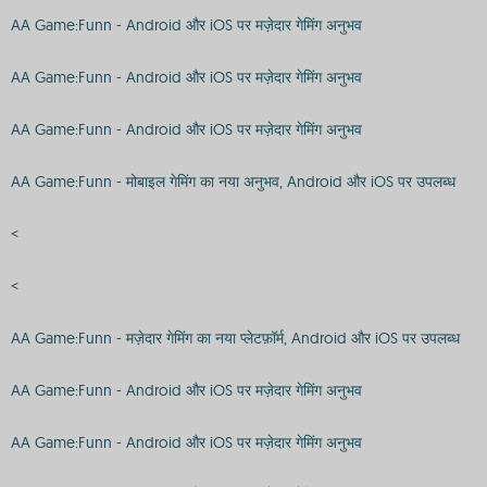
AA Game:Funn - Android और iOS पर मज़ेदार गेमिंग अनुभव
AA Game:Funn - Android और iOS पर मज़ेदार गेमिंग अनुभव
AA Game:Funn - Android और iOS पर मज़ेदार गेमिंग अनुभव
AA Game:Funn - मोबाइल गेमिंग का नया अनुभव, Android और iOS पर उपलब्ध
<
<
AA Game:Funn - मज़ेदार गेमिंग का नया प्लेटफ़ॉर्म, Android और iOS पर उपलब्ध
AA Game:Funn - Android और iOS पर मज़ेदार गेमिंग अनुभव
AA Game:Funn - Android और iOS पर मज़ेदार गेमिंग अनुभव