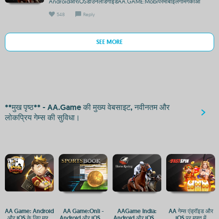
AndroidऔरiOSडाउनलोडगाइडAA.GAME:Mobiपरमोबाइलगेमिंगकाआ
548
Reply
SEE MORE
**मुख पृष्ठ** - AA.Game की मुख्य वेबसाइट, नवीनतम और
लोकप्रिय गेम्स की सुविधा।
AA Game: Android
AA Game:Onli -
AAGame India:
AA गेम्स एंड्रॉइड और
और iOS के लिए मुफ्त
Android और iOS पर
Android और iOS पर
iOS पर मुफ्त में