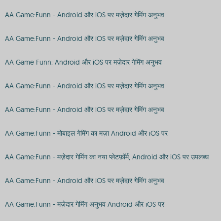
AA Game:Funn - Android और iOS पर मज़ेदार गेमिंग अनुभव
AA Game:Funn - Android और iOS पर मज़ेदार गेमिंग अनुभव
AA Game Funn: Android और iOS पर मज़ेदार गेमिंग अनुभव
AA Game:Funn - Android और iOS पर मज़ेदार गेमिंग अनुभव
AA Game:Funn - Android और iOS पर मज़ेदार गेमिंग अनुभव
AA Game:Funn - मोबाइल गेमिंग का मज़ा Android और iOS पर
AA Game:Funn - मज़ेदार गेमिंग का नया प्लेटफ़ॉर्म, Android और iOS पर उपलब्ध
AA Game:Funn - Android और iOS पर मज़ेदार गेमिंग अनुभव
AA Game:Funn - मज़ेदार गेमिंग अनुभव Android और iOS पर