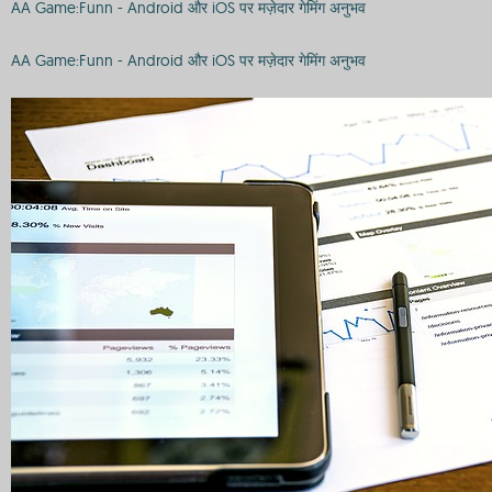
AA Game:Funn - Android और iOS पर मज़ेदार गेमिंग अनुभव
AA Game:Funn - Android और iOS पर मज़ेदार गेमिंग अनुभव