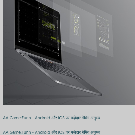
AA Game:Funn - Android और iOS पर मज़ेदार गेमिंग अनुभव
AA Game:Funn - Android और iOS पर मज़ेदार गेमिंग अनुभव