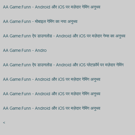
AA Game:Funn - Android और iOS पर मज़ेदार गेमिंग अनुभव
AA Game:Funn - मोबाइल गेमिंग का नया अनुभव
AA Game:Funn ऐप डाउनलोड - Android और iOS पर मज़ेदार गेम्स का अनुभव
AA Game:Funn - Andro
AA Game:Funn ऐप डाउनलोड - Android और iOS प्लेटफ़ॉर्म पर मज़ेदार गेमिंग
AA Game:Funn - Android और iOS पर मज़ेदार गेमिंग अनुभव
AA Game:Funn - Android और iOS पर मज़ेदार गेमिंग अनुभव
AA Game:Funn - Android और iOS पर मज़ेदार गेमिंग अनुभव
<