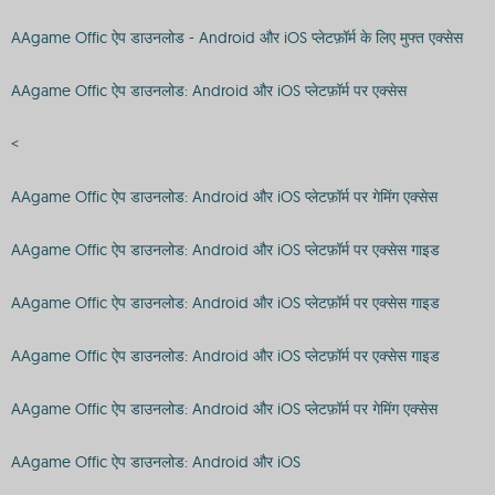
AAgame Offic ऐप डाउनलोड - Android और iOS प्लेटफ़ॉर्म के लिए मुफ्त एक्सेस
AAgame Offic ऐप डाउनलोड: Android और iOS प्लेटफ़ॉर्म पर एक्सेस
<
AAgame Offic ऐप डाउनलोड: Android और iOS प्लेटफ़ॉर्म पर गेमिंग एक्सेस
AAgame Offic ऐप डाउनलोड: Android और iOS प्लेटफ़ॉर्म पर एक्सेस गाइड
AAgame Offic ऐप डाउनलोड: Android और iOS प्लेटफ़ॉर्म पर एक्सेस गाइड
AAgame Offic ऐप डाउनलोड: Android और iOS प्लेटफ़ॉर्म पर एक्सेस गाइड
AAgame Offic ऐप डाउनलोड: Android और iOS प्लेटफ़ॉर्म पर गेमिंग एक्सेस
AAgame Offic ऐप डाउनलोड: Android और iOS