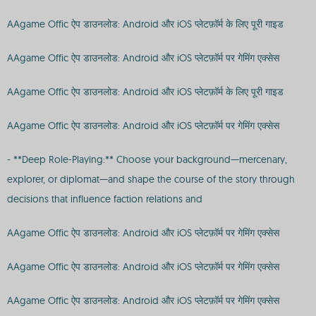
AAgame Offic ऐप डाउनलोड: Android और iOS प्लेटफ़ॉर्म के लिए पूरी गाइड
AAgame Offic ऐप डाउनलोड: Android और iOS प्लेटफ़ॉर्म पर गेमिंग एक्सेस
AAgame Offic ऐप डाउनलोड: Android और iOS प्लेटफ़ॉर्म के लिए पूरी गाइड
AAgame Offic ऐप डाउनलोड: Android और iOS प्लेटफ़ॉर्म पर गेमिंग एक्सेस
- **Deep Role-Playing:** Choose your background—mercenary,
explorer, or diplomat—and shape the course of the story through
decisions that influence faction relations and
AAgame Offic ऐप डाउनलोड: Android और iOS प्लेटफ़ॉर्म पर गेमिंग एक्सेस
AAgame Offic ऐप डाउनलोड: Android और iOS प्लेटफ़ॉर्म पर गेमिंग एक्सेस
AAgame Offic ऐप डाउनलोड: Android और iOS प्लेटफ़ॉर्म पर गेमिंग एक्सेस