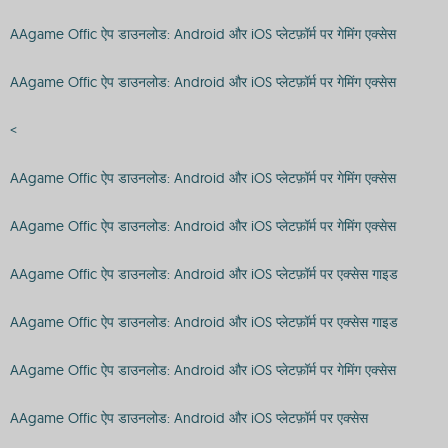
AAgame Offic ऐप डाउनलोड: Android और iOS प्लेटफ़ॉर्म पर गेमिंग एक्सेस
AAgame Offic ऐप डाउनलोड: Android और iOS प्लेटफ़ॉर्म पर गेमिंग एक्सेस
<
AAgame Offic ऐप डाउनलोड: Android और iOS प्लेटफ़ॉर्म पर गेमिंग एक्सेस
AAgame Offic ऐप डाउनलोड: Android और iOS प्लेटफ़ॉर्म पर गेमिंग एक्सेस
AAgame Offic ऐप डाउनलोड: Android और iOS प्लेटफ़ॉर्म पर एक्सेस गाइड
AAgame Offic ऐप डाउनलोड: Android और iOS प्लेटफ़ॉर्म पर एक्सेस गाइड
AAgame Offic ऐप डाउनलोड: Android और iOS प्लेटफ़ॉर्म पर गेमिंग एक्सेस
AAgame Offic ऐप डाउनलोड: Android और iOS प्लेटफ़ॉर्म पर एक्सेस