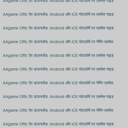
AAgame Offic ऐप डाउनलोड: Android और iOS प्लेटफ़ॉर्म पर एक्सेस गाइड
AAgame Offic ऐप डाउनलोड: Android और iOS प्लेटफ़ॉर्म पर एक्सेस गाइड
AAgame Offic ऐप डाउनलोड: Android और iOS प्लेटफ़ॉर्म पर एक्सेस गाइड
AAgame Offic ऐप डाउनलोड: Android और iOS प्लेटफ़ॉर्म पर गेमिंग एक्सेस
AAgame Offic ऐप डाउनलोड: Android और iOS प्लेटफ़ॉर्म पर एक्सेस गाइड
AAgame Offic ऐप डाउनलोड: Android और iOS प्लेटफ़ॉर्म पर एक्सेस गाइड
AAgame Offic ऐप डाउनलोड: Android और iOS प्लेटफ़ॉर्म पर गेमिंग एक्सेस
AAgame Offic ऐप डाउनलोड: Android और iOS प्लेटफ़ॉर्म पर एक्सेस गाइड
AAgame Offic ऐप डाउनलोड: Android और iOS प्लेटफ़ॉर्म पर गेमिंग एक्सेस
AAgame Offic ऐप डाउनलोड: Android और iOS प्लेटफ़ॉर्म पर एक्सेस गाइड