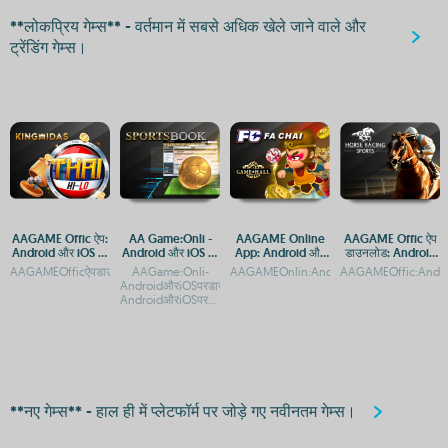
**लोकप्रिय गेम्स** - वर्तमान में सबसे अधिक खेले जाने वाले और
ट्रेंडिंग गेम्स।
AAGAME Offic ऐप:
AA Game:Onli -
AAGAME Online
AAGAME Offic ऐप
Android और iOS पर
Android और iOS पर
App: Android और
डाउनलोड: Android
डाउनलोड करें
मुफ्त डाउनलोड
iOS पर डाउनलोड करें
और iOS प्लेटफ़ॉर्म
AAGAMEOfficऐपडाउनलोड:AndroidऔरiOSप्लेटफ़ॉर्मगाइडAAGAMEOfficऐप:AndroidऔरiOSपर
AAGame:Onli-
AAGAMEOnlin:AndroidऔरAppleकेलिएएक्स
AAGAMEOffic:Andro
गाइड
AndroidऔरiOSपरडाउनलोडकरेंAAGame:Onli-
AndroidऔरiOSपरमुफ्तडाउनलोडAAGame:Onli-
A
**नए गेम्स** - हाल ही में प्लेटफॉर्म पर जोड़े गए नवीनतम गेम्स।