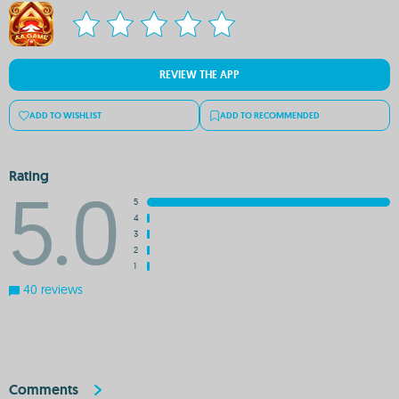
REVIEW THE APP
ADD TO WISHLIST
ADD TO RECOMMENDED
Rating
5.0
5
4
3
2
1
40 reviews
Comments