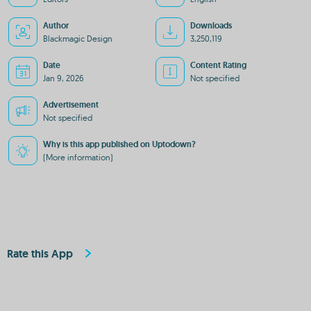
Author
Downloads
Blackmagic Design
3,250,119
Date
Content Rating
Jan 9, 2026
Not specified
Advertisement
Not specified
Why is this app published on Uptodown?
(More information)
Rate this App