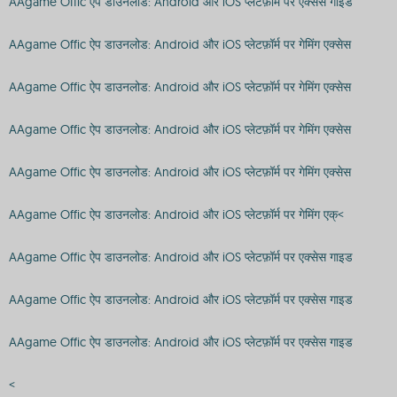
AAgame Offic ऐप डाउनलोड: Android और iOS प्लेटफ़ॉर्म पर एक्सेस गाइड
AAgame Offic ऐप डाउनलोड: Android और iOS प्लेटफ़ॉर्म पर गेमिंग एक्सेस
AAgame Offic ऐप डाउनलोड: Android और iOS प्लेटफ़ॉर्म पर गेमिंग एक्सेस
AAgame Offic ऐप डाउनलोड: Android और iOS प्लेटफ़ॉर्म पर गेमिंग एक्सेस
AAgame Offic ऐप डाउनलोड: Android और iOS प्लेटफ़ॉर्म पर गेमिंग एक्सेस
AAgame Offic ऐप डाउनलोड: Android और iOS प्लेटफ़ॉर्म पर गेमिंग एक्<
AAgame Offic ऐप डाउनलोड: Android और iOS प्लेटफ़ॉर्म पर एक्सेस गाइड
AAgame Offic ऐप डाउनलोड: Android और iOS प्लेटफ़ॉर्म पर एक्सेस गाइड
AAgame Offic ऐप डाउनलोड: Android और iOS प्लेटफ़ॉर्म पर एक्सेस गाइड
<