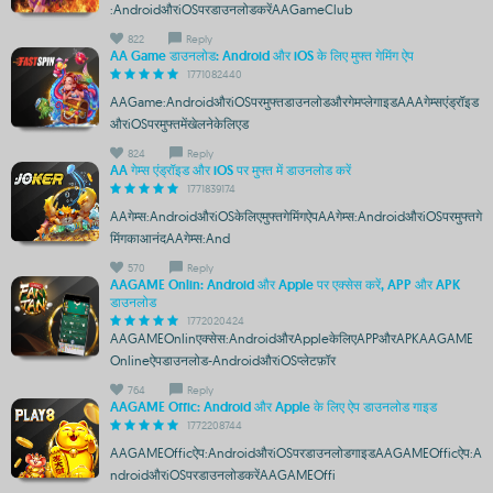
:AndroidऔरiOSपरडाउनलोडकरेंAAGameClub
822
Reply
AA Game डाउनलोड: Android और iOS के लिए मुफ्त गेमिंग ऐप
1771082440
AAGame:AndroidऔरiOSपरमुफ्तडाउनलोडऔरगेमप्लेगाइडAAAगेम्सएंड्रॉइड
औरiOSपरमुफ्तमेंखेलनेकेलिएड
824
Reply
AA गेम्स एंड्रॉइड और iOS पर मुफ्त में डाउनलोड करें
1771839174
AAगेम्स:AndroidऔरiOSकेलिएमुफ्तगेमिंगऐपAAगेम्स:AndroidऔरiOSपरमुफ्तगे
मिंगकाआनंदAAगेम्स:And
570
Reply
AAGAME Onlin: Android और Apple पर एक्सेस करें, APP और APK
डाउनलोड
1772020424
AAGAMEOnlinएक्सेस:AndroidऔरAppleकेलिएAPPऔरAPKAAGAME
Onlineऐपडाउनलोड-AndroidऔरiOSप्लेटफ़ॉर
764
Reply
AAGAME Offic: Android और Apple के लिए ऐप डाउनलोड गाइड
1772208744
AAGAMEOfficऐप:AndroidऔरiOSपरडाउनलोडगाइडAAGAMEOfficऐप:A
ndroidऔरiOSपरडाउनलोडकरेंAAGAMEOffi