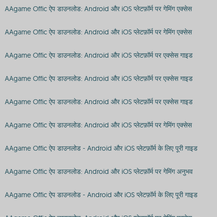
AAgame Offic ऐप डाउनलोड: Android और iOS प्लेटफ़ॉर्म पर गेमिंग एक्सेस
AAgame Offic ऐप डाउनलोड: Android और iOS प्लेटफ़ॉर्म पर गेमिंग एक्सेस
AAgame Offic ऐप डाउनलोड: Android और iOS प्लेटफ़ॉर्म पर एक्सेस गाइड
AAgame Offic ऐप डाउनलोड: Android और iOS प्लेटफ़ॉर्म पर एक्सेस गाइड
AAgame Offic ऐप डाउनलोड: Android और iOS प्लेटफ़ॉर्म पर एक्सेस गाइड
AAgame Offic ऐप डाउनलोड: Android और iOS प्लेटफ़ॉर्म पर गेमिंग एक्सेस
AAgame Offic ऐप डाउनलोड - Android और iOS प्लेटफ़ॉर्म के लिए पूरी गाइड
AAgame Offic ऐप डाउनलोड: Android और iOS प्लेटफ़ॉर्म पर गेमिंग अनुभव
AAgame Offic ऐप डाउनलोड - Android और iOS प्लेटफ़ॉर्म के लिए पूरी गाइड