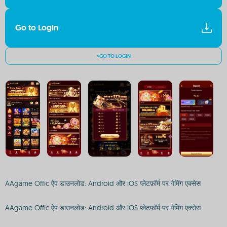
Go to Login
>GO TO LOGIN
AAgame Offic ऐप डाउनलोड: Android और iOS प्लेटफ़ॉर्म पर गेमिंग एक्सेस
AAgame Offic ऐप डाउनलोड: Android और iOS प्लेटफ़ॉर्म पर गेमिंग एक्सेस