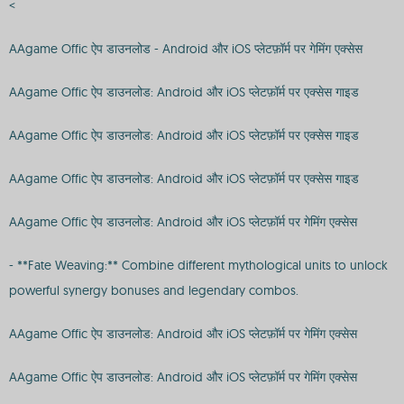
<
AAgame Offic ऐप डाउनलोड - Android और iOS प्लेटफ़ॉर्म पर गेमिंग एक्सेस
AAgame Offic ऐप डाउनलोड: Android और iOS प्लेटफ़ॉर्म पर एक्सेस गाइड
AAgame Offic ऐप डाउनलोड: Android और iOS प्लेटफ़ॉर्म पर एक्सेस गाइड
AAgame Offic ऐप डाउनलोड: Android और iOS प्लेटफ़ॉर्म पर एक्सेस गाइड
AAgame Offic ऐप डाउनलोड: Android और iOS प्लेटफ़ॉर्म पर गेमिंग एक्सेस
- **Fate Weaving:** Combine different mythological units to unlock
powerful synergy bonuses and legendary combos.
AAgame Offic ऐप डाउनलोड: Android और iOS प्लेटफ़ॉर्म पर गेमिंग एक्सेस
AAgame Offic ऐप डाउनलोड: Android और iOS प्लेटफ़ॉर्म पर गेमिंग एक्सेस