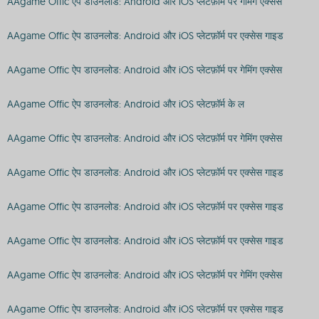
AAgame Offic ऐप डाउनलोड: Android और iOS प्लेटफ़ॉर्म पर गेमिंग एक्सेस
AAgame Offic ऐप डाउनलोड: Android और iOS प्लेटफ़ॉर्म पर एक्सेस गाइड
AAgame Offic ऐप डाउनलोड: Android और iOS प्लेटफ़ॉर्म पर गेमिंग एक्सेस
AAgame Offic ऐप डाउनलोड: Android और iOS प्लेटफ़ॉर्म के ल
AAgame Offic ऐप डाउनलोड: Android और iOS प्लेटफ़ॉर्म पर गेमिंग एक्सेस
AAgame Offic ऐप डाउनलोड: Android और iOS प्लेटफ़ॉर्म पर एक्सेस गाइड
AAgame Offic ऐप डाउनलोड: Android और iOS प्लेटफ़ॉर्म पर एक्सेस गाइड
AAgame Offic ऐप डाउनलोड: Android और iOS प्लेटफ़ॉर्म पर एक्सेस गाइड
AAgame Offic ऐप डाउनलोड: Android और iOS प्लेटफ़ॉर्म पर गेमिंग एक्सेस
AAgame Offic ऐप डाउनलोड: Android और iOS प्लेटफ़ॉर्म पर एक्सेस गाइड