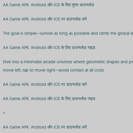
AA Game APK: Android और iOS के लिए मुफ्त डाउनलोड
AA Game APK: Android और iOS पर डाउनलोड करें
The goal is simple—survive as long as possible and climb the global lea
AA Game APK: Android और iOS के लिए डाउनलोड गाइड
Dive into a minimalist arcade universe where geometric shapes and pre
move left, tap to move right—avoid contact at all costs.
AA Game APK: Android और iOS पर डाउनलोड करें
AA Game APK: Android और iOS के लिए डाउनलोड गाइड
<
AA Game APK: Android और iOS पर डाउनलोड करें