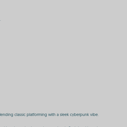
.
blending classic platforming with a sleek cyberpunk vibe.