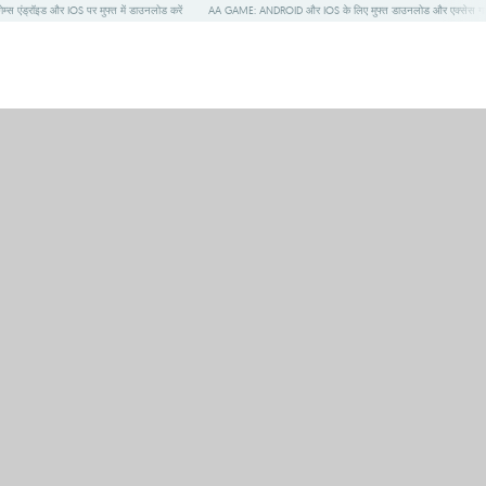
ेम्स एंड्रॉइड और IOS पर मुफ्त में डाउनलोड करें
AA GAME: ANDROID और IOS के लिए मुफ्त डाउनलोड और एक्सेस ग