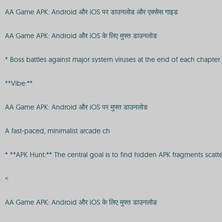
AA Game APK: Android और iOS पर डाउनलोड और एक्सेस गाइड
AA Game APK: Android और iOS के लिए मुफ्त डाउनलोड
* Boss battles against major system viruses at the end of each chapter.
**Vibe:**
AA Game APK: Android और iOS पर मुफ्त डाउनलोड
A fast-paced, minimalist arcade ch
* **APK Hunt:** The central goal is to find hidden APK fragments scatte
<
AA Game APK: Android और iOS के लिए मुफ्त डाउनलोड