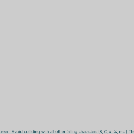
reen. Avoid colliding with all other falling characters (B, C, #, %, etc.