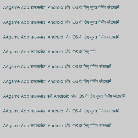
AAgame App डाउनलोड: Android और iOS के लिए मुफ्त गेमिंग प्लेटफॉर्म
AAgame App डाउनलोड: Android और iOS के लिए मुफ्त गेमिंग प्लेटफॉर्म
AAgame App डाउनलोड: Android और iOS के लिए मुफ्त गेमिंग प्लेटफ़ॉर्म
AAgame App डाउनलोड: Android और iOS के लिए गेमिं
AAgame App डाउनलोड: Android और iOS के लिए गेमिंग प्लेटफॉर्म
AAgame App डाउनलोड: Android और iOS के लिए गेमिंग प्लेटफॉर्म
AAgame App डाउनलोड करें: Android और iOS के लिए मुफ्त गेमिंग प्लेटफ़ॉर्म
AAgame App डाउनलोड: Android और iOS के लिए मुफ्त गेमिंग प्लेटफॉर्म
AAgame App डाउनलोड: Android और iOS के लिए गेमिंग प्लेटफॉर्म