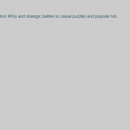
ion RPGs and strategic battles to casual puzzles and popular hits.