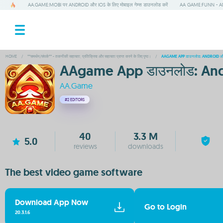
AA.GAME:MOBI पर ANDROID और IOS के लिए मोबाइल गेम्स डाउनलोड करें
AA GAME:FUNN - ANDR
HOME
/
**समर्थन/संपर्क** - तकनीकी सहायता, प्रतिक्रिया और सहायता प्राप्त करने के लिए पृष्ठ।
/
AAGAME APP डाउनलोड: ANDROID और IOS क
AAgame App डाउनलोड: Android 
AA.Game
#2
EDITORS
40
3.3 M
5.0
reviews
downloads
The best video game software
Download App Now
Go to Login
20.3.1.6