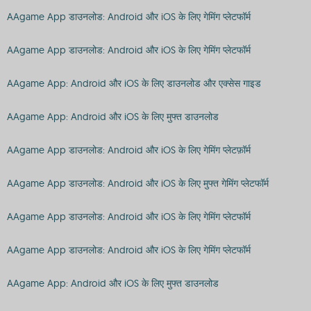
AAgame App डाउनलोड: Android और iOS के लिए गेमिंग प्लेटफॉर्म
AAgame App डाउनलोड: Android और iOS के लिए गेमिंग प्लेटफॉर्म
AAgame App: Android और iOS के लिए डाउनलोड और एक्सेस गाइड
AAgame App: Android और iOS के लिए मुफ्त डाउनलोड
AAgame App डाउनलोड: Android और iOS के लिए गेमिंग प्लेटफ़ॉर्म
AAgame App डाउनलोड: Android और iOS के लिए मुफ्त गेमिंग प्लेटफॉर्म
AAgame App डाउनलोड: Android और iOS के लिए गेमिंग प्लेटफॉर्म
AAgame App डाउनलोड: Android और iOS के लिए गेमिंग प्लेटफॉर्म
AAgame App: Android और iOS के लिए मुफ्त डाउनलोड