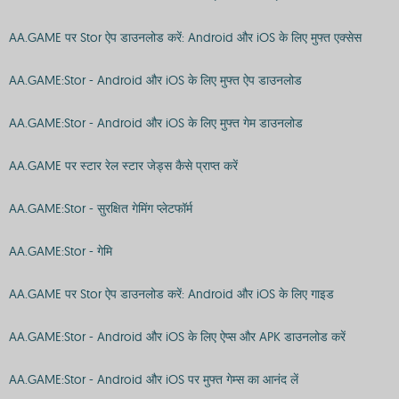
AA.GAME पर Stor ऐप डाउनलोड करें: Android और iOS के लिए मुफ्त एक्सेस
AA.GAME:Stor - Android और iOS के लिए मुफ्त ऐप डाउनलोड
AA.GAME:Stor - Android और iOS के लिए मुफ्त गेम डाउनलोड
AA.GAME पर स्टार रेल स्टार जेड्स कैसे प्राप्त करें
AA.GAME:Stor - सुरक्षित गेमिंग प्लेटफॉर्म
AA.GAME:Stor - गेमि
AA.GAME पर Stor ऐप डाउनलोड करें: Android और iOS के लिए गाइड
AA.GAME:Stor - Android और iOS के लिए ऐप्स और APK डाउनलोड करें
AA.GAME:Stor - Android और iOS पर मुफ्त गेम्स का आनंद लें