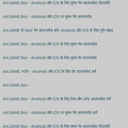
AA.GAME:Stor - Android और iOS के लिए मुफ्त गेम डाउनलोड प्लेटफ़ॉर्म
AA.GAME:Stor - Android और iOS पर मुफ्त गेम डाउनलोड
AA.GAME से Storr गेम डाउनलोड करें: Android और iOS के लिए पूरी गाइड
AA.GAME:Stor - Android और iOS के लिए मुफ्त गेम डाउनलोड
AA.GAME:Stor - Android और iOS के लिए मुफ्त ऐप डाउनलोड
AA.GAME: स्टोर - Android और iOS के लिए ऐप डाउनलोड करें
AA.GAME:Stor -
AA.GAME:Stor - Android और iOS के लिए ऐप्स और APK डाउनलोड करें
AA.GAME:Stor - Android और iOS पर मुफ्त गेम डाउनलोड करें
AA.GAME:Stor - Android और iOS के लिए मुफ्त गेम डाउनलोड प्लेटफॉर्म