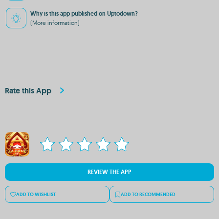
Why is this app published on Uptodown?
(More information)
Rate this App
REVIEW THE APP
ADD TO WISHLIST
ADD TO RECOMMENDED