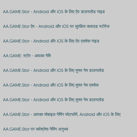
AA.GAME:Stor - Android और iOS के लिए ऐप डाउनलोड गाइड
AA.GAME:Stor ऐप - Android और iOS पर सुरक्षित क्लाउड स्टोरेज
AA.GAME:Stor - Android और iOS के लिए ऐप एक्सेस गाइड
AA.GAME: स्टोर - आपका गेमि
AA.GAME:Stor - Android और iOS के लिए मुफ्त गेम डाउनलोड
AA.GAME:Stor - Android और iOS के लिए मुफ्त गेम एक्सेस
AA.GAME:Stor - Android और iOS के लिए मुफ्त गेम डाउनलोड
AA.GAME:Stor - आपका मोबाइल गेमिंग प्लेटफॉर्म, Android और iOS के लिए
AA.GAME:Stor पर सर्वश्रेष्ठ गेमिंग अनुभव