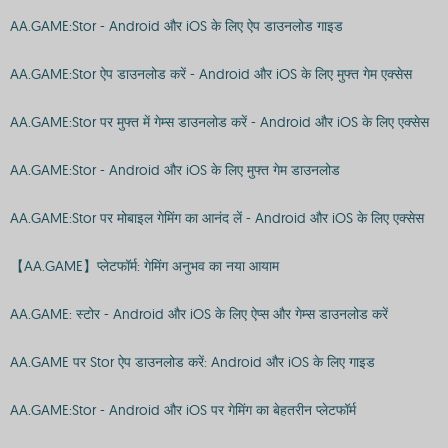
AA.GAME:Stor - Android और iOS के लिए ऐप डाउनलोड गाइड
AA.GAME:Stor ऐप डाउनलोड करें - Android और iOS के लिए मुफ्त गेम एक्सेस
AA.GAME:Stor पर मुफ्त में गेम्स डाउनलोड करें - Android और iOS के लिए एक्सेस
AA.GAME:Stor - Android और iOS के लिए मुफ्त गेम डाउनलोड
AA.GAME:Stor पर मोबाइल गेमिंग का आनंद लें - Android और iOS के लिए एक्सेस
【AA.GAME】प्लेटफॉर्म: गेमिंग अनुभव का नया आयाम
AA.GAME: स्टोर - Android और iOS के लिए ऐप्स और गेम्स डाउनलोड करें
AA.GAME पर Stor ऐप डाउनलोड करें: Android और iOS के लिए गाइड
AA.GAME:Stor - Android और iOS पर गेमिंग का बेहतरीन प्लेटफॉर्म