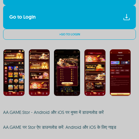
Go to Login
>GO TO LOGIN
AA.GAME:Stor - Android और iOS पर मुफ्त में डाउनलोड करें
AA.GAME पर Stor ऐप डाउनलोड करें: Android और iOS के लिए गाइड