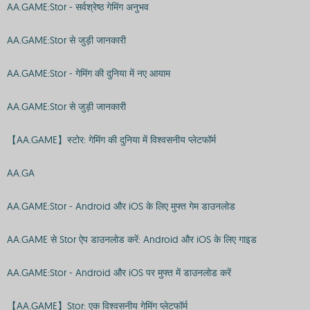
AA.GAME:Stor - सर्वश्रेष्ठ गेमिंग अनुभव
AA.GAME:Stor से जुड़ी जानकारी
AA.GAME:Stor - गेमिंग की दुनिया में नए आयाम
AA.GAME:Stor से जुड़ी जानकारी
【AA.GAME】स्टोर: गेमिंग की दुनिया में विश्वसनीय प्लेटफॉर्म
AA.GA
AA.GAME:Stor - Android और iOS के लिए मुफ्त गेम डाउनलोड
AA.GAME से Stor ऐप डाउनलोड करें: Android और iOS के लिए गाइड
AA.GAME:Stor - Android और iOS पर मुफ्त में डाउनलोड करें
【AA.GAME】Stor: एक विश्वसनीय गेमिंग प्लेटफॉर्म