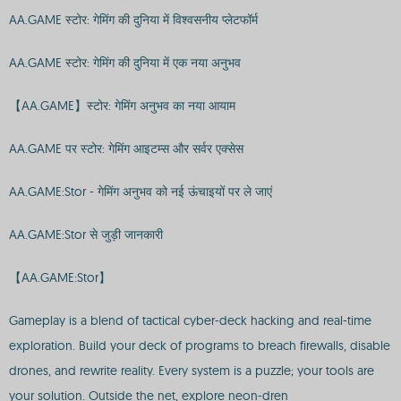
AA.GAME स्टोर: गेमिंग की दुनिया में विश्वसनीय प्लेटफॉर्म
AA.GAME स्टोर: गेमिंग की दुनिया में एक नया अनुभव
【AA.GAME】स्टोर: गेमिंग अनुभव का नया आयाम
AA.GAME पर स्टोर: गेमिंग आइटम्स और सर्वर एक्सेस
AA.GAME:Stor - गेमिंग अनुभव को नई ऊंचाइयों पर ले जाएं
AA.GAME:Stor से जुड़ी जानकारी
【AA.GAME:Stor】
Gameplay is a blend of tactical cyber-deck hacking and real-time
exploration. Build your deck of programs to breach firewalls, disable
drones, and rewrite reality. Every system is a puzzle; your tools are
your solution. Outside the net, explore neon-dren