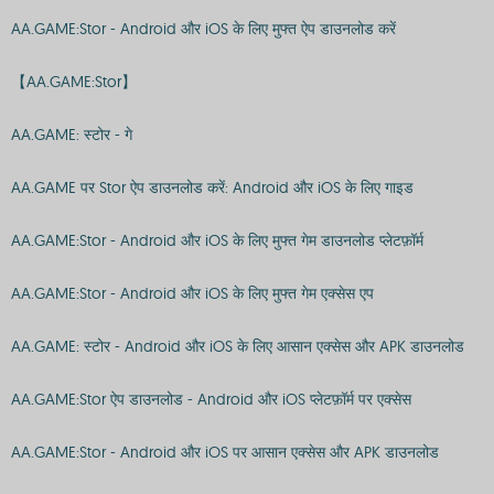
AA.GAME:Stor - Android और iOS के लिए मुफ्त ऐप डाउनलोड करें
【AA.GAME:Stor】
AA.GAME: स्टोर - गे
AA.GAME पर Stor ऐप डाउनलोड करें: Android और iOS के लिए गाइड
AA.GAME:Stor - Android और iOS के लिए मुफ्त गेम डाउनलोड प्लेटफ़ॉर्म
AA.GAME:Stor - Android और iOS के लिए मुफ्त गेम एक्सेस एप
AA.GAME: स्टोर - Android और iOS के लिए आसान एक्सेस और APK डाउनलोड
AA.GAME:Stor ऐप डाउनलोड - Android और iOS प्लेटफ़ॉर्म पर एक्सेस
AA.GAME:Stor - Android और iOS पर आसान एक्सेस और APK डाउनलोड