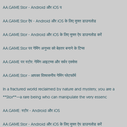
AA.GAME:Stor - Android और iOS प
AA.GAME:Stor ऐप - Android और iOS के लिए मुफ्त डाउनलोड
AA.GAME:Stor - Android और iOS के लिए मुफ्त ऐप डाउनलोड करें
AA.GAME:Stor पर गेमिंग अनुभव को बेहतर बनाने के टिप्स
AA.GAME पर स्टोर: गेमिंग आइटम्स और सर्वर एक्सेस
AA.GAME:Stor - आपका विश्वसनीय गेमिंग प्लेटफॉर्म
In a fractured world reclaimed by nature and mystery, you are a
**Stor**—a rare being who can manipulate the very essenc
AA.GAME: स्टोर - Android और iOS
AA.GAME:Stor - Android और iOS के लिए मुफ्त ऐप डाउनलोड करें