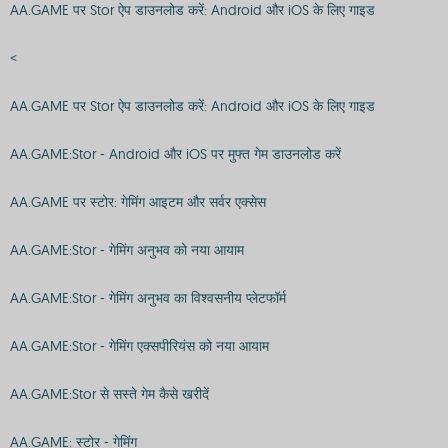
AA.GAME पर Stor ऐप डाउनलोड करें: Android और iOS के लिए गाइड
<
AA.GAME पर Stor ऐप डाउनलोड करें: Android और iOS के लिए गाइड
AA.GAME:Stor - Android और iOS पर मुफ्त गेम डाउनलोड करें
AA.GAME पर स्टोर: गेमिंग आइटम और सर्वर एक्सेस
AA.GAME:Stor - गेमिंग अनुभव को नया आयाम
AA.GAME:Stor - गेमिंग अनुभव का विश्वसनीय प्लेटफॉर्म
AA.GAME:Stor - गेमिंग एक्सपीरियंस को नया आयाम
AA.GAME:Stor से सस्ते गेम कैसे खरीदें
AA.GAME: स्टोर - गेमिंग