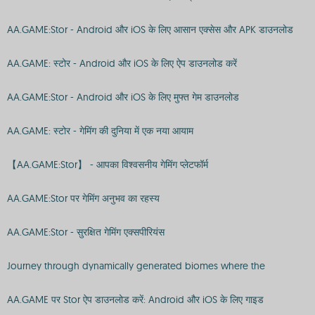
AA.GAME:Stor - Android और iOS के लिए आसान एक्सेस और APK डाउनलोड
AA.GAME: स्टोर - Android और iOS के लिए ऐप डाउनलोड करें
AA.GAME:Stor - Android और iOS के लिए मुफ्त गेम डाउनलोड
AA.GAME: स्टोर - गेमिंग की दुनिया में एक नया आयाम
【AA.GAME:Stor】 - आपका विश्वसनीय गेमिंग प्लेटफॉर्म
AA.GAME:Stor पर गेमिंग अनुभव का रहस्य
AA.GAME:Stor - सुरक्षित गेमिंग एक्सपीरियंस
Journey through dynamically generated biomes where the
AA.GAME पर Stor ऐप डाउनलोड करें: Android और iOS के लिए गाइड