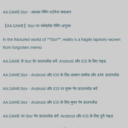
AA.GAME:Stor - आपका गेमिंग स्टोरेज समाधान
【AA.GAME】Stor पर सर्वश्रेष्ठ गेमिंग अनुभव
In the fractured world of **Stor**, reality is a fragile tapestry woven
from forgotten memo
AA.GAME से Stor ऐप डाउनलोड करें: Android और iOS के लिए गाइड
AA.GAME:Stor - Android और iOS के लिए आसान एक्सेस और APK डाउनलोड
AA.GAME:Stor - Android और iOS पर मुफ्त गेम डाउनलोड करें
AA.GAME:Stor - Android और iOS के लिए मुफ्त गेम डाउनलोड
AA.GAME पर Stor गेम डाउनलोड करें: Android और iOS के लिए पूरी गाइड