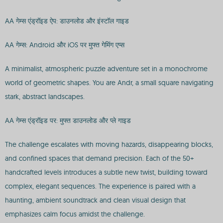
AA गेम्स एंड्रॉइड ऐप: डाउनलोड और इंस्टॉल गाइड
AA गेम्स: Android और iOS पर मुफ्त गेमिंग एप्स
A minimalist, atmospheric puzzle adventure set in a monochrome
world of geometric shapes. You are Andr, a small square navigating
stark, abstract landscapes.
AA गेम्स एंड्रॉइड पर: मुफ्त डाउनलोड और प्ले गाइड
The challenge escalates with moving hazards, disappearing blocks,
and confined spaces that demand precision. Each of the 50+
handcrafted levels introduces a subtle new twist, building toward
complex, elegant sequences. The experience is paired with a
haunting, ambient soundtrack and clean visual design that
emphasizes calm focus amidst the challenge.