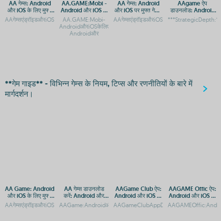
AA गेम्स: Android
AA.GAME:Mobi -
AA गेम्स: Android
AAgame ऐप
और iOS के लिए मुफ्त
Android और iOS के
और iOS पर मुफ्त गेमिंग
डाउनलोड: Android
गेमिंग ऐप
लिए ऐप डाउनलोड गाइड
का आनंद
और iOS प्लेटफ़ॉर्म पर
AAगेम्सएंड्रॉइडऔरiOSपरमुफ्तमेंडाउनलोडकरनेकेलिएउपलब्धहैंAAगेम्स:AndroidऔरiOSपरमुफ्तगेमिंग
AA.GAME:Mobi-
AAगेम्सएंड्रॉइडऔरiOSपरमुफ्तगेमिंगऐपAAगेम्
***StrategicDepth:
गेमिंग एक्सेस
AndroidऔरiOSकेलिएऐपडाउनलोडकरेंAA.GAME:Mobiपरमोबाइलगेमिंगकाआ
Androidऔर
**गेम गाइड** - विभिन्न गेम्स के नियम, टिप्स और रणनीतियों के बारे में
मार्गदर्शन।
AA Game: Android
AA गेम्स डाउनलोड
AAGame Club ऐप:
AAGAME Offic ऐप:
और iOS के लिए मुफ्त
करें: Android और
Android और iOS पर
Android और iOS पर
डाउनलोड और प्ले
iOS के लिए मुफ्त गेमिंग
डाउनलोड करें
मुफ्त डाउनलोड
AAगेम्सएंड्रॉइडऔरiOSपरमुफ्तमेंखेलनेकेलिएडाउनलोडकरेंAAगेम्स:AndroidऔरiOSपरमुफ्तगेमिंगकाआन
AAGame:AndroidऔरiOSकेलिएमुफ्तडाउनलोडऔरप्लेAAGameApp:And
AAGameClubAppDownload:Android&iOS
AAGAMEOffic:Androi
ऐप