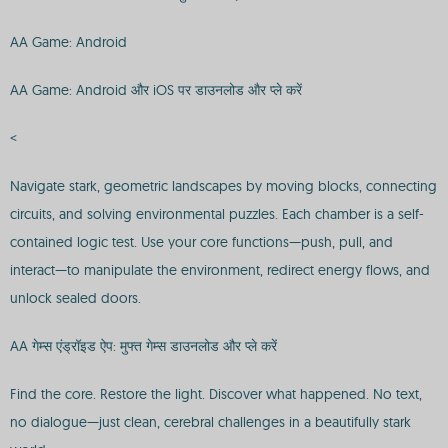
AA Game: Android
AA Game: Android और iOS पर डाउनलोड और प्ले करें
<
Navigate stark, geometric landscapes by moving blocks, connecting
circuits, and solving environmental puzzles. Each chamber is a self-
contained logic test. Use your core functions—push, pull, and
interact—to manipulate the environment, redirect energy flows, and
unlock sealed doors.
AA गेम्स एंड्रॉइड ऐप: मुफ्त गेम्स डाउनलोड और प्ले करें
Find the core. Restore the light. Discover what happened. No text,
no dialogue—just clean, cerebral challenges in a beautifully stark