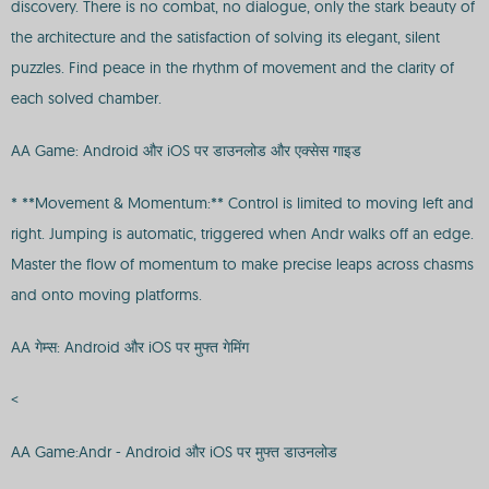
discovery. There is no combat, no dialogue, only the stark beauty of
the architecture and the satisfaction of solving its elegant, silent
puzzles. Find peace in the rhythm of movement and the clarity of
each solved chamber.
AA Game: Android और iOS पर डाउनलोड और एक्सेस गाइड
* **Movement & Momentum:** Control is limited to moving left and
right. Jumping is automatic, triggered when Andr walks off an edge.
Master the flow of momentum to make precise leaps across chasms
and onto moving platforms.
AA गेम्स: Android और iOS पर मुफ्त गेमिंग
<
AA Game:Andr - Android और iOS पर मुफ्त डाउनलोड