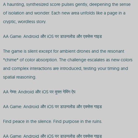
A haunting, synthesized score pulses gently, deepening the sense
of isolation and wonder. Each new area unfolds like a page in a
cryptic, wordless story.
AA Game: Android और iOS पर डाउनलोड और एक्सेस गाइड
The game is silent except for ambient drones and the resonant
*chime* of color absorption. The challenge escalates as new colors
and complex interactions are introduced, testing your timing and
spatial reasoning.
AA गेम्स: Android और iOS पर मुफ्त गेमिंग ऐप
AA Game: Android और iOS पर डाउनलोड और एक्सेस गाइड
Find peace in the silence. Find purpose in the ruins.
AA Game: Android और iOS पर डाउनलोड और एक्सेस गाइड