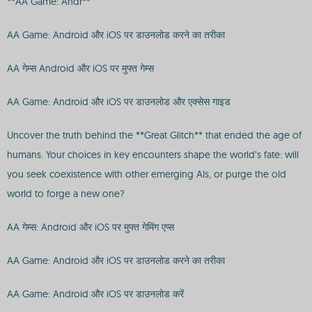
**AA Game: Andr**
AA Game: Android और iOS पर डाउनलोड करने का तरीका
AA गेम्स Android और iOS पर मुफ्त गेम्स
AA Game: Android और iOS पर डाउनलोड और एक्सेस गाइड
Uncover the truth behind the **Great Glitch** that ended the age of
humans. Your choices in key encounters shape the world’s fate: will
you seek coexistence with other emerging AIs, or purge the old
world to forge a new one?
AA गेम्स: Android और iOS पर मुफ्त गेमिंग एप्स
AA Game: Android और iOS पर डाउनलोड करने का तरीका
AA Game: Android और iOS पर डाउनलोड करें