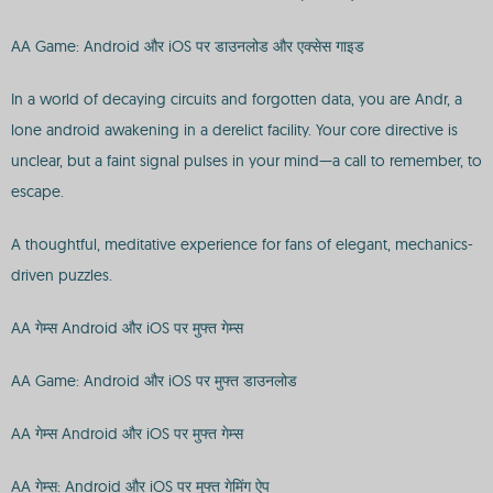
AA Game: Android और iOS पर डाउनलोड और एक्सेस गाइड
In a world of decaying circuits and forgotten data, you are Andr, a
lone android awakening in a derelict facility. Your core directive is
unclear, but a faint signal pulses in your mind—a call to remember, to
escape.
A thoughtful, meditative experience for fans of elegant, mechanics-
driven puzzles.
AA गेम्स Android और iOS पर मुफ्त गेम्स
AA Game: Android और iOS पर मुफ्त डाउनलोड
AA गेम्स Android और iOS पर मुफ्त गेम्स
AA गेम्स: Android और iOS पर मुफ्त गेमिंग ऐप