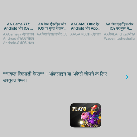
AA Game 777:
AA गेम्स एंड्रॉइड और
AAGAME Offic ऐप:
AA गेम्स एंड्रॉइड और
Android और iOS के
iOS पर मुफ्त में खेलने
Android और Apple
iOS पर मुफ्त में
लिए ऐप डाउनलोड गाइड
के लिए डाउनलोड करें
के लिए डाउनलोड गाइड
डाउनलोड करने के लिए
AAGame777ऐपडाउनलोड-
AAगेम्सएंड्रॉइडऔरiOSपरमुफ्तमेंखेलनेकेलिएडाउनलोडकरेंAAGameडाउनल
AAGAMEOfficऐपडाउनलोड:AndroidऔरiOSप्ले
AAगेम्स:AndroidऔरiOSप
उपलब्ध हैं
AndroidऔरiOSप्लेटफ़ॉर्मगाइडAAGame777ऐपडाउनलोड-
Wadeintotheshallow
AndroidऔरiOSप्लेटफ़ॉर्म
**एकल खिलाड़ी गेम्स** - ऑफलाइन या अकेले खेलने के लिए
उपयुक्त गेम्स।