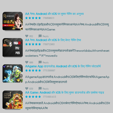
AA गेम्स: Android और iOS पर मुफ्त गेमिंग का अनुभव
1769586011
AAगेम्सऐप:एंड्रॉइडऔरiOSपरमुफ्तगेमिंगकाआनंदAAगेम्स:AndroidऔरiOSपरमु
फ्तगेमिंगकाआनंदAAGame:
952
Reply
AA गेम्स: Android और iOS के लिए बेस्ट गेमिंग ऐप्स
1769712963
AAगेम्सएंड्रॉइडऔरiOSपरमुफ्तमेंडाउनलोडकरेंTheworldisbuiltfromtheset
woletters.**A**movesfo
889
Reply
AAgame App डाउनलोड: Android और iOS के लिए गेमिंग प्लेटफ़ॉर्म
1770399997
AAgameAppडाउनलोड:AndroidऔरiOSकेलिएगेमिंगप्लेटफॉर्मAAgameAp
p:AndroidऔरiOSकेलिएमुफ्तडाउनलो
839
Reply
AA Game: Android और iOS के लिए मुफ्त डाउनलोड और एक्सेस गाइड
1770690403
AAगेम्सकामज़ालें:AndroidऔरiOSपरबेस्टगेमिंगऐप्सAAगेम्स:AndroidऔरiOSप
रमुफ्तगेमिंगएप्सAAगेम