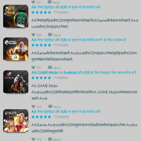
201
Reply
AA गेम्स एंड्रॉइड और iOS पर मुफ्त में डाउनलोड करें
1771065992
AAगेम्सएंड्रॉइडऔरiOSपरमुफ्तमेंडाउनलोडकरेंAAGameकैसेडाउनलोडकरें:And
roidऔरiOSगाइडAAगेम्सएं
569
Reply
AA गेम्स एंड्रॉइड और iOS पर मुफ्त में डाउनलोड करने के लिए उपलब्ध हैं
1771509280
AAGameकैसेडाउनलोडकरें:AndroidऔरiOSगाइडAAगेम्सएंड्रॉइडऔरiOSपर
मुफ्तमेंखेलनेकेलिएडाउनलोडकरे
727
Reply
AA.GAME:Mobi पर Android और iOS के लिए मोबाइल गेम्स डाउनलोड करें
1771869335
AA.GAME:Mobi-
AndroidऔरiOSकेलिएमोबाइलगेमिंगप्लेटफ़ॉर्मAA.GAME:Mobiपरगेम्सडाउनलो
डकरें-Andr
744
Reply
AA गेम्स एंड्रॉइड और iOS पर मुफ्त में डाउनलोड करें
1772462655
AAGame:AndroidऔरiOSपरमुफ्तडाउनलोडऔरएक्सेसगाइडAAगेम्स:Androi
dऔरiOSकेलिएमुफ्तगेमिं
276
Reply