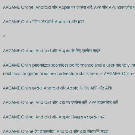
AAGAME Online: Android और Apple पर एक्सेस करें, APP और APK डाउनलोड कर
AAGAME Onlin गेमिंग प्लेटफ़ॉर्म: Android और iOS
<
AAGAME Online: Android और Apple के लिए एक्सेस गाइड
AAGAME Onlin prioritizes seamless performance and a user-friendly in
next favorite game. Your next adventure starts here at AAGAME Onlin
AAGAME Onlin एक्सेस: Android और Apple के लिए APP और APK
AAGAME Online: Android और iOS पर एक्सेस करें, APP डाउनलोड करें
AAGAME Online: Android और Apple डिवाइस पर एक्सेस करें
AAGAME Online ऐप डाउनलोड: Android और iOS प्लेटफ़ॉर्म गाइड