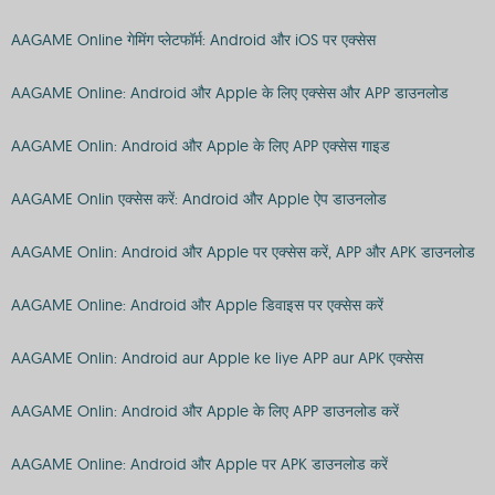
AAGAME Online गेमिंग प्लेटफॉर्म: Android और iOS पर एक्सेस
AAGAME Online: Android और Apple के लिए एक्सेस और APP डाउनलोड
AAGAME Onlin: Android और Apple के लिए APP एक्सेस गाइड
AAGAME Onlin एक्सेस करें: Android और Apple ऐप डाउनलोड
AAGAME Onlin: Android और Apple पर एक्सेस करें, APP और APK डाउनलोड
AAGAME Online: Android और Apple डिवाइस पर एक्सेस करें
AAGAME Onlin: Android aur Apple ke liye APP aur APK एक्सेस
AAGAME Onlin: Android और Apple के लिए APP डाउनलोड करें
AAGAME Online: Android और Apple पर APK डाउनलोड करें