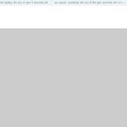
ेम्स एंड्रॉइड और IOS पर मुफ्त में डाउनलोड करें
AA GAME: ANDROID और IOS के लिए मुफ्त डाउनलोड और एक्सेस ग