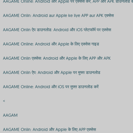
AAGAME Online: Android और Apple पर एक्सेस करें, APP और APK डाउनलोड कर
AAGAME Onlin: Android aur Apple ke liye APP aur APK एक्सेस
AAGAME Onlin ऐप डाउनलोड: Android और iOS प्लेटफॉर्म पर एक्सेस
AAGAME Online: Android और Apple के लिए एक्सेस गाइड
AAGAME Onlin एक्सेस: Android और Apple के लिए APP और APK
AAGAME Onlin ऐप: Android और Apple पर मुफ्त डाउनलोड
AAGAME Online: Android और iOS पर मुफ्त डाउनलोड करें
<
AAGAM
AAGAME Onlin: Android और Apple के लिए APP एक्सेस