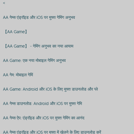
<
AA गेम्स एंड्रॉइड और iOS पर मुफ्त गेमिंग अनुभव
【AA Game】
【AA Game】 - गेमिंग अनुभव का नया आयाम
AA Game: एक नया मोबाइल गेमिंग अनुभव
AA गेम: मोबाइल गेमिं
AA Game: Android और iOS के लिए मुफ्त डाउनलोड और प्ले
AA गेम्स डाउनलोड: Android और iOS पर मुफ्त गेमि
AA गेम्स ऐप: एंड्रॉइड और iOS पर मुफ्त गेमिंग का आनंद
AA गेम्स एंड्रॉइड और iOS पर मुफ्त में खेलने के लिए डाउनलोड करें