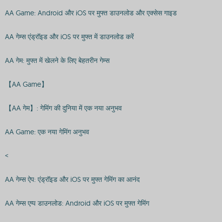
AA Game: Android और iOS पर मुफ्त डाउनलोड और एक्सेस गाइड
AA गेम्स एंड्रॉइड और iOS पर मुफ्त में डाउनलोड करें
AA गेम: मुफ्त में खेलने के लिए बेहतरीन गेम्स
【AA Game】
【AA गेम】: गेमिंग की दुनिया में एक नया अनुभव
AA Game: एक नया गेमिंग अनुभव
<
AA गेम्स ऐप: एंड्रॉइड और iOS पर मुफ्त गेमिंग का आनंद
AA गेम्स एप्प डाउनलोड: Android और iOS पर मुफ्त गेमिंग