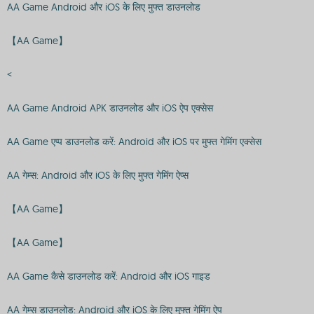
AA Game Android और iOS के लिए मुफ्त डाउनलोड
【AA Game】
<
AA Game Android APK डाउनलोड और iOS ऐप एक्सेस
AA Game एप्प डाउनलोड करें: Android और iOS पर मुफ्त गेमिंग एक्सेस
AA गेम्स: Android और iOS के लिए मुफ्त गेमिंग ऐप्स
【AA Game】
【AA Game】
AA Game कैसे डाउनलोड करें: Android और iOS गाइड
AA गेम्स डाउनलोड: Android और iOS के लिए मुफ्त गेमिंग ऐप