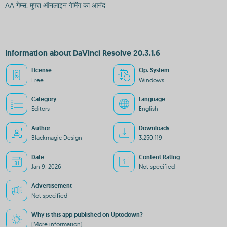
AA गेम्स: मुफ्त ऑनलाइन गेमिंग का आनंद
Information about DaVinci Resolve 20.3.1.6
License
Op. System
Free
Windows
Category
Language
Editors
English
Author
Downloads
Blackmagic Design
3,250,119
Date
Content Rating
Jan 9, 2026
Not specified
Advertisement
Not specified
Why is this app published on Uptodown?
(More information)