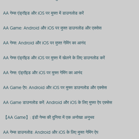
AA गेम्स एंड्रॉइड और iOS पर मुफ्त में डाउनलोड करें
AA Game: Android और iOS पर मुफ्त डाउनलोड और एक्सेस
AA गेम्स: Android और iOS पर मुफ्त गेमिंग का आनंद
AA गेम्स एंड्रॉइड और iOS पर मुफ्त में खेलने के लिए डाउनलोड करें
AA गेम्स: एंड्रॉइड और iOS पर मुफ्त गेमिंग का आनंद
AA Game ऐप: Android और iOS पर मुफ्त डाउनलोड और एक्सेस
AA Game डाउनलोड करें: Android और iOS के लिए मुफ्त ऐप एक्सेस
【AA Game】: इंडी गेम्स की दुनिया में एक अनोखा अनुभव
AA गेम्स डाउनलोड: Android और iOS के लिए मुफ्त गेमिंग ऐप