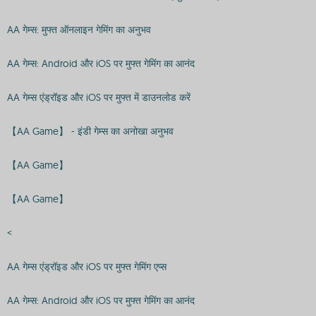
AA गेम्स: मुफ्त ऑनलाइन गेमिंग का अनुभव
AA गेम्स: Android और iOS पर मुफ्त गेमिंग का आनंद
AA गेम्स एंड्रॉइड और iOS पर मुफ्त में डाउनलोड करें
【AA Game】 - इंडी गेम्स का अनोखा अनुभव
【AA Game】
【AA Game】
<
AA गेम्स एंड्रॉइड और iOS पर मुफ्त गेमिंग एप्स
AA गेम्स: Android और iOS पर मुफ्त गेमिंग का आनंद