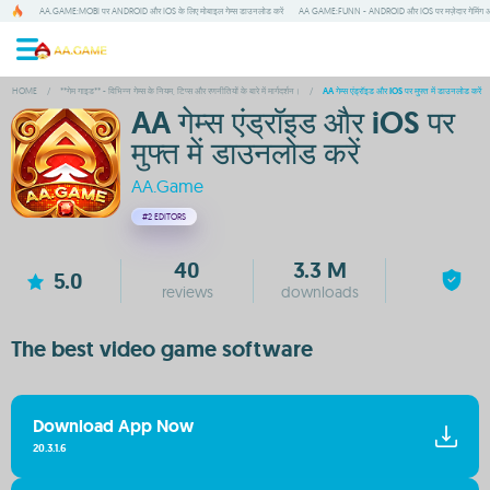
AA.GAME:MOBI पर ANDROID और IOS के लिए मोबाइल गेम्स डाउनलोड करें
AA GAME:FUNN - ANDROID और IOS पर मज़ेदार गेमिंग 
HOME
/
**गेम गाइड** - विभिन्न गेम्स के नियम, टिप्स और रणनीतियों के बारे में मार्गदर्शन।
/
AA गेम्स एंड्रॉइड और IOS पर मुफ्त में डाउनलोड करें
AA गेम्स एंड्रॉइड और iOS पर
मुफ्त में डाउनलोड करें
AA.Game
#2
EDITORS
40
3.3 M
5.0
reviews
downloads
The best video game software
Download App Now
20.3.1.6