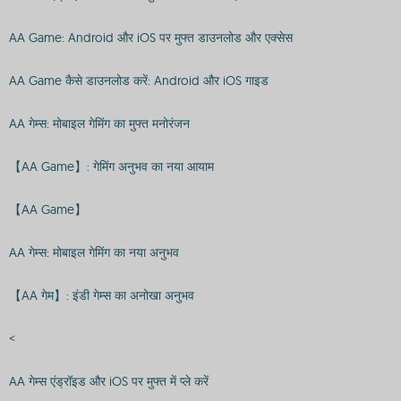
AA Game: Android और iOS पर मुफ्त डाउनलोड और एक्सेस
AA Game कैसे डाउनलोड करें: Android और iOS गाइड
AA गेम्स: मोबाइल गेमिंग का मुफ्त मनोरंजन
【AA Game】: गेमिंग अनुभव का नया आयाम
【AA Game】
AA गेम्स: मोबाइल गेमिंग का नया अनुभव
【AA गेम】: इंडी गेम्स का अनोखा अनुभव
<
AA गेम्स एंड्रॉइड और iOS पर मुफ्त में प्ले करें