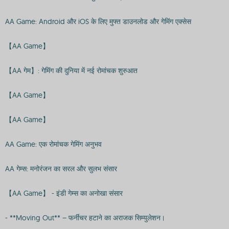
AA Game: Android और iOS के लिए मुफ्त डाउनलोड और गेमिंग एक्सेस
【AA Game】
【AA गेम】: गेमिंग की दुनिया में नई रोमांचक शुरुआत
【AA Game】
【AA Game】
AA Game: एक रोमांचक गेमिंग अनुभव
AA गेम्स: मनोरंजन का सरल और सुलभ संसार
【AA Game】 - इंडी गेम्स का अनोखा संसार
- **Moving Out** – फर्नीचर हटाने का अराजक सिम्युलेशन।