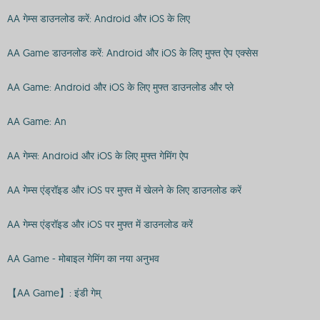
AA गेम्स डाउनलोड करें: Android और iOS के लिए
AA Game डाउनलोड करें: Android और iOS के लिए मुफ्त ऐप एक्सेस
AA Game: Android और iOS के लिए मुफ्त डाउनलोड और प्ले
AA Game: An
AA गेम्स: Android और iOS के लिए मुफ्त गेमिंग ऐप
AA गेम्स एंड्रॉइड और iOS पर मुफ्त में खेलने के लिए डाउनलोड करें
AA गेम्स एंड्रॉइड और iOS पर मुफ्त में डाउनलोड करें
AA Game - मोबाइल गेमिंग का नया अनुभव
【AA Game】: इंडी गेम्