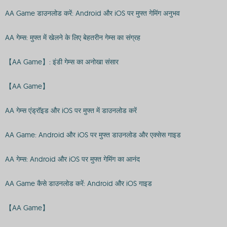
AA Game डाउनलोड करें: Android और iOS पर मुफ्त गेमिंग अनुभव
AA गेम्स: मुफ्त में खेलने के लिए बेहतरीन गेम्स का संग्रह
【AA Game】: इंडी गेम्स का अनोखा संसार
【AA Game】
AA गेम्स एंड्रॉइड और iOS पर मुफ्त में डाउनलोड करें
AA Game: Android और iOS पर मुफ्त डाउनलोड और एक्सेस गाइड
AA गेम्स: Android और iOS पर मुफ्त गेमिंग का आनंद
AA Game कैसे डाउनलोड करें: Android और iOS गाइड
【AA Game】