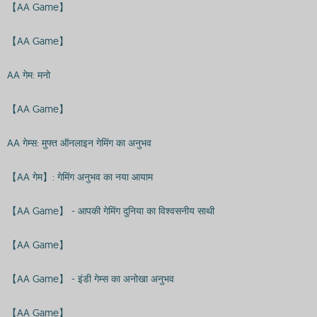
【AA Game】
【AA Game】
AA गेम: मनो
【AA Game】
AA गेम्स: मुफ्त ऑनलाइन गेमिंग का अनुभव
【AA गेम】: गेमिंग अनुभव का नया आयाम
【AA Game】 - आपकी गेमिंग दुनिया का विश्वसनीय साथी
【AA Game】
【AA Game】 - इंडी गेम्स का अनोखा अनुभव
【AA Game】