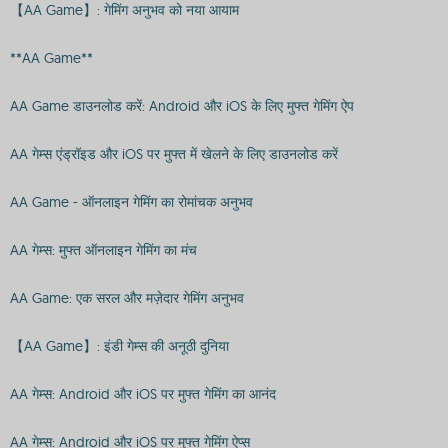
【AA Game】: गेमिंग अनुभव को नया आयाम
**AA Game**
AA Game डाउनलोड करें: Android और iOS के लिए मुफ्त गेमिंग ऐप
AA गेम्स एंड्रॉइड और iOS पर मुफ्त में खेलने के लिए डाउनलोड करें
AA Game - ऑनलाइन गेमिंग का रोमांचक अनुभव
AA गेम्स: मुफ्त ऑनलाइन गेमिंग का मंच
AA Game: एक सरल और मज़ेदार गेमिंग अनुभव
【AA Game】: इंडी गेम्स की अनूठी दुनिया
AA गेम्स: Android और iOS पर मुफ्त गेमिंग का आनंद
AA गेम्स: Android और iOS पर मुफ्त गेमिंग ऐप्स