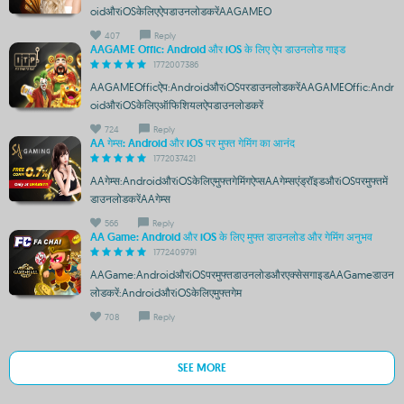
oidऔरiOSकेलिएऐपडाउनलोडकरेंAAGAMEO
407
Reply
AAGAME Offic: Android और iOS के लिए ऐप डाउनलोड गाइड
1772007386
AAGAMEOfficऐप:AndroidऔरiOSपरडाउनलोडकरेंAAGAMEOffic:Andr
oidऔरiOSकेलिएऑफिशियलऐपडाउनलोडकरें
724
Reply
AA गेम्स: Android और iOS पर मुफ्त गेमिंग का आनंद
1772037421
AAगेम्स:AndroidऔरiOSकेलिएमुफ्तगेमिंगऐप्सAAगेम्सएंड्रॉइडऔरiOSपरमुफ्तमें
डाउनलोडकरेंAAगेम्स
566
Reply
AA Game: Android और iOS के लिए मुफ्त डाउनलोड और गेमिंग अनुभव
1772409791
AAGame:AndroidऔरiOSपरमुफ्तडाउनलोडऔरएक्सेसगाइडAAGameडाउन
लोडकरें:AndroidऔरiOSकेलिएमुफ्तगेम
708
Reply
SEE MORE