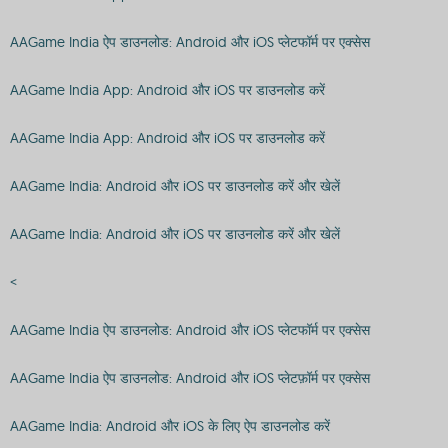
AAGame India ऐप डाउनलोड: Android और iOS प्लेटफॉर्म पर एक्सेस
AAGame India App: Android और iOS पर डाउनलोड करें
AAGame India App: Android और iOS पर डाउनलोड करें
AAGame India: Android और iOS पर डाउनलोड करें और खेलें
AAGame India: Android और iOS पर डाउनलोड करें और खेलें
<
AAGame India ऐप डाउनलोड: Android और iOS प्लेटफॉर्म पर एक्सेस
AAGame India ऐप डाउनलोड: Android और iOS प्लेटफ़ॉर्म पर एक्सेस
AAGame India: Android और iOS के लिए ऐप डाउनलोड करें