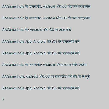
AAGame India ऐप डाउनलोड: Android और iOS प्लेटफॉर्म पर एक्सेस
AAGame India ऐप डाउनलोड: Android और iOS प्लेटफ़ॉर्म पर एक्सेस
AAGame India ऐप: Android और iOS पर डाउनलोड
AAGame India App: Android और iOS पर डाउनलोड करें
AAGame India App: Android और iOS पर डाउनलोड करें
AAGame India ऐप डाउनलोड: Android और iOS पर गेमिंग एक्सेस
AAGame India: Android और iOS पर डाउनलोड करें और ऐप से जुड़ें
AAGame India App: Android और iOS पर डाउनलोड करें
<