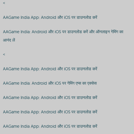
<
AAGame India App: Android और iOS पर डाउनलोड करें
AAGame India: Android और iOS पर डाउनलोड करें और ऑनलाइन गेमिंग का
आनंद लें
<
AAGame India App: Android और iOS पर डाउनलोड करें
AAGame India: Android और iOS पर गेमिंग एप्स का एक्सेस
AAGame India App: Android और iOS पर डाउनलोड करें
AAGame India App: Android और iOS पर डाउनलोड करें
AAGame India App: Android और iOS पर डाउनलोड करें