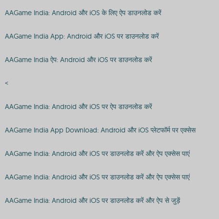
AAGame India: Android और iOS के लिए ऐप डाउनलोड करें
AAGame India App: Android और iOS पर डाउनलोड करें
AAGame India ऐप: Android और iOS पर डाउनलोड करें
<
AAGame India: Android और iOS पर ऐप डाउनलोड करें
AAGame India App Download: Android और iOS प्लेटफॉर्म पर एक्सेस
AAGame India: Android और iOS पर डाउनलोड करें और ऐप एक्सेस पाएं
AAGame India: Android और iOS पर डाउनलोड करें और ऐप एक्सेस पाएं
AAGame India: Android और iOS पर डाउनलोड करें और ऐप से जुड़ें