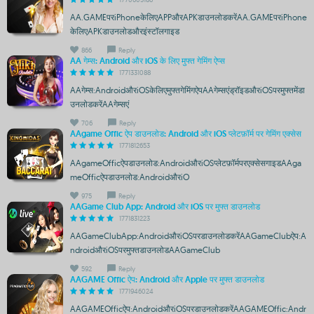
AA.GAMEपरiPhoneकेलिएAPPऔरAPKडाउनलोडकरेंAA.GAMEपरiPhone
केलिएAPKडाउनलोडऔरइंस्टॉलगाइड
866
Reply
AA गेम्स: Android और iOS के लिए मुफ्त गेमिंग ऐप्स
1771331088
AAगेम्स:AndroidऔरiOSकेलिएमुफ्तगेमिंगऐपAAगेम्सएंड्रॉइडऔरiOSपरमुफ्तमेंडा
उनलोडकरेंAAगेम्सएं
706
Reply
AAgame Offic ऐप डाउनलोड: Android और iOS प्लेटफ़ॉर्म पर गेमिंग एक्सेस
1771812653
AAgameOfficऐपडाउनलोड:AndroidऔरiOSप्लेटफ़ॉर्मपरएक्सेसगाइडAAga
meOfficऐपडाउनलोड:AndroidऔरiO
975
Reply
AAGame Club App: Android और iOS पर मुफ्त डाउनलोड
1771831223
AAGameClubApp:AndroidऔरiOSपरडाउनलोडकरेंAAGameClubऐप:A
ndroidऔरiOSपरमुफ्तडाउनलोडAAGameClub
592
Reply
AAGAME Offic ऐप: Android और Apple पर मुफ्त डाउनलोड
1771946024
AAGAMEOfficऐप:AndroidऔरiOSपरडाउनलोडकरेंAAGAMEOffic:Andr