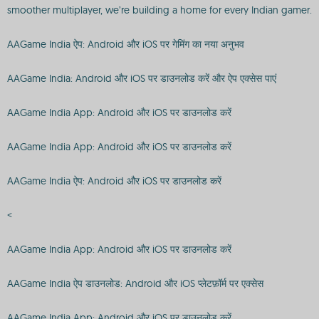
smoother multiplayer, we’re building a home for every Indian gamer.
AAGame India ऐप: Android और iOS पर गेमिंग का नया अनुभव
AAGame India: Android और iOS पर डाउनलोड करें और ऐप एक्सेस पाएं
AAGame India App: Android और iOS पर डाउनलोड करें
AAGame India App: Android और iOS पर डाउनलोड करें
AAGame India ऐप: Android और iOS पर डाउनलोड करें
<
AAGame India App: Android और iOS पर डाउनलोड करें
AAGame India ऐप डाउनलोड: Android और iOS प्लेटफ़ॉर्म पर एक्सेस
AAGame India App: Android और iOS पर डाउनलोड करें