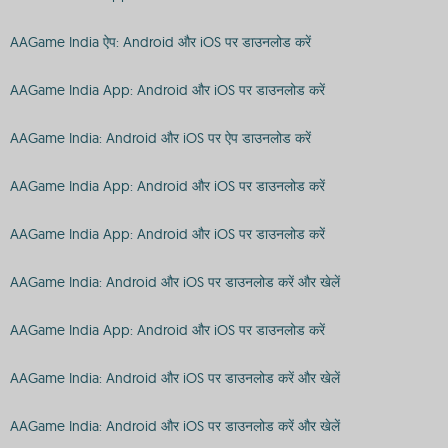
AAGame India ऐप: Android और iOS पर डाउनलोड करें
AAGame India App: Android और iOS पर डाउनलोड करें
AAGame India: Android और iOS पर ऐप डाउनलोड करें
AAGame India App: Android और iOS पर डाउनलोड करें
AAGame India App: Android और iOS पर डाउनलोड करें
AAGame India: Android और iOS पर डाउनलोड करें और खेलें
AAGame India App: Android और iOS पर डाउनलोड करें
AAGame India: Android और iOS पर डाउनलोड करें और खेलें
AAGame India: Android और iOS पर डाउनलोड करें और खेलें