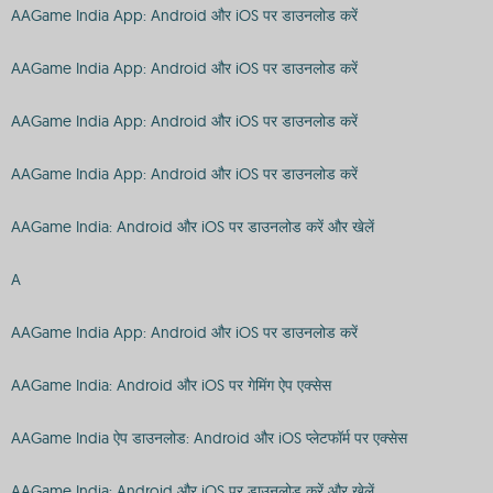
AAGame India App: Android और iOS पर डाउनलोड करें
AAGame India App: Android और iOS पर डाउनलोड करें
AAGame India App: Android और iOS पर डाउनलोड करें
AAGame India App: Android और iOS पर डाउनलोड करें
AAGame India: Android और iOS पर डाउनलोड करें और खेलें
A
AAGame India App: Android और iOS पर डाउनलोड करें
AAGame India: Android और iOS पर गेमिंग ऐप एक्सेस
AAGame India ऐप डाउनलोड: Android और iOS प्लेटफॉर्म पर एक्सेस
AAGame India: Android और iOS पर डाउनलोड करें और खेलें