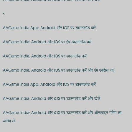
<
AAGame India App: Android और iOS पर डाउनलोड करें
AAGame India: Android और iOS पर ऐप डाउनलोड करें
AAGame India: Android और iOS पर डाउनलोड करें
AAGame India: Android और iOS पर डाउनलोड करें और ऐप एक्सेस पाएं
AAGame India App: Android और iOS पर डाउनलोड करें
AAGame India: Android और iOS पर डाउनलोड करें और खेलें
AAGame India: Android और iOS पर डाउनलोड करें और ऑनलाइन गेमिंग का
आनंद लें