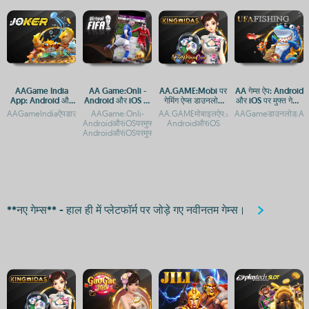
AAGame India
AA Game:Onli -
AA.GAME:Mobi पर
AA गेम्स ऐप: Android
App: Android और
Android और iOS पर
गेमिंग ऐप्स डाउनलोड
और iOS पर मुफ्त गेमिंग
iOS पर डाउनलोड करें
मुफ्त गेमिंग एप्लिकेशन
करें - Android और
का आनंद
AAGameIndiaऐपडाउनलोड:AndroidऔरiOSप्लेटफॉर्मपरएक्सेस
AAGame:Onli-
AA.GAMEमोबाइलऐप:AndroidऔरiOSपरआसानएक्स
AAGameडाउनलोड:Androi
iOS के लिए एक्सेस
AndroidऔरiOSपरमुफ्तगेमिंगएपAAGame:Onli-
AndroidऔरiOS
AndroidऔरiOSपरमुफ्तगेमिंगएपAAGame:Onl
**नए गेम्स** - हाल ही में प्लेटफॉर्म पर जोड़े गए नवीनतम गेम्स।