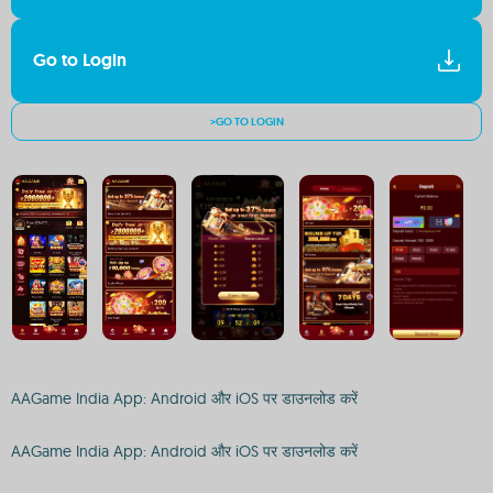
Go to Login
>GO TO LOGIN
AAGame India App: Android और iOS पर डाउनलोड करें
AAGame India App: Android और iOS पर डाउनलोड करें