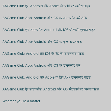
AAGame Club ऐप: Android और Apple प्लेटफ़ॉर्म पर एक्सेस गाइड
AAGame Club App: Android और iOS पर डाउनलोड करें APK
AAGame Club एप्प डाउनलोड: Android और iOS प्लेटफॉर्म एक्सेस गाइड
AAGame Club App: Android और iOS पर मुफ्त डाउनलोड
AAGame Club: Android और iOS के लिए ऐप डाउनलोड गाइड
AAGame Club App: Android और iOS पर डाउनलोड करें
AAGame Club: Android और Apple के लिए APP डाउनलोड गाइड
AAGame Club ऐप डाउनलोड: Android और iOS प्लेटफ़ॉर्म पर एक्सेस गाइड
Whether you’re a master