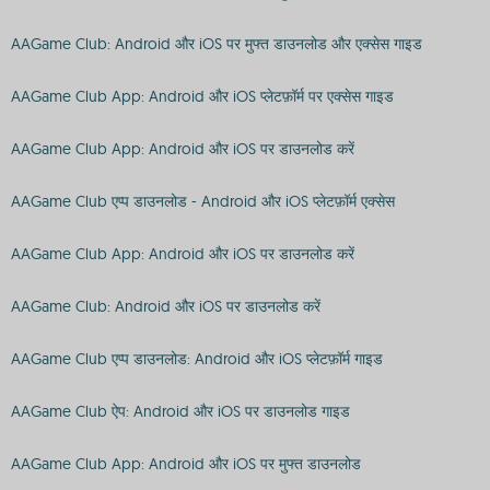
AAGame Club: Android और iOS पर मुफ्त डाउनलोड और एक्सेस गाइड
AAGame Club App: Android और iOS प्लेटफ़ॉर्म पर एक्सेस गाइड
AAGame Club App: Android और iOS पर डाउनलोड करें
AAGame Club एप्प डाउनलोड - Android और iOS प्लेटफ़ॉर्म एक्सेस
AAGame Club App: Android और iOS पर डाउनलोड करें
AAGame Club: Android और iOS पर डाउनलोड करें
AAGame Club एप्प डाउनलोड: Android और iOS प्लेटफ़ॉर्म गाइड
AAGame Club ऐप: Android और iOS पर डाउनलोड गाइड
AAGame Club App: Android और iOS पर मुफ्त डाउनलोड