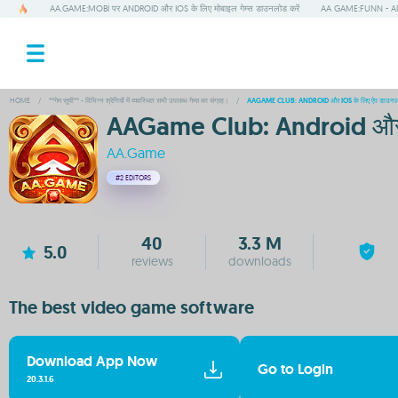
AA.GAME:MOBI पर ANDROID और IOS के लिए मोबाइल गेम्स डाउनलोड करें
AA GAME:FUNN - ANDR
HOME
/
**गेम सूची** - विभिन्न श्रेणियों में व्यवस्थित सभी उपलब्ध गेम्स का संग्रह।
/
AAGAME CLUB: ANDROID और IOS के लिए ऐप डाउनल
AAGame Club: Android और i
AA.Game
#2
EDITORS
40
3.3 M
5.0
reviews
downloads
The best video game software
Download App Now
Go to Login
20.3.1.6