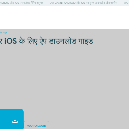
OID और IOS पर मज़ेदार गेमिंग अनुभव
AA GAME: ANDROID और IOS पर मुफ्त डाउनलोड और एक्सेस
AA ग
ोड गाइड
OS के लिए ऐप डाउनलोड गाइड
>GO TO LOGIN