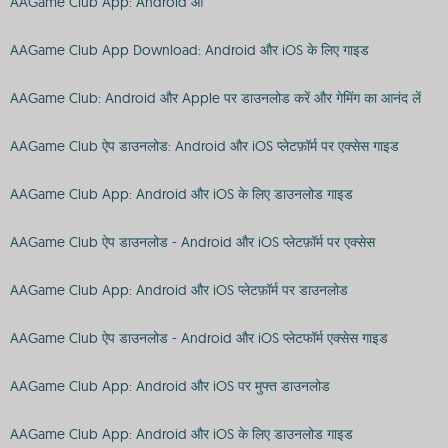
AAGame Club App: Android औ
AAGame Club App Download: Android और iOS के लिए गाइड
AAGame Club: Android और Apple पर डाउनलोड करें और गेमिंग का आनंद लें
AAGame Club ऐप डाउनलोड: Android और iOS प्लेटफ़ॉर्म पर एक्सेस गाइड
AAGame Club App: Android और iOS के लिए डाउनलोड गाइड
AAGame Club ऐप डाउनलोड - Android और iOS प्लेटफ़ॉर्म पर एक्सेस
AAGame Club App: Android और iOS प्लेटफ़ॉर्म पर डाउनलोड
AAGame Club ऐप डाउनलोड - Android और iOS प्लेटफॉर्म एक्सेस गाइड
AAGame Club App: Android और iOS पर मुफ्त डाउनलोड
AAGame Club App: Android और iOS के लिए डाउनलोड गाइड