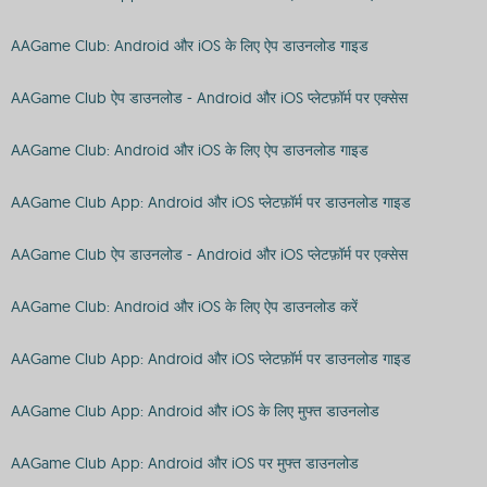
AAGame Club: Android और iOS के लिए ऐप डाउनलोड गाइड
AAGame Club ऐप डाउनलोड - Android और iOS प्लेटफ़ॉर्म पर एक्सेस
AAGame Club: Android और iOS के लिए ऐप डाउनलोड गाइड
AAGame Club App: Android और iOS प्लेटफ़ॉर्म पर डाउनलोड गाइड
AAGame Club ऐप डाउनलोड - Android और iOS प्लेटफ़ॉर्म पर एक्सेस
AAGame Club: Android और iOS के लिए ऐप डाउनलोड करें
AAGame Club App: Android और iOS प्लेटफ़ॉर्म पर डाउनलोड गाइड
AAGame Club App: Android और iOS के लिए मुफ्त डाउनलोड
AAGame Club App: Android और iOS पर मुफ्त डाउनलोड