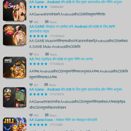
AA Game - Android और iOS के लिए मुफ्त डाउनलोड और गेमिंग अनुभव
1768894861
AAGameडाउनलोडकरें:AndroidऔरiOSकेलिएमुफ्तगेमिंगऐप
960
Reply
AA.GAME मोबाइल पर एक्सेस करें: Android और iOS के लिए APP
डाउनलोड गाइड
1770355949
AA.GAME:Mobiपरगेमिंगएप्सऔरAPKडाउनलोडकरें|AndroidऔरiOSएक्सेसA
A.GAME:Mobi-AndroidऔरiOSकेलि
304
Reply
AA गेम्स: एंड्रॉइड और iOS पर मुफ्त गेमिंग का आनंद
1771089426
AAगेम्स:AndroidऔरiOSपरमुफ्तगेमिंगकाअनुभवAAगेम्स:AndroidऔरiOSकेलि
एमुफ्तगेमिंगएप्सAAगेम्स:
841
Reply
AA Game - Android और iOS के लिए मुफ्त डाउनलोड और गेमिंग अनुभव
1771479479
AAGameएप्पडाउनलोड:AndroidऔरiOSपरमुफ्तगेमिंगएक्सेसAAगेम्सएंड्रॉइड
औरiOSपरमुफ्तमेंडाउनलोडकर
605
Reply
AA Game:Funn - मज़ेदार गेमिंग का मोबाइल प्लेटफ़ॉर्म
1771721883