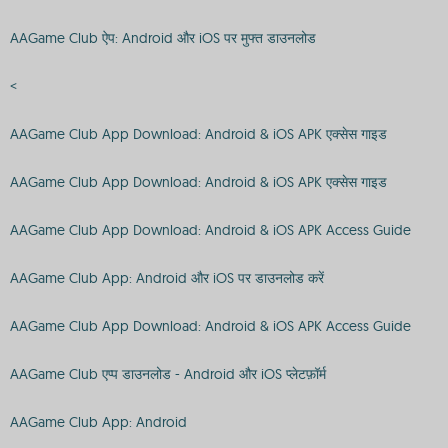
AAGame Club ऐप: Android और iOS पर मुफ्त डाउनलोड
<
AAGame Club App Download: Android & iOS APK एक्सेस गाइड
AAGame Club App Download: Android & iOS APK एक्सेस गाइड
AAGame Club App Download: Android & iOS APK Access Guide
AAGame Club App: Android और iOS पर डाउनलोड करें
AAGame Club App Download: Android & iOS APK Access Guide
AAGame Club एप्प डाउनलोड - Android और iOS प्लेटफ़ॉर्म
AAGame Club App: Android