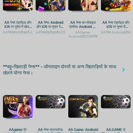
AA गेम्स एंड्रॉइड और
AA गेम्स: Android
AA गेम्स का मोबाइल
AA गेम्स एंड्रॉइड और
iOS पर मुफ्त में खेलने
और iOS पर मुफ्त गेमिंग
एक्सेस: Android और
iOS पर मुफ्त में
के लिए डाउनलोड करें
ऐप
iOS ऐप्स
डाउनलोड करें
AAगेम्सडाउनलोडकरें:AndroidऔरiOSकेलिएमुफ्तगेमिंगऐपAAGameकैसेडाउनलोडकरें:Androidऔर
AAगेम्सएंड्रॉइडऔरiOSपरमुफ्तगेमिंगऐपAAगेम्सएंड्रॉइडऔरiOSपरमुफ्तमेंखेल
AAGame-
AAगेम्स:AndroidऔरiOSके
AndroidऔरiOSकेलिएमुफ्तडाउनलोडऔरगेमिंगअनुभ
**बहु-खिलाड़ी गेम्स** - ऑनलाइन दोस्तों या अन्य खिलाड़ियों के साथ
खेलने योग्य गेम्स।
AAgame ऐप
AA गेम्स डाउनलोड:
AA Game: Android
AA.GAME से