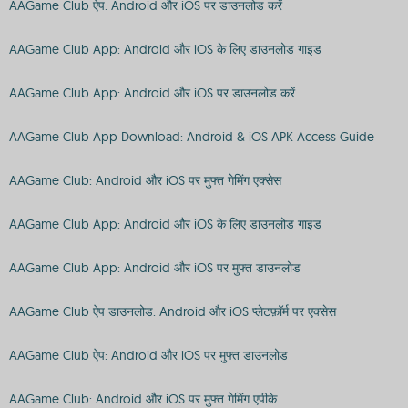
AAGame Club ऐप: Android और iOS पर डाउनलोड करें
AAGame Club App: Android और iOS के लिए डाउनलोड गाइड
AAGame Club App: Android और iOS पर डाउनलोड करें
AAGame Club App Download: Android & iOS APK Access Guide
AAGame Club: Android और iOS पर मुफ्त गेमिंग एक्सेस
AAGame Club App: Android और iOS के लिए डाउनलोड गाइड
AAGame Club App: Android और iOS पर मुफ्त डाउनलोड
AAGame Club ऐप डाउनलोड: Android और iOS प्लेटफ़ॉर्म पर एक्सेस
AAGame Club ऐप: Android और iOS पर मुफ्त डाउनलोड
AAGame Club: Android और iOS पर मुफ्त गेमिंग एपीके