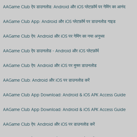
AAGame Club ऐप डाउनलोड: Android और iOS प्लेटफ़ॉर्म पर गेमिंग का आनंद
AAGame Club App: Android और iOS प्लेटफ़ॉर्म पर डाउनलोड गाइड
AAGame Club ऐप: Android और iOS पर गेमिंग का नया अनुभव
AAGame Club ऐप डाउनलोड - Android और iOS प्लेटफ़ॉर्म
AAGame Club ऐप: Android और iOS पर मुफ्त डाउनलोड
AAGame Club: Android और iOS पर डाउनलोड करें
AAGame Club App Download: Android & iOS APK Access Guide
AAGame Club App Download: Android & iOS APK Access Guide
AAGame Club ऐप: Android और iOS पर डाउनलोड करें