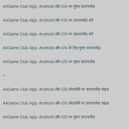
AAGame Club App: Android और iOS पर मुफ्त डाउनलोड
AAGame Club App: Android और iOS पर डाउनलोड करें
AAGame Club App: Android और iOS पर डाउनलोड करें
AAGame Club App: Android और iOS के लिए मुफ्त डाउनलोड
AAGame Club App: Android और iOS पर मुफ्त डाउनलोड
<
AAGame Club App: Android और iOS प्लेटफ़ॉर्म पर डाउनलोड गाइड
AAGame Club App: Android और iOS प्लेटफ़ॉर्म पर डाउनलोड गाइड
AAGame Club App: Android और iOS पर मुफ्त डाउनलोड