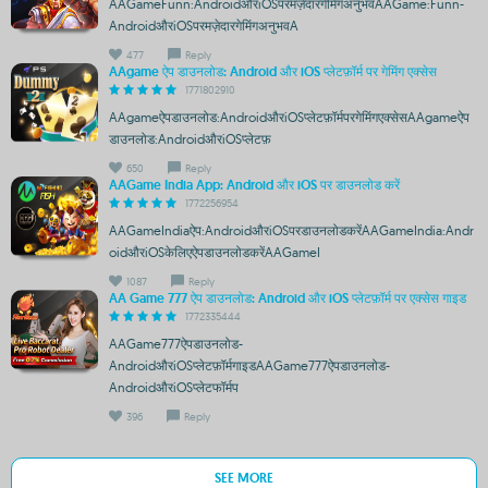
AAGameFunn:AndroidऔरiOSपरमज़ेदारगेमिंगअनुभवAAGame:Funn-
AndroidऔरiOSपरमज़ेदारगेमिंगअनुभवA
477
Reply
AAgame ऐप डाउनलोड: Android और iOS प्लेटफ़ॉर्म पर गेमिंग एक्सेस
1771802910
AAgameऐपडाउनलोड:AndroidऔरiOSप्लेटफ़ॉर्मपरगेमिंगएक्सेसAAgameऐप
डाउनलोड:AndroidऔरiOSप्लेटफ़
650
Reply
AAGame India App: Android और iOS पर डाउनलोड करें
1772256954
AAGameIndiaऐप:AndroidऔरiOSपरडाउनलोडकरेंAAGameIndia:Andr
oidऔरiOSकेलिएऐपडाउनलोडकरेंAAGameI
1087
Reply
AA Game 777 ऐप डाउनलोड: Android और iOS प्लेटफ़ॉर्म पर एक्सेस गाइड
1772335444
AAGame777ऐपडाउनलोड-
AndroidऔरiOSप्लेटफ़ॉर्मगाइडAAGame777ऐपडाउनलोड-
AndroidऔरiOSप्लेटफॉर्मप
396
Reply
SEE MORE