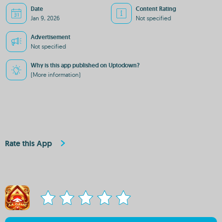
Date
Content Rating
Jan 9, 2026
Not specified
Advertisement
Not specified
Why is this app published on Uptodown?
(More information)
Rate this App