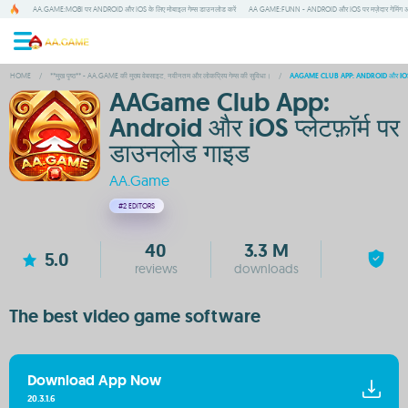
AA.GAME:MOBI पर ANDROID और IOS के लिए मोबाइल गेम्स डाउनलोड करें
AA GAME:FUNN - ANDROID और IOS पर मज़ेदार गेमिंग 
HOME
/
**मुख पृष्ठ** - AA.GAME की मुख्य वेबसाइट, नवीनतम और लोकप्रिय गेम्स की सुविधा।
/
AAGAME CLUB APP: ANDROID और IOS प्ल
AAGame Club App:
Android और iOS प्लेटफ़ॉर्म पर
डाउनलोड गाइड
AA.Game
#2
EDITORS
40
3.3 M
5.0
reviews
downloads
The best video game software
Download App Now
20.3.1.6