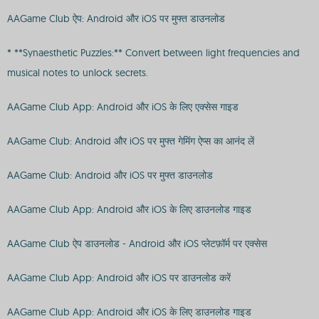
AAGame Club ऐप: Android और iOS पर मुफ्त डाउनलोड
* **Synaesthetic Puzzles:** Convert between light frequencies and
musical notes to unlock secrets.
AAGame Club App: Android और iOS के लिए एक्सेस गाइड
AAGame Club: Android और iOS पर मुफ्त गेमिंग ऐप्स का आनंद लें
AAGame Club: Android और iOS पर मुफ्त डाउनलोड
AAGame Club App: Android और iOS के लिए डाउनलोड गाइड
AAGame Club ऐप डाउनलोड - Android और iOS प्लेटफ़ॉर्म पर एक्सेस
AAGame Club App: Android और iOS पर डाउनलोड करें
AAGame Club App: Android और iOS के लिए डाउनलोड गाइड