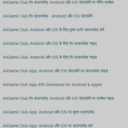
AAGame Club ऐप डाउनलोड: Android और iOS प्लेटफ़ॉर्म पर गेमिंग एक्सेस
AAGame Club ऐप डाउनलोड - Android और iOS प्लेटफ़ॉर्म
AAGame Club: Android और iOS के लिए मुफ्त APP डाउनलोड करें
AAGame Club: Android और iOS के लिए ऐप डाउनलोड गाइड
AAGame Club: Android और iOS के लिए ऐप डाउनलोड गाइड
AAGame Club App: Android और iOS प्लेटफ़ॉर्म पर डाउनलोड गाइड
AAGame Club App APK Download for Android & Apple
AAGame Club ऐप डाउनलोड: Android और iOS प्लेटफ़ॉर्म पर एक्सेस गाइड
AAGame Club App: Android और iOS पर मुफ्त डाउनलोड
AAGame Club App: Android और iOS पर डाउनलोड करें