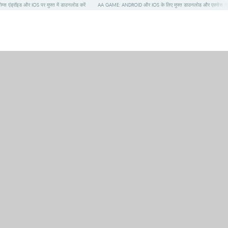
ेम्स एंड्रॉइड और IOS पर मुफ्त में डाउनलोड करें
AA GAME: ANDROID और IOS के लिए मुफ्त डाउनलोड और एक्सेस ग