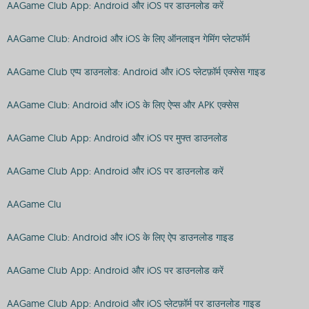
AAGame Club App: Android और iOS पर डाउनलोड करें
AAGame Club: Android और iOS के लिए ऑनलाइन गेमिंग प्लेटफॉर्म
AAGame Club एप्प डाउनलोड: Android और iOS प्लेटफ़ॉर्म एक्सेस गाइड
AAGame Club: Android और iOS के लिए ऐप्स और APK एक्सेस
AAGame Club App: Android और iOS पर मुफ्त डाउनलोड
AAGame Club App: Android और iOS पर डाउनलोड करें
AAGame Clu
AAGame Club: Android और iOS के लिए ऐप डाउनलोड गाइड
AAGame Club App: Android और iOS पर डाउनलोड करें
AAGame Club App: Android और iOS प्लेटफ़ॉर्म पर डाउनलोड गाइड