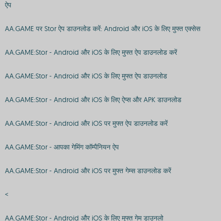
ऐप
AA.GAME पर Stor ऐप डाउनलोड करें: Android और iOS के लिए मुफ्त एक्सेस
AA.GAME:Stor - Android और iOS के लिए मुफ्त ऐप डाउनलोड करें
AA.GAME:Stor - Android और iOS के लिए मुफ्त ऐप डाउनलोड
AA.GAME:Stor - Android और iOS के लिए ऐप्स और APK डाउनलोड
AA.GAME:Stor - Android और iOS पर मुफ्त ऐप डाउनलोड करें
AA.GAME:Stor - आपका गेमिंग कॉम्पैनियन ऐप
AA.GAME:Stor - Android और iOS पर मुफ्त गेम्स डाउनलोड करें
<
AA.GAME:Stor - Android और iOS के लिए मुफ्त गेम डाउनलो