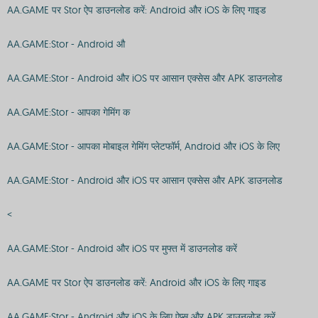
AA.GAME पर Stor ऐप डाउनलोड करें: Android और iOS के लिए गाइड
AA.GAME:Stor - Android औ
AA.GAME:Stor - Android और iOS पर आसान एक्सेस और APK डाउनलोड
AA.GAME:Stor - आपका गेमिंग क
AA.GAME:Stor - आपका मोबाइल गेमिंग प्लेटफॉर्म, Android और iOS के लिए
AA.GAME:Stor - Android और iOS पर आसान एक्सेस और APK डाउनलोड
<
AA.GAME:Stor - Android और iOS पर मुफ्त में डाउनलोड करें
AA.GAME पर Stor ऐप डाउनलोड करें: Android और iOS के लिए गाइड
AA.GAME:Stor - Android और iOS के लिए ऐप्स और APK डाउनलोड करें