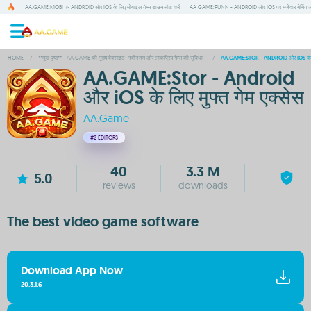
AA.GAME:MOBI पर ANDROID और IOS के लिए मोबाइल गेम्स डाउनलोड करें
AA GAME:FUNN - ANDROID और IOS पर मज़ेदार गेमिंग 
HOME
/
**मुख पृष्ठ** - AA.GAME की मुख्य वेबसाइट, नवीनतम और लोकप्रिय गेम्स की सुविधा।
/
AA.GAME:STOR - ANDROID और IOS के लिए 
AA.GAME:Stor - Android
और iOS के लिए मुफ्त गेम एक्सेस
AA.Game
#2
EDITORS
40
3.3 M
5.0
reviews
downloads
The best video game software
Download App Now
20.3.1.6