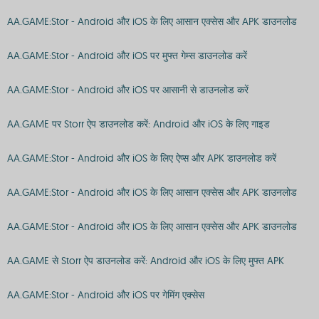
AA.GAME:Stor - Android और iOS के लिए आसान एक्सेस और APK डाउनलोड
AA.GAME:Stor - Android और iOS पर मुफ्त गेम्स डाउनलोड करें
AA.GAME:Stor - Android और iOS पर आसानी से डाउनलोड करें
AA.GAME पर Storr ऐप डाउनलोड करें: Android और iOS के लिए गाइड
AA.GAME:Stor - Android और iOS के लिए ऐप्स और APK डाउनलोड करें
AA.GAME:Stor - Android और iOS के लिए आसान एक्सेस और APK डाउनलोड
AA.GAME:Stor - Android और iOS के लिए आसान एक्सेस और APK डाउनलोड
AA.GAME से Storr ऐप डाउनलोड करें: Android और iOS के लिए मुफ्त APK
AA.GAME:Stor - Android और iOS पर गेमिंग एक्सेस