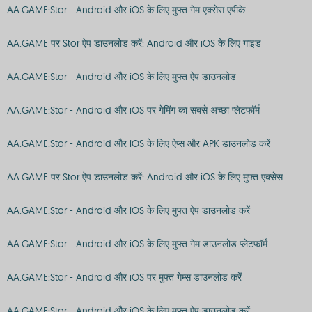
AA.GAME:Stor - Android और iOS के लिए मुफ्त गेम एक्सेस एपीके
AA.GAME पर Stor ऐप डाउनलोड करें: Android और iOS के लिए गाइड
AA.GAME:Stor - Android और iOS के लिए मुफ्त ऐप डाउनलोड
AA.GAME:Stor - Android और iOS पर गेमिंग का सबसे अच्छा प्लेटफॉर्म
AA.GAME:Stor - Android और iOS के लिए ऐप्स और APK डाउनलोड करें
AA.GAME पर Stor ऐप डाउनलोड करें: Android और iOS के लिए मुफ्त एक्सेस
AA.GAME:Stor - Android और iOS के लिए मुफ्त ऐप डाउनलोड करें
AA.GAME:Stor - Android और iOS के लिए मुफ्त गेम डाउनलोड प्लेटफॉर्म
AA.GAME:Stor - Android और iOS पर मुफ्त गेम्स डाउनलोड करें
AA.GAME:Stor - Android और iOS के लिए मुफ्त ऐप डाउनलोड करें