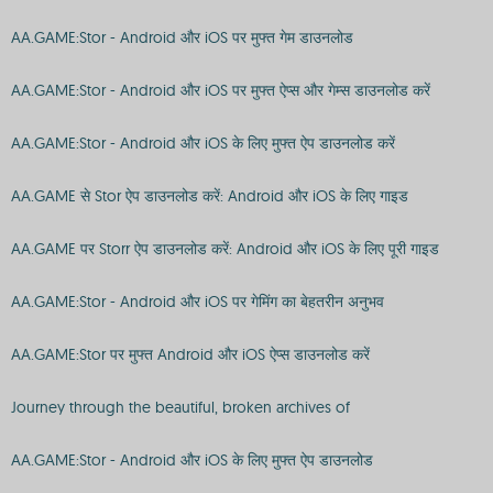
AA.GAME:Stor - Android और iOS पर मुफ्त गेम डाउनलोड
AA.GAME:Stor - Android और iOS पर मुफ्त ऐप्स और गेम्स डाउनलोड करें
AA.GAME:Stor - Android और iOS के लिए मुफ्त ऐप डाउनलोड करें
AA.GAME से Stor ऐप डाउनलोड करें: Android और iOS के लिए गाइड
AA.GAME पर Storr ऐप डाउनलोड करें: Android और iOS के लिए पूरी गाइड
AA.GAME:Stor - Android और iOS पर गेमिंग का बेहतरीन अनुभव
AA.GAME:Stor पर मुफ्त Android और iOS ऐप्स डाउनलोड करें
Journey through the beautiful, broken archives of
AA.GAME:Stor - Android और iOS के लिए मुफ्त ऐप डाउनलोड