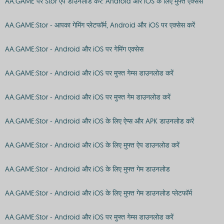
AA.GAME पर Stor ऐप डाउनलोड करें: Android और iOS के लिए मुफ्त एक्सेस
AA.GAME:Stor - आपका गेमिंग प्लेटफॉर्म, Android और iOS पर एक्सेस करें
AA.GAME:Stor - Android और iOS पर गेमिंग एक्सेस
AA.GAME:Stor - Android और iOS पर मुफ्त गेम्स डाउनलोड करें
AA.GAME:Stor - Android और iOS पर मुफ्त गेम डाउनलोड करें
AA.GAME:Stor - Android और iOS के लिए ऐप्स और APK डाउनलोड करें
AA.GAME:Stor - Android और iOS के लिए मुफ्त ऐप डाउनलोड करें
AA.GAME:Stor - Android और iOS के लिए मुफ्त गेम डाउनलोड
AA.GAME:Stor - Android और iOS के लिए मुफ्त गेम डाउनलोड प्लेटफॉर्म
AA.GAME:Stor - Android और iOS पर मुफ्त गेम्स डाउनलोड करें