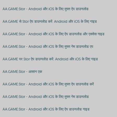
AA.GAME:Stor - Android और iOS के लिए मुफ्त ऐप डाउनलोड
AA.GAME से Stor ऐप डाउनलोड करें: Android और iOS के लिए गाइड
AA.GAME:Stor - Android और iOS के लिए ऐप डाउनलोड और एक्सेस गाइड
AA.GAME:Stor - Android और iOS के लिए मुफ्त गेम डाउनलोड एप
AA.GAME पर Stor ऐप डाउनलोड करें: Android और iOS के लिए गाइड
AA.GAME:Stor - आसान एक
AA.GAME:Stor - Android और iOS के लिए मुफ्त ऐप डाउनलोड करें
AA.GAME:Stor - Android और iOS के लिए मुफ्त गेम डाउनलोड
AA.GAME:Stor - Android और iOS के लिए ऐप डाउनलोड गाइड