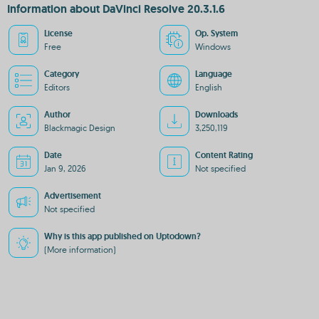
Information about DaVinci Resolve 20.3.1.6
License
Op. System
Free
Windows
Category
Language
Editors
English
Author
Downloads
Blackmagic Design
3,250,119
Date
Content Rating
Jan 9, 2026
Not specified
Advertisement
Not specified
Why is this app published on Uptodown?
(More information)