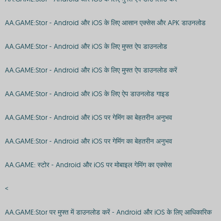
AA.GAME:Stor - Android और iOS के लिए आसान एक्सेस और APK डाउनलोड
AA.GAME:Stor - Android और iOS के लिए मुफ्त ऐप डाउनलोड
AA.GAME:Stor - Android और iOS के लिए मुफ्त ऐप डाउनलोड करें
AA.GAME:Stor - Android और iOS के लिए ऐप डाउनलोड गाइड
AA.GAME:Stor - Android और iOS पर गेमिंग का बेहतरीन अनुभव
AA.GAME:Stor - Android और iOS पर गेमिंग का बेहतरीन अनुभव
AA.GAME: स्टोर - Android और iOS पर मोबाइल गेमिंग का एक्सेस
<
AA.GAME:Stor पर मुफ्त में डाउनलोड करें - Android और iOS के लिए आधिकारिक