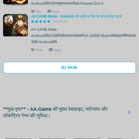
AndroidऔरiOSपरमुफ्तडाउनलोडAAGame:Onli-A
587
Reply
AA.GAME:Mobi - Android और iOS के लिए ऐप डाउनलोड गाइड
1772230477
AA.GAME:Mobi-
AndroidऔरiOSकेलिएऐपडाउनलोडकरेंAA.GAME:Mobiपरमोबाइलगेमिंगकाआ
नंदलें-Androidऔर
1046
Reply
SEE MORE
**मुख पृष्ठ** - AA.Game की मुख्य वेबसाइट, नवीनतम और
लोकप्रिय गेम्स की सुविधा।